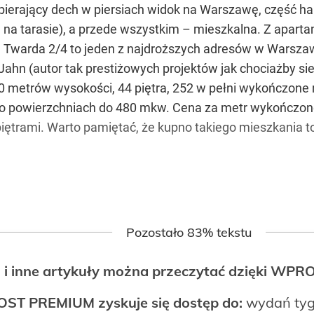
pierający dech w piersiach widok na Warszawę, część ha
m na tarasie), a przede wszystkim – mieszkalna. Z apar
. Twarda 2/4 to jeden z najdroższych adresów w Warsza
ahn (autor tak prestiżowych projektów jak chociażby sie
60 metrów wysokości, 44 piętra, 252 w pełni wykończone
 o powierzchniach do 480 mkw. Cena za metr wykończon
 z piętrami. Warto pamiętać, że kupno takiego mieszkania 
Pozostało 83% tekstu
 i inne artykuły można przeczytać dzięki WP
OST PREMIUM zyskuje się dostęp do:
wydań tyg