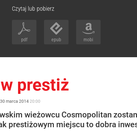
Czytaj lub pobierz
pdf
epub
mobi
 w prestiż
30
marca
2014
20:00
skim wieżowcu Cosmopolitan zostaną
k prestiżowym miejscu to dobra inwes