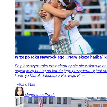
Wrze po roku Nawrockiego. „Największa hańba” k
Po pierwszym roku prezydentury nic nie wskazuje n
największą hańbą na karcie jego prezydentury jest
kontruje Marek Jakubiak z Rozwoju Plus.
Tylko u Nas
Magdalena
Frindt