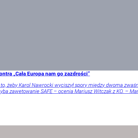
ontra „Cała Europa nam go zazdrości”
a to, żeby Karol Nawrocki wyciszył spory między dwoma zwaś
 chyba zawetowanie SAFE – ocenia Mariusz Witczak z KO. – M