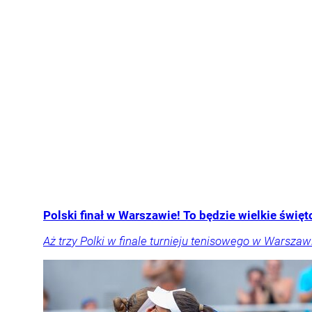
Polski finał w Warszawie! To będzie wielkie święto
Aż trzy Polki w finale turnieju tenisowego w Warszawi