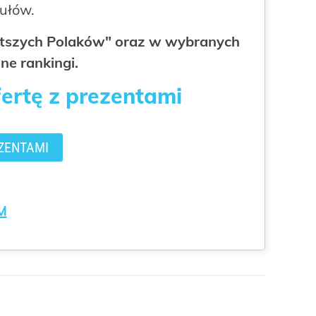
kułów.
gatszych Polaków" oraz w wybranych
ne rankingi.
fertę z prezentami
ZENTAMI
M