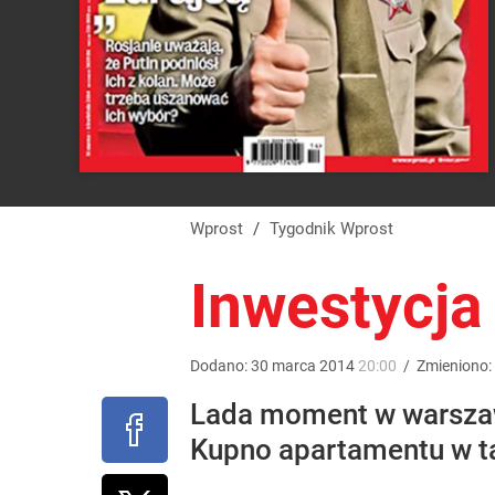
Wprost
/
Tygodnik Wprost
Inwestycja
Dodano:
30
marca
2014
20:00
/
Zmieniono:
Lada moment w warszaw
Kupno apartamentu w ta