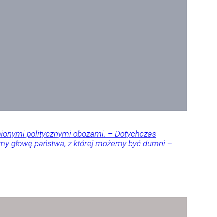
nionymi politycznymi obozami. – Dotychczas
amy głowę państwa, z której możemy być dumni –