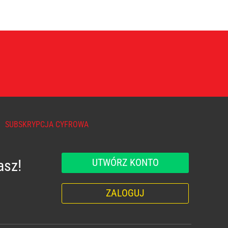
SUBSKRYPCJA CYFROWA
UTWÓRZ KONTO
asz!
ZALOGUJ