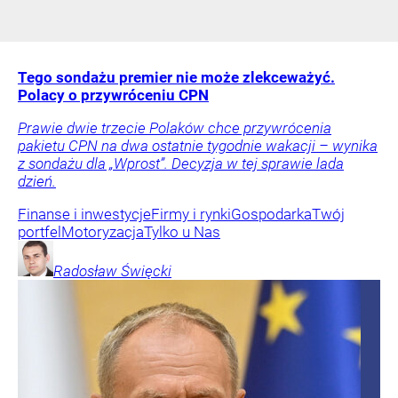
Tego sondażu premier nie może zlekceważyć.
Polacy o przywróceniu CPN
Prawie dwie trzecie Polaków chce przywrócenia
pakietu CPN na dwa ostatnie tygodnie wakacji – wynika
z sondażu dla „Wprost”. Decyzja w tej sprawie lada
dzień.
Finanse i inwestycje
Firmy i rynki
Gospodarka
Twój
portfel
Motoryzacja
Tylko u Nas
Radosław
Święcki