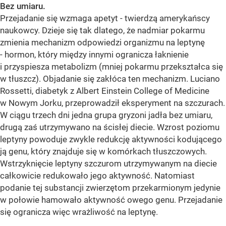
Bez umiaru.
Przejadanie się wzmaga apetyt - twierdzą amerykańscy
naukowcy. Dzieje się tak dlatego, że nadmiar pokarmu
zmienia mechanizm odpowiedzi organizmu na leptynę
- hormon, który między innymi ogranicza łaknienie
i przyspiesza metabolizm (mniej pokarmu przekształca się
w tłuszcz). Objadanie się zakłóca ten mechanizm. Luciano
Rossetti, diabetyk z Albert Einstein College of Medicine
w Nowym Jorku, przeprowadził eksperyment na szczurach.
W ciągu trzech dni jedna grupa gryzoni jadła bez umiaru,
drugą zaś utrzymywano na ścisłej diecie. Wzrost poziomu
leptyny powoduje zwykle redukcję aktywności kodującego
ją genu, który znajduje się w komórkach tłuszczowych.
Wstrzyknięcie leptyny szczurom utrzymywanym na diecie
całkowicie redukowało jego aktywność. Natomiast
podanie tej substancji zwierzętom przekarmionym jedynie
w połowie hamowało aktywność owego genu. Przejadanie
się ogranicza więc wrażliwość na leptynę.