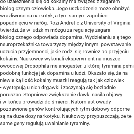
do uzależnienia się od kokainy ma związek z zegarem
biologicznym człowieka. Jego uszkodzenie może obniżyć
wrażliwość na narkotyk, a tym samym zapobiec
popadnięciu w nałóg. Rozi Andretic z University of Virginia
twierdzi, że w ludzkim mózgu za regulację zegara
biologicznego odpowiada dopamina. Wydzielaniu się tego
neuroprzekaźnika towarzyszy między innymi powstawanie
uczucia przyjemności, jakie rodzi się również po przyjęciu
kokainy. Naukowcy wykonali eksperyment na muszce
owocowej Drosophila melanogaster, u której tyramina pełni
podobną funkcję jak dopamina u ludzi. Okazało się, że na
niewielką ilość kokainy muszki reagują tak jak człowiek
- występują u nich drgawki i zaczynają się bezładnie
poruszać. Stopniowe zwiększanie dawki nasila objawy
i w końcu prowadzi do śmierci. Natomiast owady
pozbawione genów kontrolujących rytm dobowy odporne
są na duże dozy narkotyku. Naukowcy przypuszczają, że te
same geny regulują uwalnianie tyraminy.