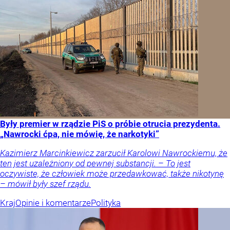
Były premier w rządzie PiS o próbie otrucia prezydenta.
„Nawrocki ćpa, nie mówię, że narkotyki”
Kazimierz Marcinkiewicz zarzucił Karolowi Nawrockiemu, że
ten jest uzależniony od pewnej substancji. – To jest
oczywiste, że człowiek może przedawkować, także nikotynę
– mówił były szef rządu.
Kraj
Opinie i komentarze
Polityka