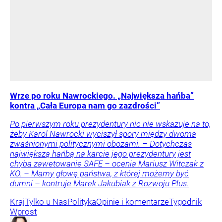
Wrze po roku Nawrockiego. „Największa hańba”
kontra „Cała Europa nam go zazdrości”
Po pierwszym roku prezydentury nic nie wskazuje na to,
żeby Karol Nawrocki wyciszył spory między dwoma
zwaśnionymi politycznymi obozami. – Dotychczas
największą hańbą na karcie jego prezydentury jest
chyba zawetowanie SAFE – ocenia Mariusz Witczak z
KO. – Mamy głowę państwa, z której możemy być
dumni – kontruje Marek Jakubiak z Rozwoju Plus.
Kraj
Tylko u Nas
Polityka
Opinie i komentarze
Tygodnik
Wprost