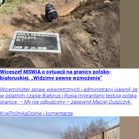
Wiceszef MSWiA o sytuacji na granicy polsko-
białoruskiej. „Widzimy pewne wzmożenie”
Wiceminister spraw wewnętrznych i administracji ujawnił, że
w ostatnim czasie Białoruś i Rosja migrantami testują polską
granicę. – My nie odpuścimy – zapewnił Maciej Duszczyk.
Kraj
Polityka
Opinie i komentarze