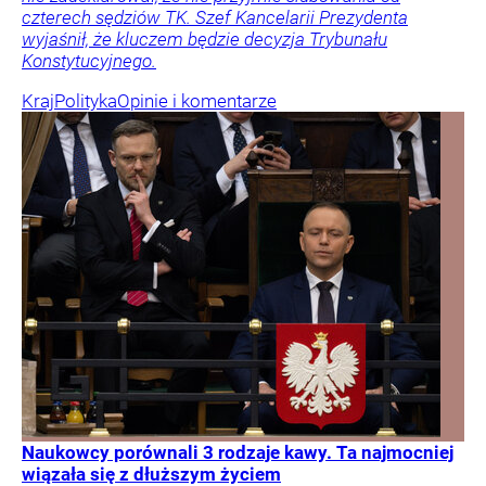
czterech sędziów TK. Szef Kancelarii Prezydenta
wyjaśnił, że kluczem będzie decyzja Trybunału
Konstytucyjnego.
Kraj
Polityka
Opinie i komentarze
Naukowcy porównali 3 rodzaje kawy. Ta najmocniej
wiązała się z dłuższym życiem