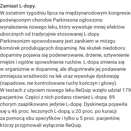
Zamiast L-dopy.
W ostatnim tygodniu lipca na międzynarodowym kongresie
poświęconym chorobie Parkinsona ogłoszono
wynalezienie nowego leku, który wywołuje mniej efektów
ubocznych od tradycyjnie stosowanej L-dopy.
Parkinsonizm spowodowany jest zanikiem w mózgu
komórek produkujących dopaminę. Na skutek niedoboru
dopaminy pojawia się podenerowanie, drżenie, sztywnienie
mięśni i ogólne spowolnienie ruchów. L-dopa zmienia się
w organizmie w dopaminę, ale długotrwałe jej podawanie
zmniejsza wrażliwość na lek oraz wywołuje dyskinezję
(napadowe, nie kontrolowane ruchy kończyn i głowy).
W testach z użyciem nowego leku ReQuip wzięło udział 179
pacjentów. Części z nich podano również L-dopę. 89
chorym zaaplikowano jedynie L-dopę. Dyskinezja pojawiła
się u 46 proc. leczonych L-dopą, u 20 proc. po kuracji
za pomocą obu specyfików i tylko u 5 proc. pacjentów,
którzy przyjmowali wyłącznie ReQuip.