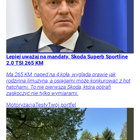
Lepiej uważaj na mandaty. Skoda Superb Sportline
2.0 TSI 265 KM
Ma 265 KM, napęd na 4 koła, wygląda prawie jak
rodzinna limuzyna, a osiągami może konkurować z hot
hatchami. To nie pierwsza Skoda, która potrafi
zaskoczyć nie tylko wymiarami.
Motoryzacja
Testy
Twój portfel