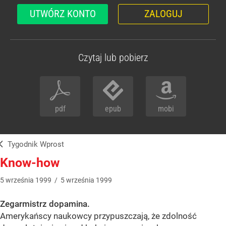
UTWÓRZ KONTO
ZALOGUJ
Czytaj lub pobierz
pdf
epub
mobi
Tygodnik Wprost
Know-how
5
września
1999
/
5
września
1999
Zegarmistrz dopamina.
Amerykańscy naukowcy przypuszczają, że zdolność