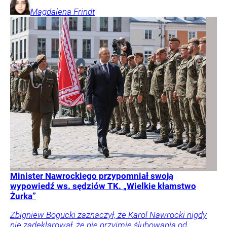
Magdalena
Frindt
Minister Nawrockiego przypomniał swoją
wypowiedź ws. sędziów TK. „Wielkie kłamstwo
Żurka”
Zbigniew Bogucki zaznaczył, że Karol Nawrocki nigdy
nie zadeklarował, że nie przyjmie ślubowania od