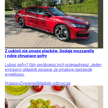
Z cukinii nie smażę placków. Dodaję mozzarellę
i robię chrupiące gofry
Lubisz gofry? Gdy spróbujesz tych przepadniesz. Jeden
wytrawny składnik sprawia, że smakują naprawdę
wyjątkowo.
Przepisy
Żywienie
Składniki odżywcze