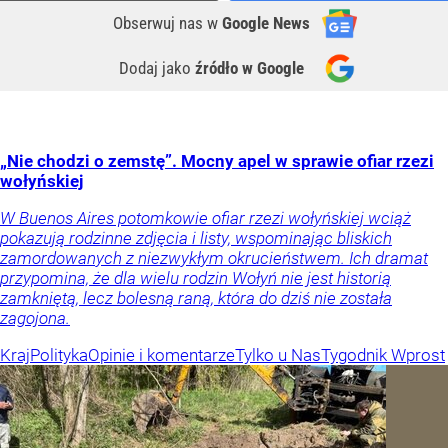
Obserwuj nas
w
Google News
Dodaj jako
źródło w Google
„Nie chodzi o zemstę”. Mocny apel w sprawie ofiar rzezi
wołyńskiej
W Buenos Aires potomkowie ofiar rzezi wołyńskiej wciąż
pokazują rodzinne zdjęcia i listy, wspominając bliskich
zamordowanych z niezwykłym okrucieństwem. Ich dramat
przypomina, że dla wielu rodzin Wołyń nie jest historią
zamkniętą, lecz bolesną raną, która do dziś nie została
zagojona.
Kraj
Polityka
Opinie i komentarze
Tylko u Nas
Tygodnik Wprost