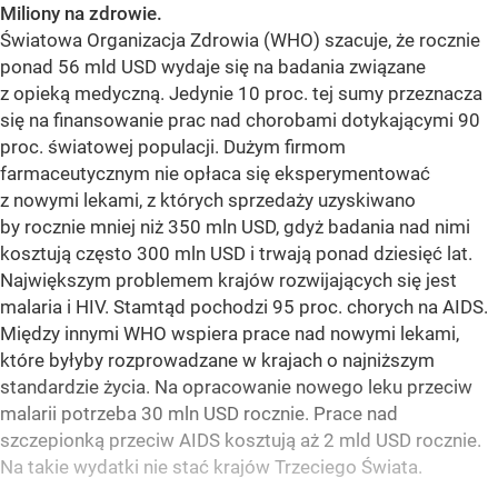
Miliony na zdrowie.
Światowa Organizacja Zdrowia (WHO) szacuje, że rocznie
ponad 56 mld USD wydaje się na badania związane
z opieką medyczną. Jedynie 10 proc. tej sumy przeznacza
się na finansowanie prac nad chorobami dotykającymi 90
proc. światowej populacji. Dużym firmom
farmaceutycznym nie opłaca się eksperymentować
z nowymi lekami, z których sprzedaży uzyskiwano
by rocznie mniej niż 350 mln USD, gdyż badania nad nimi
kosztują często 300 mln USD i trwają ponad dziesięć lat.
Największym problemem krajów rozwijających się jest
malaria i HIV. Stamtąd pochodzi 95 proc. chorych na AIDS.
Między innymi WHO wspiera prace nad nowymi lekami,
które byłyby rozprowadzane w krajach o najniższym
standardzie życia. Na opracowanie nowego leku przeciw
malarii potrzeba 30 mln USD rocznie. Prace nad
szczepionką przeciw AIDS kosztują aż 2 mld USD rocznie.
Na takie wydatki nie stać krajów Trzeciego Świata.