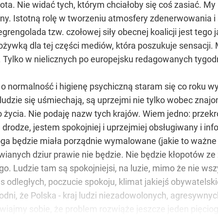
ota. Nie widać tych, którym chciałoby się coś zasiać. M
ny. Istotną rolę w tworzeniu atmosfery zdenerwowania i
Degrengolada tzw. czołowej siły obecnej koalicji jest tego
ożywką dla tej części mediów, która poszukuje sensacji.
a. Tylko w nielicznych po europejsku redagowanych tygo
 o normalność i higienę psychiczną staram się co roku
 ludzie się uśmiechają, są uprzejmi nie tylko wobec zna
życia. Nie podaję nazw tych krajów. Wiem jedno: przekro
 drodze, jestem spokojniej i uprzejmiej obsługiwany i i
a będzie miała porządnie wymalowane (jakie to ważne w
wianych dziur prawie nie będzie. Nie będzie kłopotów z
o. Ludzie tam są spokojniejsi, na luzie, mimo że nie ws
as odległych, poczucie spokoju, klimat jakiejś obywatelsk
ni, że Polska - kraj ludzi niezadowolonych, agresywnych 
awiajmy sobie, że problem rozwiąże jeszcze jeden pięcio