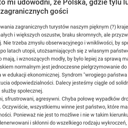
o mi udowodni, że Polska, gdzie tylu 
a zagranicznych gości
owania zagranicznych turystów naszym pięknym (?) krajem
ych i większych oszustw, braku skromnych, ale przyzwoi
. Nie trzeba zmysłu obserwacyjnego i wnikliwości, by spos
 po latach utopii, utożsamiających się z własnym państw
co mają, i wznoszących modły, by było lepiej za sprawą m
jawiskiem normalnym jest jednoczesne pielgrzymowanie do
ła w edukacji ekonomicznej. Syndrom "wrogiego państwa
ucia odpowiedzialności. Dalecy jesteśmy ciągle od sol
 służby społecznej.
 sfrustrowani, agresywni. Chyba połowę wypadków drog
nia. Oczywiście, wszystkiemu winne jest państwo, które 
ści. Ponieważ nie jest to możliwe i nie w takim kierun
denerwowani i skłonni do wszelkiego rodzaju wykroczeń,