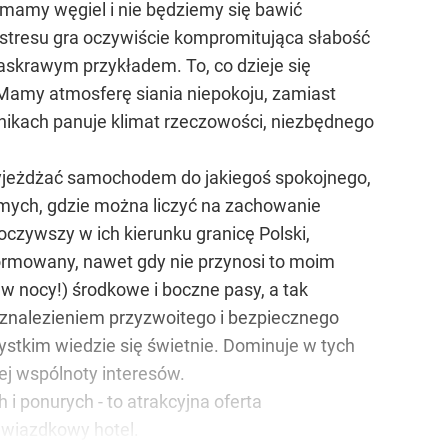
y mamy węgiel i nie będziemy się bawić
 stresu gra oczywiście kompromitująca słabość
 jaskrawym przykładem. To, co dzieje się
 Mamy atmosferę siania niepokoju, zamiast
dnikach panuje klimat rzeczowości, niezbędnego
 wyjeżdżać samochodem do jakiegoś spokojnego,
jomych, gdzie można liczyć na zachowanie
czywszy w ich kierunku granicę Polski,
nformowany, nawet gdy nie przynosi to moim
 nocy!) środkowe i boczne pasy, a tak
e znalezieniem przyzwoitego i bezpiecznego
zystkim wiedzie się świetnie. Dominuje w tych
iej wspólnoty interesów.
i ponurych - to atrakcyjna oferta
gwiazdkowy hotel.