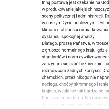
Inną postawą jest czekanie na God
w produkowanie jakiejś chińszczyz
sceny politycznej i administracji. 
w naszym życiu publicznym, jest p
klimatu stabilności i umiarkowani
dystansu, spokojnej analizy.
Dlatego, proszę Państwa, w trosce
z grubsza normalnego kraju, gdzie
standardów i norm cywilizowanego 
zaczynam się czuć bezpieczniej na
rozmówcom żadnych korzyści. Drog
chamskich, przez nikogo nie napra
noclegu, choćby skromnego i tanieg
krajach, wcale nie tak bardzo od n
Konia z rzędem temu, kto mi udowod
dla zagranicznych gości! I nie wm