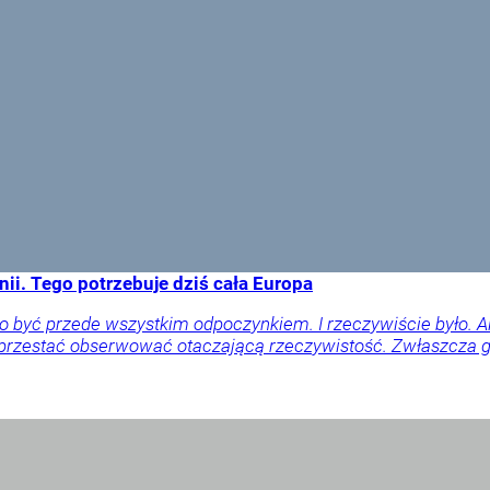
ii. Tego potrzebuje dziś cała Europa
o być przede wszystkim odpoczynkiem. I rzeczywiście było. 
 przestać obserwować otaczającą rzeczywistość. Zwłaszcza gd