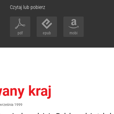
Czytaj lub pobierz
pdf
epub
mobi
any kraj
września
1999