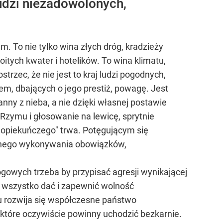
ludzi niezadowolonych,
. To nie tylko wina złych dróg, kradzieży
tych kwater i hotelików. To wina klimatu,
trzec, że nie jest to kraj ludzi pogodnych,
em, dbających o jego prestiż, powagę. Jest
anny z nieba, a nie dzięki własnej postawie
 Rzymu i głosowanie na lewicę, sprytnie
 opiekuńczego" trwa. Potęgującym się
idnego wykonywania obowiązków,
owych trzeba by przypisać agresji wynikającej
ma wszystko dać i zapewnić wolność
ku rozwija się współczesne państwo
 które oczywiście powinny uchodzić bezkarnie.