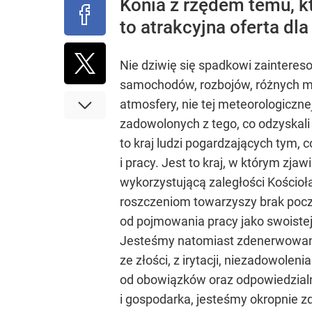
Konia z rzędem temu, kt
to atrakcyjna oferta dl
Nie dziwię się spadkowi zainteres
samochodów, rozbojów, różnych mał
atmosfery, nie tej meteorologicznej
zadowolonych z tego, co odzyskali
to kraj ludzi pogardzających tym, 
i pracy. Jest to kraj, w którym z
wykorzystującą zaległości Kościo
roszczeniom towarzyszy brak pocz
od pojmowania pracy jako swoistej
Jesteśmy natomiast zdenerwowani,
ze złości, z irytacji, niezadowole
od obowiązków oraz odpowiedzialno
i gospodarka, jesteśmy okropnie z