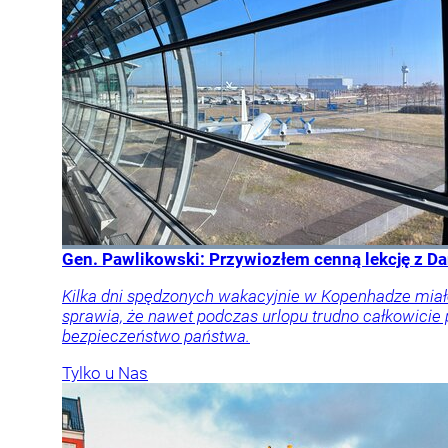
Gen. Pawlikowski: Przywiozłem cenną lekcję z Dan
Kilka dni spędzonych wakacyjnie w Kopenhadze miał
sprawia, że nawet podczas urlopu trudno całkowicie
bezpieczeństwo państwa.
Tylko u Nas