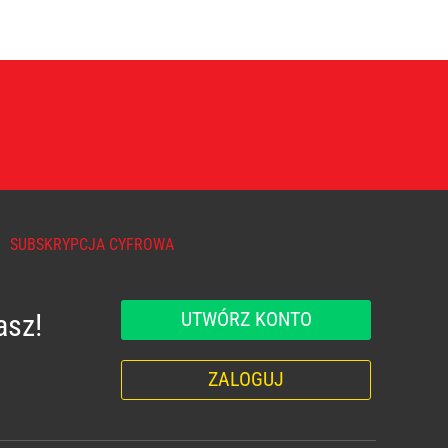
SUBSKRYPCJA CYFROWA
UTWÓRZ KONTO
asz!
ZALOGUJ