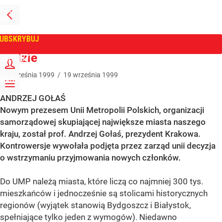
PRZEJDŹ
NA
WPROST
STRONĘ
GŁÓWNĄ
UBSKRYBUJ
Tygodnik Wprost
Ludzie
ZALOGUJ
19
września
1999
/
19
września
1999
MENU
ANDRZEJ GOŁAŚ
Nowym prezesem Unii Metropolii Polskich, organizacji
samorządowej skupiającej największe miasta naszego
kraju, został prof. Andrzej Gołaś, prezydent Krakowa.
Kontrowersje wywołała podjęta przez zarząd unii decyzja
o wstrzymaniu przyjmowania nowych członków.
Do UMP należą miasta, które liczą co najmniej 300 tys.
mieszkańców i jednocześnie są stolicami historycznych
regionów (wyjątek stanowią Bydgoszcz i Białystok,
spełniające tylko jeden z wymogów). Niedawno