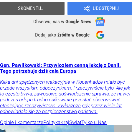
SKOMENTUJ
UDOSTĘPNIJ
Obserwuj nas
w
Google News
Dodaj jako
źródło w Google
Gen. Pawlikowski: Przywiozłem cenną lekcję z Danii.
Tego potrzebuje dziś cała Europa
Kilka dni spędzonych wakacyjnie w Kopenhadze miało być
przede wszystkim odpoczynkiem. I rzeczywiście było. Ale jak
to często bywa, zawodowe doświadczenie sprawia, że nawet
podczas urlopu trudno całkowicie przestać obserwować
otaczającą rzeczywistość. Zwłaszcza gdy przez wiele lat
odpowiadało się za bezpieczeństwo państwa.
Opinie i komentarze
Polityka
Kraj
Świat
Tylko u Nas