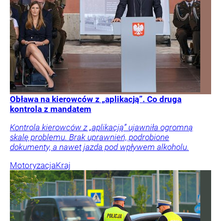
Obława na kierowców z „aplikacją”. Co druga
kontrola z mandatem
Kontrola kierowców z „aplikacją” ujawniła ogromną
skalę problemu. Brak uprawnień, podrobione
dokumenty, a nawet jazda pod wpływem alkoholu.
Motoryzacja
Kraj