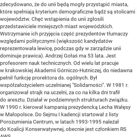
zdecydowano, że do unii będą mogły przystąpić miasta,
które spełniają kryterium demograficzne bądź są stolicami
województw. Chęć wstąpienia do unii zgłosili
przedstawiciele mniejszych miast wojewódzkich.
Wstrzymanie ich przyjęcia część prezydentów tłumaczy
względami politycznymi (większość kandydatów
reprezentowała lewicę, podczas gdy w zarządzie unii
dominuje prawica). Andrzej Gołaś ma 53 lata. Jest
profesorem nauk technicznych. Od wielu lat pracuje
w krakowskiej Akademii Górniczo-Hutniczej, do niedawna
pełnił funkcję prorektora ds. ogólnych. Był
współzałożycielem uczelnianej "Solidarności". W 1981 r.
organizował strajk na uczelni, za co na kilka dni trafił
do aresztu. Działał w podziemnych strukturach związku.
W 1990 r. kierował kampanią prezydencką Lecha Wałęsy
w Małopolsce. Do Sejmu I kadencji startował z listy
Porozumienia Centrum, w latach 1993-1995 należał
do Koalicji Konserwatywnej, obecnie jest członkiem RS
AWS