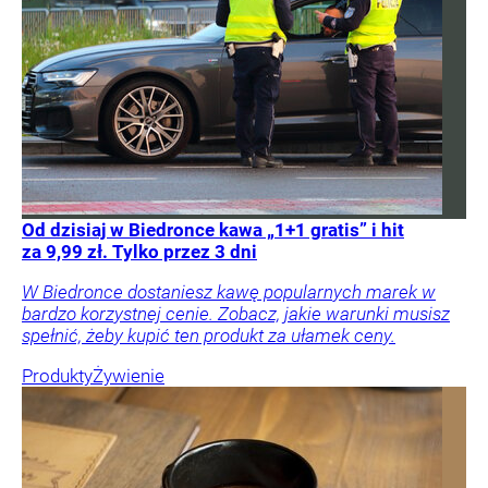
Od dzisiaj w Biedronce kawa „1+1 gratis” i hit
za 9,99 zł. Tylko przez 3 dni
W Biedronce dostaniesz kawę popularnych marek w
bardzo korzystnej cenie. Zobacz, jakie warunki musisz
spełnić, żeby kupić ten produkt za ułamek ceny.
Produkty
Żywienie