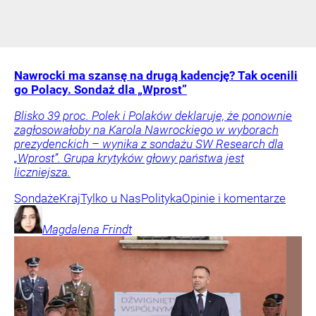
Nawrocki ma szansę na drugą kadencję? Tak ocenili
go Polacy. Sondaż dla „Wprost”
Blisko 39 proc. Polek i Polaków deklaruje, że ponownie
zagłosowałoby na Karola Nawrockiego w wyborach
prezydenckich – wynika z sondażu SW Research dla
„Wprost”. Grupa krytyków głowy państwa jest
liczniejsza.
Sondaże
Kraj
Tylko u Nas
Polityka
Opinie i komentarze
Magdalena
Frindt