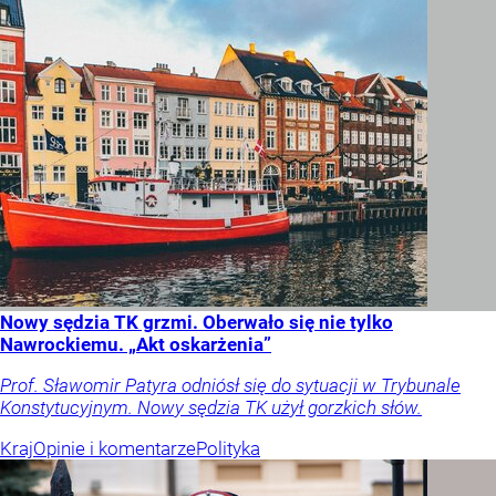
Nowy sędzia TK grzmi. Oberwało się nie tylko
Nawrockiemu. „Akt oskarżenia”
Prof. Sławomir Patyra odniósł się do sytuacji w Trybunale
Konstytucyjnym. Nowy sędzia TK użył gorzkich słów.
Kraj
Opinie i komentarze
Polityka