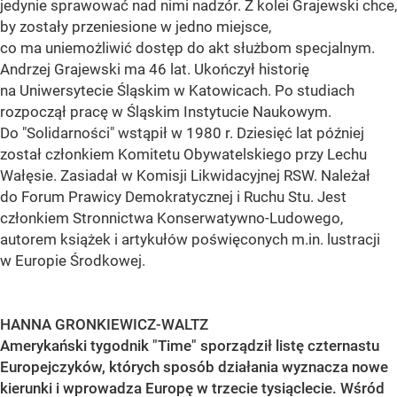
jedynie sprawować nad nimi nadzór. Z kolei Grajewski chce,
by zostały przeniesione w jedno miejsce,
co ma uniemożliwić dostęp do akt służbom specjalnym.
Andrzej Grajewski ma 46 lat. Ukończył historię
na Uniwersytecie Śląskim w Katowicach. Po studiach
rozpoczął pracę w Śląskim Instytucie Naukowym.
Do "Solidarności" wstąpił w 1980 r. Dziesięć lat później
został członkiem Komitetu Obywatelskiego przy Lechu
Wałęsie. Zasiadał w Komisji Likwidacyjnej RSW. Należał
do Forum Prawicy Demokratycznej i Ruchu Stu. Jest
członkiem Stronnictwa Konserwatywno-Ludowego,
autorem książek i artykułów poświęconych m.in. lustracji
w Europie Środkowej.
HANNA GRONKIEWICZ-WALTZ
Amerykański tygodnik "Time" sporządził listę czternastu
Europejczyków, których sposób działania wyznacza nowe
kierunki i wprowadza Europę w trzecie tysiąclecie. Wśród