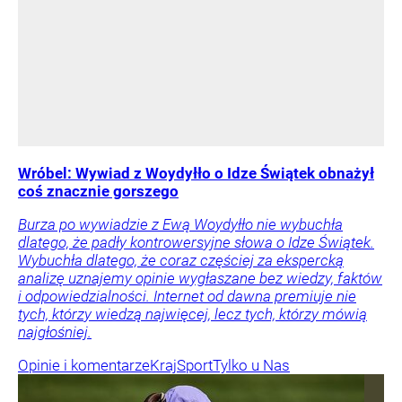
Wróbel: Wywiad z Woydyłło o Idze Świątek obnażył
coś znacznie gorszego
Burza po wywiadzie z Ewą Woydyłło nie wybuchła
dlatego, że padły kontrowersyjne słowa o Idze Świątek.
Wybuchła dlatego, że coraz częściej za ekspercką
analizę uznajemy opinie wygłaszane bez wiedzy, faktów
i odpowiedzialności. Internet od dawna premiuje nie
tych, którzy wiedzą najwięcej, lecz tych, którzy mówią
najgłośniej.
Opinie i komentarze
Kraj
Sport
Tylko u Nas