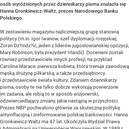
osób wyróżnionych przez dziennikarzy pisma znalazła się
Hanna Gronkiewicz-Waltz, prezes Narodowego Banku
Polskiego.
W zestawieniu magazynu najliczniejszą grupę stanowią
politycy (m.in. Igor Iwanow, szef dyplomacji rosyjskiej,
Zoran Dz?indz?ić, jeden z liderów jugosłowiańskiej opozycji,
Mary Robinson, była prezydent Irlandii). Docenieni zostali
również przedstawiciele innych profesji, na przykład
Carolina Marace, pierwsza kobieta, która trenuje zawodową
męską drużynę piłkarską, a także przedsiębiorcy
i przedstawiciele świata kultury. Zdaniem dziennikarzy
pisma, osoby te nie tylko dobrze wykonują powierzone
im zadania, ale robią to w sposób wizjonerski,
odzwierciedlający zmiany, jakie nastąpią w przyszłości.
Prezes NBP pochwalono głównie za skuteczną politykę
antyinflacyjną i zreformowanie polskiej bankowości. Hanna
Gronkiewicz-Waltz ma 47 lat. Ukończyła Wydział Prawa
i Administracji na Uniwersytecie Warszawskim. W 1989 r.