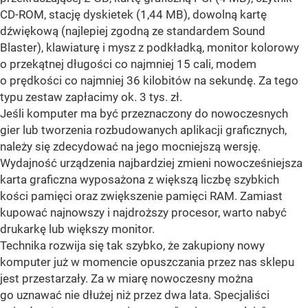
CD-ROM, stację dyskietek (1,44 MB), dowolną kartę
dźwiękową (najlepiej zgodną ze standardem Sound
Blaster), klawiaturę i mysz z podkładką, monitor kolorowy
o przekątnej długości co najmniej 15 cali, modem
o prędkości co najmniej 36 kilobitów na sekundę. Za tego
typu zestaw zapłacimy ok. 3 tys. zł.
Jeśli komputer ma być przeznaczony do nowoczesnych
gier lub tworzenia rozbudowanych aplikacji graficznych,
należy się zdecydować na jego mocniejszą wersję.
Wydajność urządzenia najbardziej zmieni nowocześniejsza
karta graficzna wyposażona z większą liczbę szybkich
kości pamięci oraz zwiększenie pamięci RAM. Zamiast
kupować najnowszy i najdroższy procesor, warto nabyć
drukarkę lub większy monitor.
Technika rozwija się tak szybko, że zakupiony nowy
komputer już w momencie opuszczania przez nas sklepu
jest przestarzały. Za w miarę nowoczesny można
go uznawać nie dłużej niż przez dwa lata. Specjaliści