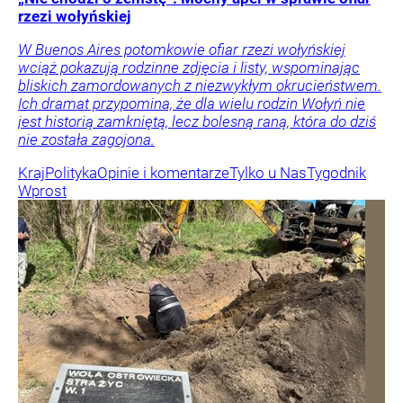
rzezi wołyńskiej
W Buenos Aires potomkowie ofiar rzezi wołyńskiej
wciąż pokazują rodzinne zdjęcia i listy, wspominając
bliskich zamordowanych z niezwykłym okrucieństwem.
Ich dramat przypomina, że dla wielu rodzin Wołyń nie
jest historią zamkniętą, lecz bolesną raną, która do dziś
nie została zagojona.
Kraj
Polityka
Opinie i komentarze
Tylko u Nas
Tygodnik
Wprost