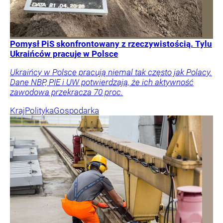
Pomysł PiS skonfrontowany z rzeczywistością. Tylu
Ukraińców pracuje w Polsce
Ukraińcy w Polsce pracują niemal tak często jak Polacy.
Dane NBP, PIE i UW potwierdzają, że ich aktywność
zawodowa przekracza 70 proc.
Kraj
Polityka
Gospodarka