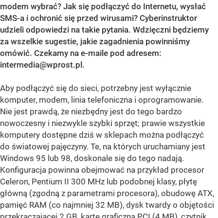
modem wybrać? Jak się podłączyć do Internetu, wysłać
SMS-a i ochronić się przed wirusami? Cyberinstruktor
udzieli odpowiedzi na takie pytania. Wdzięczni będziemy
za wszelkie sugestie, jakie zagadnienia powinniśmy
omówić. Czekamy na e-maile pod adresem:
intermedia@wprost.pl
.
Aby podłączyć się do sieci, potrzebny jest wyłącznie
komputer, modem, linia telefoniczna i oprogramowanie.
Nie jest prawdą, że niezbędny jest do tego bardzo
nowoczesny i niezwykle szybki sprzęt; prawie wszystkie
komputery dostępne dziś w sklepach można podłączyć
do światowej pajęczyny. Te, na których uruchamiany jest
Windows 95 lub 98, doskonale się do tego nadają.
Konfiguracja powinna obejmować na przykład procesor
Celeron, Pentium II 300 MHz lub podobnej klasy, płytę
główną (zgodną z parametrami procesora), obudowę ATX,
pamięć RAM (co najmniej 32 MB), dysk twardy o objętości
przekraczającej 2 GB, kartę graficzną PCI (4 MB), czytnik