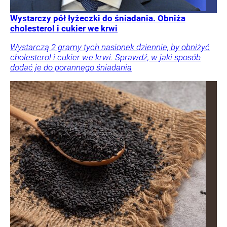
Wystarczy pół łyżeczki do śniadania. Obniża
cholesterol i cukier we krwi
Wystarczą 2 gramy tych nasionek dziennie, by obniżyć
cholesterol i cukier we krwi. Sprawdź, w jaki sposób
dodać je do porannego śniadania