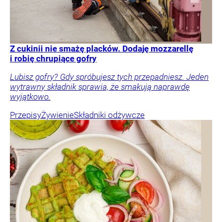
Z cukinii nie smażę placków. Dodaję mozzarellę
i robię chrupiące gofry
Lubisz gofry? Gdy spróbujesz tych przepadniesz. Jeden
wytrawny składnik sprawia, że smakują naprawdę
wyjątkowo.
Przepisy
Żywienie
Składniki odżywcze