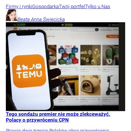
Firmy i rynki
Gospodarka
Twój portfel
Tylko u Nas
Beata Anna
Święcicka
Tego sondażu premier nie może zlekceważyć.
Polacy o przywróceniu CPN
Prawie dwie trzecie Polaków chce przywrócenia