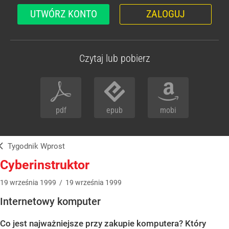
UTWÓRZ KONTO
ZALOGUJ
Czytaj lub pobierz
pdf
epub
mobi
Tygodnik Wprost
Cyberinstruktor
19
września
1999
/
19
września
1999
Internetowy komputer
Co jest najważniejsze przy zakupie komputera? Który