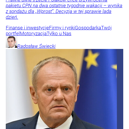
pakietu CPN na dwa ostatnie tygodnie wakacji – wynika
z sondażu dla „Wprost”. Decyzja w tej sprawie lada
dzień.
Finanse i inwestycje
Firmy i rynki
Gospodarka
Twój
portfel
Motoryzacja
Tylko u Nas
Radosław
Święcki