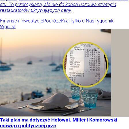
stu. To przemyślana, ale nie do końca uczciwa strategia
restauratorów ukrywających ceny.
Finanse i inwestycje
Podróże
Kraj
Tylko u Nas
Tygodnik
Wprost
Taki plan ma dotyczyć Hołowni. Miller i Komorowski
mówią o politycznej grze