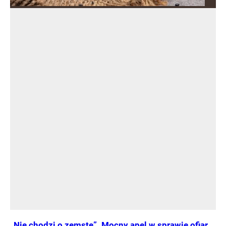
„Nie chodzi o zemstę”. Mocny apel w sprawie ofiar