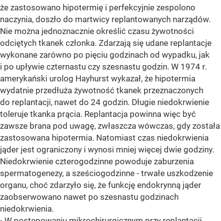
że zastosowano hipotermię i perfekcyjnie zespolono
naczynia, doszło do martwicy replantowanych narządów.
Nie można jednoznacznie określić czasu żywotności
odciętych tkanek członka. Zdarzają się udane replantacje
wykonane zarówno po pięciu godzinach od wypadku, jak
i po upływie czternastu czy szesnastu godzin. W 1974 r.
amerykański urolog Hayhurst wykazał, że hipotermia
wydatnie przedłuża żywotność tkanek przeznaczonych
do replantacji, nawet do 24 godzin. Długie niedokrwienie
toleruje tkanka prącia. Replantacja powinna więc być
zawsze brana pod uwagę, zwłaszcza wówczas, gdy została
zastosowana hipotermia. Natomiast czas niedokrwienia
jąder jest ograniczony i wynosi mniej więcej dwie godziny.
Niedokrwienie czterogodzinne powoduje zaburzenia
spermatogenezy, a sześciogodzinne - trwałe uszkodzenie
organu, choć zdarzyło się, że funkcję endokrynną jąder
zaobserwowano nawet po szesnastu godzinach
niedokrwienia.
- W postępowaniu mikrochirurgicznym przy replantacji