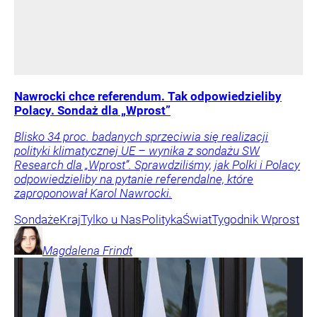
Nawrocki chce referendum. Tak odpowiedzieliby
Polacy. Sondaż dla „Wprost”
Blisko 34 proc. badanych sprzeciwia się realizacji
polityki klimatycznej UE – wynika z sondażu SW
Research dla „Wprost”. Sprawdziliśmy, jak Polki i Polacy
odpowiedzieliby na pytanie referendalne, które
zaproponował Karol Nawrocki.
Sondaże
Kraj
Tylko u Nas
Polityka
Świat
Tygodnik Wprost
Magdalena
Frindt