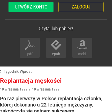
UTWÓRZ KONTO
ZALOGUJ
Czytaj lub pobierz
pdf
epub
mobi
Tygodnik Wprost
Replantacja męskości
19
września
1999
/
19
września
1999
Po raz pierwszy w Polsce replantacja członka,
której dokonano u 22-letniego mężczyzny,
zakończyła się pełnym sukcesem