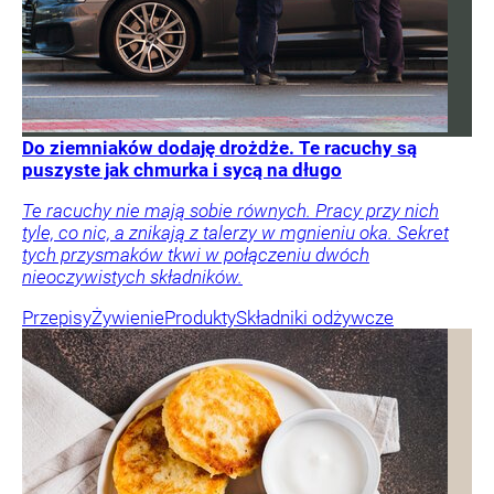
Do ziemniaków dodaję drożdże. Te racuchy są
puszyste jak chmurka i sycą na długo
Te racuchy nie mają sobie równych. Pracy przy nich
tyle, co nic, a znikają z talerzy w mgnieniu oka. Sekret
tych przysmaków tkwi w połączeniu dwóch
nieoczywistych składników.
Przepisy
Żywienie
Produkty
Składniki odżywcze