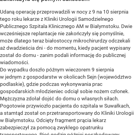
Udaną operację przeprowadzili w nocy z 9 na 10 sierpnia
tego roku lekarze z Kliniki Urologii Samodzielnego
Publicznego Szpitala Klinicznego AM w Białymstoku. Dwie
wcześniejsze replantacje nie zakończyły się pomyślnie,
może dlatego teraz białostoccy mikrochirurdzy odczekali
aż dwadzieścia dni - do momentu, kiedy pacjent wypisany
został do domu - zanim podali informację do publicznej
wiadomości.
Do wypadku doszło późnym wieczorem 9 sierpnia
w jednym z gospodarstw w okolicach Sejn (województwo
podlaskie), gdzie podczas wykonywania prac
gospodarskich młodzieniec odciął sobie nożem członek.
Mężczyzna zdołał dojść do domu o własnych siłach.
Pogotowie przywiozło pacjenta do szpitala w Suwałkach,
a stamtąd został on przetransportowany do Kliniki Urologii
w Białymstoku. Odcięty fragment prącia lekarz
zabezpieczył za pomocą zwykłego opatrunku
transportowego. Pięć godzin później poszkodowany