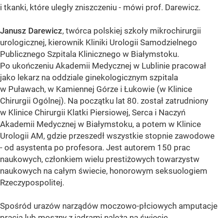
i tkanki, które uległy zniszczeniu - mówi prof. Darewicz.
Janusz Darewicz
, twórca polskiej szkoły mikrochirurgii
urologicznej, kierownik Kliniki Urologii Samodzielnego
Publicznego Szpitala Klinicznego w Białymstoku.
Po ukończeniu Akademii Medycznej w Lublinie pracował
jako lekarz na oddziale ginekologicznym szpitala
w Puławach, w Kamiennej Górze i Łukowie (w Klinice
Chirurgii Ogólnej). Na początku lat 80. został zatrudniony
w Klinice Chirurgii Klatki Piersiowej, Serca i Naczyń
Akademii Medycznej w Białymstoku, a potem w Klinice
Urologii AM, gdzie przeszedł wszystkie stopnie zawodowe
- od asystenta po profesora. Jest autorem 150 prac
naukowych, członkiem wielu prestiżowych towarzystw
naukowych na całym świecie, honorowym seksuologiem
Rzeczypospolitej.
Spośród urazów narządów moczowo-płciowych amputacje
prącia lub moszny z jądrami należą na świecie