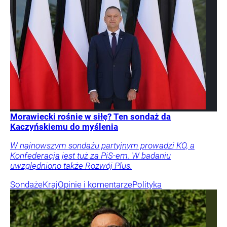
Morawiecki rośnie w siłę? Ten sondaż da
Kaczyńskiemu do myślenia
W najnowszym sondażu partyjnym prowadzi KO, a
Konfederacja jest tuż za PiS-em. W badaniu
uwzględniono także Rozwój Plus.
Sondaże
Kraj
Opinie i komentarze
Polityka