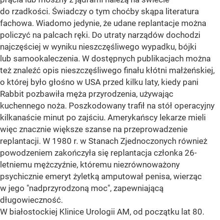
do rzadkości. Świadczy o tym choćby skąpa literatura
fachowa. Wiadomo jedynie, że udane replantacje można
policzyć na palcach ręki. Do utraty narządów dochodzi
najczęściej w wyniku nieszczęśliwego wypadku, bójki
lub samookaleczenia. W dostępnych publikacjach można
też znaleźć opis nieszczęśliwego finału kłótni małżeńskiej,
o której było głośno w USA przed kilku laty, kiedy pani
Rabbit pozbawiła męża przyrodzenia, używając
kuchennego noża. Poszkodowany trafił na stół operacyjny
kilkanaście minut po zajściu. Amerykańscy lekarze mieli
więc znacznie większe szanse na przeprowadzenie
replantacji. W 1980 r. w Stanach Zjednoczonych również
powodzeniem zakończyła się replantacja członka 26-
letniemu mężczyźnie, któremu niezrównoważony
psychicznie emeryt żyletką amputował penisa, wierząc
w jego "nadprzyrodzoną moc", zapewniającą
długowieczność.
W białostockiej Klinice Urologii AM, od początku lat 80.