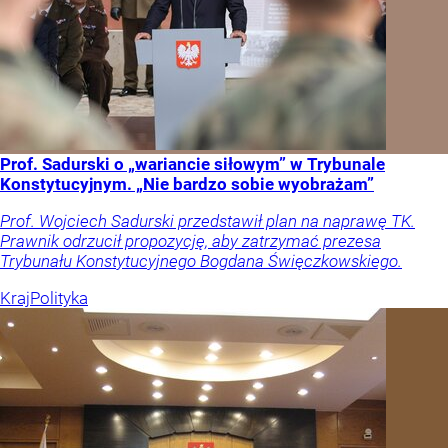
Prof. Sadurski o „wariancie siłowym” w Trybunale
Konstytucyjnym. „Nie bardzo sobie wyobrażam”
Prof. Wojciech Sadurski przedstawił plan na naprawę TK.
Prawnik odrzucił propozycję, aby zatrzymać prezesa
Trybunału Konstytucyjnego Bogdana Święczkowskiego.
Kraj
Polityka