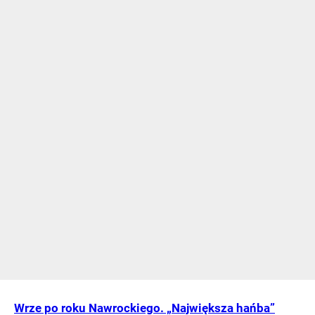
Wrze po roku Nawrockiego. „Największa hańba”