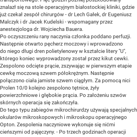
znalazł się na stole operacyjnym białostockiej kliniki, gdzie
już czekał zespół chirurgów - dr Lech Gałek, dr Eugeniusz
Malczyk i dr Jacek Kudelski - wspomagany przez
anestezjologa dr. Wojciecha Bauera.
Po oczyszczeniu rany naczynia członka poddano perfuzji.
Następnie otwarto pęcherz moczowy i wprowadzono
do niego długi dren polietylenowy w kształcie litery "U",
którego koniec wyprowadzony został przez kikut cewki.
Zespolono odcięte prącie, zszywając w pierwszym etapie
cewkę moczową szwem półokrężnym. Następnie
połączono ciała jamiste szwem ciągłym. Za pomocą nici
Prolen 10/0 kolejno zespolono tętnice, żyły
powierzchniowe i głębokie prącia. Po założeniu szwów
skórnych operacja się zakończyła.
Do tego typu zabiegów mikrochirurdzy używają specjalnych
okularów mikroskopowych i mikroskopu operacyjnego
Opton. Zespolenia naczyniowe wykonuje się nićmi
cieńszymi od pajęczyny. - Po trzech godzinach operacji