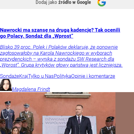
Dodaj jako
źródło w Google
Nawrocki ma szansę na drugą kadencję? Tak ocenili
go Polacy. Sondaż dla „Wprost”
Blisko 39 proc. Polek i Polaków deklaruje, że ponownie
zagłosowałoby na Karola Nawrockiego w wyborach
prezydenckich – wynika z sondażu SW Research dla
„Wprost”. Grupa krytyków głowy państwa jest liczniejsza.
Sondaże
Kraj
Tylko u Nas
Polityka
Opinie i komentarze
Magdalena
Frindt