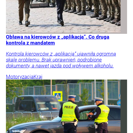
Obława na kierowców z „aplikacją”. Co druga
kontrola z mandatem
Kontrola kierowców z „aplikacją” ujawniła ogromną
skalę problemu. Brak uprawnień, podrobione
dokumenty, a nawet jazda pod wpływem alkoholu.
Motoryzacja
Kraj