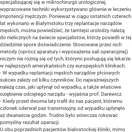
specjalizującej się w mikrochirurgii urologicznej,
wypracowane techniki wykorzystywano głównie w leczeniu
impotencji mężczyzn. Ponieważ w ciągu ostatnich czterech
lat wykonano w Białymstoku trzy replantacje narządów
męskich, można powiedzieć, że tamtejsi urolodzy należą
do nielicznych na świecie specjalistów, którzy posiedli w tej
dziedzinie spore doświadczenie. Stosowane przez nich
metody (oprócz aparatury i wyposażenia sali operacyjnej)
niczym nie różnią się od tych, którymi posługują się lekarze
w najlepszych amerykańskich czy europejskich klinikach.
- W wypadku replantacji męskich narządów płciowych
sukces zależy od kilku czynników. Do najważniejszych
należą czas, jaki upłynął od wypadku, a także właściwe
oziębienie odciętego narządu - wyjaśnia prof. Darewicz.
- Kiedy przed dwoma laty trafił do nas pacjent, któremu
członek oderwał pas transmisyjny, od wypadku upłynęło
aż dwanaście godzin. Trudno było wówczas rokować
pomyślny rezultat operacji.
U obu poprzednich pacjentów białostockiej kliniki, mimo