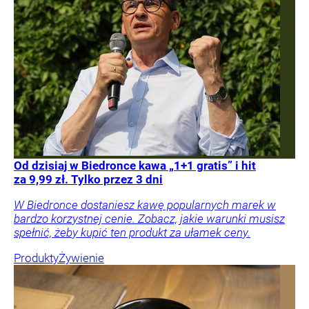
Od dzisiaj w Biedronce kawa „1+1 gratis” i hit
za 9,99 zł. Tylko przez 3 dni
W Biedronce dostaniesz kawę popularnych marek w
bardzo korzystnej cenie. Zobacz, jakie warunki musisz
spełnić, żeby kupić ten produkt za ułamek ceny.
Produkty
Żywienie