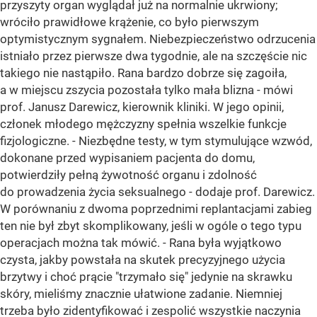
przyszyty organ wyglądał już na normalnie ukrwiony;
wróciło prawidłowe krążenie, co było pierwszym
optymistycznym sygnałem. Niebezpieczeństwo odrzucenia
istniało przez pierwsze dwa tygodnie, ale na szczęście nic
takiego nie nastąpiło. Rana bardzo dobrze się zagoiła,
a w miejscu zszycia pozostała tylko mała blizna - mówi
prof. Janusz Darewicz, kierownik kliniki. W jego opinii,
członek młodego mężczyzny spełnia wszelkie funkcje
fizjologiczne. - Niezbędne testy, w tym stymulujące wzwód,
dokonane przed wypisaniem pacjenta do domu,
potwierdziły pełną żywotność organu i zdolność
do prowadzenia życia seksualnego - dodaje prof. Darewicz.
W porównaniu z dwoma poprzednimi replantacjami zabieg
ten nie był zbyt skomplikowany, jeśli w ogóle o tego typu
operacjach można tak mówić. - Rana była wyjątkowo
czysta, jakby powstała na skutek precyzyjnego użycia
brzytwy i choć prącie "trzymało się" jedynie na skrawku
skóry, mieliśmy znacznie ułatwione zadanie. Niemniej
trzeba było zidentyfikować i zespolić wszystkie naczynia