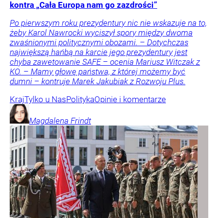
kontra „Cała Europa nam go zazdrości”
Po pierwszym roku prezydentury nic nie wskazuje na to,
żeby Karol Nawrocki wyciszył spory między dwoma
zwaśnionymi politycznymi obozami. – Dotychczas
największą hańbą na karcie jego prezydentury jest
chyba zawetowanie SAFE – ocenia Mariusz Witczak z
KO. – Mamy głowę państwa, z której możemy być
dumni – kontruje Marek Jakubiak z Rozwoju Plus.
Kraj
Tylko u Nas
Polityka
Opinie i komentarze
Magdalena
Frindt