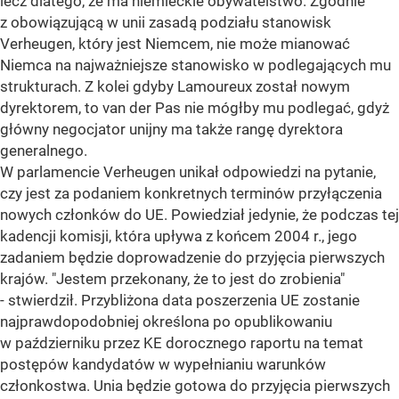
lecz dlatego, że ma niemieckie obywatelstwo. Zgodnie
z obowiązującą w unii zasadą podziału stanowisk
Verheugen, który jest Niemcem, nie może mianować
Niemca na najważniejsze stanowisko w podlegających mu
strukturach. Z kolei gdyby Lamoureux został nowym
dyrektorem, to van der Pas nie mógłby mu podlegać, gdyż
główny negocjator unijny ma także rangę dyrektora
generalnego.
W parlamencie Verheugen unikał odpowiedzi na pytanie,
czy jest za podaniem konkretnych terminów przyłączenia
nowych członków do UE. Powiedział jedynie, że podczas tej
kadencji komisji, która upływa z końcem 2004 r., jego
zadaniem będzie doprowadzenie do przyjęcia pierwszych
krajów. "Jestem przekonany, że to jest do zrobienia"
- stwierdził. Przybliżona data poszerzenia UE zostanie
najprawdopodobniej określona po opublikowaniu
w październiku przez KE dorocznego raportu na temat
postępów kandydatów w wypełnianiu warunków
członkostwa. Unia będzie gotowa do przyjęcia pierwszych