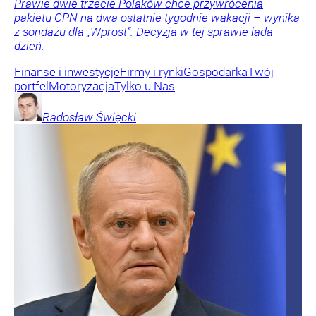
Prawie dwie trzecie Polaków chce przywrócenia
pakietu CPN na dwa ostatnie tygodnie wakacji – wynika
z sondażu dla „Wprost”. Decyzja w tej sprawie lada
dzień.
Finanse i inwestycje
Firmy i rynki
Gospodarka
Twój
portfel
Motoryzacja
Tylko u Nas
Radosław
Święcki