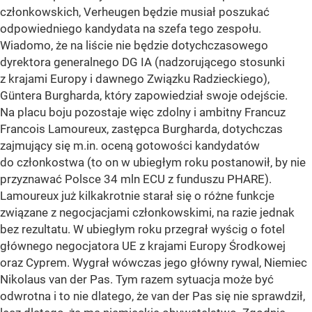
członkowskich, Verheugen będzie musiał poszukać
odpowiedniego kandydata na szefa tego zespołu.
Wiadomo, że na liście nie będzie dotychczasowego
dyrektora generalnego DG IA (nadzorującego stosunki
z krajami Europy i dawnego Związku Radzieckiego),
Güntera Burgharda, który zapowiedział swoje odejście.
Na placu boju pozostaje więc zdolny i ambitny Francuz
Francois Lamoureux, zastępca Burgharda, dotychczas
zajmujący się m.in. oceną gotowości kandydatów
do członkostwa (to on w ubiegłym roku postanowił, by nie
przyznawać Polsce 34 mln ECU z funduszu PHARE).
Lamoureux już kilkakrotnie starał się o różne funkcje
związane z negocjacjami członkowskimi, na razie jednak
bez rezultatu. W ubiegłym roku przegrał wyścig o fotel
głównego negocjatora UE z krajami Europy Środkowej
oraz Cyprem. Wygrał wówczas jego główny rywal, Niemiec
Nikolaus van der Pas. Tym razem sytuacja może być
odwrotna i to nie dlatego, że van der Pas się nie sprawdził,