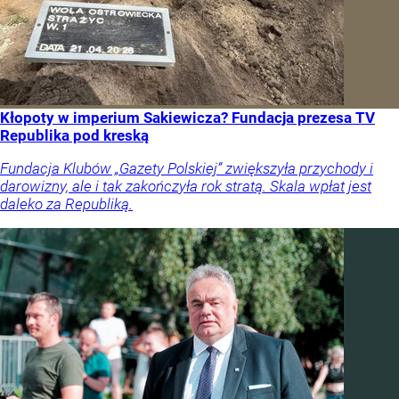
Kłopoty w imperium Sakiewicza? Fundacja prezesa TV
Republika pod kreską
Fundacja Klubów „Gazety Polskiej” zwiększyła przychody i
darowizny, ale i tak zakończyła rok stratą. Skala wpłat jest
daleko za Republiką.