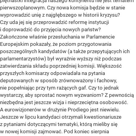
piętnastki integracja naszego kontynentu nie jest tematem
pierwszoplanowym. Czy nowa komisja będzie w stanie
wyprowadzić unię z najgłębszego w historii kryzysu?
Czy uda jej się przeprowadzić reformę instytucji
i doprowadzić do przyjęcia nowych państw?
Zakończone właśnie przesłuchania w Parlamencie
Europejskim pokazały, że poziom przygotowania
poszczególnych kandydatów (a także przepytujących ich
parlamentarzystów) był wyraźnie wyższy niż podczas
zatwierdzania składu poprzedniej komisji. Większość
przyszłych komisarzy odpowiadała na pytania
deputowanych w sposób zrównoważony i fachowy,
nie popełniając przy tym rażących gaf. Czy to jednak
wystarczy, aby sprostać nowym wyzwaniom? Z pewnością
niezbędna jest jeszcze wizja i nieprzeciętna osobowość.
A eurowizjonerów w drużynie Prodiego jest niewielu.
Jeszcze w lipcu kandydaci otrzymali kwestionariusze
z pytaniami dotyczącymi tematyki, którą mieliby się
w nowej komisji zajmować. Pod koniec sierpnia