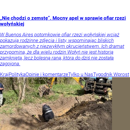
„Nie chodzi o zemstę”. Mocny apel w sprawie ofiar rzezi
wołyńskiej
W Buenos Aires potomkowie ofiar rzezi wołyńskiej wciąż
pokazują rodzinne zdjęcia i listy, wspominając bliskich
zamordowanych z niezwykłym okrucieństwem. Ich dramat
przypomina, że dla wielu rodzin Wołyń nie jest historią
zamkniętą, lecz bolesną raną, która do dziś nie została
zagojona.
Kraj
Polityka
Opinie i komentarze
Tylko u Nas
Tygodnik Wprost