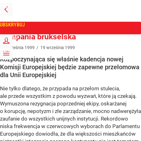
PRZEJDŹ
NA
WPROST
STRONĘ
GŁÓWNĄ
UBSKRYBUJ
Tygodnik Wprost
Kampania brukselska
ZALOGUJ
19
września
1999
/
19
września
1999
MENU
Rozpoczynająca się właśnie kadencja nowej
Komisji Europejskiej będzie zapewne przełomowa
dla Unii Europejskiej
Nie tylko dlatego, że przypada na przełom stulecia,
ale przede wszystkim z powodu wyzwań, które ją czekają.
Wymuszona rezygnacja poprzedniej ekipy, oskarżanej
o korupcję, nepotyzm i złe zarządzanie, mocno nadwerężyła
zaufanie do wszystkich unijnych instytucji. Rekordowo
niska frekwencja w czerwcowych wyborach do Parlamentu
Europejskiego dowiodła, że dla większości mieszkańców