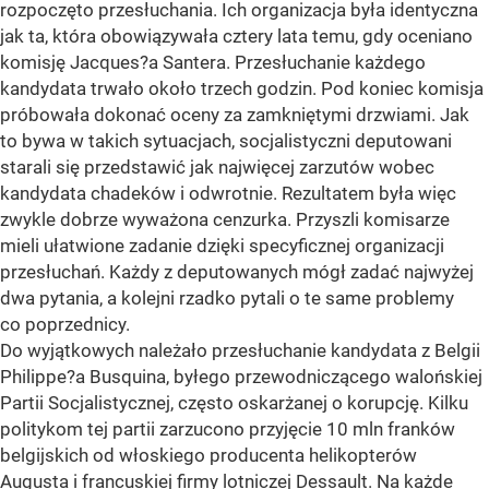
rozpoczęto przesłuchania. Ich organizacja była identyczna
jak ta, która obowiązywała cztery lata temu, gdy oceniano
komisję Jacques?a Santera. Przesłuchanie każdego
kandydata trwało około trzech godzin. Pod koniec komisja
próbowała dokonać oceny za zamkniętymi drzwiami. Jak
to bywa w takich sytuacjach, socjalistyczni deputowani
starali się przedstawić jak najwięcej zarzutów wobec
kandydata chadeków i odwrotnie. Rezultatem była więc
zwykle dobrze wyważona cenzurka. Przyszli komisarze
mieli ułatwione zadanie dzięki specyficznej organizacji
przesłuchań. Każdy z deputowanych mógł zadać najwyżej
dwa pytania, a kolejni rzadko pytali o te same problemy
co poprzednicy.
Do wyjątkowych należało przesłuchanie kandydata z Belgii
Philippe?a Busquina, byłego przewodniczącego walońskiej
Partii Socjalistycznej, często oskarżanej o korupcję. Kilku
politykom tej partii zarzucono przyjęcie 10 mln franków
belgijskich od włoskiego producenta helikopterów
Augusta i francuskiej firmy lotniczej Dessault. Na każde