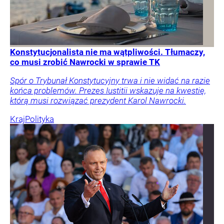
Konstytucjonalista nie ma wątpliwości. Tłumaczy,
co musi zrobić Nawrocki w sprawie TK
Spór o Trybunał Konstytucyjny trwa i nie widać na razie
końca problemów. Prezes Iustitii wskazuje na kwestię,
którą musi rozwiązać prezydent Karol Nawrocki.
Kraj
Polityka