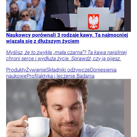
Naukowcy porównali 3 rodzaje kawy. Ta najmocniej
wiązała się z dłuższym życiem
Myślisz, że to zwykła „mała czarna”? Ta kawa najsilniej
chroni serce i wydłuża życie. Sprawdź, czy ją pijesz.
Produkty
Żywienie
Składniki odżywcze
Doniesienia
naukowe
Profilaktyka i leczenie
Badania