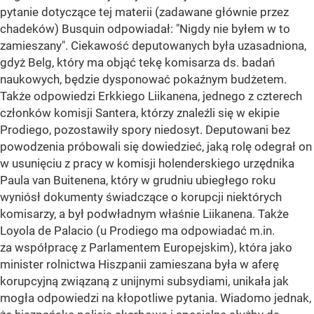
pytanie dotyczące tej materii (zadawane głównie przez
chadeków) Busquin odpowiadał: "Nigdy nie byłem w to
zamieszany". Ciekawość deputowanych była uzasadniona,
gdyż Belg, który ma objąć tekę komisarza ds. badań
naukowych, będzie dysponować pokaźnym budżetem.
Także odpowiedzi Erkkiego Liikanena, jednego z czterech
członków komisji Santera, którzy znaleźli się w ekipie
Prodiego, pozostawiły spory niedosyt. Deputowani bez
powodzenia próbowali się dowiedzieć, jaką rolę odegrał on
w usunięciu z pracy w komisji holenderskiego urzędnika
Paula van Buitenena, który w grudniu ubiegłego roku
wyniósł dokumenty świadczące o korupcji niektórych
komisarzy, a był podwładnym właśnie Liikanena. Także
Loyola de Palacio (u Prodiego ma odpowiadać m.in.
za współpracę z Parlamentem Europejskim), która jako
minister rolnictwa Hiszpanii zamieszana była w aferę
korupcyjną związaną z unijnymi subsydiami, unikała jak
mogła odpowiedzi na kłopotliwe pytania. Wiadomo jednak,