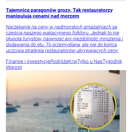
Tajemnica paragonów grozy. Tak restauratorzy
manipulują cenami nad morzem
Narzekanie na ceny w nadmorskich smażalniach są
częścią naszego wakacyjnego folkloru. Jednak to nie
głupota turystów, naiwność ani niezdolność mnożenia i
dodawania do stu. To przemyślana, ale nie do końca
uczciwa strategia restauratorów ukrywających ceny.
Finanse i inwestycje
Podróże
Kraj
Tylko u Nas
Tygodnik
Wprost