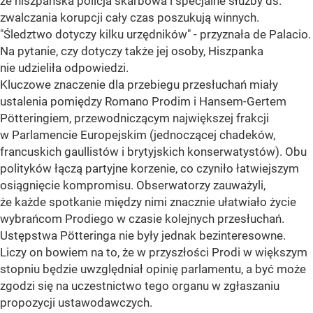
że hiszpańska policja skarbowa i specjalne służby ds.
zwalczania korupcji cały czas poszukują winnych.
"Śledztwo dotyczy kilku urzędników" - przyznała de Palacio.
Na pytanie, czy dotyczy także jej osoby, Hiszpanka
nie udzieliła odpowiedzi.
Kluczowe znaczenie dla przebiegu przesłuchań miały
ustalenia pomiędzy Romano Prodim i Hansem-Gertem
Pötteringiem, przewodniczącym największej frakcji
w Parlamencie Europejskim (jednoczącej chadeków,
francuskich gaullistów i brytyjskich konserwatystów). Obu
polityków łączą partyjne korzenie, co czyniło łatwiejszym
osiągnięcie kompromisu. Obserwatorzy zauważyli,
że każde spotkanie między nimi znacznie ułatwiało życie
wybrańcom Prodiego w czasie kolejnych przesłuchań.
Ustępstwa Pötteringa nie były jednak bezinteresowne.
Liczy on bowiem na to, że w przyszłości Prodi w większym
stopniu będzie uwzględniał opinię parlamentu, a być może
zgodzi się na uczestnictwo tego organu w zgłaszaniu
propozycji ustawodawczych.