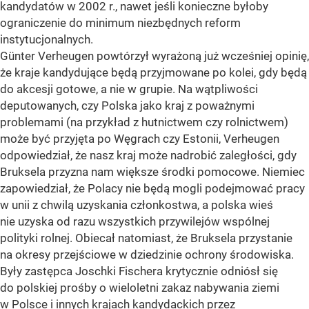
kandydatów w 2002 r., nawet jeśli konieczne byłoby
ograniczenie do minimum niezbędnych reform
instytucjonalnych.
Günter Verheugen powtórzył wyrażoną już wcześniej opinię,
że kraje kandydujące będą przyjmowane po kolei, gdy będą
do akcesji gotowe, a nie w grupie. Na wątpliwości
deputowanych, czy Polska jako kraj z poważnymi
problemami (na przykład z hutnictwem czy rolnictwem)
może być przyjęta po Węgrach czy Estonii, Verheugen
odpowiedział, że nasz kraj może nadrobić zaległości, gdy
Bruksela przyzna nam większe środki pomocowe. Niemiec
zapowiedział, że Polacy nie będą mogli podejmować pracy
w unii z chwilą uzyskania członkostwa, a polska wieś
nie uzyska od razu wszystkich przywilejów wspólnej
polityki rolnej. Obiecał natomiast, że Bruksela przystanie
na okresy przejściowe w dziedzinie ochrony środowiska.
Były zastępca Joschki Fischera krytycznie odniósł się
do polskiej prośby o wieloletni zakaz nabywania ziemi
w Polsce i innych krajach kandydackich przez