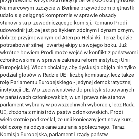
przyjmowania wszystkich decyzji UE większością głosów.
Na marcowym szczycie w Berlinie przywódcom piętnastki
udało się osiągnąć kompromis w sprawie obsady
stanowiska przewodniczącego komisji. Romano Prodi
udowodnił już, że jest politykiem zdolnym i dynamicznym,
dobrze przyjmowanym od Aten po Helsinki. Teraz będzie
potrzebował silnej i zwartej ekipy u swojego boku. Już
wkrótce bowiem Prodi może wejść w konflikt z państwami
członkowskimi w sprawie zakresu reform instytucji Unii
Europejskiej. Włoch chciałby, aby dyskusja objęła nie tylko
podział głosów w Radzie UE i liczbę komisarzy, lecz także
rolę Parlamentu Europejskiego - jedynej demokratycznej
instytucji UE. W przeciwieństwie do praktyk stosowanych
w państwach członkowskich, w unii prawa nie stanowi
parlament wybrany w powszechnych wyborach, lecz Rada
UE, złożona z ministrów pastw członkowskich. Prodi
wielokrotnie podkreślał, że unii konieczny jest nowy kurs,
obliczony na odzyskanie zaufania społecznego. Teraz
Komisja Europejska, parlament i rządy państw