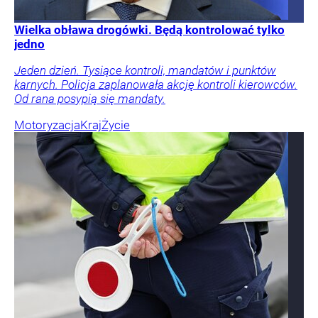
Wielka obława drogówki. Będą kontrolować tylko
jedno
Jeden dzień. Tysiące kontroli, mandatów i punktów
karnych. Policja zaplanowała akcję kontroli kierowców.
Od rana posypią się mandaty.
Motoryzacja
Kraj
Życie