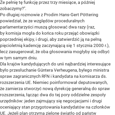
Że pełnię tę funkcję przez trzy miesiące, a później
zobaczymy?".
Po długiej rozmowie z Prodim Hans-Gert Pöttering
powiedział, że ze względów proceduralnych
parlamentarzyści muszą głosować dwa razy (raz,
by komisja mogła do końca roku przejąć obowiązki
poprzedniej ekipy, i drugi, aby zatwierdzić ją na pełną
pięcioletnią kadencję zaczynającą się 1 stycznia 2000 r.),
lecz zasugerował, że oba głosowania mogłyby się odbyć
w tym samym dniu.
Dla krajów kandydujących do unii najbardziej interesujące
było przesłuchanie Güntera Verheugena, byłego ministra
spraw zagranicznych RFN i kandydata na komisarza ds.
rozszerzenia UE. Niemiec poinformował deputowanych,
że zamierza stworzyć nową dyrekcję generalną do spraw
rozszerzenia, łącząc dwa do tej pory oddzielne zespoły
urzędników: jeden zajmujący się negocjacjami i drugi
oceniający stan przygotowania kandydatów na członków
UE. Jeżeli plan otrzyma zielone światło od państw