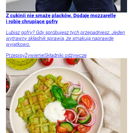
Z cukinii nie smażę placków. Dodaję mozzarellę
i robię chrupiące gofry
Lubisz gofry? Gdy spróbujesz tych przepadniesz. Jeden
wytrawny składnik sprawia, że smakują naprawdę
wyjątkowo.
Przepisy
Żywienie
Składniki odżywcze