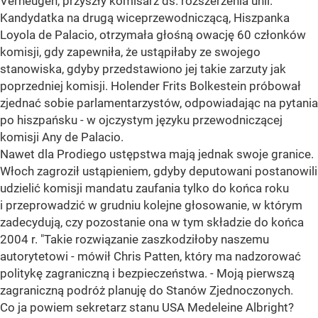
Verheugen, przyszły komisarz ds. rozszerzenia unii.
Kandydatka na drugą wiceprzewodniczącą, Hiszpanka
Loyola de Palacio, otrzymała głośną owację 60 członków
komisji, gdy zapewniła, że ustąpiłaby ze swojego
stanowiska, gdyby przedstawiono jej takie zarzuty jak
poprzedniej komisji. Holender Frits Bolkestein próbował
zjednać sobie parlamentarzystów, odpowiadając na pytania
po hiszpańsku - w ojczystym języku przewodniczącej
komisji Any de Palacio.
Nawet dla Prodiego ustępstwa mają jednak swoje granice.
Włoch zagroził ustąpieniem, gdyby deputowani postanowili
udzielić komisji mandatu zaufania tylko do końca roku
i przeprowadzić w grudniu kolejne głosowanie, w którym
zadecydują, czy pozostanie ona w tym składzie do końca
2004 r. "Takie rozwiązanie zaszkodziłoby naszemu
autorytetowi - mówił Chris Patten, który ma nadzorować
politykę zagraniczną i bezpieczeństwa. - Moją pierwszą
zagraniczną podróż planuję do Stanów Zjednoczonych.
Co ja powiem sekretarz stanu USA Medeleine Albright?