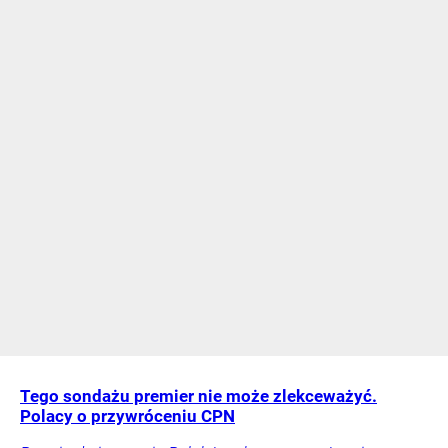
Tego sondażu premier nie może zlekceważyć.
Polacy o przywróceniu CPN