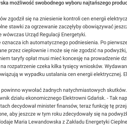
zyska możliwość swobodnego wyboru najtańszego produc
 zgodził się na zniesienie kontroli cen energii elektrycz
wolne stawki za ogrzewanie zaczęłyby obowiązywać jeszcze
 wówczas Urząd Regulacji Energetyki.
ie oznacza ich automatycznego podniesienia. Po pierwsz
 przez ciepłownie i może się nie zgodzić na podwyżki, j
iem taryfy opłat musi mieć koncesję na prowadzenie dzi
o na rozpatrzenie czeka kilka tysięcy wniosków. Wydawa
iązują w wypadku ustalania cen energii elektrycznej. E
 nie powinno wywołać żadnych natychmiastowych skutków
rownik działu ekonomicznego Elektrowni Gdańsk. - Tak n
h decydował minister finansów, teraz funkcję tę przejął
bne, aby jeszcze w tym roku zdecydowały się na podwyż
dodaje Maria Lewandowska z Zakładu Energetyki Cieplne