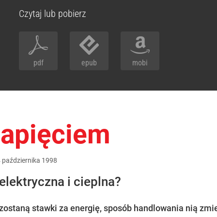
Czytaj lub pobierz
pdf
epub
mobi
napięciem
4
października
1998
elektryczna i cieplna?
zostaną stawki za energię, sposób handlowania nią zmien