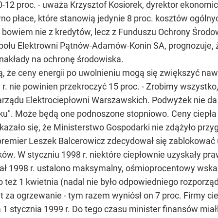
10-12 proc. - uważa Krzysztof Kosiorek, dyrektor ekonom
no płace, które stanowią jedynie 8 proc. kosztów ogólnyc
 bowiem nie z kredytów, lecz z Funduszu Ochrony Środow
społu Elektrowni Pątnów-Adamów-Konin SA, prognozuje,
 nakłady na ochronę środowiska.
ą, że ceny energii po uwolnieniu mogą się zwiększyć na
 r. nie powinien przekroczyć 15 proc. - Zrobimy wszystko
rządu Elektrociepłowni Warszawskich. Podwyżek nie da 
ku". Może będą one podnoszone stopniowo. Ceny ciepła
 okazało się, że Ministerstwo Gospodarki nie zdążyło 
epremier Leszek Balcerowicz zdecydował się zablokować 
ów. W styczniu 1998 r. niektóre ciepłownie uzyskały pra
tał 1998 r. ustalono maksymalny, ośmioprocentowy wska
o też 1 kwietnia (nadal nie było odpowiedniego rozporząd
 za ogrzewanie - tym razem wyniósł on 7 proc. Firmy cie
a 1 stycznia 1999 r. Do tego czasu minister finansów m