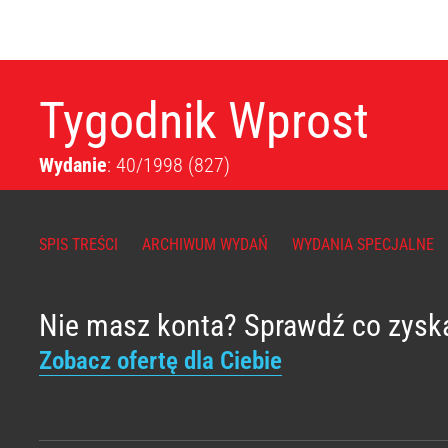
Tygodnik Wprost
Wydanie
: 40/1998
(827)
SPIS TREŚCI
ARCHIWUM WYDAŃ
WYDANIA SPECJALNE
Nie masz konta? Sprawdź co zysk
Zobacz ofertę dla Ciebie