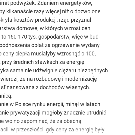
 limit podwyżek. Zdaniem energetyków,
y kilkanaście razy więcej niż o dozwolone
ryła kosztów produkcji, rząd przyznał
darstwa domowe, w których wzrost cen
 to 160-170 tys. gospodarstw, więc w bud-
z podnoszenia opłat za ogrzewanie wydany
 ceny ciepła musiałyby wzrosnąć o 100,
t przy średnich stawkach za energię
etyka sama nie udźwignie ciężaru niezbędnych
 twierdzi, że na rozbudowę i modernizację
yć sfinansowana z dochodów własnych.
anicą.
nie w Polsce rynku energii, minął w latach
anie prywatyzacji mogłoby znacznie utrudnić
ie wolno zapominać, że za obecną
ili w przeszłości, gdy ceny za energię były