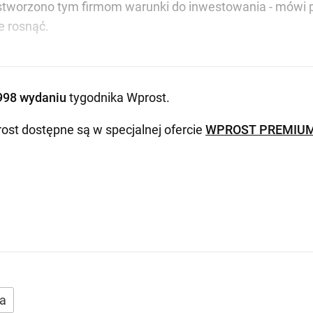
stworzono tym firmom warunki do inwestowania - mówi pr
e rosnąć.
998 wydaniu
tygodnika Wprost
.
ost dostępne są w specjalnej ofercie
WPROST PREMIU
a