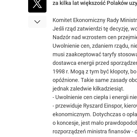
za kilka lat większość Polaków u
Komitet Ekonomiczny Rady Ministrów
Jeśli rząd zatwierdzi tę decyzję, 
Nadzór nad wzrostem cen przejmie
Uwolnienie cen, zdaniem rządu, n
musi zaakceptować taryfy stosowane
dostawca energii przed sporządzen
1998 r. Mogą z tym być kłopoty, b
opóźnione. Takie same zasady obow
jednak zaledwie kilkadziesiąt.
- Uwolnienie cen ciepła i energii
- przewiduje Ryszard Einspor, kie
ekonomicznym. Dotychczas o opłatac
o koncesje, jest mało prawdopodo
rozporządzeń ministra finansów - 