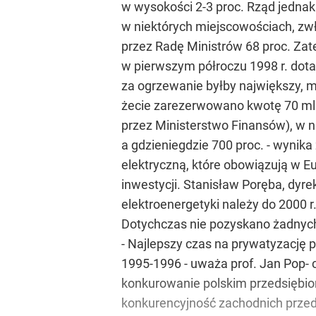
w wysokości 2-3 proc. Rząd jedna
w niektórych miejscowościach, zwł
przez Radę Ministrów 68 proc. Zat
w pierwszym półroczu 1998 r. dot
za ogrzewanie byłby największy, m
żecie zarezerwowano kwotę 70 mln 
przez Ministerstwo Finansów), w 
a gdzieniegdzie 700 proc. - wynik
elektryczną, które obowiązują w E
inwestycji. Stanisław Poręba, dyre
elektroenergetyki należy do 2000
Dotychczas nie pozyskano żadnych 
- Najlepszy czas na prywatyzację p
1995-1996 - uważa prof. Jan Pop- 
konkurowanie polskim przedsiębio
konkurencyjność zachodnich przedsi