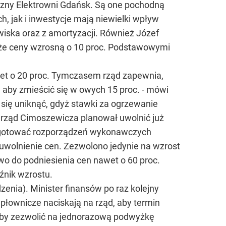
iczny Elektrowni Gdańsk. Są one pochodną
h, jak i inwestycje mają niewielki wpływ
iska oraz z amortyzacji. Również Józef
 że ceny wzrosną o 10 proc. Podstawowymi
wet o 20 proc. Tymczasem rząd zapewnia,
, aby zmieścić się w owych 15 proc. - mówi
się uniknąć, gdyż stawki za ogrzewanie
 rząd Cimoszewicza planował uwolnić już
przygotować rozporządzeń wykonawczych
uwolnienie cen. Zezwolono jedynie na wzrost
wo do podniesienia cen nawet o 60 proc.
źnik wzrostu.
zenia). Minister finansów po raz kolejny
płownicze naciskają na rząd, aby termin
iałby zezwolić na jednorazową podwyżkę