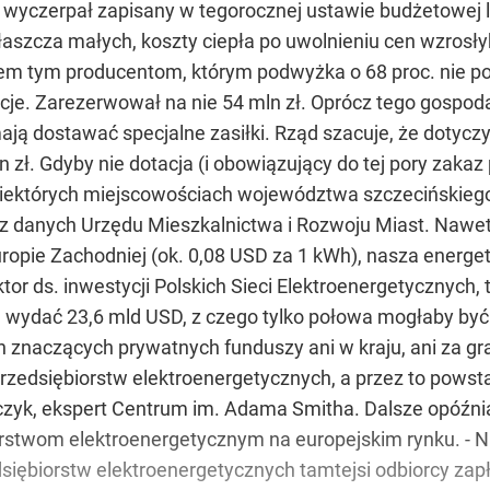
k wyczerpał zapisany w tegorocznej ustawie budżetowej
aszcza małych, koszty ciepła po uwolnieniu cen wzrosłyb
em tym producentom, którym podwyżka o 68 proc. nie pok
acje. Zarezerwował na nie 54 mln zł. Oprócz tego gospo
ają dostawać specjalne zasiłki. Rząd szacuje, że dotyczy
zł. Gdyby nie dotacja (i obowiązujący do tej pory zaka
niektórych miejscowościach województwa szczecińskiego
a z danych Urzędu Mieszkalnictwa i Rozwoju Miast. Nawe
uropie Zachodniej (ok. 0,08 USD za 1 kWh), nasza energ
ktor ds. inwestycji Polskich Sieci Elektroenergetycznych,
 r. wydać 23,6 mld USD, z czego tylko połowa mogłaby b
znaczących prywatnych funduszy ani w kraju, ani za gr
rzedsiębiorstw elektroenergetycznych, a przez to powsta
czyk, ekspert Centrum im. Adama Smitha. Dalsze opóźni
rstwom elektroenergetycznym na europejskim rynku. - N
ębiorstw elektroenergetycznych tamtejsi odbiorcy zapłac