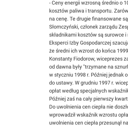
- Ceny energii wzrosną średnio o 
kosztów paliwa i transportu. Zarów
na cenę. Te drugie finansowane są
Słomczyński, członek zarządu Ze
składnikami kosztów są surowce i
Eksperci Izby Gospodarczej szacuj
że średni ich wzrost do końca 1999
Konstanty Fiodorow, wiceprezes za
od dawna były "trzymane na sznur
w styczniu 1998 r. Później jednak
do ustawy. W grudniu 1997 r. wic
opłat według specjalnych wskaźnik
Później zaś na cały pierwszy kwar
Do uwolnienia cen ciepła nie doszł
wprowadził wskaźnik wzrostu opłat
uwolnienia cen ciepła przesunął n