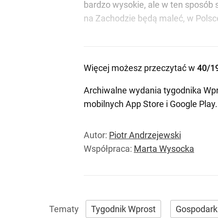
bardzo wysokie, ale w ten sposób 
na Zachodzie będą maleć, w Polsc
Więcej możesz przeczytać w
40/1
Archiwalne wydania tygodnika Wpr
mobilnych
App Store
i
Google Play
.
Autor:
Piotr Andrzejewski
Współpraca:
Marta Wysocka
Tygodnik Wprost
Gospodark