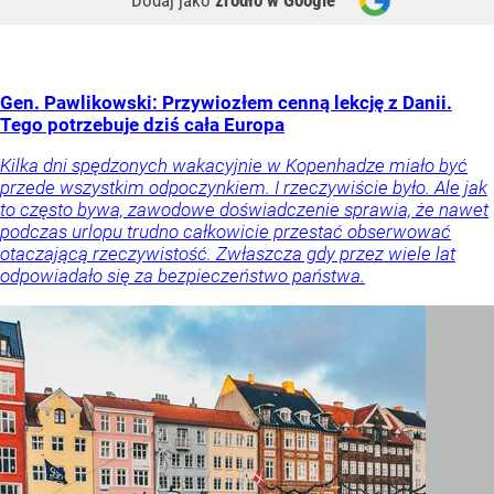
Dodaj jako
źródło w Google
Gen. Pawlikowski: Przywiozłem cenną lekcję z Danii.
Tego potrzebuje dziś cała Europa
Kilka dni spędzonych wakacyjnie w Kopenhadze miało być
przede wszystkim odpoczynkiem. I rzeczywiście było. Ale jak
to często bywa, zawodowe doświadczenie sprawia, że nawet
podczas urlopu trudno całkowicie przestać obserwować
otaczającą rzeczywistość. Zwłaszcza gdy przez wiele lat
odpowiadało się za bezpieczeństwo państwa.