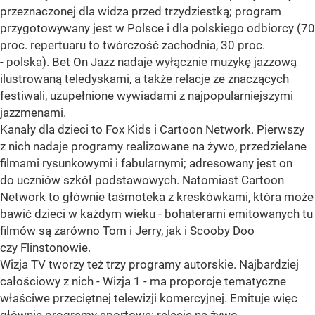
przeznaczonej dla widza przed trzydziestką; program
przygotowywany jest w Polsce i dla polskiego odbiorcy (70
proc. repertuaru to twórczość zachodnia, 30 proc.
- polska). Bet On Jazz nadaje wyłącznie muzykę jazzową
ilustrowaną teledyskami, a także relacje ze znaczących
festiwali, uzupełnione wywiadami z najpopularniejszymi
jazzmenami.
Kanały dla dzieci to Fox Kids i Cartoon Network. Pierwszy
z nich nadaje programy realizowane na żywo, przedzielane
filmami rysunkowymi i fabularnymi; adresowany jest on
do uczniów szkół podstawowych. Natomiast Cartoon
Network to głównie taśmoteka z kreskówkami, która może
bawić dzieci w każdym wieku - bohaterami emitowanych tu
filmów są zarówno Tom i Jerry, jak i Scooby Doo
czy Flinstonowie.
Wizja TV tworzy też trzy programy autorskie. Najbardziej
całościowy z nich - Wizja 1 - ma proporcje tematyczne
właściwe przeciętnej telewizji komercyjnej. Emituje więc