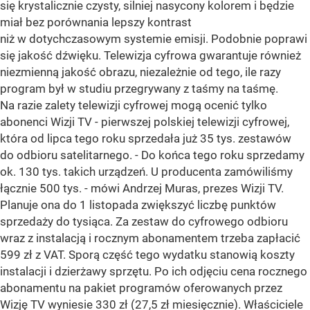
się krystalicznie czysty, silniej nasycony kolorem i będzie
miał bez porównania lepszy kontrast
niż w dotychczasowym systemie emisji. Podobnie poprawi
się jakość dźwięku. Telewizja cyfrowa gwarantuje również
niezmienną jakość obrazu, niezależnie od tego, ile razy
program był w studiu przegrywany z taśmy na taśmę.
Na razie zalety telewizji cyfrowej mogą ocenić tylko
abonenci Wizji TV - pierwszej polskiej telewizji cyfrowej,
która od lipca tego roku sprzedała już 35 tys. zestawów
do odbioru satelitarnego. - Do końca tego roku sprzedamy
ok. 130 tys. takich urządzeń. U producenta zamówiliśmy
łącznie 500 tys. - mówi Andrzej Muras, prezes Wizji TV.
Planuje ona do 1 listopada zwiększyć liczbę punktów
sprzedaży do tysiąca. Za zestaw do cyfrowego odbioru
wraz z instalacją i rocznym abonamentem trzeba zapłacić
599 zł z VAT. Sporą część tego wydatku stanowią koszty
instalacji i dzierżawy sprzętu. Po ich odjęciu cena rocznego
abonamentu na pakiet programów oferowanych przez
Wizję TV wyniesie 330 zł (27,5 zł miesięcznie). Właściciele