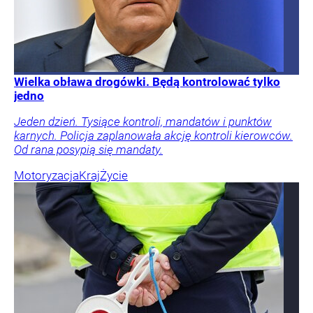
Wielka obława drogówki. Będą kontrolować tylko
jedno
Jeden dzień. Tysiące kontroli, mandatów i punktów
karnych. Policja zaplanowała akcję kontroli kierowców.
Od rana posypią się mandaty.
Motoryzacja
Kraj
Życie