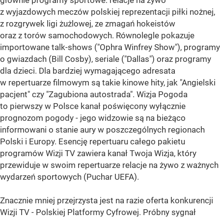
głównie programy sportowe: relacje na żywo
z wyjazdowych meczów polskiej reprezentacji piłki nożnej,
z rozgrywek ligi żużlowej, ze zmagań hokeistów
oraz z torów samochodowych. Równolegle pokazuje
importowane talk-shows ("Ophra Winfrey Show"), programy
o gwiazdach (Bill Cosby), seriale ("Dallas") oraz programy
dla dzieci. Dla bardziej wymagającego adresata
w repertuarze filmowym są takie kinowe hity, jak "Angielski
pacjent" czy "Zagubiona autostrada". Wizja Pogoda
to pierwszy w Polsce kanał poświęcony wyłącznie
prognozom pogody - jego widzowie są na bieżąco
informowani o stanie aury w poszczególnych regionach
Polski i Europy. Esencję repertuaru całego pakietu
programów Wizji TV zawiera kanał Twoja Wizja, który
przewiduje w swoim repertuarze relacje na żywo z ważnych
wydarzeń sportowych (Puchar UEFA).
Znacznie mniej przejrzysta jest na razie oferta konkurencji
Wizji TV - Polskiej Platformy Cyfrowej. Próbny sygnał