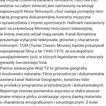
się można czterema kanałami filmowymi. HBO (44 mln
widzów na całym świecie) jest nastawiony na emisję
najnowszych hitów filmowych, choć nadaje pomiędzy nimi
także programy dokumentalne, koncerty muzyczne
i sprawozdania z imprez sportowych. Hallmark nastawiony
jest na prezentację filmowej twórczości telewizyjnej,
w której znaczny udział mają seriale. Kanał Romantica
prezentuje wyłącznie telenowele, głównie o charakterze
miłosnym. TCM (Turner Classic Movies) będzie pokazywał
najważniejsze filmy z lat 1940-1970, ze szczególnym
uwzględnieniem tych, w których legendarne role stworzyły
gwiazdy ówczesnego kina.
Pasmo edukacyjne Wizji TV to głównie geografia
i środowisko naturalne. Filmy przyrodnicze i dokumentalne
zawiera kanał National Geographic, światowy lider
w produkcji programów przyrodniczych i dokumentalnych.
Rejestruje również pionierskie wyprawy w słabo jeszcze
znane miejsca globu, przekazując sporą dawkę materiału
o charakterze etnograficznym i socjologicznym. Z kolei