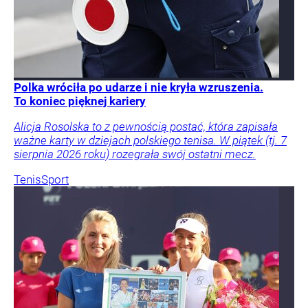
Polka wróciła po udarze i nie kryła wzruszenia.
To koniec pięknej kariery
Alicja Rosolska to z pewnością postać, która zapisała
ważne karty w dziejach polskiego tenisa. W piątek (tj. 7
sierpnia 2026 roku) rozegrała swój ostatni mecz.
Tenis
Sport