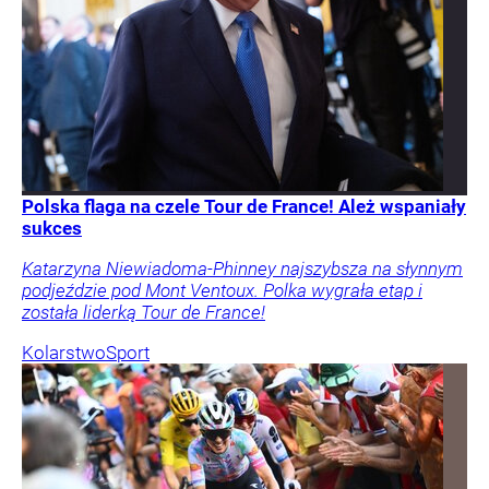
Polska flaga na czele Tour de France! Ależ wspaniały
sukces
Katarzyna Niewiadoma-Phinney najszybsza na słynnym
podjeździe pod Mont Ventoux. Polka wygrała etap i
została liderką Tour de France!
Kolarstwo
Sport