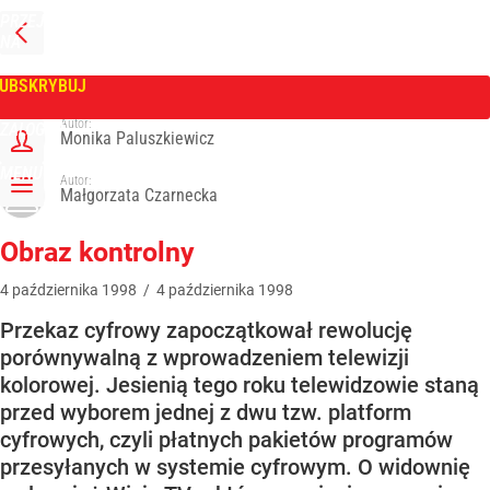
PRZEJDŹ
NA
WPROST
STRONĘ
GŁÓWNĄ
UBSKRYBUJ
Tygodnik Wprost
Autor:
ZALOGUJ
Monika Paluszkiewicz
MENU
Autor:
Małgorzata Czarnecka
Obraz kontrolny
4
października
1998
/
4
października
1998
Przekaz cyfrowy zapoczątkował rewolucję
porównywalną z wprowadzeniem telewizji
kolorowej. Jesienią tego roku telewidzowie staną
przed wyborem jednej z dwu tzw. platform
cyfrowych, czyli płatnych pakietów programów
przesyłanych w systemie cyfrowym. O widownię