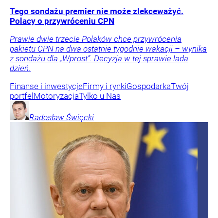
Tego sondażu premier nie może zlekceważyć.
Polacy o przywróceniu CPN
Prawie dwie trzecie Polaków chce przywrócenia
pakietu CPN na dwa ostatnie tygodnie wakacji – wynika
z sondażu dla „Wprost”. Decyzja w tej sprawie lada
dzień.
Finanse i inwestycje
Firmy i rynki
Gospodarka
Twój
portfel
Motoryzacja
Tylko u Nas
Radosław
Święcki