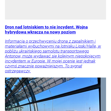
Dron nad lotniskiem to nie incydent. Wojna
hybrydowa wkracza na nowy poziom
Informacja o przechwyceniu drona z zapalnikiem i
materiałami wybuchowymi na lotnisku Lipsk/Halle, w
pobliżu ukraińskiego samolotu transportowego
Antonow, może wydawać się kolejnym niepokojącym
incydentem w Europie. W mojej ocenie jest jednak
czymś znacznie poważniejszym. To sygnał
ostrzegawczy.