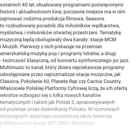
ostatnich 40 lat, obudowany programami poświęconymi
historii i aktualnościom kina; poczesne miejsce ma w nim
zajmować rodzima produkcja filmowa. Seasons
to rozbudowany poradnik dla miłośników wędkarstwa,
myślistwa, i miłośników otwartej przestrzeni. Tematykę
muzyczną będą obsługiwały dwa kanały: stacje MCM
i Muzzik. Pierwszy z nich pokazuje na przemian
amerykańską muzykę pop i programy lokalne, a drugi
- twórczość klasyczną, od koncertu symfonicznego po jazz.
Multimusic to kanał, który zbiera najciekawsze programy
udostępniane przez najrozmaitsze stacje muzyczne, jak
Classica, Pokolenie 60, Planete Rap czy Cactus Country.
Właściciele Polskiej Platformy Cyfrowej liczą, że ich oferta
wkrótce wzbogaci się o kilka nowych kanałów
tematycznych i takich jak Polsat 2, opracowywanych
od podstaw przez dziennikarzy Polsatu. W rozmowach
dotyczących repertuaru uczestniczą także telewizja
publiczna oraz stacje SAT 2000 i Eurosport.