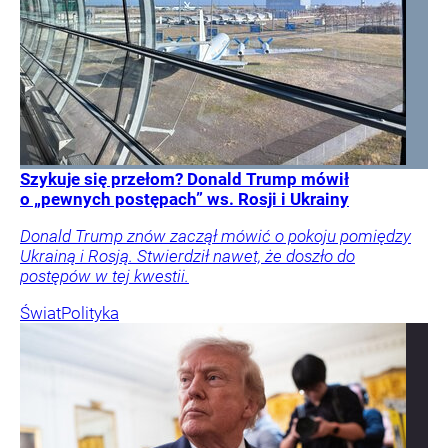
Szykuje się przełom? Donald Trump mówił
o „pewnych postępach” ws. Rosji i Ukrainy
Donald Trump znów zaczął mówić o pokoju pomiędzy
Ukrainą i Rosją. Stwierdził nawet, że doszło do
postępów w tej kwestii.
Świat
Polityka