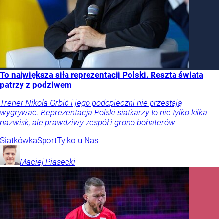
To największa siła reprezentacji Polski. Reszta świata
patrzy z podziwem
Trener Nikola Grbić i jego podopieczni nie przestają
wygrywać. Reprezentacja Polski siatkarzy to nie tylko kilka
nazwisk, ale prawdziwy zespół i grono bohaterów.
Siatkówka
Sport
Tylko u Nas
Maciej
Piasecki