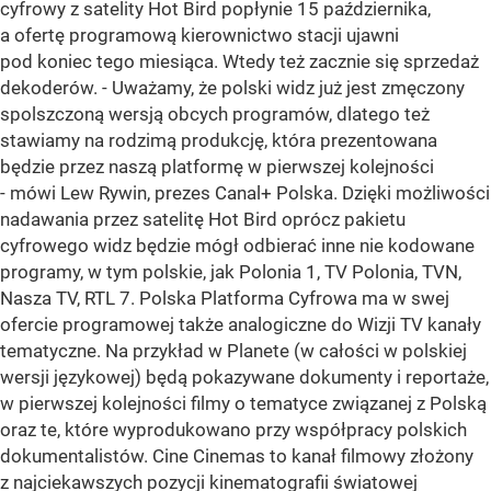
cyfrowy z satelity Hot Bird popłynie 15 października,
a ofertę programową kierownictwo stacji ujawni
pod koniec tego miesiąca. Wtedy też zacznie się sprzedaż
dekoderów. - Uważamy, że polski widz już jest zmęczony
spolszczoną wersją obcych programów, dlatego też
stawiamy na rodzimą produkcję, która prezentowana
będzie przez naszą platformę w pierwszej kolejności
- mówi Lew Rywin, prezes Canal+ Polska. Dzięki możliwości
nadawania przez satelitę Hot Bird oprócz pakietu
cyfrowego widz będzie mógł odbierać inne nie kodowane
programy, w tym polskie, jak Polonia 1, TV Polonia, TVN,
Nasza TV, RTL 7. Polska Platforma Cyfrowa ma w swej
ofercie programowej także analogiczne do Wizji TV kanały
tematyczne. Na przykład w Planete (w całości w polskiej
wersji językowej) będą pokazywane dokumenty i reportaże,
w pierwszej kolejności filmy o tematyce związanej z Polską
oraz te, które wyprodukowano przy współpracy polskich
dokumentalistów. Cine Cinemas to kanał filmowy złożony
z najciekawszych pozycji kinematografii światowej