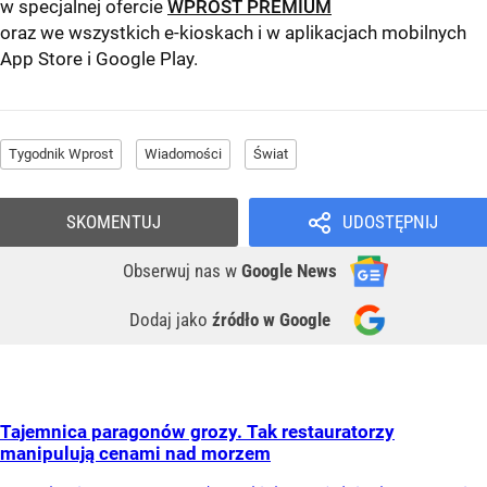
w specjalnej ofercie
WPROST PREMIUM
oraz we wszystkich e-kioskach i w aplikacjach mobilnych
App Store
i
Google Play
.
Tygodnik Wprost
Wiadomości
Świat
SKOMENTUJ
UDOSTĘPNIJ
Obserwuj nas
w
Google News
Dodaj jako
źródło w Google
Tajemnica paragonów grozy. Tak restauratorzy
manipulują cenami nad morzem