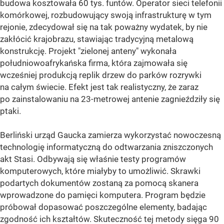
budowa kosztowała 60 tys. funtów. Operator sieci telefonii
komórkowej, rozbudowujący swoją infrastrukturę w tym
rejonie, zdecydował się na tak poważny wydatek, by nie
zakłócić krajobrazu, stawiając tradycyjną metalową
konstrukcję. Projekt "zielonej anteny" wykonała
południowoafrykańska firma, która zajmowała się
wcześniej produkcją replik drzew do parków rozrywki
na całym świecie. Efekt jest tak realistyczny, że zaraz
po zainstalowaniu na 23-metrowej antenie zagnieździły się
ptaki.
Berliński urząd Gaucka zamierza wykorzystać nowoczesną
technologię informatyczną do odtwarzania zniszczonych
akt Stasi. Odbywają się właśnie testy programów
komputerowych, które miałyby to umożliwić. Skrawki
podartych dokumentów zostaną za pomocą skanera
wprowadzone do pamięci komputera. Program będzie
próbował dopasować poszczególne elementy, badając
zgodność ich kształtów. Skuteczność tej metody sięga 90