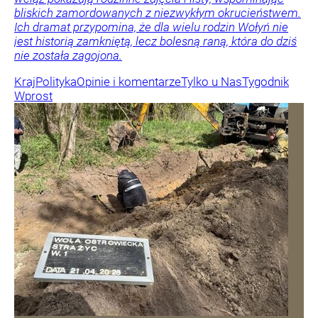
bliskich zamordowanych z niezwykłym okrucieństwem.
Ich dramat przypomina, że dla wielu rodzin Wołyń nie
jest historią zamkniętą, lecz bolesną raną, która do dziś
nie została zagojona.
Kraj
Polityka
Opinie i komentarze
Tylko u Nas
Tygodnik
Wprost