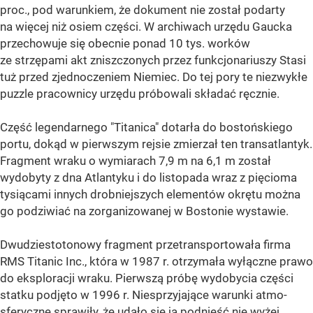
proc., pod warunkiem, że dokument nie został podarty
na więcej niż osiem części. W archiwach urzędu Gaucka
przechowuje się obecnie ponad 10 tys. worków
ze strzępami akt zniszczonych przez funkcjonariuszy Stasi
tuż przed zjednoczeniem Niemiec. Do tej pory te niezwykłe
puzzle pracownicy urzędu próbowali składać ręcznie.
Część legendarnego "Titanica" dotarła do bostońskiego
portu, dokąd w pierwszym rejsie zmierzał ten transatlantyk.
Fragment wraku o wymiarach 7,9 m na 6,1 m został
wydobyty z dna Atlantyku i do listopada wraz z pięcioma
tysiącami innych drobniejszych elementów okrętu można
go podziwiać na zorganizowanej w Bostonie wystawie.
Dwudziestotonowy fragment przetransportowała firma
RMS Titanic Inc., która w 1987 r. otrzymała wyłączne prawo
do eksploracji wraku. Pierwszą próbę wydobycia części
statku podjęto w 1996 r. Niesprzyjające warunki atmo-
sferyczne sprawiły, że udało się ją podnieść nie wyżej