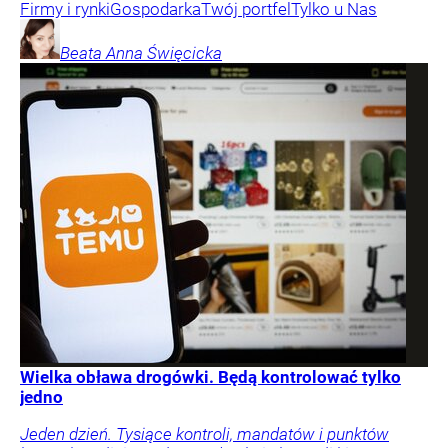
Firmy i rynki
Gospodarka
Twój portfel
Tylko u Nas
Beata Anna
Święcicka
Wielka obława drogówki. Będą kontrolować tylko
jedno
Jeden dzień. Tysiące kontroli, mandatów i punktów