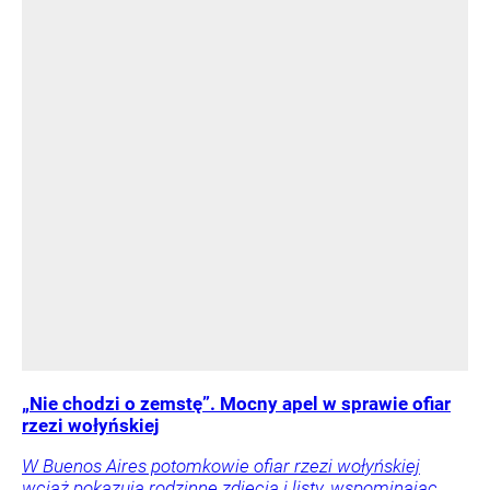
„Nie chodzi o zemstę”. Mocny apel w sprawie ofiar
rzezi wołyńskiej
W Buenos Aires potomkowie ofiar rzezi wołyńskiej
wciąż pokazują rodzinne zdjęcia i listy, wspominając