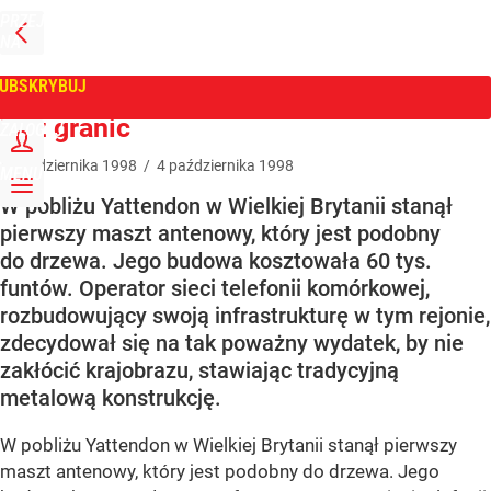
PRZEJDŹ
NA
WPROST
STRONĘ
GŁÓWNĄ
UBSKRYBUJ
Tygodnik Wprost
Bez granic
ZALOGUJ
4
października
1998
/
4
października
1998
MENU
W pobliżu Yattendon w Wielkiej Brytanii stanął
pierwszy maszt antenowy, który jest podobny
do drzewa. Jego budowa kosztowała 60 tys.
funtów. Operator sieci telefonii komórkowej,
rozbudowujący swoją infrastrukturę w tym rejonie,
zdecydował się na tak poważny wydatek, by nie
zakłócić krajobrazu, stawiając tradycyjną
metalową konstrukcję.
W pobliżu Yattendon w Wielkiej Brytanii stanął pierwszy
maszt antenowy, który jest podobny do drzewa. Jego