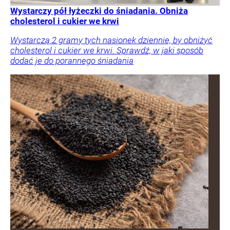
Wystarczy pół łyżeczki do śniadania. Obniża
cholesterol i cukier we krwi
Wystarczą 2 gramy tych nasionek dziennie, by obniżyć
cholesterol i cukier we krwi. Sprawdź, w jaki sposób
dodać je do porannego śniadania