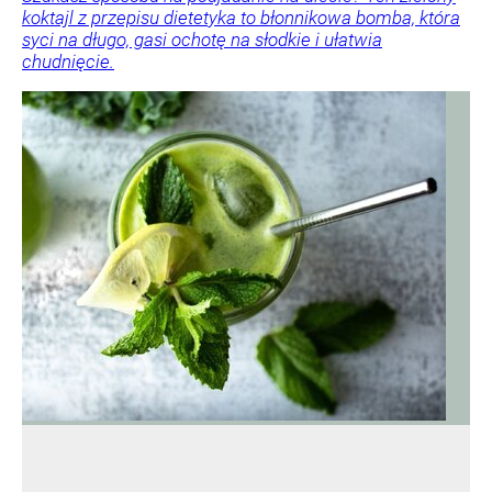
koktajl z przepisu dietetyka to błonnikowa bomba, która
syci na długo, gasi ochotę na słodkie i ułatwia
chudnięcie.