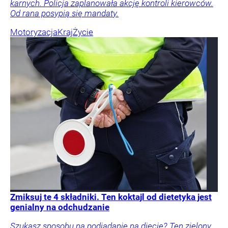
karnych. Policja zaplanowała akcję kontroli kierowców.
Od rana posypią się mandaty.
Motoryzacja
Kraj
Życie
Zmiksuj te 4 składniki. Ten koktajl od dietetyka jest
genialny na odchudzanie
Szukasz sposobu na podjadanie na diecie? Ten zielony