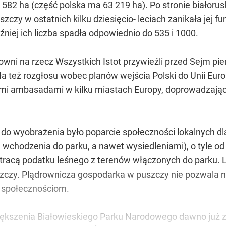
50 582 ha (część polska ma 63 219 ha). Po stronie białor
czy w ostatnich kilku dziesięcio- leciach zanikała jej f
źniej ich liczba spadła odpowiednio do 535 i 1000.
cowni na rzecz Wszystkich Istot przywieźli przed Sejm pi
 też rozgłosu wobec planów wejścia Polski do Unii Europ
kimi ambasadami w kilku miastach Europy, doprowadzając
ie do wyobrażenia było poparcie społeczności lokalnych 
chodzenia do parku, a nawet wysiedleniami), o tyle od
e tracą podatku leśnego z terenów włączonych do parku. L
czy. Plądrownicza gospodarka w puszczy nie pozwala na 
 społecznościom.
szenia Białowieskiego Parku Narodowego dawno już zo