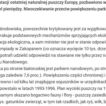
oatacji ostatniej naturalnej puszczy Europy, pozbawion
el pieniędzy. Nieoczekiwanie przeciw powiększeniu park
 środowiska, powszechnie krytykowany jest za wyjątkową
j, brakuje podstawowych mechanizmów sprzyjających ek
cja ekologiczna, a sam minister nie jest w stanie odpowi
limpiady w Zakopanem (co oznacza wycięcie 10 tys. drzew
otrafi udzielić odpowiedzi na stawiane nie tylko przez na
ku Narodowego.
 po stronie białoruskiej jest parkiem narodowym, po stron
ega zaledwie 7,6 proc.). Powiększeniu części chronionej
rewno i od kilku lat znajdujące sojuszników w urzędnikac
 powstało w latach 1993-1996. Plan wycinki puszczy na 1
amym skazano bogactwo fauny i flory - puszczę zasiedla
s. gatunków zwierząt, w tym tak rzadkich, jak ryś, wilk, 