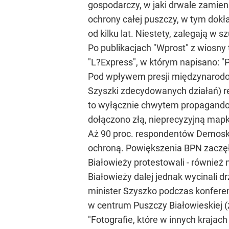
gospodarczy, w jaki drwale zamien
ochrony całej puszczy, w tym dok
od kilku lat. Niestety, zalegają w 
Po publikacjach "Wprost" z wiosny
"L?Express", w którym napisano: "
Pod wpływem presji międzynarodowe
Szyszki zdecydowanych działań) re
to wyłącznie chwytem propagandow
dołączono złą, nieprecyzyjną mapkę
Aż 90 proc. respondentów Demosk
ochroną. Powiększenia BPN zaczęł
Białowieży protestowali - również 
Białowieży dalej jednak wycinali d
minister Szyszko podczas konfere
w centrum Puszczy Białowieskiej (
"Fotografie, które w innych kraja