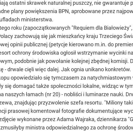
iają ostatni skrawek naturalnej puszczy, nie gwarantuje
ładne plany powiększenia BPN, aprobowane przez najpow
szufladach ministerstwa.
 tego roku (zapoczątkowanych "Requiem dla Białowieży",
Polacy zachowują się jak mieszkańcy kraju Trzeciego Świ
j opinii publicznej (petycje kierowano m.in. do premier
sort ochrony środowiska ogłosił wstrzymanie wycinki na
ym, podobnie jak powołanie kolejnej zbędnej komisji. 
 - drwale cięli więc dalej. Jak ognia unikano konkretów.
opu opowiedziało się tymczasem za natychmiastowym ws
y się domagać także społeczności lokalne, widząc w tym
na naszych łamach (nr 20) - nobliści i luminarze nauki. D
rzewa, znajdując przyzwolenie szefa resortu. "Miliony tak
ncji prasowej komentował fotografie dokumentujące wy
zdjęcie wykonane przez Adama Wajraka, dziennikarza "Ga
ch zmusiłyby ministra odpowiedzialnego za ochronę środ