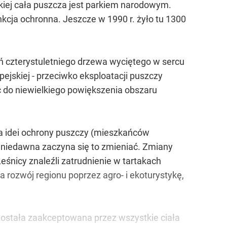
uskiej cała puszcza jest parkiem narodowym.
unkcja ochronna. Jeszcze w 1990 r. żyło tu 1300
eń czterystuletniego drzewa wyciętego w sercu
ejskiej - przeciwko eksploatacji puszczy
 do niewielkiego powiększenia obszaru
dla idei ochrony puszczy (mieszkańców
 niedawna zaczyna się to zmieniać. Zmiany
eśnicy znaleźli zatrudnienie w tartakach
rozwój regionu poprzez agro- i ekoturystykę,
stała zaakceptowana przez wszystkie ciała