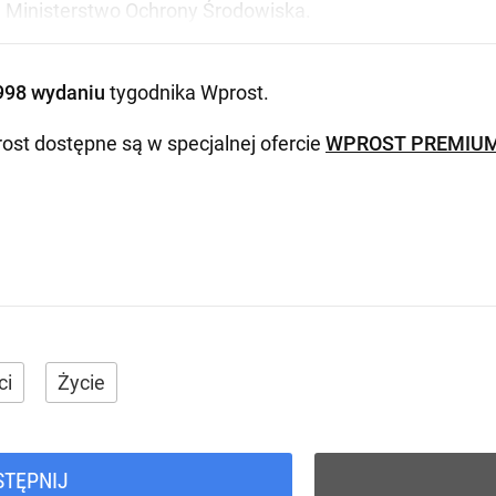
e Ministerstwo Ochrony Środowiska.
998 wydaniu
tygodnika Wprost
.
ost dostępne są w specjalnej ofercie
WPROST PREMIU
ci
Życie
STĘPNIJ