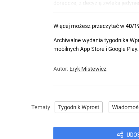
doradcze, z decyzją zwleka jedyni
Więcej możesz przeczytać w
40/1
Archiwalne wydania tygodnika Wpr
mobilnych
App Store
i
Google Play
.
Autor:
Eryk Mistewicz
Tygodnik Wprost
Wiadomoś
UDO