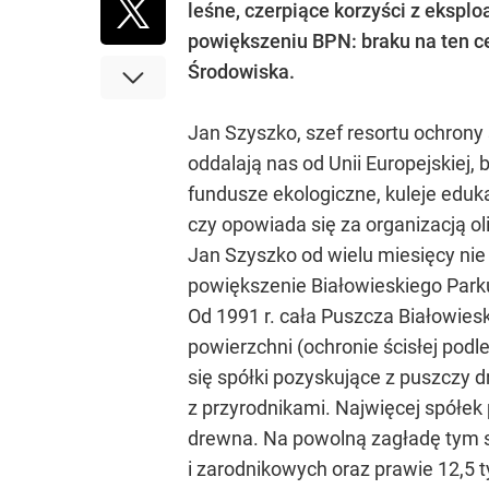
leśne, czerpiące korzyści z ekspl
powiększeniu BPN: braku na ten c
Środowiska.
Jan Szyszko, szef resortu ochrony
oddalają nas od Unii Europejskie
fundusze ekologiczne, kuleje eduka
czy opowiada się za organizacją o
Jan Szyszko od wielu miesięcy nie p
powiększenie Białowieskiego Par
Od 1991 r. cała Puszcza Białowieska
powierzchni (ochronie ścisłej podl
się spółki pozyskujące z puszczy d
z przyrodnikami. Najwięcej spółek
drewna. Na powolną zagładę tym s
i zarodnikowych oraz prawie 12,5 ty