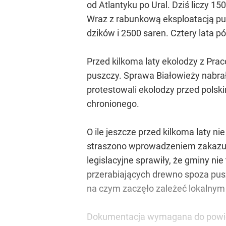
od Atlantyku po Ural. Dziś liczy 1
Wraz z rabunkową eksploatacją pusz
dzików i 2500 saren. Cztery lata pó
Przed kilkoma laty ekolodzy z Pra
puszczy. Sprawa Białowieży nabrała
protestowali ekolodzy przed pols
chronionego.
O ile jeszcze przed kilkoma laty n
straszono wprowadzeniem zakazu w
legislacyjne sprawiły, że gminy ni
przerabiających drewno spoza pusz
na czym zaczęło zależeć lokalnym
Dokumentacja wymagana do powięk