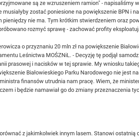
przyjmowane są ze wzruszeniem ramion" - napisaliśmy wó
e musiałyby zostać poniesione na powiększenie BPN i n
ich pieniędzy nie ma. Tym krótkim stwierdzeniem oraz po
 próbowano rozmyć sprawę - zachować profity eksploatują
erowicza o przyznaniu 20 mln zł na powiększenie Białow
tamentu Leśnictwa MOŚZNiL. - Decyzję tę podjął samodzie
nii prasowej i nacisków w tej sprawie. My wniosku takie
iększenie Białowieskiego Parku Narodowego nie jest nam
inistra finansów utrudnia nam pracę. Wiem, że ministe
zem i będzie namawiał go do zmiany przeznaczenia tyc
orównać z jakimkolwiek innym lasem. Stanowi ostatnią cz