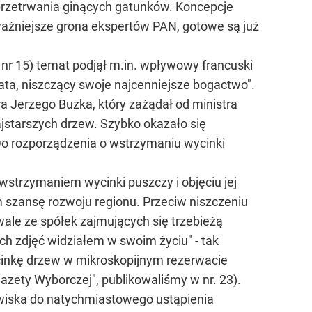
 przetrwania ginących gatunków. Koncepcje
ażniejsze grona ekspertów PAN, gotowe są już
 nr 15) temat podjął m.in. wpływowy francuski
ata, niszczący swoje najcenniejsze bogactwo".
a Jerzego Buzka, który zażądał od ministra
jstarszych drzew. Szybko okazało się
Do rozporządzenia o wstrzymaniu wycinki
trzymaniem wycinki puszczy i objęciu jej
 szansę rozwoju regionu. Przeciw niszczeniu
rwale ze spółek zajmujących się trzebieżą
ich zdjęć widziałem w swoim życiu" - tak
cinkę drzew w mikroskopijnym rezerwacie
zety Wyborczej", publikowaliśmy w nr. 23).
owiska do natychmiastowego ustąpienia