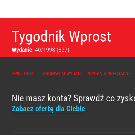
Tygodnik Wprost
Wydanie
: 40/1998
(827)
SPIS TREŚCI
ARCHIWUM WYDAŃ
WYDANIA SPECJALNE
Nie masz konta? Sprawdź co zysk
Zobacz ofertę dla Ciebie