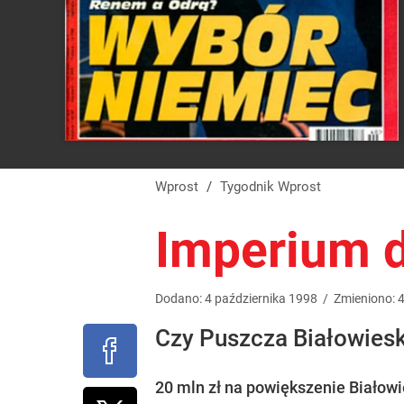
Wprost
/
Tygodnik Wprost
Imperium d
Dodano:
4
października
1998
/
Zmieniono:
Czy Puszcza Białowiesk
20 mln zł na powiększenie Białow