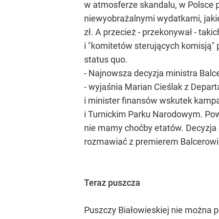
w atmosferze skandalu, w Polsce 
niewyobrażalnymi wydatkami, jaki
zł. A przecież - przekonywał - tak
i "komitetów sterujących komisją"
status quo.
- Najnowsza decyzja ministra Balc
- wyjaśnia Marian Cieślak z Depar
i minister finansów wskutek kampa
i Turnickim Parku Narodowym. Pow
nie mamy choćby etatów. Decyzja m
rozmawiać z premierem Balcerowic
Teraz puszcza
Puszczy Białowieskiej nie można p