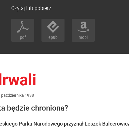
Czytaj lub pobierz
pdf
epub
mobi
rwali
4
października
1998
a będzie chroniona?
ieskiego Parku Narodowego przyznał Leszek Balcerowicz,