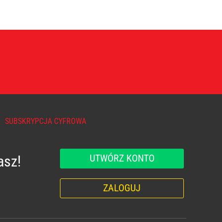
SUBSKRYPCJA CYFROWA
UTWÓRZ KONTO
asz!
ZALOGUJ