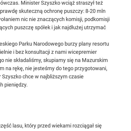
wczas. Minister Szyszko wciąż straszył też
aprawdę skuteczną ochronę puszczy: 8-20 mln
wołaniem nic nie znaczących komisji, podkomisji
cych puszczę spółek i jak najdłużej utrzymać
ieskiego Parku Narodowego burzy plany resortu
lnie i bez konsultacji z nami wicepremier
go nie składaliśmy, skupiamy się na Mazurskim
 na rękę, nie jesteśmy do tego przygotowani,
r Szyszko chce w najbliższym czasie
h pieniędzy.
ęść lasu, który przed wiekami rozciągał się