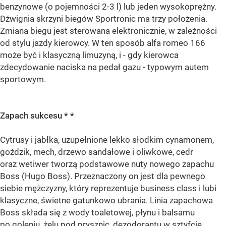
benzynowe (o pojemności 2-3 l) lub jeden wysokoprężny.
Dźwignia skrzyni biegów Sportronic ma trzy położenia.
Zmiana biegu jest sterowana elektronicznie, w zależności
od stylu jazdy kierowcy. W ten sposób alfa romeo 166
może być i klasyczną limuzyną, i - gdy kierowca
zdecydowanie naciska na pedał gazu - typowym autem
sportowym.
Zapach sukcesu * *
Cytrusy i jabłka, uzupełnione lekko słodkim cynamonem,
goździk, mech, drzewo sandałowe i oliwkowe, cedr
oraz wetiwer tworzą podstawowe nuty nowego zapachu
Boss (Hugo Boss). Przeznaczony on jest dla pewnego
siebie mężczyzny, który reprezentuje business class i lubi
klasyczne, świetne gatunkowo ubrania. Linia zapachowa
Boss składa się z wody toaletowej, płynu i balsamu
po goleniu, żelu pod prysznic, dezodorantu w sztyfcie