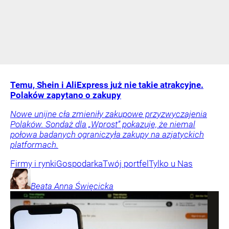
Temu, Shein i AliExpress już nie takie atrakcyjne.
Polaków zapytano o zakupy
Nowe unijne cła zmieniły zakupowe przyzwyczajenia
Polaków. Sondaż dla „Wprost” pokazuje, że niemal
połowa badanych ograniczyła zakupy na azjatyckich
platformach.
Firmy i rynki
Gospodarka
Twój portfel
Tylko u Nas
Beata Anna
Święcicka