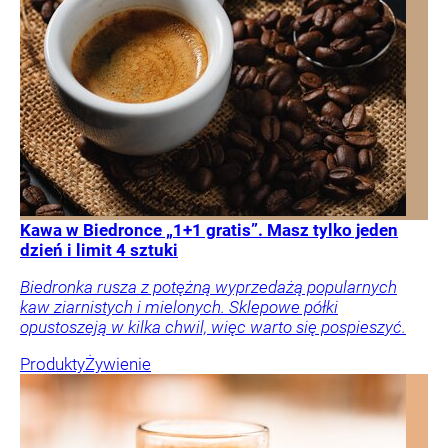
Kawa w Biedronce „1+1 gratis”. Masz tylko jeden
dzień i limit 4 sztuki
Biedronka rusza z potężną wyprzedażą popularnych
kaw ziarnistych i mielonych. Sklepowe półki
opustoszeją w kilka chwil, więc warto się pospieszyć.
Produkty
Żywienie