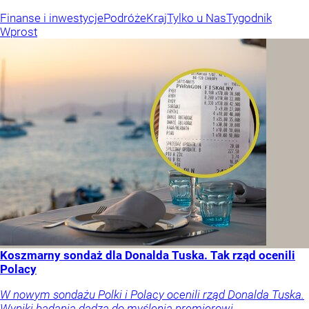
Finanse i inwestycje
Podróże
Kraj
Tylko u Nas
Tygodnik
Wprost
Koszmarny sondaż dla Donalda Tuska. Tak rząd ocenili
Polacy
W nowym sondażu Polki i Polacy ocenili rząd Donalda Tuska.
Wyniki badania dadzą do myślenia premierowi.