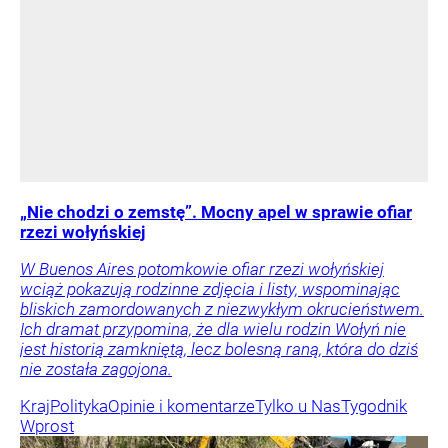
„Nie chodzi o zemstę”. Mocny apel w sprawie ofiar
rzezi wołyńskiej
W Buenos Aires potomkowie ofiar rzezi wołyńskiej
wciąż pokazują rodzinne zdjęcia i listy, wspominając
bliskich zamordowanych z niezwykłym okrucieństwem.
Ich dramat przypomina, że dla wielu rodzin Wołyń nie
jest historią zamkniętą, lecz bolesną raną, która do dziś
nie została zagojona.
Kraj
Polityka
Opinie i komentarze
Tylko u Nas
Tygodnik
Wprost