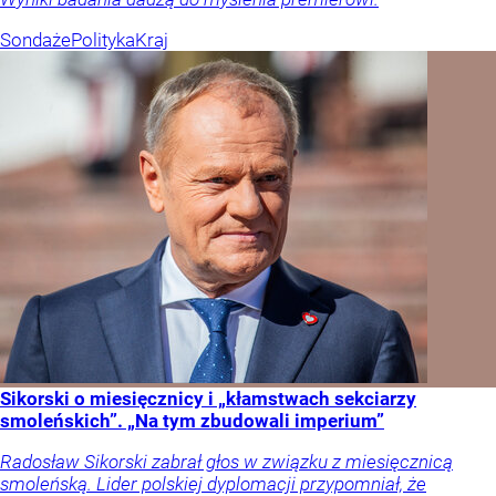
Sondaże
Polityka
Kraj
Sikorski o miesięcznicy i „kłamstwach sekciarzy
smoleńskich”. „Na tym zbudowali imperium”
Radosław Sikorski zabrał głos w związku z miesięcznicą
smoleńską. Lider polskiej dyplomacji przypomniał, że