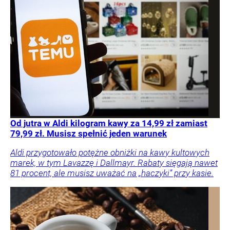
Od jutra w Aldi kilogram kawy za 14,99 zł zamiast
79,99 zł. Musisz spełnić jeden warunek
Aldi przygotowało potężne obniżki na kawy kultowych
marek, w tym Lavazzę i Dallmayr. Rabaty sięgają nawet
81 procent, ale musisz uważać na „haczyki” przy kasie.