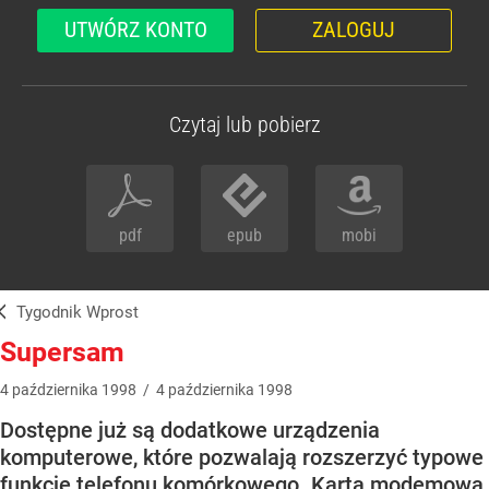
UTWÓRZ KONTO
ZALOGUJ
Czytaj lub pobierz
pdf
epub
mobi
Tygodnik Wprost
Supersam
4
października
1998
/
4
października
1998
Dostępne już są dodatkowe urządzenia
komputerowe, które pozwalają rozszerzyć typowe
funkcje telefonu komórkowego. Karta modemowa