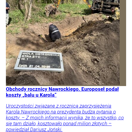
Obchody rocznicy Nawrockiego. Europoseł podał
koszty „balu u Karola”
Uroczystości związane z rocznicą zaprzysiężenia
Karola Nawrockiego na prezydenta budzą pytania o
koszty. – Z moich informacji wynika, że to wszystko, co
się tam działo, kosztowało ponad milion złotych –
powiedział Dariusz Joński.