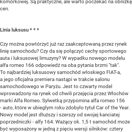
komórkowej. Są praktyczne, ale warto poczekać na obniżkę
cen.
Linia luksusu * * *
Czy można powtórzyć już raz zaakceptowaną przez rynek
linię samochodu? Czy da się połączyć cechy sportowego
auta i luksusowej limuzyny? W wypadku nowego modelu
alfa romeo 166 odpowiedź na oba pytania brzmi "tak".
To najbardziej luksusowy samochód włoskiego FIAT-a,
a jego oficjalna premiera nastąpi w trakcie salonu
samochodowego w Paryżu. Jest to czwarty model
wprowadzony na rynek od chwili przejęcia przez Włochów
marki Alfa Romeo. Sylwetką przypomina alfa romeo 156
- auto, które w ubiegłym roku zdobyło tytuł Car of the Year.
Nowy model jest dłuższy i szerszy od swojej kanciatej
poprzedniczki - alfy 164. Ważący ok. 1,5 t samochód może
być wyposażony w jedną z pięciu wersji silników: cztery