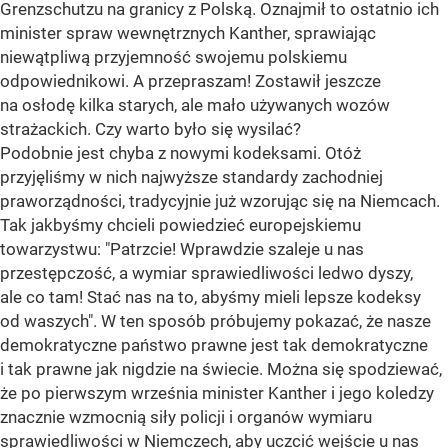
Grenzschutzu na granicy z Polską. Oznajmił to ostatnio ich
minister spraw wewnętrznych Kanther, sprawiając
niewątpliwą przyjemność swojemu polskiemu
odpowiednikowi. A przepraszam! Zostawił jeszcze
na osłodę kilka starych, ale mało używanych wozów
strażackich. Czy warto było się wysilać?
Podobnie jest chyba z nowymi kodeksami. Otóż
przyjęliśmy w nich najwyższe standardy zachodniej
praworządności, tradycyjnie już wzorując się na Niemcach.
Tak jakbyśmy chcieli powiedzieć europejskiemu
towarzystwu: "Patrzcie! Wprawdzie szaleje u nas
przestępczość, a wymiar sprawiedliwości ledwo dyszy,
ale co tam! Stać nas na to, abyśmy mieli lepsze kodeksy
od waszych". W ten sposób próbujemy pokazać, że nasze
demokratyczne państwo prawne jest tak demokratyczne
i tak prawne jak nigdzie na świecie. Można się spodziewać,
że po pierwszym września minister Kanther i jego koledzy
znacznie wzmocnią siły policji i organów wymiaru
sprawiedliwości w Niemczech, aby uczcić wejście u nas