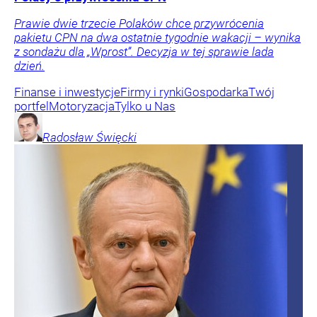
Prawie dwie trzecie Polaków chce przywrócenia
pakietu CPN na dwa ostatnie tygodnie wakacji – wynika
z sondażu dla „Wprost”. Decyzja w tej sprawie lada
dzień.
Finanse i inwestycje
Firmy i rynki
Gospodarka
Twój
portfel
Motoryzacja
Tylko u Nas
Radosław
Święcki