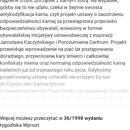
najpierw zrobić porządek z samym sobą. Na wypadek,
gdyby się to nie udało, czeka w Sejmie swoista
antykodyfikacja karna, czyli projekt ustawy o zaostrzeniu
odpowiedzialności karnej za przestępstwa przeciwko
bezpieczeństwu obywateli, wniesiony w formie
obywatelskiej inicjatywy ustawodawczej z inspiracji
Jarosława Kaczyńskiego i Porozumienia Centrum. Projekt
przewiduje wprowadzenie na pięć lat postępowania
doraźnego, przywrócenie kary śmierci i całkowitej
konfiskaty mienia oraz normalną odpowiedzialność karną
nieletnich już od trzynastego roku życia. Gdybyśmy
projektowaną ustawę uchwalili, nie przyjęto by nas
do Europy jako barbarzyńców.
A niepełnosprawnymi Stara Ciotka się zaopiekuje, bo widzi,
jak bardzo się starają i w dodatku tak jest comme il faut.
Więcej możesz przeczytać w
36/1998 wydaniu
tygodnika Wprost
.