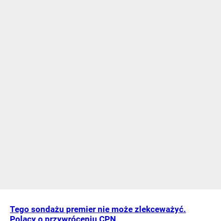
Tego sondażu premier nie może zlekceważyć.
Polacy o przywróceniu CPN