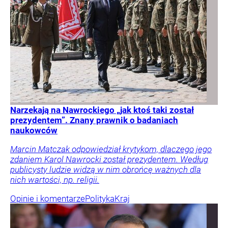
Narzekają na Nawrockiego „jak ktoś taki został
prezydentem”. Znany prawnik o badaniach
naukowców
Marcin Matczak odpowiedział krytykom, dlaczego jego
zdaniem Karol Nawrocki został prezydentem. Według
publicysty ludzie widzą w nim obrońcę ważnych dla
nich wartości, np. religii.
Opinie i komentarze
Polityka
Kraj