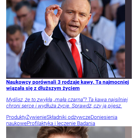
Naukowcy porównali 3 rodzaje kawy. Ta najmocniej
wiązała się z dłuższym życiem
Myślisz, że to zwykła „mała czarna”? Ta kawa najsilniej
chroni serce i wydłuża życie. Sprawdź, czy ją pijesz.
Produkty
Żywienie
Składniki odżywcze
Doniesienia
naukowe
Profilaktyka i leczenie
Badania