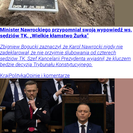
Minister Nawrockiego przypomniał swoją wypowiedź ws.
sędziów TK. „Wielkie kłamstwo Żurka”
Zbigniew Bogucki zaznaczył, że Karol Nawrocki nigdy nie
zadeklarował, że nie przyjmie ślubowania od czterech
sędziów TK. Szef Kancelarii Prezydenta wyjaśnił, że kluczem
będzie decyzja Trybunału Konstytucyjnego.
Kraj
Polityka
Opinie i komentarze