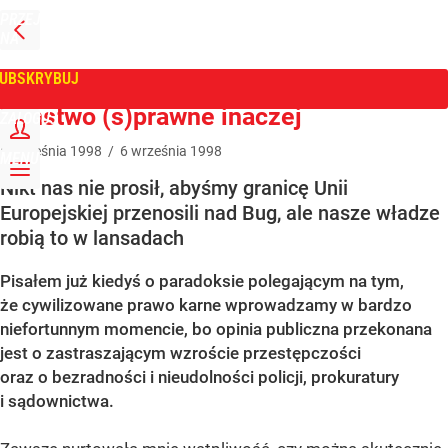
PRZEJDŹ
NA
WPROST
STRONĘ
GŁÓWNĄ
UBSKRYBUJ
Tygodnik Wprost
Państwo (s)prawne inaczej
ZALOGUJ
6
września
1998
/
6
września
1998
MENU
Nikt nas nie prosił, abyśmy granicę Unii
Europejskiej przenosili nad Bug, ale nasze władze
robią to w lansadach
Pisałem już kiedyś o paradoksie polegającym na tym,
że cywilizowane prawo karne wprowadzamy w bardzo
niefortunnym momencie, bo opinia publiczna przekonana
jest o zastraszającym wzroście przestępczości
oraz o bezradności i nieudolności policji, prokuratury
i sądownictwa.