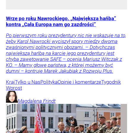
Wrze po roku Nawrockiego. „Największa hańba”
kontra „Cała Europa nam go zazdrości”
Po pierwszym roku prezydentury nic nie wskazuje na to,
żeby Karol Nawrocki wyciszył spory między dwoma
zwaśnionymi politycznymi obozami. – Dotychczas
największą hańbą na karcie jego prezydentury jest
chyba zawetowanie SAFE – ocenia Mariusz Witczak z
KO. – Mamy głowę państwa, z której możemy być
dumni – kontruje Marek Jakubiak z Rozwoju Plus.
Kraj
Tylko u Nas
Polityka
Opinie i komentarze
Tygodnik
Wprost
Magdalena
Frindt