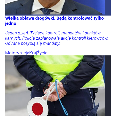
Wielka obława drogówki. Będą kontrolować tylko
jedno
Jeden dzień. Tysiące kontroli, mandatów i punktów
karnych. Policja zaplanowała akcję kontroli kierowców.
Od rana posypią się mandaty.
Motoryzacja
Kraj
Życie