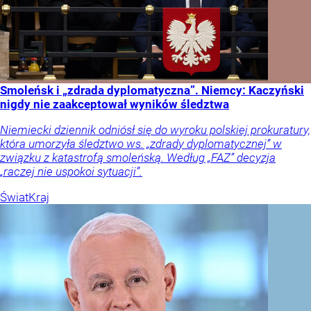
Smoleńsk i „zdrada dyplomatyczna”. Niemcy: Kaczyński
nigdy nie zaakceptował wyników śledztwa
Niemiecki dziennik odniósł się do wyroku polskiej prokuratury,
która umorzyła śledztwo ws. „zdrady dyplomatycznej” w
związku z katastrofą smoleńską. Według „FAZ” decyzja
„raczej nie uspokoi sytuacji”.
Świat
Kraj