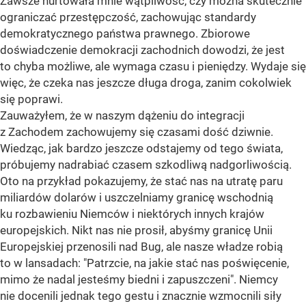
Zawsze nurtowała mnie wątpliwość, czy można skutecznie
ograniczać przestępczość, zachowując standardy
demokratycznego państwa prawnego. Zbiorowe
doświadczenie demokracji zachodnich dowodzi, że jest
to chyba możliwe, ale wymaga czasu i pieniędzy. Wydaje się
więc, że czeka nas jeszcze długa droga, zanim cokolwiek
się poprawi.
Zauważyłem, że w naszym dążeniu do integracji
z Zachodem zachowujemy się czasami dość dziwnie.
Wiedząc, jak bardzo jeszcze odstajemy od tego świata,
próbujemy nadrabiać czasem szkodliwą nadgorliwością.
Oto na przykład pokazujemy, że stać nas na utratę paru
miliardów dolarów i uszczelniamy granicę wschodnią
ku rozbawieniu Niemców i niektórych innych krajów
europejskich. Nikt nas nie prosił, abyśmy granicę Unii
Europejskiej przenosili nad Bug, ale nasze władze robią
to w lansadach: "Patrzcie, na jakie stać nas poświęcenie,
mimo że nadal jesteśmy biedni i zapuszczeni". Niemcy
nie docenili jednak tego gestu i znacznie wzmocnili siły