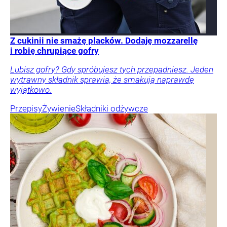
Z cukinii nie smażę placków. Dodaję mozzarellę
i robię chrupiące gofry
Lubisz gofry? Gdy spróbujesz tych przepadniesz. Jeden
wytrawny składnik sprawia, że smakują naprawdę
wyjątkowo.
Przepisy
Żywienie
Składniki odżywcze