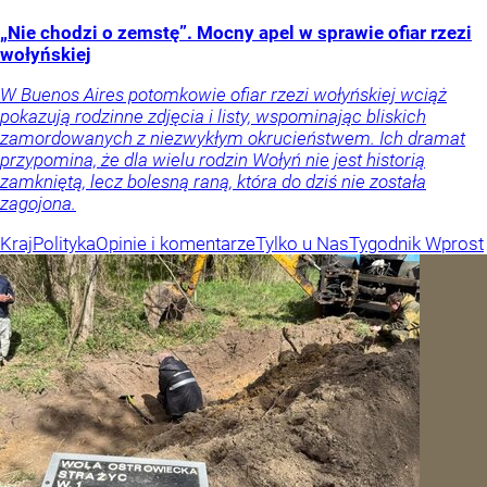
„Nie chodzi o zemstę”. Mocny apel w sprawie ofiar rzezi
wołyńskiej
W Buenos Aires potomkowie ofiar rzezi wołyńskiej wciąż
pokazują rodzinne zdjęcia i listy, wspominając bliskich
zamordowanych z niezwykłym okrucieństwem. Ich dramat
przypomina, że dla wielu rodzin Wołyń nie jest historią
zamkniętą, lecz bolesną raną, która do dziś nie została
zagojona.
Kraj
Polityka
Opinie i komentarze
Tylko u Nas
Tygodnik Wprost