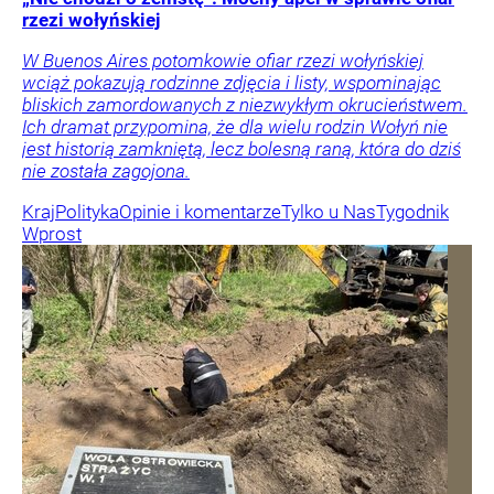
rzezi wołyńskiej
W Buenos Aires potomkowie ofiar rzezi wołyńskiej
wciąż pokazują rodzinne zdjęcia i listy, wspominając
bliskich zamordowanych z niezwykłym okrucieństwem.
Ich dramat przypomina, że dla wielu rodzin Wołyń nie
jest historią zamkniętą, lecz bolesną raną, która do dziś
nie została zagojona.
Kraj
Polityka
Opinie i komentarze
Tylko u Nas
Tygodnik
Wprost