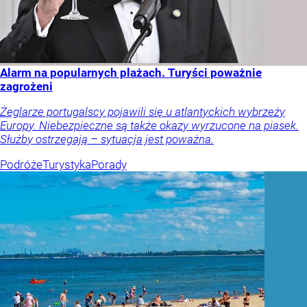
Alarm na popularnych plażach. Turyści poważnie
zagrożeni
Żeglarze portugalscy pojawili się u atlantyckich wybrzeży
Europy. Niebezpieczne są także okazy wyrzucone na piasek.
Służby ostrzegają – sytuacja jest poważna.
Podróże
Turystyka
Porady