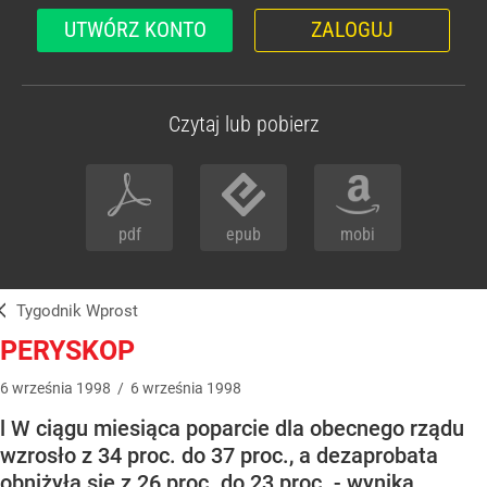
UTWÓRZ KONTO
ZALOGUJ
Czytaj lub pobierz
pdf
epub
mobi
Tygodnik Wprost
PERYSKOP
6
września
1998
/
6
września
1998
l W ciągu miesiąca poparcie dla obecnego rządu
wzrosło z 34 proc. do 37 proc., a dezaprobata
obniżyła się z 26 proc. do 23 proc. - wynika