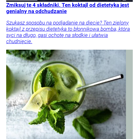
Zmiksuj te 4 składniki. Ten koktajl od dietetyka jest
genialny na odchudzanie
Szukasz sposobu na podjadanie na diecie? Ten zielony
koktajl z przepisu dietetyka to błonnikowa bomba, która
syci na długo, gasi ochotę na słodkie i ułatwia
chudnięcie.