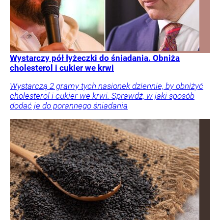
Wystarczy pół łyżeczki do śniadania. Obniża
cholesterol i cukier we krwi
Wystarczą 2 gramy tych nasionek dziennie, by obniżyć
cholesterol i cukier we krwi. Sprawdź, w jaki sposób
dodać je do porannego śniadania