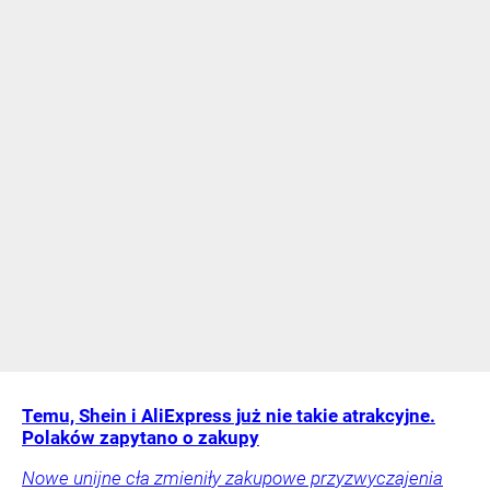
Temu, Shein i AliExpress już nie takie atrakcyjne.
Polaków zapytano o zakupy
Nowe unijne cła zmieniły zakupowe przyzwyczajenia