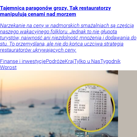
Tajemnica paragonów grozy. Tak restauratorzy
manipulują cenami nad morzem
Narzekanie na ceny w nadmorskich smażalniach są częścią
naszego wakacyjnego folkloru. Jednak to nie głupota
turystów, naiwność ani niezdolność mnożenia i dodawania do
stu. To przemyślana, ale nie do końca uczciwa strategia
restauratorów ukrywających ceny.
Finanse i inwestycje
Podróże
Kraj
Tylko u Nas
Tygodnik
Wprost