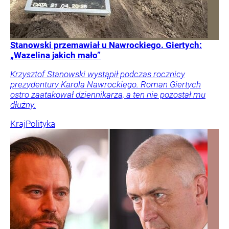
Stanowski przemawiał u Nawrockiego. Giertych:
„Wazelina jakich mało”
Krzysztof Stanowski wystąpił podczas rocznicy
prezydentury Karola Nawrockiego. Roman Giertych
ostro zaatakował dziennikarza, a ten nie pozostał mu
dłużny.
Kraj
Polityka