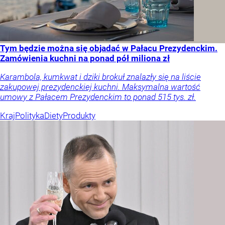
Tym będzie można się objadać w Pałacu Prezydenckim.
Zamówienia kuchni na ponad pół miliona zł
Karambola, kumkwat i dziki brokuł znalazły się na liście
zakupowej prezydenckiej kuchni. Maksymalna wartość
umowy z Pałacem Prezydenckim to ponad 515 tys. zł.
Kraj
Polityka
Diety
Produkty