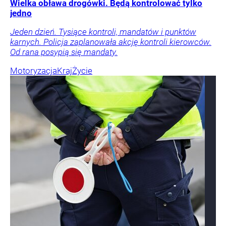
Wielka obława drogówki. Będą kontrolować tylko
jedno
Jeden dzień. Tysiące kontroli, mandatów i punktów
karnych. Policja zaplanowała akcję kontroli kierowców.
Od rana posypią się mandaty.
Motoryzacja
Kraj
Życie