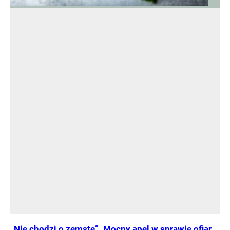
„Nie chodzi o zemstę”. Mocny apel w sprawie ofiar