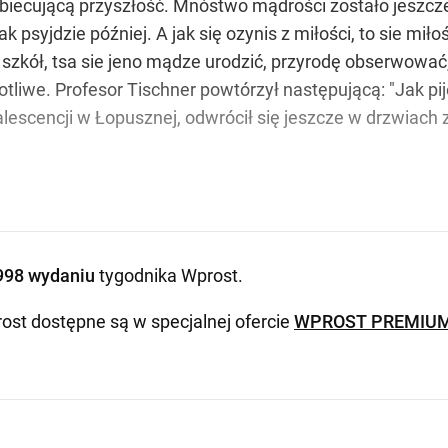
biecującą przyszłość. Mnóstwo mądrości zostało jeszcze 
tak psyjdzie później. A jak się ozynis z miłości, to sie mił
ch szkół, tsa sie jeno mądze urodzić, przyrodę obserwowa
tliwe. Profesor Tischner powtórzył następującą: "Jak pijes
lescencji w Łopusznej, odwrócił się jeszcze w drzwiach 
998 wydaniu
tygodnika Wprost
.
ost dostępne są w specjalnej ofercie
WPROST PREMIU