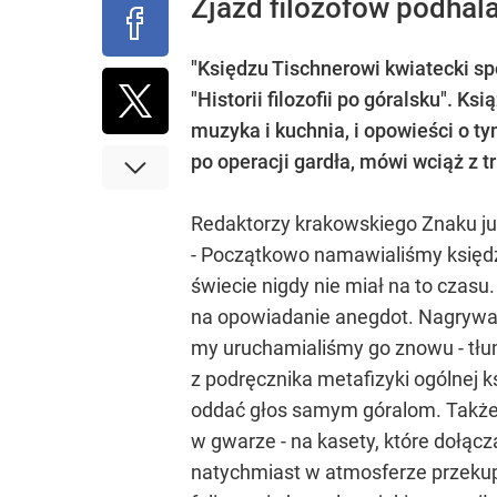
Zjazd filozofów podha
"Księdzu Tischnerowi kwiatecki sp
"Historii filozofii po góralsku". 
muzyka i kuchnia, i opowieści o ty
po operacji gardła, mówi wciąż z tr
Redaktorzy krakowskiego Znaku już
- Początkowo namawialiśmy księdza
świecie nigdy nie miał na to czasu
na opowiadanie anegdot. Nagrywali
my uruchamialiśmy go znowu - tłu
z podręcznika metafizyki ogólnej k
oddać głos samym góralom. Także d
w gwarze - na kasety, które dołąc
natychmiast w atmosferze przekup