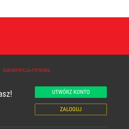
SUBSKRYPCJA CYFROWA
UTWÓRZ KONTO
asz!
ZALOGUJ