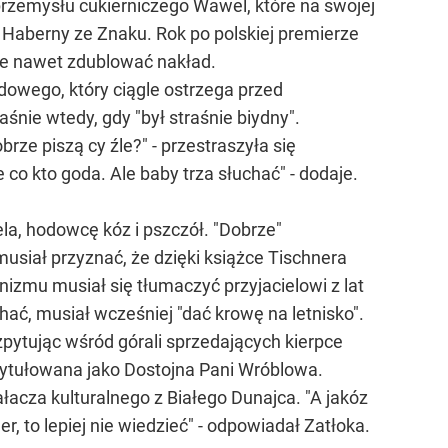
 przemysłu cukierniczego Wawel, które na swojej
 Haberny ze Znaku. Rok po polskiej premierze
oże nawet zdublować nakład.
dowego, który ciągle ostrzega przed
nie wtedy, gdy "był straśnie biydny".
rze piszą cy źle?" - przestraszyła się
 co kto goda. Ale baby trza słuchać" - dodaje.
ela, hodowcę kóz i pszczół. "Dobrze"
musiał przyznać, że dzięki książce Tischnera
nizmu musiał się tłumaczyć przyjacielowi z lat
chać, musiał wcześniej "dać krowę na letnisko".
ozpytując wśród górali sprzedających kierpce
tytułowana jako Dostojna Pani Wróblowa.
ałacza kulturalnego z Białego Dunajca. "A jakóz
ner, to lepiej nie wiedzieć" - odpowiadał Zatłoka.