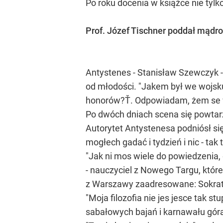
Po roku docenia w książce nie tylko f
Prof. Józef Tischner poddał mądroś
Antystenes - Stanisław Szewczyk - 
od młodości. "Jakem był we wojsku,
honorów?Ť. Odpowiadam, żem se wła
Po dwóch dniach scena się powtarz
Autorytet Antystenesa podniósł si
mogłech gadać i tydzień i nic - tak 
"Jak ni mos wiele do powiedzenia,
- nauczyciel z Nowego Targu, które
z Warszawy zaadresowane: Sokrat
"Moja filozofia nie jes jesce tak 
sabałowych bajań i karnawału góra