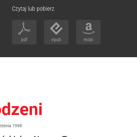
Czytaj lub pobierz
pdf
epub
mobi
odzeni
ześnia
1998