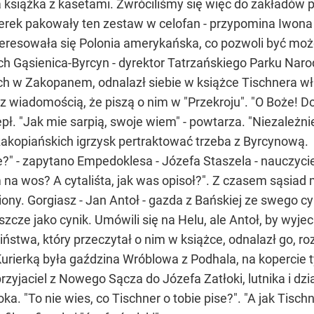
ła książka z kasetami. Zwróciliśmy się więc do zakładów
ierek pakowały ten zestaw w celofan - przypomina Iwona
ainteresowała się Polonia amerykańska, co pozwoli być m
h Gąsienica-Byrcyn - dyrektor Tatrzańskiego Parku Naro
ch w Zakopanem, odnalazł siebie w książce Tischnera właś
 wiadomością, że piszą o nim w "Przekroju". "O Boże! Dob
pł. "Jak mie sarpią, swoje wiem" - powtarza. "Niezależnie
 zakopiańskich igrzysk pertraktować trzeba z Byrcynową.
ie?" - zapytano Empedoklesa - Józefa Staszela - nauczyci
m na wos? A cytaliśta, jak was opisoł?". Z czasem sąsiad 
iony. Gorgiasz - Jan Antoł - gazda z Bańskiej ze swego cy
zcze jako cynik. Umówili się na Helu, ale Antoł, by wyje
ciństwa, który przeczytał o nim w książce, odnalazł go, r
rierką była gaździna Wróblowa z Podhala, na kopercie 
rzyjaciel z Nowego Sącza do Józefa Zatłoki, lutnika i dzi
łoka. "To nie wies, co Tischner o tobie pise?". "A jak Tisch