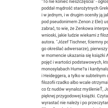
"To nie koniec nieszczęścia" - ogło
poddał mądrość starożytnych Grekó
i w jednym, i w drugim oceniły ją
pod pseudonimem Zenon z Elei) usł
zabrać, to wie, że Zenkowa interpre
wnioski, jakie ludzie wiekami z fil
autora. "Józef Tischner, ťciemny po
go określać adwersarze), pierwszy
w momencie ukazania się książki A
pojęć i wartości podstawowych, k
monosylabach Hume?a i kardynała 
i Heideggera, a tylko w subtelnym 
filozofii rzadko albo wcale otrzyma
co ťz nudów wynaloz myślenieŤ, Jó
pięknej przygodowej książki. Czyt
wyrastać nie należy i po przeczyta