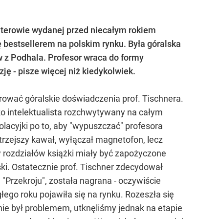
haterowie wydanej przed niecałym rokiem
ię bestsellerem na polskim rynku. Była góralska
ów z Podhala. Profesor wraca do formy
zję - pisze więcej niż kiedykolwiek.
rować góralskie doświadczenia prof. Tischnera.
ko intelektualista rozchwytywany na całym
olacyjki po to, aby "wypuszczać" profesora
trzejszy kawał, wyłączał magnetofon, lecz
 rozdziałów książki miały być zapożyczone
ski. Ostatecznie prof. Tischner zdecydował
Przekroju", została nagrana - oczywiście
ego roku pojawiła się na rynku. Rozeszła się
ie był problemem, utknęliśmy jednak na etapie