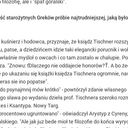
ilozofię, ale i "śpaf góralski".
ć starożytnych Greków próbie najtrudniejszej, jaką było
kuśnierz i hodowca, przyznaje, że ksiądz Tischner rozszy
 patse, a dziedzińcem idzie taki elegancki porucnik i wo
śnie myśloł o owcach i co tam zostało w chałupie. Por
a. "Znowu: ťDlaczego nie oddajecie honorów?Ť. A bo żech
ę po ukazaniu się książki księdza Tischnera ogromnie, 
teras sie ino popatse".
 do psynajmnij mów krótko" - powtórzył zdanie własnego 
go sława po wydaniu dzieła prof. Tischnera szeroko roznio
es i Ksantypa. Nowy Targ.
stuprocentowo ugruntowano" - oświadczył Arystyp z Cyreny
lskiego. "Ale jak juz bede mioł te filozofie do końca wy