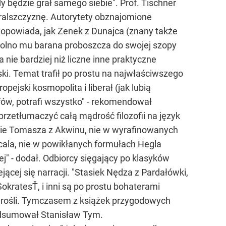
dy będzie grał samego siebie". Prof. Tischner
góralszczyznę. Autorytety obznajomione
 opowiada, jak Zenek z Dunajca (znany także
 wolno mu barana proboszcza do swojej szopy
 nie bardziej niż liczne inne praktyczne
wski. Temat trafił po prostu na najwłaściwszego
pejski kosmopolita i liberał (jak lubią
ofów, potrafi wszystko" - rekomendował
rzetłumaczyć całą mądrość filozofii na język
wie Tomasza z Akwinu, nie w wyrafinowanych
ala, nie w powikłanych formułach Hegla
j" - dodał. Odbiorcy sięgający po klasyków
jącej się narracji. "Stasiek Nędza z Pardałówki,
kratesŤ, i inni są po prostu bohaterami
 wyrośli. Tymczasem z książek przygodowych
 podsumował Stanisław Tym.