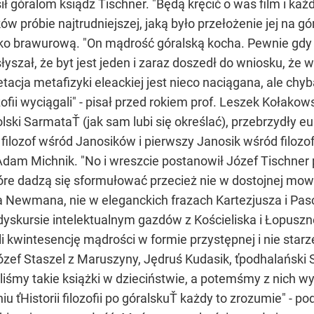
sił góralom ksiądz Tischner. "Będą kręcić o was film i każ
w próbie najtrudniejszej, jaką było przełożenie jej na 
 jako brawurową. "On mądrość góralską kocha. Pewnie gdy
yszał, że byt jest jeden i zaraz doszedł do wniosku, że
tacja metafizyki eleackiej jest nieco naciągana, ale chyba
ozofii wyciągali" - pisał przed rokiem prof. Leszek Kołako
lski SarmataŤ (jak sam lubi się określać), przebrzydły euro
 filozof wśród Janosików i pierwszy Janosik wśród filoz
dam Michnik. "No i wreszcie postanowił Józef Tischner p
tóre dadzą się sformułować przecież nie w dostojnej mo
Newmana, nie w eleganckich frazach Kartezjusza i Pasc
dyskursie intelektualnym gazdów z Kościeliska i Łopuszne
li kwintesencję mądrości w formie przystępnej i nie starze
zef Staszel z Maruszyny, Jędruś Kudasik, ťpodhalański So
aliśmy takie książki w dzieciństwie, a potemśmy z nich
niu ťHistorii filozofii po góralskuŤ każdy to zrozumie" -