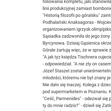
foliowania kompletu, jaki stanowi
linii produkcyjnej zamiast bombon
"Historią filozofii po góralsku" z
Podhalański Anaksagoras - Wojciec
organizowaniem igrzysk olimpijski
Sąsiadka zadzwoniła do jego żony z
Byrcynowa. Dzisiaj Gąsienica okrze
Górale żartują więc, że w sprawie
"A jak tyz księdza Tischnera cujec
- odpowiedział. "A nie zły on case
Józef Staszel został unieśmierteln
młodości, któremu nie był znany jes
Nie dało się inaczej. Kolega z dzie
pod supermarketem w Poznaniu. Ku
"Ceść, Parmenides" - odezwał się p
ty do mnie radzis?" - dziwił się Zat