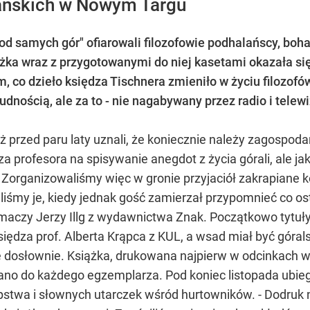
lańskich w Nowym Targu
od samych gór" ofiarowali filozofowie podhalańscy, bo
Książka wraz z przygotowanymi do niej kasetami okazała s
m, co dzieło księdza Tischnera zmieniło w życiu filozof
udnością, ale za to - nie nagabywany przez radio i telewi
 przed paru laty uznali, że koniecznie należy zagospoda
 profesora na spisywanie anegdot z życia górali, ale ja
. Zorganizowaliśmy więc w gronie przyjaciół zakrapiane k
śmy je, kiedy jednak gość zamierzał przypomnieć co os
maczy Jerzy Illg z wydawnictwa Znak. Początkowo tytuły
siędza prof. Alberta Krąpca z KUL, a wsad miał być góral
osłownie. Książka, drukowana najpierw w odcinkach w "
zano do każdego egzemplarza. Pod koniec listopada ubiegł
stwa i słownych utarczek wśród hurtowników. - Dodruk n