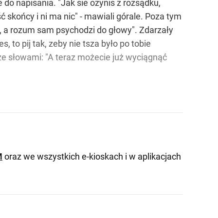
do napisania. "Jak sie ozynis z rozsądku,
ość skońcy i ni ma nic" - mawiali górale. Poza tym
ć, a rozum sam psychodzi do głowy". Zdarzały
, to pij tak, zeby nie tsza było po tobie
ze słowami: "A teraz możecie już wyciągnąć
M
oraz we wszystkich e-kioskach i w aplikacjach