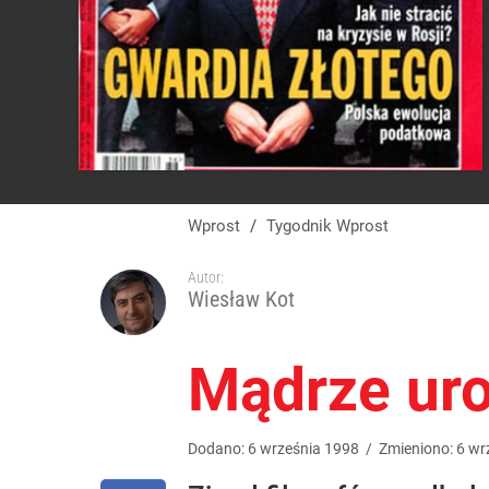
Wprost
/
Tygodnik Wprost
Autor:
Wiesław Kot
Mądrze ur
Dodano:
6
września
1998
/
Zmieniono:
6
wr