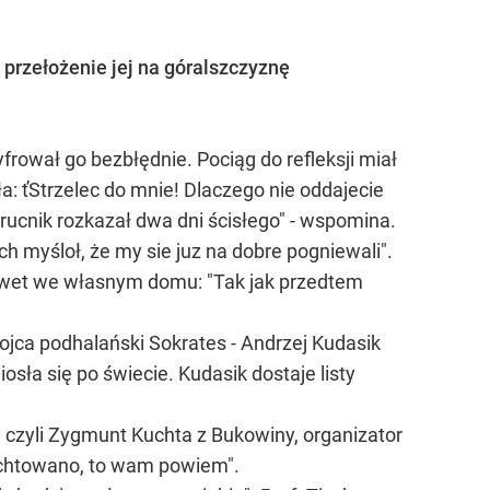
 przełożenie jej na góralszczyznę
frował go bezbłędnie. Pociąg do refleksji miał
ła: ťStrzelec do mnie! Dlaczego nie oddajecie
ucnik rozkazał dwa dni ścisłego" - wspomina.
 myśloł, że my sie juz na dobre pogniewali".
nawet we własnym domu: "Tak jak przedtem
ojca podhalański Sokrates - Andrzej Kudasik
sła się po świecie. Kudasik dostaje listy
, czyli Zygmunt Kuchta z Bukowiny, organizator
rychtowano, to wam powiem".