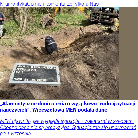
Kraj
Polityka
Opinie i komentarze
Tylko u Nas
„Alarmistyczne doniesienia o wyjątkowo trudnej sytuacji
nauczycieli”. Wiceszefowa MEN podała dane
MEN ujawniło, jak wygląda sytuacja z wakatami w szkołach.
Obecne dane nie są precyzyjne. Sytuacja ma się unormować
po 1 września.