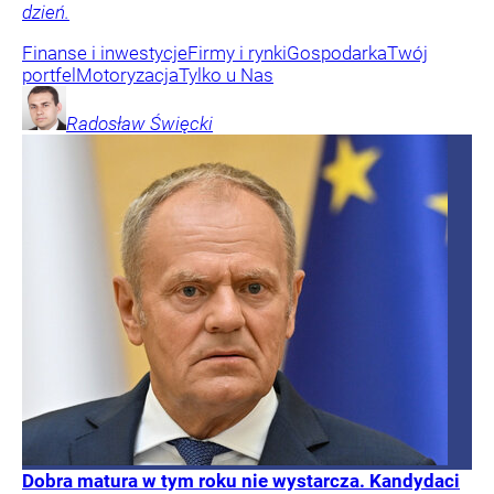
dzień.
Finanse i inwestycje
Firmy i rynki
Gospodarka
Twój
portfel
Motoryzacja
Tylko u Nas
Radosław
Święcki
Dobra matura w tym roku nie wystarcza. Kandydaci