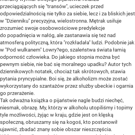
przeciągających się "transów", ucieczek przed
odpowiedzialnością nie tylko za siebie, lecz i za bliskich jest
w "Dzienniku" precyzyjna, wielostronna. Mętrak usiłuje
zrozumieć swoje osobowościowe predylekcje
do popadnięcia w nałóg, ale zastanawia się też nad
atmosferą polityczną, która "rozkładała" ludzi. Podobnie jak
w "Pod wulkanem" Lowry?ego, szaleństwa świata łamią
odporność człowieka. Do jakiego stopnia można być
pewnym siebie, nie bać się moralnego upadku? Autor tych
dziennikowych notatek, chociaż tak skrótowych, stawia
pytania pryncypialne. Boi się, że alkoholizm może zostać
wykorzystany do szantażów przez służby ubeckie i ogarnia
go przerażenie.
Tak odważna książka o pijaństwie nagle budzi niechęć,
niesmak, obrazę. My, którzy w alkoholu utopiliśmy i topimy
tyle możliwości, żyjąc w kraju, gdzie jest on klęską
społeczną, obruszamy się na kogoś, kto postanowił
ujawnić, zbadać znany sobie obszar nieszczęścia.