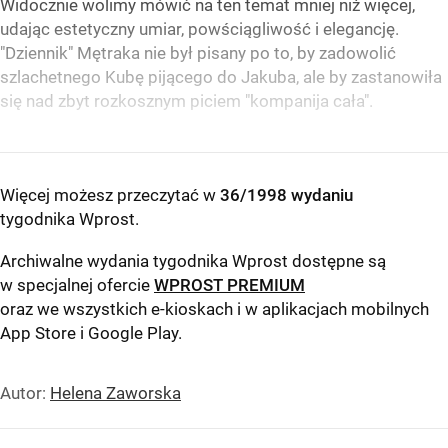
Widocznie wolimy mówić na ten temat mniej niż więcej,
udając estetyczny umiar, powściągliwość i elegancję.
"Dziennik" Mętraka nie był pisany po to, by zadowolić
szlachetnego Kubę pijącego do Jakuba, ale by zastanowiła
się nad zbyt rozkosznym piciem "kompanija cała".
Więcej możesz przeczytać w
36/1998 wydaniu
tygodnika Wprost
.
Archiwalne wydania tygodnika Wprost dostępne są
w specjalnej ofercie
WPROST PREMIUM
oraz we wszystkich e-kioskach i w aplikacjach mobilnych
App Store
i
Google Play
.
Autor:
Helena Zaworska