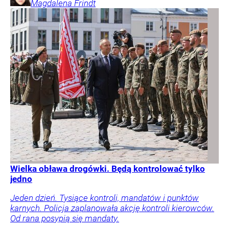
Magdalena
Frindt
Wielka obława drogówki. Będą kontrolować tylko
jedno
Jeden dzień. Tysiące kontroli, mandatów i punktów
karnych. Policja zaplanowała akcję kontroli kierowców.
Od rana posypią się mandaty.