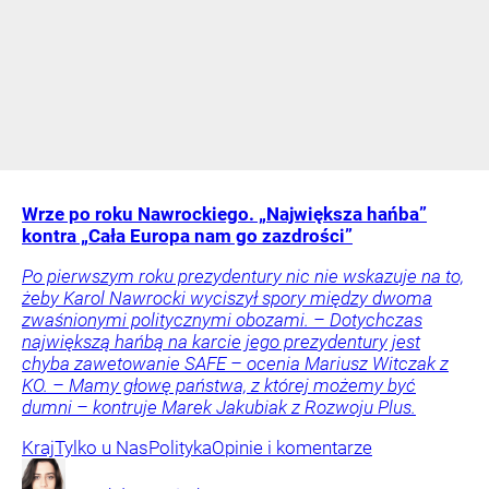
Wrze po roku Nawrockiego. „Największa hańba”
kontra „Cała Europa nam go zazdrości”
Po pierwszym roku prezydentury nic nie wskazuje na to,
żeby Karol Nawrocki wyciszył spory między dwoma
zwaśnionymi politycznymi obozami. – Dotychczas
największą hańbą na karcie jego prezydentury jest
chyba zawetowanie SAFE – ocenia Mariusz Witczak z
KO. – Mamy głowę państwa, z której możemy być
dumni – kontruje Marek Jakubiak z Rozwoju Plus.
Kraj
Tylko u Nas
Polityka
Opinie i komentarze