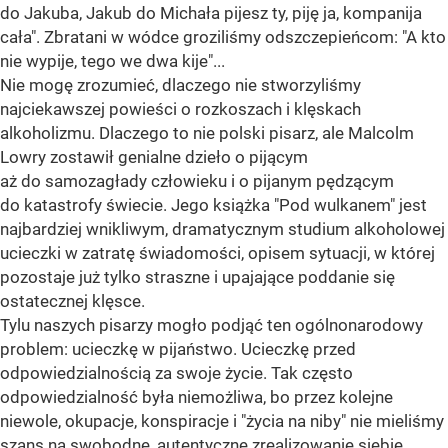
do Jakuba, Jakub do Michała pijesz ty, piję ja, kompanija
cała". Zbratani w wódce groziliśmy odszczepieńcom: "A kto
nie wypije, tego we dwa kije"...
Nie mogę zrozumieć, dlaczego nie stworzyliśmy
najciekawszej powieści o rozkoszach i klęskach
alkoholizmu. Dlaczego to nie polski pisarz, ale Malcolm
Lowry zostawił genialne dzieło o pijącym
aż do samozagłady człowieku i o pijanym pędzącym
do katastrofy świecie. Jego książka "Pod wulkanem" jest
najbardziej wnikliwym, dramatycznym studium alkoholowej
ucieczki w zatratę świadomości, opisem sytuacji, w której
pozostaje już tylko straszne i upajające poddanie się
ostatecznej klęsce.
Tylu naszych pisarzy mogło podjąć ten ogólnonarodowy
problem: ucieczkę w pijaństwo. Ucieczkę przed
odpowiedzialnością za swoje życie. Tak często
odpowiedzialność była niemożliwa, bo przez kolejne
niewole, okupacje, konspiracje i "życia na niby" nie mieliśmy
szans na swobodne, autentyczne zrealizowanie siebie.