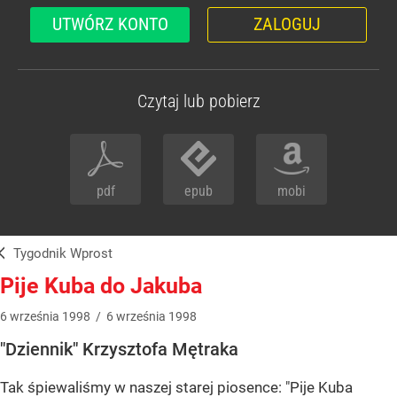
UTWÓRZ KONTO
ZALOGUJ
Czytaj lub pobierz
pdf
epub
mobi
Tygodnik Wprost
Pije Kuba do Jakuba
6
września
1998
/
6
września
1998
"Dziennik" Krzysztofa Mętraka
Tak śpiewaliśmy w naszej starej piosence: "Pije Kuba