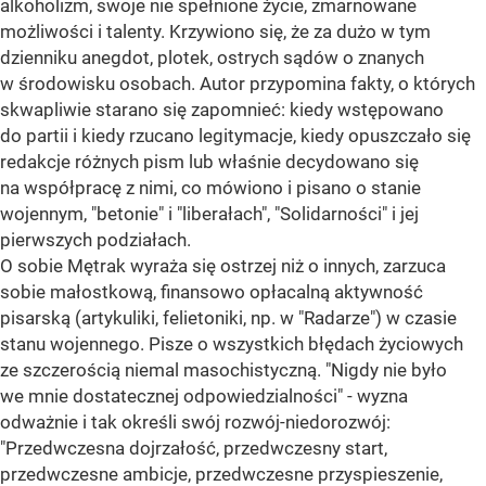
alkoholizm, swoje nie spełnione życie, zmarnowane
możliwości i talenty. Krzywiono się, że za dużo w tym
dzienniku anegdot, plotek, ostrych sądów o znanych
w środowisku osobach. Autor przypomina fakty, o których
skwapliwie starano się zapomnieć: kiedy wstępowano
do partii i kiedy rzucano legitymacje, kiedy opuszczało się
redakcje różnych pism lub właśnie decydowano się
na współpracę z nimi, co mówiono i pisano o stanie
wojennym, "betonie" i "liberałach", "Solidarności" i jej
pierwszych podziałach.
O sobie Mętrak wyraża się ostrzej niż o innych, zarzuca
sobie małostkową, finansowo opłacalną aktywność
pisarską (artykuliki, felietoniki, np. w "Radarze") w czasie
stanu wojennego. Pisze o wszystkich błędach życiowych
ze szczerością niemal masochistyczną. "Nigdy nie było
we mnie dostatecznej odpowiedzialności" - wyzna
odważnie i tak określi swój rozwój-niedorozwój:
"Przedwczesna dojrzałość, przedwczesny start,
przedwczesne ambicje, przedwczesne przyspieszenie,