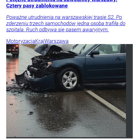
Cztery pasy zablokowane
Poważne utrudnienia na warszawskiej trasie S2. Po
zderzeniu trzech samochodów jedna osoba trafiła do
szpitala. Ruch odbywa się pasem awaryjnym.
Motoryzacja
Kraj
Warszawa