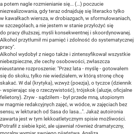
a potem nagle rozmienianie się... (...) poczucie
niezrealizowania, gdy teraz odnajduję się literacko tylko
w kawałkach wiersza, w drobiazgach, w sformułowaniach,
w szczegółach, a nie jestem w stanie przyłożyć się
do pracy dłuższej, myśli konsekwentnej i skoordynowanej.
Alkohol przytłumił mi pamięć i zdolność do systematycznej
pracy".
Alkohol wydobył z niego także i zintensyfikował wszystkie
niebezpieczne, złe cechy osobowości, zwłaszcza
nieustanne rozproszenie: "Przez lata - myślę - gotowałem
się do skoku, tylko nie wiedziałem, w którą stronę chcę
skakać. W dal (krytyka), wzwyż (poezja), o tyczce (dziennik
- wspierając się o rzeczywistość), trójskok (aluzje, oficjalne
felietony). Zryw - sądziłem - był przede mną, utopionym
w magmie redakcyjnych zajęć, w wódce, w zajęciach bez
sensu, w lekturach od Sasa do lasa...". Jakaż autoironia
zawarta jest w tym lekkoatletycznym spisie możliwości.
Potrafił z siebie kpić, ale ujawniał również dramatyczny,
moralny wymiar swojego pijaństwa. Analiza