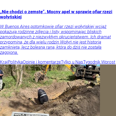
„Nie chodzi o zemstę”. Mocny apel w sprawie ofiar rzezi
wołyńskiej
W Buenos Aires potomkowie ofiar rzezi wołyńskiej wciąż
pokazują rodzinne zdjęcia i listy, wspominając bliskich
zamordowanych z niezwykłym okrucieństwem. Ich dramat
przypomina, że dla wielu rodzin Wołyń nie jest historią
zamkniętą, lecz bolesną raną, która do dziś nie została
zagojona.
Kraj
Polityka
Opinie i komentarze
Tylko u Nas
Tygodnik Wprost