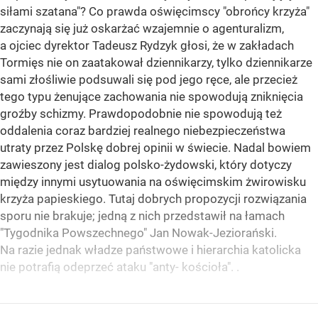
siłami szatana"? Co prawda oświęcimscy "obrońcy krzyża"
zaczynają się już oskarżać wzajemnie o agenturalizm,
a ojciec dyrektor Tadeusz Rydzyk głosi, że w zakładach
Tormięs nie on zaatakował dziennikarzy, tylko dziennikarze
sami złośliwie podsuwali się pod jego ręce, ale przecież
tego typu żenujące zachowania nie spowodują zniknięcia
groźby schizmy. Prawdopodobnie nie spowodują też
oddalenia coraz bardziej realnego niebezpieczeństwa
utraty przez Polskę dobrej opinii w świecie. Nadal bowiem
zawieszony jest dialog polsko-żydowski, który dotyczy
między innymi usytuowania na oświęcimskim żwirowisku
krzyża papieskiego. Tutaj dobrych propozycji rozwiązania
sporu nie brakuje; jedną z nich przedstawił na łamach
"Tygodnika Powszechnego" Jan Nowak-Jeziorański.
Na razie jednak władze państwowe i hierarchia katolicka
nie potrafią odeprzeć ataku "anty- kościoła". .