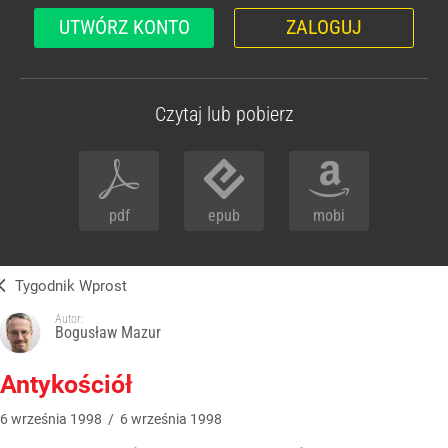
UTWÓRZ KONTO
ZALOGUJ
Czytaj lub pobierz
pdf
epub
mobi
Tygodnik Wprost
Autor:
Bogusław Mazur
Antykościół
6
września
1998
/
6
września
1998