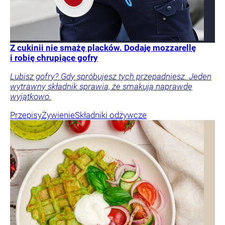
Z cukinii nie smażę placków. Dodaję mozzarellę
i robię chrupiące gofry
Lubisz gofry? Gdy spróbujesz tych przepadniesz. Jeden
wytrawny składnik sprawia, że smakują naprawdę
wyjątkowo.
Przepisy
Żywienie
Składniki odżywcze