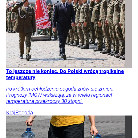
To jeszcze nie koniec. Do Polski wrócą tropikalne
temperatury
Po krótkim ochłodzeniu pogoda znów się zmieni.
Prognozy IMGW wskazują, że w wielu regionach
temperatura przekroczy 30 stopni.
Kraj
Pogoda