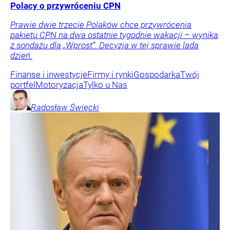
Polacy o przywróceniu CPN
Prawie dwie trzecie Polaków chce przywrócenia
pakietu CPN na dwa ostatnie tygodnie wakacji – wynika
z sondażu dla „Wprost”. Decyzja w tej sprawie lada
dzień.
Finanse i inwestycje
Firmy i rynki
Gospodarka
Twój
portfel
Motoryzacja
Tylko u Nas
Radosław
Święcki