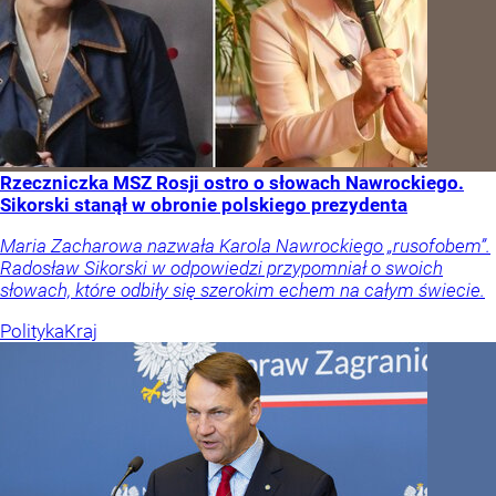
Rzeczniczka MSZ Rosji ostro o słowach Nawrockiego.
Sikorski stanął w obronie polskiego prezydenta
Maria Zacharowa nazwała Karola Nawrockiego „rusofobem”.
Radosław Sikorski w odpowiedzi przypomniał o swoich
słowach, które odbiły się szerokim echem na całym świecie.
Polityka
Kraj