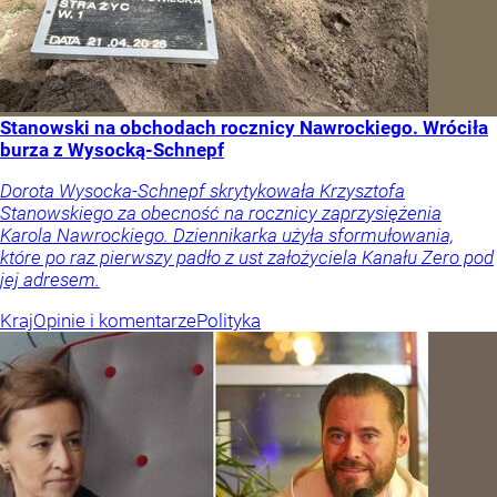
Stanowski na obchodach rocznicy Nawrockiego. Wróciła
burza z Wysocką-Schnepf
Dorota Wysocka-Schnepf skrytykowała Krzysztofa
Stanowskiego za obecność na rocznicy zaprzysiężenia
Karola Nawrockiego. Dziennikarka użyła sformułowania,
które po raz pierwszy padło z ust założyciela Kanału Zero pod
jej adresem.
Kraj
Opinie i komentarze
Polityka