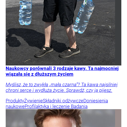
Naukowcy porównali 3 rodzaje kawy. Ta najmocniej
wiązała się z dłuższym życiem
Myślisz, że to zwykła „mała czarna”? Ta kawa najsilniej
chroni serce i wydłuża życie. Sprawdź, czy ją pijesz.
Produkty
Żywienie
Składniki odżywcze
Doniesienia
naukowe
Profilaktyka i leczenie
Badania