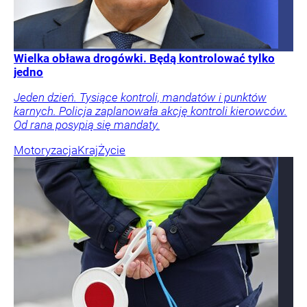
Wielka obława drogówki. Będą kontrolować tylko
jedno
Jeden dzień. Tysiące kontroli, mandatów i punktów
karnych. Policja zaplanowała akcję kontroli kierowców.
Od rana posypią się mandaty.
Motoryzacja
Kraj
Życie