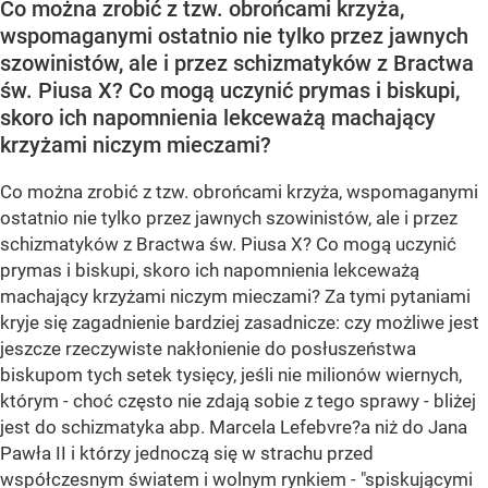
Co można zrobić z tzw. obrońcami krzyża,
wspomaganymi ostatnio nie tylko przez jawnych
szowinistów, ale i przez schizmatyków z Bractwa
św. Piusa X? Co mogą uczynić prymas i biskupi,
skoro ich napomnienia lekceważą machający
krzyżami niczym mieczami?
Co można zrobić z tzw. obrońcami krzyża, wspomaganymi
ostatnio nie tylko przez jawnych szowinistów, ale i przez
schizmatyków z Bractwa św. Piusa X? Co mogą uczynić
prymas i biskupi, skoro ich napomnienia lekceważą
machający krzyżami niczym mieczami? Za tymi pytaniami
kryje się zagadnienie bardziej zasadnicze: czy możliwe jest
jeszcze rzeczywiste nakłonienie do posłuszeństwa
biskupom tych setek tysięcy, jeśli nie milionów wiernych,
którym - choć często nie zdają sobie z tego sprawy - bliżej
jest do schizmatyka abp. Marcela Lefebvre?a niż do Jana
Pawła II i którzy jednoczą się w strachu przed
współczesnym światem i wolnym rynkiem - "spiskującymi