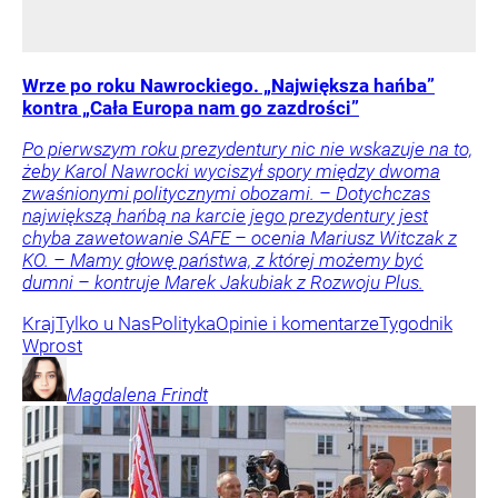
Wrze po roku Nawrockiego. „Największa hańba”
kontra „Cała Europa nam go zazdrości”
Po pierwszym roku prezydentury nic nie wskazuje na to,
żeby Karol Nawrocki wyciszył spory między dwoma
zwaśnionymi politycznymi obozami. – Dotychczas
największą hańbą na karcie jego prezydentury jest
chyba zawetowanie SAFE – ocenia Mariusz Witczak z
KO. – Mamy głowę państwa, z której możemy być
dumni – kontruje Marek Jakubiak z Rozwoju Plus.
Kraj
Tylko u Nas
Polityka
Opinie i komentarze
Tygodnik
Wprost
Magdalena
Frindt