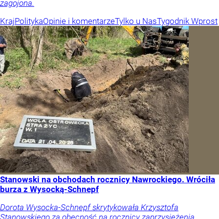
zagojona.
Kraj
Polityka
Opinie i komentarze
Tylko u Nas
Tygodnik Wprost
Stanowski na obchodach rocznicy Nawrockiego. Wróciła
burza z Wysocką-Schnepf
Dorota Wysocka-Schnepf skrytykowała Krzysztofa
Stanowskiego za obecność na rocznicy zaprzysiężenia