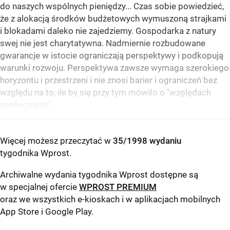
do naszych wspólnych pieniędzy... Czas sobie powiedzieć,
że z alokacją środków budżetowych wymuszoną strajkami
i blokadami daleko nie zajedziemy. Gospodarka z natury
swej nie jest charytatywna. Nadmiernie rozbudowane
gwarancje w istocie ograniczają perspektywy i podkopują
warunki rozwoju. Perspektywa zawsze wymaga szerokiego
horyzontu i przestrzeni i nie znosi barier i ograniczeń bez
względu na to, ile by się przy tym mówiło o "względach
społecznych".
Więcej możesz przeczytać w
35/1998 wydaniu
tygodnika Wprost
.
Archiwalne wydania tygodnika Wprost dostępne są
w specjalnej ofercie
WPROST PREMIUM
oraz we wszystkich e-kioskach i w aplikacjach mobilnych
App Store
i
Google Play
.