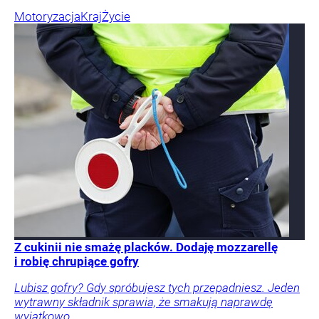
Motoryzacja
Kraj
Życie
Z cukinii nie smażę placków. Dodaję mozzarellę
i robię chrupiące gofry
Lubisz gofry? Gdy spróbujesz tych przepadniesz. Jeden
wytrawny składnik sprawia, że smakują naprawdę
wyjątkowo.