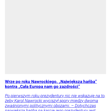
Wrze po roku Nawrockiego. „Największa hańba”
kontra „Cała Europa nam go zazdrości”
Po pierwszym roku prezydentury nic nie wskazuje na to,
żeby Karol Nawrocki wyciszył spory między dwoma
zwaśnionymi politycznymi obozami. – Dotychczas
największą hańbą na karcie jego prezydentury jest