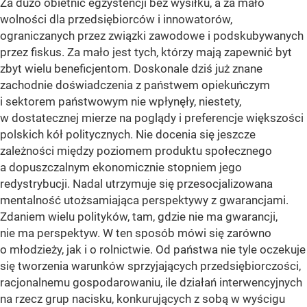
Za dużo obietnic egzystencji bez wysiłku, a za mało
wolności dla przedsiębiorców i innowatorów,
ograniczanych przez związki zawodowe i podskubywanych
przez fiskus. Za mało jest tych, którzy mają zapewnić byt
zbyt wielu beneficjentom. Doskonale dziś już znane
zachodnie doświadczenia z państwem opiekuńczym
i sektorem państwowym nie wpłynęły, niestety,
w dostatecznej mierze na poglądy i preferencje większości
polskich kół politycznych. Nie docenia się jeszcze
zależności między poziomem produktu społecznego
a dopuszczalnym ekonomicznie stopniem jego
redystrybucji. Nadal utrzymuje się przesocjalizowana
mentalność utożsamiająca perspektywy z gwarancjami.
Zdaniem wielu polityków, tam, gdzie nie ma gwarancji,
nie ma perspektyw. W ten sposób mówi się zarówno
o młodzieży, jak i o rolnictwie. Od państwa nie tyle oczekuje
się tworzenia warunków sprzyjających przedsiębiorczości,
racjonalnemu gospodarowaniu, ile działań interwencyjnych
na rzecz grup nacisku, konkurujących z sobą w wyścigu