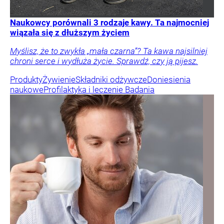
Naukowcy porównali 3 rodzaje kawy. Ta najmocniej
wiązała się z dłuższym życiem
Myślisz, że to zwykła „mała czarna”? Ta kawa najsilniej
chroni serce i wydłuża życie. Sprawdź, czy ją pijesz.
Produkty
Żywienie
Składniki odżywcze
Doniesienia
naukowe
Profilaktyka i leczenie
Badania