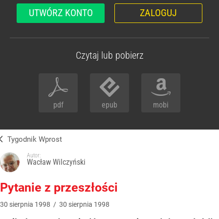
UTWÓRZ KONTO
ZALOGUJ
Czytaj lub pobierz
pdf
epub
mobi
Tygodnik Wprost
Autor:
Wacław Wilczyński
Pytanie z przeszłości
30
sierpnia
1998
/
30
sierpnia
1998