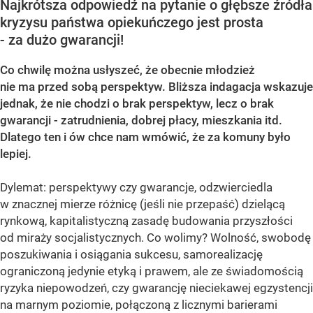
Najkrótsza odpowiedź na pytanie o głębsze źródła
kryzysu państwa opiekuńczego jest prosta
- za dużo gwarancji!
Co chwilę można usłyszeć, że obecnie młodzież
nie ma przed sobą perspektyw. Bliższa indagacja wskazuje
jednak, że nie chodzi o brak perspektyw, lecz o brak
gwarancji - zatrudnienia, dobrej płacy, mieszkania itd.
Dlatego ten i ów chce nam wmówić, że za komuny było
lepiej.
Dylemat: perspektywy czy gwarancje, odzwierciedla
w znacznej mierze różnicę (jeśli nie przepaść) dzielącą
rynkową, kapitalistyczną zasadę budowania przyszłości
od miraży socjalistycznych. Co wolimy? Wolność, swobodę
poszukiwania i osiągania sukcesu, samorealizację
ograniczoną jedynie etyką i prawem, ale ze świadomością
ryzyka niepowodzeń, czy gwarancję nieciekawej egzystencji
na marnym poziomie, połączoną z licznymi barierami