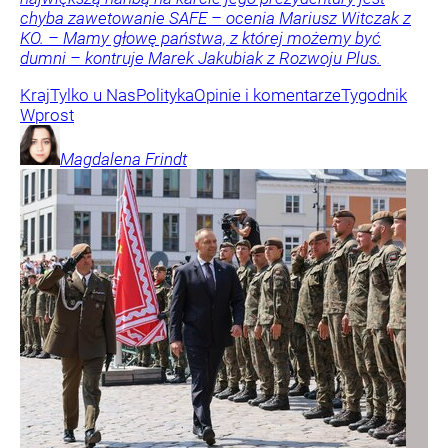
chyba zawetowanie SAFE – ocenia Mariusz Witczak z
KO. – Mamy głowę państwa, z której możemy być
dumni – kontruje Marek Jakubiak z Rozwoju Plus.
Kraj
Tylko u Nas
Polityka
Opinie i komentarze
Tygodnik
Wprost
Magdalena
Frindt