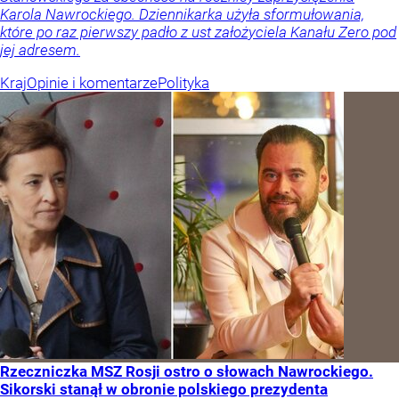
Karola Nawrockiego. Dziennikarka użyła sformułowania,
które po raz pierwszy padło z ust założyciela Kanału Zero pod
jej adresem.
Kraj
Opinie i komentarze
Polityka
Rzeczniczka MSZ Rosji ostro o słowach Nawrockiego.
Sikorski stanął w obronie polskiego prezydenta