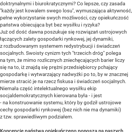
doktrynalnymi i biurokratycznymi? Co lepsze, czy zasada
"każdy jest kowalem swego losu", wymuszająca aktywność,
pełne wykorzystanie swych możliwości, czy opiekuńczość
państwa obiecująca byt bez wysiłku i ryzyka?
Już od dość dawna poszukuje się rozwiązań ustrojowych
łączących zalety gospodarki rynkowej, jej dynamiki,
z rozbudowanym systemem redystrybucji i świadczeń
socjalnych. Swoisty cynizm tych "trzecich dróg" polega
na tym, że mimo rozlicznych zniechęcających barier liczy
się na to, iż znajdą się prężni przedsiębiorcy pchający
gospodarkę i wytwarzający nadwyżki po to, by w znacznej
mierze stracić je na rzecz fiskusa i świadczeń socjalnych.
Niemała część intelektualnego wysiłku ekip
socjaldemokratycznych kierowana była - i jest
- na konstruowanie systemu, który by godził ustrojowe
cechy gospodarki rynkowej (bez nich nie ma dynamiki)
z tzw. sprawiedliwym podziałem.
Koncepcje państwa opiekuńczego ponoszą na naszych