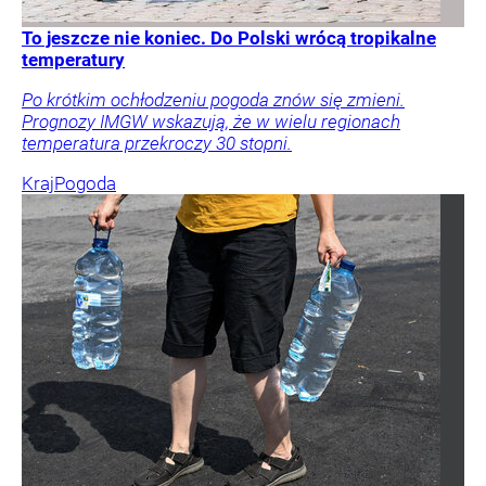
To jeszcze nie koniec. Do Polski wrócą tropikalne
temperatury
Po krótkim ochłodzeniu pogoda znów się zmieni.
Prognozy IMGW wskazują, że w wielu regionach
temperatura przekroczy 30 stopni.
Kraj
Pogoda