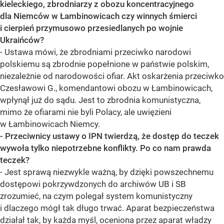
kieleckiego, zbrodniarzy z obozu koncentracyjnego
dla Niemców w Łambinowicach czy winnych śmierci
i cierpień przymusowo przesiedlanych po wojnie
Ukraińców?
- Ustawa mówi, że zbrodniami przeciwko narodowi
polskiemu są zbrodnie popełnione w państwie polskim,
niezależnie od narodowości ofiar. Akt oskarżenia przeciwko
Czesławowi G., komendantowi obozu w Łambinowicach,
wpłynął już do sądu. Jest to zbrodnia komunistyczna,
mimo że ofiarami nie byli Polacy, ale uwięzieni
w Łambinowicach Niemcy.
- Przeciwnicy ustawy o IPN twierdzą, że dostęp do teczek
wywoła tylko niepotrzebne konflikty. Po co nam prawda
teczek?
- Jest sprawą niezwykle ważną, by dzięki powszechnemu
dostępowi pokrzywdzonych do archiwów UB i SB
zrozumieć, na czym polegał system komunistyczny
i dlaczego mógł tak długo trwać. Aparat bezpieczeństwa
działał tak, by każda myśl, oceniona przez aparat władzy