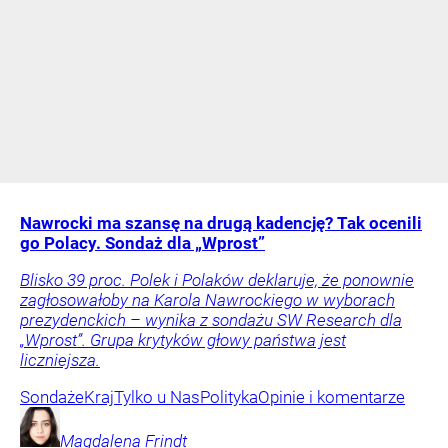
Nawrocki ma szansę na drugą kadencję? Tak ocenili
go Polacy. Sondaż dla „Wprost”
Blisko 39 proc. Polek i Polaków deklaruje, że ponownie
zagłosowałoby na Karola Nawrockiego w wyborach
prezydenckich – wynika z sondażu SW Research dla
„Wprost”. Grupa krytyków głowy państwa jest
liczniejsza.
Sondaże
Kraj
Tylko u Nas
Polityka
Opinie i komentarze
Magdalena
Frindt