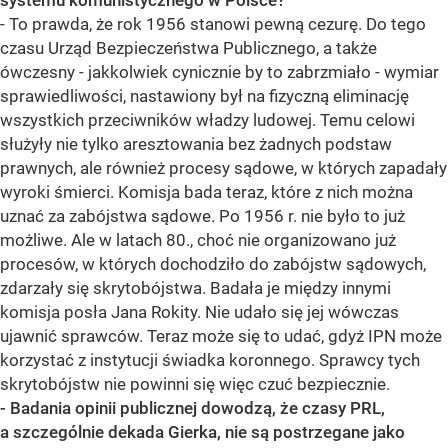
systemu komunistycznego w Polsce?
- To prawda, że rok 1956 stanowi pewną cezurę. Do tego
czasu Urząd Bezpieczeństwa Publicznego, a także
ówczesny - jakkolwiek cynicznie by to zabrzmiało - wymiar
sprawiedliwości, nastawiony był na fizyczną eliminację
wszystkich przeciwników władzy ludowej. Temu celowi
służyły nie tylko aresztowania bez żadnych podstaw
prawnych, ale również procesy sądowe, w których zapadały
wyroki śmierci. Komisja bada teraz, które z nich można
uznać za zabójstwa sądowe. Po 1956 r. nie było to już
możliwe. Ale w latach 80., choć nie organizowano już
procesów, w których dochodziło do zabójstw sądowych,
zdarzały się skrytobójstwa. Badała je między innymi
komisja posła Jana Rokity. Nie udało się jej wówczas
ujawnić sprawców. Teraz może się to udać, gdyż IPN może
korzystać z instytucji świadka koronnego. Sprawcy tych
skrytobójstw nie powinni się więc czuć bezpiecznie.
- Badania opinii publicznej dowodzą, że czasy PRL,
a szczególnie dekada Gierka, nie są postrzegane jako