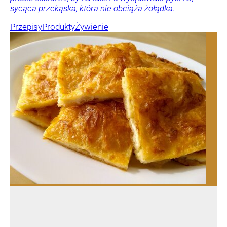
sycąca przekąska, która nie obciąża żołądka.
Przepisy
Produkty
Żywienie