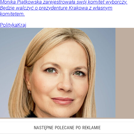
Monika Piątkowska zarejestrowała swój komitet wyborczy.
Będzie walczyć o prezydenturę Krakowa z własnym
komitetem.
Polityka
Kraj