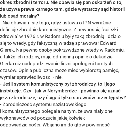
okres zbrodni i terroru. Nie obawia się pan oskarżeń o to,
że używa prawa karnego tam, gdzie wystarczy sąd historii
lub osąd moralny?
- Nie obawiam się tego, gdyż ustawa o IPN wyraźnie
definiuje zbrodnie komunistyczne. Z pewnością "ścieżki
zdrowia" w 1976 r. w Radomiu były taką zbrodnią i działo
się to wtedy, gdy faktyczną władzę sprawował Edward
Gierek. Na pewno osoby pokrzywdzone wtedy w Radomiu,
a także ich rodziny, mają odmienną opinię o dekadzie
Gierka niż nadspodziewanie liczni apologeci tamtych
czasów. Opinia publiczna może mieć wybiórczą pamięć,
wymiar sprawiedliwości - nie.
- Jeśli system komunistyczny był zbrodniczy, to i jego
instytucje. Czy - jak w Norymberdze - powinno się uznać
je za zbrodnicze, czy ścigać tylko sprawców przestępstw?
- Zbrodniczość systemu nazistowskiego
i komunistycznego polegała na tym, że uwalniały one
wykonawców od poczucia jakiejkolwiek
odpowiedzialności. Wbijano im do głów powinność