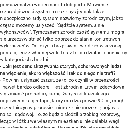
posłuszeństwa wobec narodu lub partii. Mówienie
o zbrodniczości systemu może być jednak także
niebezpieczne. Gdy system nazwiemy zbrodniczym, jakże
często możemy usłyszeć: "Sądźcie system, a nie
wykonawców". Tymczasem zbrodniczość systemu mogła
się urzeczywistniać tylko poprzez działania konkretnych
wykonawców. Oni czynili bezprawie - w odczłowieczonej
postaci, lecz z własnej woli. Teraz te ich działania oceniamy
w kategoriach zbrodni.
- Jaki jest sens skazywania starych, schorowanych ludzi
na więzienie, skoro większość i tak do niego nie trafi?
- Powinni usłyszeć zarzut, że to, co czynili w przeszłości
- nawet bardzo odległej - jest zbrodnią. Litwini zdecydowali
się zmienić procedurę karną, żeby szef litewskiego
odpowiednika gestapo, który ma dziś prawie 90 lat, mógł
uczestniczyć w procesie, mimo że nie może się pojawić
na sali sądowej. To, że będzie śledził przebieg rozprawy,
leżąc w łóżku we własnym mieszkaniu, nie osłabia wagi