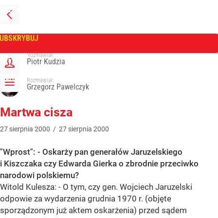
PRZEJDŹ
NA
WPROST
STRONĘ
GŁÓWNĄ
UBSKRYBUJ
Tygodnik Wprost
Rozmawiał:
ZALOGUJ
Piotr Kudzia
MENU
Rozmawiał:
Grzegorz Pawelczyk
Martwa cisza
27
sierpnia
2000
/
27
sierpnia
2000
"Wprost": - Oskarży pan generałów Jaruzelskiego
i Kiszczaka czy Edwarda Gierka o zbrodnie przeciwko
narodowi polskiemu?
Witold Kulesza: - O tym, czy gen. Wojciech Jaruzelski
odpowie za wydarzenia grudnia 1970 r. (objęte
sporządzonym już aktem oskarżenia) przed sądem