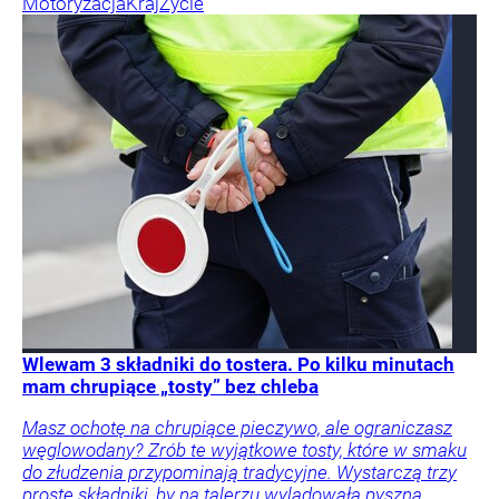
Motoryzacja
Kraj
Życie
Wlewam 3 składniki do tostera. Po kilku minutach
mam chrupiące „tosty” bez chleba
Masz ochotę na chrupiące pieczywo, ale ograniczasz
węglowodany? Zrób te wyjątkowe tosty, które w smaku
do złudzenia przypominają tradycyjne. Wystarczą trzy
proste składniki, by na talerzu wylądowała pyszna,