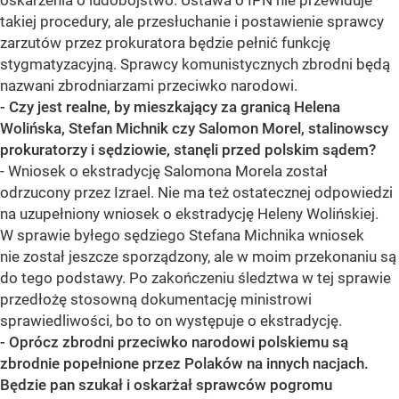
oskarżenia o ludobójstwo. Ustawa o IPN nie przewiduje
takiej procedury, ale przesłuchanie i postawienie sprawcy
zarzutów przez prokuratora będzie pełnić funkcję
stygmatyzacyjną. Sprawcy komunistycznych zbrodni będą
nazwani zbrodniarzami przeciwko narodowi.
- Czy jest realne, by mieszkający za granicą Helena
Wolińska, Stefan Michnik czy Salomon Morel, stalinowscy
prokuratorzy i sędziowie, stanęli przed polskim sądem?
- Wniosek o ekstradycję Salomona Morela został
odrzucony przez Izrael. Nie ma też ostatecznej odpowiedzi
na uzupełniony wniosek o ekstradycję Heleny Wolińskiej.
W sprawie byłego sędziego Stefana Michnika wniosek
nie został jeszcze sporządzony, ale w moim przekonaniu są
do tego podstawy. Po zakończeniu śledztwa w tej sprawie
przedłożę stosowną dokumentację ministrowi
sprawiedliwości, bo to on występuje o ekstradycję.
- Oprócz zbrodni przeciwko narodowi polskiemu są
zbrodnie popełnione przez Polaków na innych nacjach.
Będzie pan szukał i oskarżał sprawców pogromu