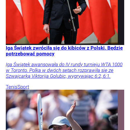
Iga Świątek zwróciła się do kibiców z Polski. Będzie
potrzebować pomocy
Iga Świątek awansowała do IV rundy turnieju WTA 1000
w Toronto. Polka w dwóch setach rozprawiła się ze
Szwajcarką Viktorija Golubic, wygrywając 6:2, 6:1.
Tenis
Sport