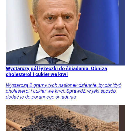
Wystarczy pół łyżeczki do śniadania. Obniża
cholesterol i cukier we krwi
Wystarczą 2 gramy tych nasionek dziennie, by obniżyć
cholesterol i cukier we krwi. Sprawdź, w jaki sposób
dodać je do porannego śniadania