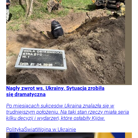
Nagły zwrot ws. Ukrainy. Sytuacja zrobiła
się dramatyczna
Po miesiącach sukcesów Ukraina znalazła się w
trudniejszym położeniu. Na taki stan rzeczy miała seria
kilku decyzji i wydarzeń, które osłabiły Kijów.
Polityka
Świat
Wojna w Ukrainie