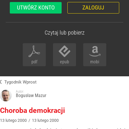
UTWÓRZ KONTO
ZALOGUJ
Czytaj lub pobierz
pdf
epub
mobi
Tygodnik Wprost
Autor:
Bogusław Mazur
Choroba demokracji
13
lutego
2000
/
13
lutego
2000