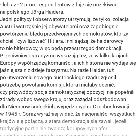
- lub aż - 2 proc. respondentów zdaje się oczekiwać
na polskiego Jörga Haidera.
Jedni politycy i obserwatorzy utrzymują, że tylko izolacja
Austrii wstrząśnie jej obywatelami oraz zapobiegnie
powtórzeniu błędu przedwojennych demokratów, którzy
chcieli "cywilizować" Hitlera. Inni sądzą, że haiderowcy
to nie hitlerowcy, więc będą przestrzegać demokracji.
Przeciwnicy ostracyzmu wskazują też, że w kilku krajach
Europy współrządzą komuniści, a ich historia nie wydaje się
jaśniejsza niż dzieje faszyzmu. Na razie Haider, tuż
po utworzeniu nowego austriackiego rządu, zgłosił
potrzebę powołania komisji, która miałaby ocenić,
czy przywódcy socjaldemokratycznej opozycji nie popełnili
zdrady wobec swego kraju, oraz zażądał odszkodowań
dla Niemców sudeckich, wypędzonych z Czechosłowacji
w 1945 r. Coraz wyraźniej widać, że nacjonaliści wszystkich
krajów się połączą, a stara demokracja się zawali, jeżeli
tradycyjne partie nie zwalczą korupcyjnych afer
i państwowego kapitalizmu. Szowiniści i neofaszyści są