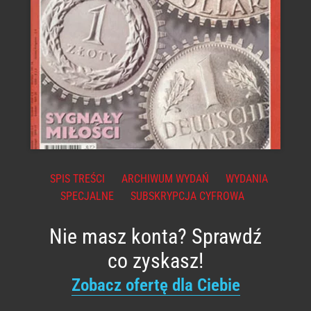
SPIS TREŚCI
ARCHIWUM WYDAŃ
WYDANIA
SPECJALNE
SUBSKRYPCJA CYFROWA
Nie masz konta? Sprawdź
co zyskasz!
Zobacz ofertę dla Ciebie