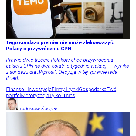
Tego sondażu premier nie może zlekceważyć.
Polacy o przywróceniu CPN
Prawie dwie trzecie Polaków chce przywrócenia
pakietu CPN na dwa ostatnie tygodnie wakacji – wynika
z sondażu dla „Wprost”. Decyzja w tej sprawie lada
dzień.
Finanse i inwestycje
Firmy i rynki
Gospodarka
Twój
portfel
Motoryzacja
Tylko u Nas
Radosław
Święcki