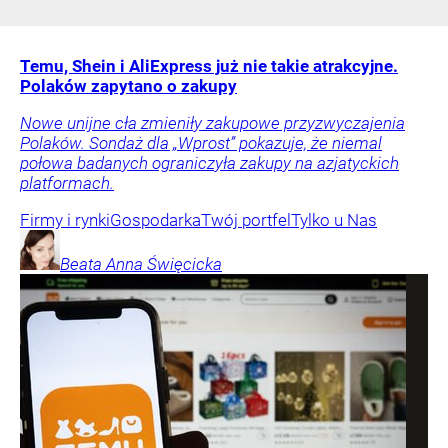
Temu, Shein i AliExpress już nie takie atrakcyjne.
Polaków zapytano o zakupy
Nowe unijne cła zmieniły zakupowe przyzwyczajenia
Polaków. Sondaż dla „Wprost” pokazuje, że niemal
połowa badanych ograniczyła zakupy na azjatyckich
platformach.
Firmy i rynki
Gospodarka
Twój portfel
Tylko u Nas
Beata Anna
Święcicka