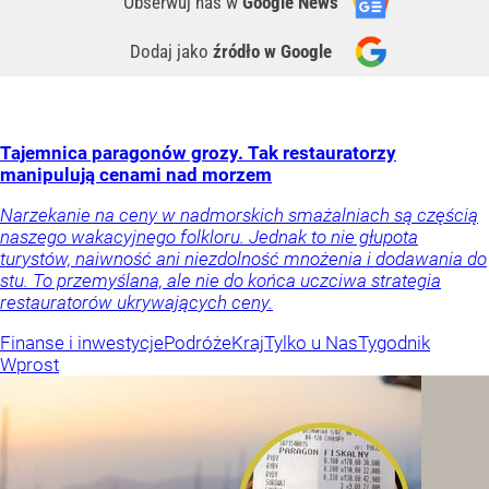
Obserwuj nas
w
Google News
Dodaj jako
źródło w Google
Tajemnica paragonów grozy. Tak restauratorzy
manipulują cenami nad morzem
Narzekanie na ceny w nadmorskich smażalniach są częścią
naszego wakacyjnego folkloru. Jednak to nie głupota
turystów, naiwność ani niezdolność mnożenia i dodawania do
stu. To przemyślana, ale nie do końca uczciwa strategia
restauratorów ukrywających ceny.
Finanse i inwestycje
Podróże
Kraj
Tylko u Nas
Tygodnik
Wprost