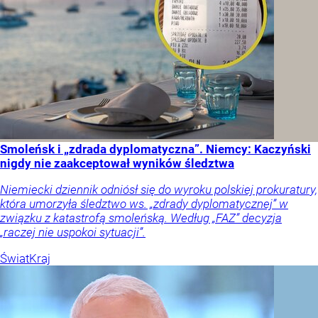
Smoleńsk i „zdrada dyplomatyczna”. Niemcy: Kaczyński
nigdy nie zaakceptował wyników śledztwa
Niemiecki dziennik odniósł się do wyroku polskiej prokuratury,
która umorzyła śledztwo ws. „zdrady dyplomatycznej” w
związku z katastrofą smoleńską. Według „FAZ” decyzja
„raczej nie uspokoi sytuacji”.
Świat
Kraj