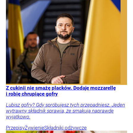
Z cukinii nie smażę placków. Dodaję mozzarellę
i robię chrupiące gofry
Lubisz gofry? Gdy spróbujesz tych przepadniesz. Jeden
wytrawny składnik sprawia, że smakują naprawdę
wyjątkowo.
Przepisy
Żywienie
Składniki odżywcze