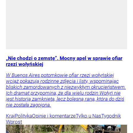
„Nie chodzi o zemstę”. Mocny apel w sprawie ofiar
rzezi wołyńskiej
W Buenos Aires potomkowie ofiar rzezi wołyńskiej
wciąż pokazują rodzinne zdjęcia i listy, wspominając
bliskich zamordowanych z niezwykłym okrucieństwem.
Ich dramat przypomina, że dla wielu rodzin Wołyń nie
jest historią zamkniętą, lecz bolesną raną, która do dziś
nie została zagojona.
Kraj
Polityka
Opinie i komentarze
Tylko u Nas
Tygodnik
Wprost