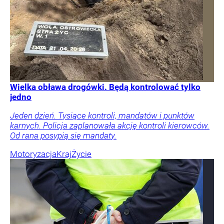
Wielka obława drogówki. Będą kontrolować tylko
jedno
Jeden dzień. Tysiące kontroli, mandatów i punktów
karnych. Policja zaplanowała akcję kontroli kierowców.
Od rana posypią się mandaty.
Motoryzacja
Kraj
Życie