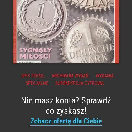
SPIS TREŚCI
ARCHIWUM WYDAŃ
WYDANIA
SPECJALNE
SUBSKRYPCJA CYFROWA
Nie masz konta? Sprawdź
co zyskasz!
Zobacz ofertę dla Ciebie