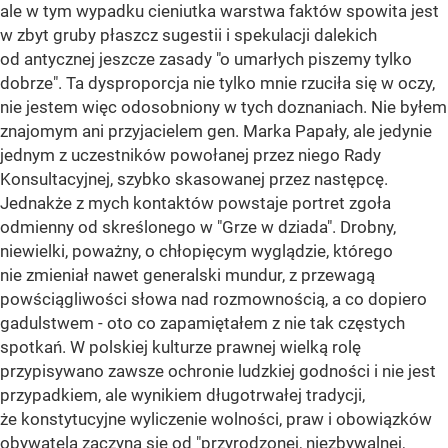
ale w tym wypadku cieniutka warstwa faktów spowita jest
w zbyt gruby płaszcz sugestii i spekulacji dalekich
od antycznej jeszcze zasady "o umarłych piszemy tylko
dobrze". Ta dysproporcja nie tylko mnie rzuciła się w oczy,
nie jestem więc odosobniony w tych doznaniach. Nie byłem
znajomym ani przyjacielem gen. Marka Papały, ale jedynie
jednym z uczestników powołanej przez niego Rady
Konsultacyjnej, szybko skasowanej przez następcę.
Jednakże z mych kontaktów powstaje portret zgoła
odmienny od skreślonego w "Grze w dziada". Drobny,
niewielki, poważny, o chłopięcym wyglądzie, którego
nie zmieniał nawet generalski mundur, z przewagą
powściągliwości słowa nad rozmownością, a co dopiero
gadulstwem - oto co zapamiętałem z nie tak częstych
spotkań. W polskiej kulturze prawnej wielką rolę
przypisywano zawsze ochronie ludzkiej godności i nie jest
przypadkiem, ale wynikiem długotrwałej tradycji,
że konstytucyjne wyliczenie wolności, praw i obowiązków
obywatela zaczyna się od "przyrodzonej, niezbywalnej,