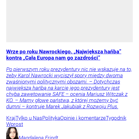
Wrze po roku Nawrockiego. „Największa hańba”
kontra „Cała Europa nam go zazdrości”
Po pierwszym roku prezydentury nic nie wskazuje na to,
żeby Karol Nawrocki wyciszył spory między dwoma
zwaśnionymi politycznymi obozami. – Dotychczas
największą hańbą na karcie jego prezydentury jest
chyba zawetowanie SAFE – ocenia Mariusz Witczak z
KO. – Mamy głowę państwa, z której możemy być
dumni – kontruje Marek Jakubiak z Rozwoju Plus.
Kraj
Tylko u Nas
Polityka
Opinie i komentarze
Tygodnik
Wprost
Magdalena
Frindt