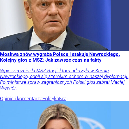
Moskwa znów wygraża Polsce i atakuje Nawrockiego.
Kolejny głos z MSZ: Jak zawsze czas na fakty
Wpis rzeczniczki MSZ Rosji, która uderzyła w Karola
Nawrockiego, odbił się szerokim echem w naszej dyplomacji.
Po ministrze spraw zagranicznych Polski głos zabrał Maciej
Wewiór.
Opinie i komentarze
Polityka
Kraj