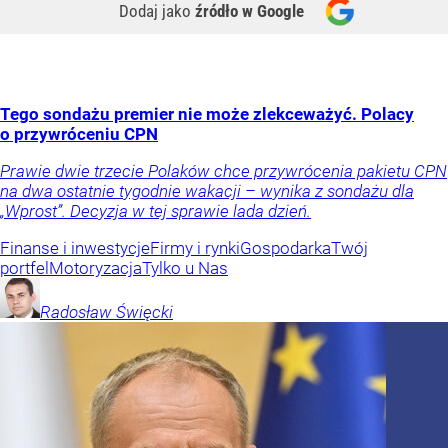
Dodaj jako
źródło w Google
Tego sondażu premier nie może zlekceważyć. Polacy
o przywróceniu CPN
Prawie dwie trzecie Polaków chce przywrócenia pakietu CPN
na dwa ostatnie tygodnie wakacji – wynika z sondażu dla
„Wprost”. Decyzja w tej sprawie lada dzień.
Finanse i inwestycje
Firmy i rynki
Gospodarka
Twój
portfel
Motoryzacja
Tylko u Nas
Radosław
Święcki