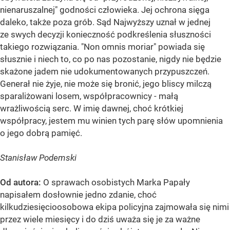
nienaruszalnej" godności człowieka. Jej ochrona sięga
daleko, także poza grób. Sąd Najwyższy uznał w jednej
ze swych decyzji konieczność podkreślenia słuszności
takiego rozwiązania. "Non omnis moriar" powiada się
słusznie i niech to, co po nas pozostanie, nigdy nie będzie
skażone jadem nie udokumentowanych przypuszczeń.
Generał nie żyje, nie może się bronić, jego bliscy milczą
sparaliżowani losem, współpracownicy - małą
wrażliwością serc. W imię dawnej, choć krótkiej
współpracy, jestem mu winien tych parę słów upomnienia
o jego dobrą pamięć.
Stanisław Podemski
Od autora:
O sprawach osobistych Marka Papały
napisałem dosłownie jedno zdanie, choć
kilkudziesięcioosobowa ekipa policyjna zajmowała się nimi
przez wiele miesięcy i do dziś uważa się je za ważne