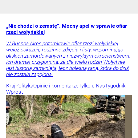
„Nie chodzi o zemstę”. Mocny apel w sprawie ofiar
rzezi wołyńskiej
W Buenos Aires potomkowie ofiar rzezi wołyńskiej
wciąż pokazują rodzinne zdjęcia i listy, wspominając
bliskich zamordowanych z niezwykłym okrucieństwem.
Ich dramat przypomina, że dla wielu rodzin Wołyń nie
jest historią zamkniętą, lecz bolesną raną, która do dziś
nie została zagojona.
Kraj
Polityka
Opinie i komentarze
Tylko u Nas
Tygodnik
Wprost