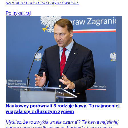
szerokim echem na całym świecie.
Polityka
Kraj
Naukowcy porównali 3 rodzaje kawy. Ta najmocniej
wiązała się z dłuższym życiem
Myślisz, że to zwykła „mała czarna”? Ta kawa najsilniej
chroni serce i wydłuża życie. Sprawdź, czy ją pijesz.