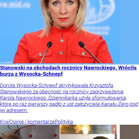
Stanowski na obchodach rocznicy Nawrockiego. Wróciła
burza z Wysocką-Schnepf
Dorota Wysocka-Schnepf skrytykowała Krzysztofa
Stanowskiego za obecność na rocznicy zaprzysiężenia
Karola Nawrockiego. Dziennikarka użyła sformułowania,
które po raz pierwszy padło z ust założyciela Kanału Zero pod
jej adresem.
Kraj
Opinie i komentarze
Polityka