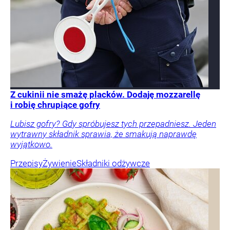
Z cukinii nie smażę placków. Dodaję mozzarellę
i robię chrupiące gofry
Lubisz gofry? Gdy spróbujesz tych przepadniesz. Jeden
wytrawny składnik sprawia, że smakują naprawdę
wyjątkowo.
Przepisy
Żywienie
Składniki odżywcze