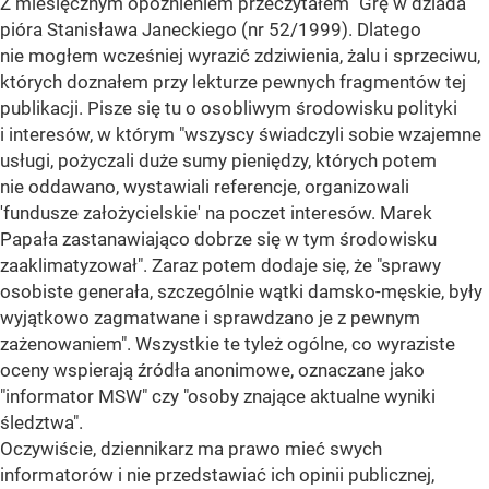
Z miesięcznym opóźnieniem przeczytałem "Grę w dziada"
pióra Stanisława Janeckiego (nr 52/1999). Dlatego
nie mogłem wcześniej wyrazić zdziwienia, żalu i sprzeciwu,
których doznałem przy lekturze pewnych fragmentów tej
publikacji. Pisze się tu o osobliwym środowisku polityki
i interesów, w którym "wszyscy świadczyli sobie wzajemne
usługi, pożyczali duże sumy pieniędzy, których potem
nie oddawano, wystawiali referencje, organizowali
'fundusze założycielskie' na poczet interesów. Marek
Papała zastanawiająco dobrze się w tym środowisku
zaaklimatyzował". Zaraz potem dodaje się, że "sprawy
osobiste generała, szczególnie wątki damsko-męskie, były
wyjątkowo zagmatwane i sprawdzano je z pewnym
zażenowaniem". Wszystkie te tyleż ogólne, co wyraziste
oceny wspierają źródła anonimowe, oznaczane jako
"informator MSW" czy "osoby znające aktualne wyniki
śledztwa".
Oczywiście, dziennikarz ma prawo mieć swych
informatorów i nie przedstawiać ich opinii publicznej,