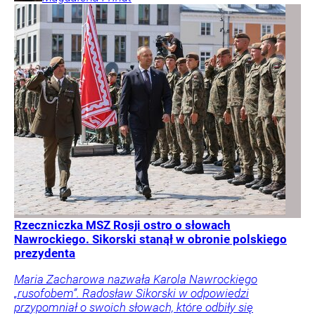
Rzeczniczka MSZ Rosji ostro o słowach
Nawrockiego. Sikorski stanął w obronie polskiego
prezydenta
Maria Zacharowa nazwała Karola Nawrockiego
„rusofobem”. Radosław Sikorski w odpowiedzi
przypomniał o swoich słowach, które odbiły się