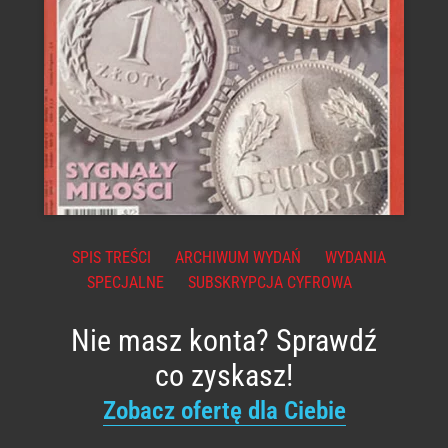
SPIS TREŚCI
ARCHIWUM WYDAŃ
WYDANIA
SPECJALNE
SUBSKRYPCJA CYFROWA
Nie masz konta? Sprawdź
co zyskasz!
Zobacz ofertę dla Ciebie