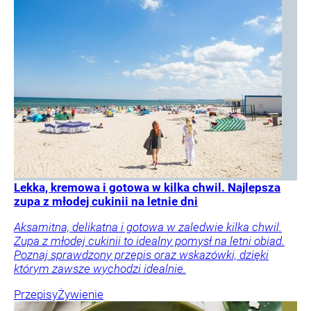
Lekka, kremowa i gotowa w kilka chwil. Najlepsza
zupa z młodej cukinii na letnie dni
Aksamitna, delikatna i gotowa w zaledwie kilka chwil.
Zupa z młodej cukinii to idealny pomysł na letni obiad.
Poznaj sprawdzony przepis oraz wskazówki, dzięki
którym zawsze wychodzi idealnie.
Przepisy
Żywienie