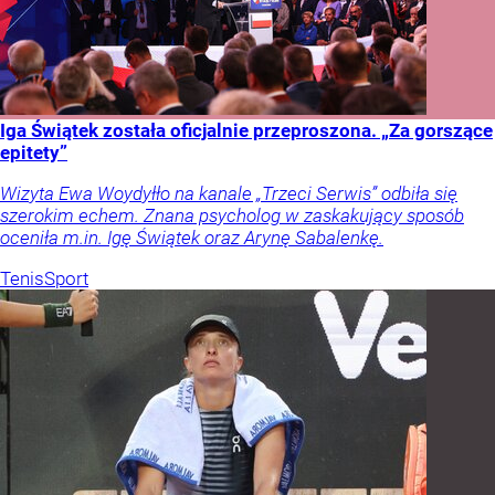
Iga Świątek została oficjalnie przeproszona. „Za gorszące
epitety”
Wizyta Ewa Woydyłło na kanale „Trzeci Serwis” odbiła się
szerokim echem. Znana psycholog w zaskakujący sposób
oceniła m.in. Igę Świątek oraz Arynę Sabalenkę.
Tenis
Sport