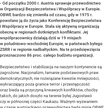
- Od początku 2000 r. Austria sprawuje przewodnictwo
w Organizacji Bezpieczeństwa i Współpracy w Europie.
OBWE bardzo się zmieniła od czasu, gdy w 1975 r.
powołano ją do życia jako Konferencję Bezpieczeństwa
i Współpracy w Europie. Stała się aktywną organizacją
obecną w regionach dotkniętych konfliktami. Jej
współpracownicy działają dziś w 19 misjach
w południowo-wschodniej Europie, w państwach byłego
ZSRR i w regionie nadbałtyckim. Na te przedsięwzięcia
przeznaczono 86 proc. całego budżetu organizacji.
Bezpieczeństwo i stabilizacja na naszym kontynencie są
zagrożone. Nacjonalizm, łamanie podstawowych praw
demokratycznych, nie rozwiązane kwestie mniejszości,
wykraczający poza granice terror i przestępczość
oraz bieda są przyczyną krwawych konfliktów, choćby
takich, do jakich doszło na terenie byłej Jugosławii
czy w północnej części Kaukazu. Ważnym wyzwaniem
w czasie austriackiego przewodnictwa będą misje OBWE