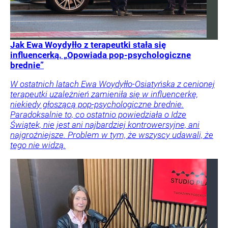
Jak Ewa Woydyłło z terapeutki stała się
influencerką. „Opowiada pop-psychologiczne
brednie”
W ostatnich latach Ewa Woydyłło-Osiatyńska z cenionej
terapeutki uzależnień zamieniła się w influencerkę,
niekiedy głoszącą pop-psychologiczne brednie.
Paradoksalnie to, co ostatnio powiedziała o Idze
Świątek, nie jest ani najbardziej kontrowersyjne, ani
najgroźniejsze. Problem w tym, że wszyscy udawali, że
tego nie widzą.