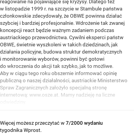
reagowanie na pojawiające się kryzysy. Dlatego też
w listopadzie 1999 r. na szczycie w Stambule państwa
członkowskie zdecydowały, że OBWE powinna działać
szybciej i bardziej profesjonalnie. Wdrożenie tak zwanej
koncepcji react będzie ważnym zadaniem podczas
austriackiego przewodnictwa. Cywilni eksperci państw
OBWE, świetnie wyszkoleni w takich dziedzinach, jak
działania policyjne, budowa struktur demokratycznych
i monitorowanie wyborów, powinni być gotowi
do wkroczenia do akcji tak szybko, jak to możliwe.
Aby w ciągu tego roku obszernie informować opinię
publiczną o naszej działalności, austriackie Ministerstwo
Spraw Zagranicznych założyło specjalną stronę
internetową: www.osze.at. Mamy nadzieję na liczne
odwiedziny.
Więcej możesz przeczytać w
7/2000 wydaniu
tygodnika Wprost
.