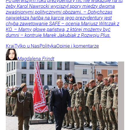
Po pierwszym roku prezydentury nic nie wskazuje na to,
żeby Karol Nawrocki wyciszył spory między dwoma
zwaśnionymi politycznymi obozami. – Dotychczas
największą hańbą na karcie jego prezydentury jest
chyba zawetowanie SAFE – ocenia Mariusz Witczak z
KO. – Mamy głowę państwa, z której możemy być
dumni – kontruje Marek Jakubiak z Rozwoju Plus.
Kraj
Tylko u Nas
Polityka
Opinie i komentarze
Magdalena
Frindt