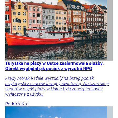
Turystka na plaży w Ustce zaalarmowała służby.
Obiekt wyglądał jak pocisk z wyrzutni RPG
Prądy morskie i fale wyrzuciły na brzeg pocisk
artyleryjski z czasów II wojny światowej. Na czas akcji
saperów część plaży w Ustce była zabezpieczona i
wyłączona z użytku.
Podróże
Kraj