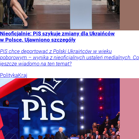
Nieoficjalnie: PiS szykuje zmiany dla Ukraińców
w Polsce. Ujawniono szczegóły
PiS chce deportować z Polski Ukraińców w wieku
poborowym – wynika z nieoficjalnych ustaleń medialnych. Co
jeszcze wiadomo na ten temat?
Polityka
Kraj