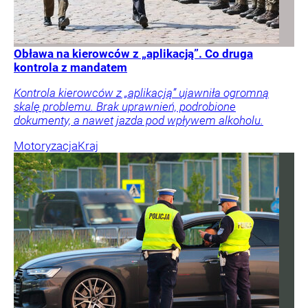
Obława na kierowców z „aplikacją”. Co druga
kontrola z mandatem
Kontrola kierowców z „aplikacją” ujawniła ogromną
skalę problemu. Brak uprawnień, podrobione
dokumenty, a nawet jazda pod wpływem alkoholu.
Motoryzacja
Kraj