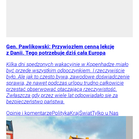
Gen. Pawlikowski: Przywiozłem cenną lekcję
z Danii. Tego potrzebuje dziś cała Europa
Kilka dni spędzonych wakacyjnie w Kopenhadze miało
być przede wszystkim odpoczynkiem. I rzeczywiście
było. Ale jak to często bywa, zawodowe doświadczenie
sprawia, że nawet podczas urlopu trudno całkowicie
przestać obserwować otaczającą rzeczywistość.
Zwłaszcza gdy przez wiele lat odpowiadało się za
bezpieczeństwo państwa.
Opinie i komentarze
Polityka
Kraj
Świat
Tylko u Nas