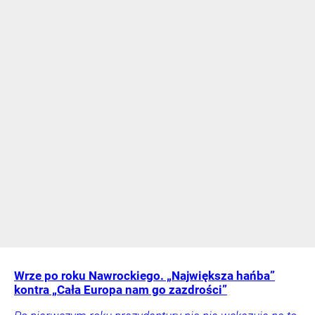
Wrze po roku Nawrockiego. „Największa hańba”
kontra „Cała Europa nam go zazdrości”