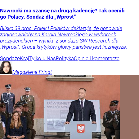
Nawrocki ma szansę na drugą kadencję? Tak ocenili
go Polacy. Sondaż dla „Wprost”
Blisko 39 proc. Polek i Polaków deklaruje, że ponownie
zagłosowałoby na Karola Nawrockiego w wyborach
prezydenckich – wynika z sondażu SW Research dla
„Wprost”. Grupa krytyków głowy państwa jest liczniejsza.
Sondaże
Kraj
Tylko u Nas
Polityka
Opinie i komentarze
Magdalena
Frindt