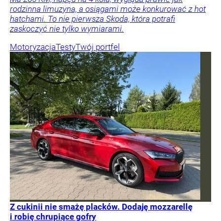
rodzinna limuzyna, a osiągami może konkurować z hot
hatchami. To nie pierwsza Skoda, która potrafi
zaskoczyć nie tylko wymiarami.
Motoryzacja
Testy
Twój portfel
Z cukinii nie smażę placków. Dodaję mozzarellę
i robię chrupiące gofry