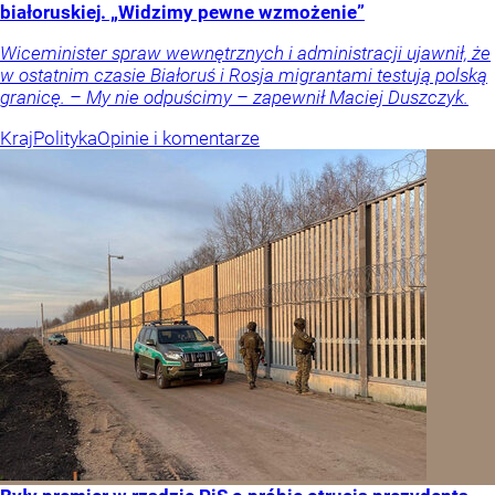
białoruskiej. „Widzimy pewne wzmożenie”
Wiceminister spraw wewnętrznych i administracji ujawnił, że
w ostatnim czasie Białoruś i Rosja migrantami testują polską
granicę. – My nie odpuścimy – zapewnił Maciej Duszczyk.
Kraj
Polityka
Opinie i komentarze