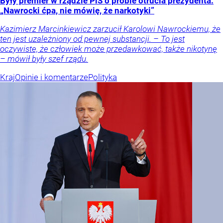
Były premier w rządzie PiS o próbie otrucia prezydenta.
„Nawrocki ćpa, nie mówię, że narkotyki”
Kazimierz Marcinkiewicz zarzucił Karolowi Nawrockiemu, że
ten jest uzależniony od pewnej substancji. – To jest
oczywiste, że człowiek może przedawkować, także nikotynę
– mówił były szef rządu.
Kraj
Opinie i komentarze
Polityka