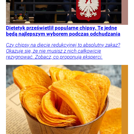
Dietetyk prześwietlił popularne chipsy. Te jedne
będą najlepszym wyborem podczas odchudzania
Czy chipsy na diecie redukcyjnej to absolutny zakaz?
Okazuje się, że nie musisz z nich całkowicie
rezygnować. Zobacz, co proponują eksperci.