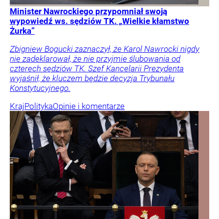
Minister Nawrockiego przypomniał swoją
wypowiedź ws. sędziów TK. „Wielkie kłamstwo
Żurka”
Zbigniew Bogucki zaznaczył, że Karol Nawrocki nigdy
nie zadeklarował, że nie przyjmie ślubowania od
czterech sędziów TK. Szef Kancelarii Prezydenta
wyjaśnił, że kluczem będzie decyzja Trybunału
Konstytucyjnego.
Kraj
Polityka
Opinie i komentarze