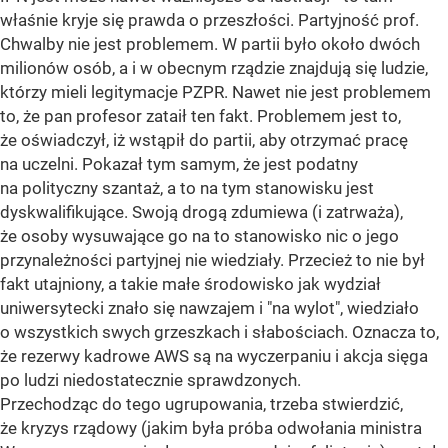
właśnie kryje się prawda o przeszłości. Partyjność prof.
Chwalby nie jest problemem. W partii było około dwóch
milionów osób, a i w obecnym rządzie znajdują się ludzie,
którzy mieli legitymacje PZPR. Nawet nie jest problemem
to, że pan profesor zataił ten fakt. Problemem jest to,
że oświadczył, iż wstąpił do partii, aby otrzymać pracę
na uczelni. Pokazał tym samym, że jest podatny
na polityczny szantaż, a to na tym stanowisku jest
dyskwalifikujące. Swoją drogą zdumiewa (i zatrważa),
że osoby wysuwające go na to stanowisko nic o jego
przynależności partyjnej nie wiedziały. Przecież to nie był
fakt utajniony, a takie małe środowisko jak wydział
uniwersytecki znało się nawzajem i "na wylot", wiedziało
o wszystkich swych grzeszkach i słabościach. Oznacza to,
że rezerwy kadrowe AWS są na wyczerpaniu i akcja sięga
po ludzi niedostatecznie sprawdzonych.
Przechodząc do tego ugrupowania, trzeba stwierdzić,
że kryzys rządowy (jakim była próba odwołania ministra