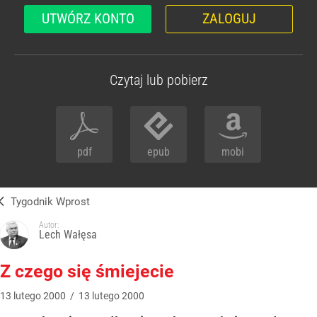
UTWÓRZ KONTO
ZALOGUJ
Czytaj lub pobierz
pdf
epub
mobi
Tygodnik Wprost
Autor:
Lech Wałęsa
Z czego się śmiejecie
13
lutego
2000
/
13
lutego
2000