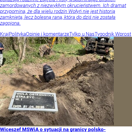
zamordowanych z niezwykłym okrucieństwem. Ich dramat
przypomina, że dla wielu rodzin Wołyń nie jest historią
zamkniętą, lecz bolesną raną, która do dziś nie została
zagojona.
Kraj
Polityka
Opinie i komentarze
Tylko u Nas
Tygodnik Wprost
Wiceszef MSWiA o sytuacji na granicy polsko-