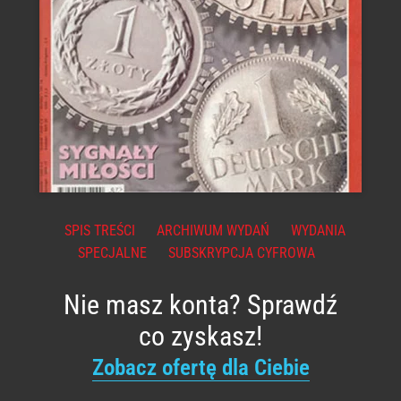
SPIS TREŚCI
ARCHIWUM WYDAŃ
WYDANIA
SPECJALNE
SUBSKRYPCJA CYFROWA
Nie masz konta? Sprawdź
co zyskasz!
Zobacz ofertę dla Ciebie