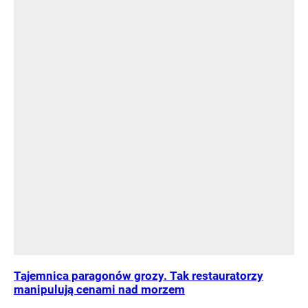
Tajemnica paragonów grozy. Tak restauratorzy
manipulują cenami nad morzem