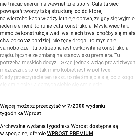
nie tracąc energii na wewnętrzne spory. Cała ta sieć
powiązań tworzy taką strukturę, co do której
na wierzchołkach władzy istnieje obawa, że gdy się wyjmie
jeden element, to runie cała konstrukcja. Myślą więc tak:
mimo że konstrukcja wadliwa, niech trwa, choćby się miała
chwiać coraz bardziej. Nie tędy droga! To myślenie
samobójcze - tu potrzebna jest całkowita rekonstrukcja
rządu, łącznie ze zmianą na stanowisku premiera. Tu
potrzeba męskich decyzji. Skąd jednak wziąć prawdziwych
mężczyzn, skoro tak mało kobiet jest w polityce.
Kiedy przeczytacie ten tekst, to nie śmiejcie się, bo z kogo
się śmiejecie? Z samych siebie się śmiejecie.
Więcej możesz przeczytać w
7/2000 wydaniu
tygodnika Wprost
.
Archiwalne wydania tygodnika Wprost dostępne są
w specjalnej ofercie
WPROST PREMIUM