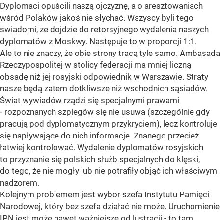
Dyplomaci opuścili naszą ojczyznę, a o aresztowaniach
wśród Polaków jakoś nie słychać. Wszyscy byli tego
świadomi, że dojdzie do retorsyjnego wydalenia naszych
dyplomatów z Moskwy. Następuje to w proporcji 1:1.
Ale to nie znaczy, że obie strony tracą tyle samo. Ambasada
Rzeczypospolitej w stolicy federacji ma mniej liczną
obsadę niż jej rosyjski odpowiednik w Warszawie. Straty
nasze będą zatem dotkliwsze niż wschodnich sąsiadów.
Świat wywiadów rządzi się specjalnymi prawami
- rozpoznanych szpiegów się nie usuwa (szczególnie gdy
pracują pod dyplomatycznym przykryciem), lecz kontroluje
się napływające do nich informacje. Znanego przecież
łatwiej kontrolować. Wydalenie dyplomatów rosyjskich
to przyznanie się polskich służb specjalnych do klęski,
do tego, że nie mogły lub nie potrafiły objąć ich właściwym
nadzorem.
Kolejnym problemem jest wybór szefa Instytutu Pamięci
Narodowej, który bez szefa działać nie może. Uruchomienie
IPN jest może nawet ważniejsze od lustracji - to tam