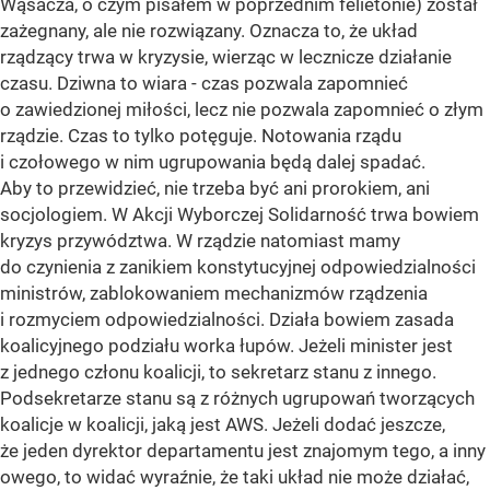
Wąsacza, o czym pisałem w poprzednim felietonie) został
zażegnany, ale nie rozwiązany. Oznacza to, że układ
rządzący trwa w kryzysie, wierząc w lecznicze działanie
czasu. Dziwna to wiara - czas pozwala zapomnieć
o zawiedzionej miłości, lecz nie pozwala zapomnieć o złym
rządzie. Czas to tylko potęguje. Notowania rządu
i czołowego w nim ugrupowania będą dalej spadać.
Aby to przewidzieć, nie trzeba być ani prorokiem, ani
socjologiem. W Akcji Wyborczej Solidarność trwa bowiem
kryzys przywództwa. W rządzie natomiast mamy
do czynienia z zanikiem konstytucyjnej odpowiedzialności
ministrów, zablokowaniem mechanizmów rządzenia
i rozmyciem odpowiedzialności. Działa bowiem zasada
koalicyjnego podziału worka łupów. Jeżeli minister jest
z jednego członu koalicji, to sekretarz stanu z innego.
Podsekretarze stanu są z różnych ugrupowań tworzących
koalicje w koalicji, jaką jest AWS. Jeżeli dodać jeszcze,
że jeden dyrektor departamentu jest znajomym tego, a inny
owego, to widać wyraźnie, że taki układ nie może działać,