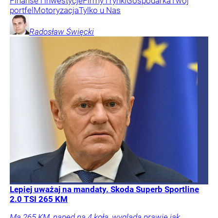
Finanse i inwestycje
Firmy i rynki
Gospodarka
Twój
portfel
Motoryzacja
Tylko u Nas
Radosław
Święcki
Lepiej uważaj na mandaty. Skoda Superb Sportline
2.0 TSI 265 KM
Ma 265 KM, napęd na 4 koła, wygląda prawie jak