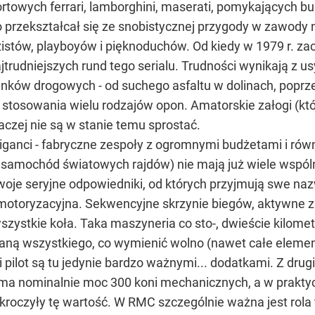
rtowych ferrari, lamborghini, maserati, pomykających b
przekształcał się ze snobistycznej przygody w zawody na
istów, playboyów i pięknoduchów. Od kiedy w 1979 r. z
jtrudniejszych rund tego serialu. Trudności wynikają z 
ków drogowych - od suchego asfaltu w dolinach, poprze
z stosowania wielu rodzajów opon. Amatorskie załogi (k
 raczej nie są w stanie temu sprostać.
giganci - fabryczne zespoły z ogromnymi budżetami i ró
- samochód światowych rajdów) nie mają już wiele wspól
oje seryjne odpowiedniki, od których przyjmują swe nazw
 motoryzacyjna. Sekwencyjne skrzynie biegów, aktywne z
szystkie koła. Taka maszyneria co sto-, dwieście kil
aną wszystkiego, co wymienić wolno (nawet całe eleme
 pilot są tu jedynie bardzo ważnymi... dodatkami. Z drugie
y ma nominalnie moc 300 koni mechanicznych, a w prak
roczyły tę wartość. W RMC szczególnie ważna jest rola