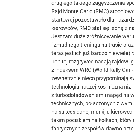
drugiego takiego zagęszczenia spo
Rajd Monte Carlo (RMC) stopniowo 
startowej pozostawało dla hazardz
kierowców, RMC stał się jedną z na
Jest tam duże zróżnicowanie warun
i żmudnego treningu na trasie ora
teraz jest ich już bardzo niewiele)
Ton tej rozgrywce nadają rajdowi 
z indeksem WRC (World Rally Car 
zewnętrznie nieco przypominają sw
technologia, raczej kosmiczna niż
z turbodoładowaniem i napęd na w
technicznych, połączonych z wymi
na sukces danej marki, a kierowca i
takim pociskiem na kółkach, któr
fabrycznych zespołów dawno przek