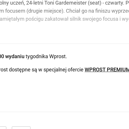
dolny uczeń, 24-letni Toni Gardemeister (seat) - czwarty. 
m focusem (drugie miejsce). Chciał go na finiszu wyprzed
iętałym pościgu zakatował silnik swojego focusa i wycof
00 wydaniu
tygodnika Wprost
.
ost dostępne są w specjalnej ofercie
WPROST PREMIU