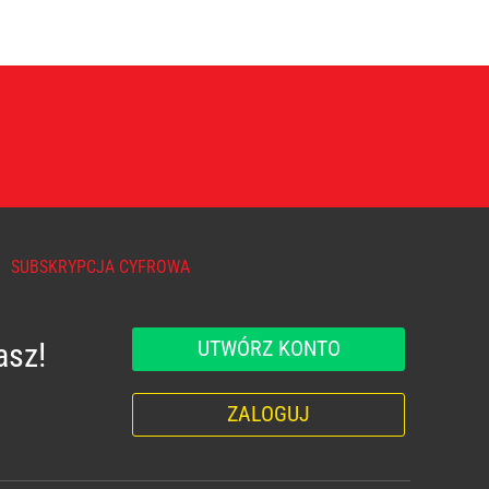
SUBSKRYPCJA CYFROWA
UTWÓRZ KONTO
asz!
ZALOGUJ