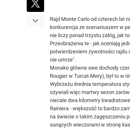
Rajd Monte Carlo od czterech lat n
konkurencja ze scenariuszem w p
nie liczy ponad trzystu załóg, jak 
Przeobrażenia te - jak oceniają j
potwierdzeniem żywotności rajdu i
nie umrze".
Monako główne swe dochody czerpie
Rougier w Turcat-Mery), był to w 
Wybrzeżu średnia temperatura styc
ożywiali więc martwy sezon zarówno
niecałe dwa kilometry kwadratowe. 
Rainiera - większość to bardzo za
na świecie o takim zagęszczeniu 
sunących wieczorami w stronę kasy