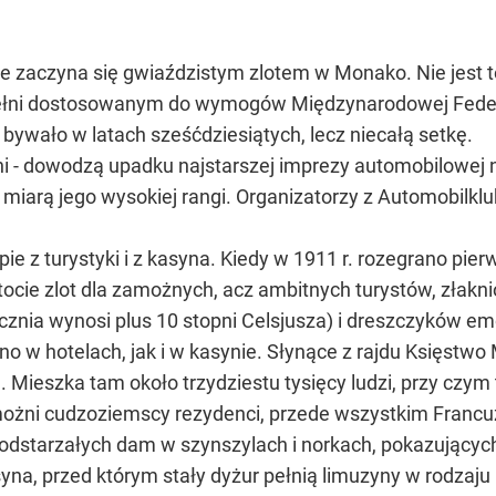
ie zaczyna się gwiaździstym zlotem w Monako. Nie jest t
ełni dostosowanym do wymogów Międzynarodowej Federa
to bywało w latach sześćdziesiątych, lecz niecałą setkę.
edni - dowodzą upadku najstarszej imprezy automobilowej
 miarą jego wysokiej rangi. Organizatorzy z Automobilk
 z turystyki i z kasyna. Kiedy w 1911 r. rozegrano pier
istocie zlot dla zamożnych, acz ambitnych turystów, zła
znia wynosi plus 10 stopni Celsjusza) i dreszczyków em
 w hotelach, jak i w kasynie. Słynące z rajdu Księstwo 
Mieszka tam około trzydziestu tysięcy ludzi, przy czym 
możni cudzoziemscy rezydenci, przede wszystkim Francuzi
podstarzałych dam w szynszylach i norkach, pokazującyc
na, przed którym stały dyżur pełnią limuzyny w rodzaju 