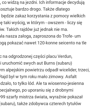
 co widzą na jezdni. Ich informacje decydują
osztuje bardzo drogo. Także dlatego
m będzie zakaz korzystania z pomocy wielkich
taki wyścig, w którym - owszem - liczy się
w. Takich rajdów już jednak nie ma.
ła nasza załoga, zaproszona do Trofe- um
 mogą pokazać nawet 120-konne seicento na tle
c na odgrodzonej części placu Verdun,
li uruchomić swych aut Burns (subaru)
m alpejskim powietrzu odpadł wicelider, trzeci,
? Rajd był w tym roku mało zimowy. Asfalt
dzało, to tylko lód. Ale ta wiosenno-jesienna
ecjalnego, po uporaniu się z drobnymi
999 szarfy mistrza świata, wyraźnie pokazał
n (subaru), także zdobywca czterech tytułów