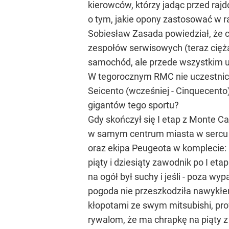
kierowców, którzy jadąc przed rajd
o tym, jakie opony zastosować w 
Sobiesław Zasada powiedział, że ch
zespołów serwisowych (teraz cięża
samochód, ale przede wszystkim um
W tegorocznym RMC nie uczestnicz
Seicento (wcześniej - Cinquecento)
gigantów tego sportu?
Gdy skończył się I etap z Monte C
w samym centrum miasta w sercu Al
oraz ekipa Peugeota w komplecie: P
piąty i dziesiąty zawodnik po I et
na ogół był suchy i jeśli - poza wy
pogoda nie przeszkodziła nawykłe
kłopotami ze swym mitsubishi, pro
rywalom, że ma chrapkę na piąty z 