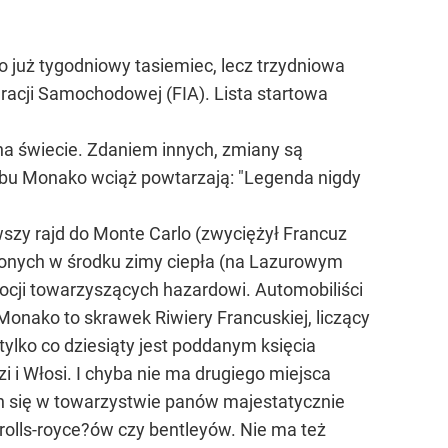
o już tygodniowy tasiemiec, lecz trzydniowa
cji Samochodowej (FIA). Lista startowa
 na świecie. Zdaniem innych, zmiany są
lubu Monako wciąż powtarzają: "Legenda nigdy
wszy rajd do Monte Carlo (zwyciężył Francuz
knionych w środku zimy ciepła (na Lazurowym
ocji towarzyszących hazardowi. Automobiliści
Monako to skrawek Riwiery Francuskiej, liczący
tylko co dziesiąty jest poddanym księcia
 i Włosi. I chyba nie ma drugiego miejsca
h się w towarzystwie panów majestatycznie
rolls-royce?ów czy bentleyów. Nie ma też