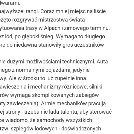
ulwarami.
jwyższej rangi. Coraz mniej miejsc na liście
aczęto rozgrywać mistrzostwa świata
usytuowania trasy w Alpach i zimowego terminu.
z lód, po głęboki śnieg. Wymaga to długiego
tóre do niedawna stanowiły gros uczestników
wnie dużymi możliwościami technicznymi. Auta
nego z normalnymi pojazdami; jedynie
y. Ale w środku to już zupełnie inna
awieszenia i mechanizmy różnicowe, silniki
ometrów wymaga skomplikowanych zabiegów
nty zawieszenia). Armie mechaników pracują
j strony - trzeba nie lada talentu, aby sterować
tyce wiadomo, że samochody wszystkich
 tzw. szpiegów lodowych - doświadczonych