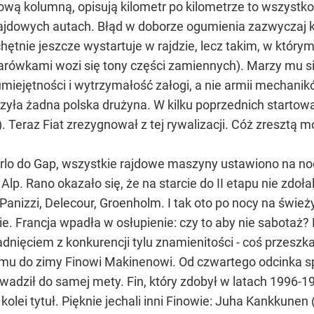
ową kolumną, opisują kilometr po kilometrze to wszystko,
rajdowych autach. Błąd w doborze ogumienia zazwyczaj k
ętnie jeszcze wystartuje w rajdzie, lecz takim, w który
rówkami wozi się tony części zamiennych). Marzy mu się 
iejętności i wytrzymałość załogi, a nie armii mechanikó
yła żadna polska drużyna. W kilku poprzednich startowa
. Teraz Fiat zrezygnował z tej rywalizacji. Cóż zresztą
arlo do Gap, wszystkie rajdowe maszyny ustawiono na no
p. Rano okazało się, że na starcie do II etapu nie zdoła
anizzi, Delecour, Groenholm. I tak oto po nocy na świeży
apie. Francja wpadła w osłupienie: czy to aby nie sabotaż
padnięciem z konkurencji tylu znamienitości - coś przeszka
mu do zimy Finowi Makinenowi. Od czwartego odcinka sp
wadził do samej mety. Fin, który zdobył w latach 1996-1
kolei tytuł. Pięknie jechali inni Finowie: Juha Kankkune