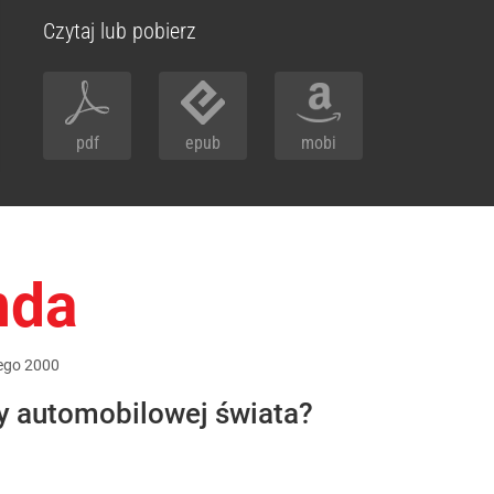
Czytaj lub pobierz
pdf
epub
mobi
nda
ego
2000
zy automobilowej świata?