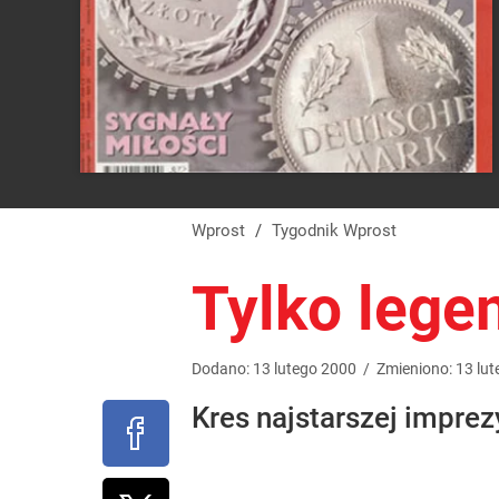
Wprost
/
Tygodnik Wprost
Tylko lege
Dodano:
13
lutego
2000
/
Zmieniono:
13
lut
Kres najstarszej impre