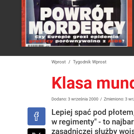
Wprost
/
Tygodnik Wprost
Klasa mun
Dodano:
3
września
2000
/
Zmieniono:
3
wr
Lepiej spać pod płotem, 
w regimenty" - to najb
zasadniczej służby woj