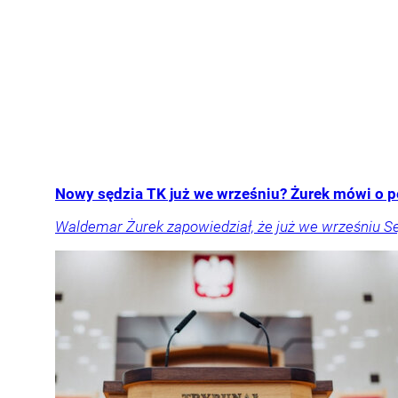
Nowy sędzia TK już we wrześniu? Żurek mówi o p
Waldemar Żurek zapowiedział, że już we wrześniu S