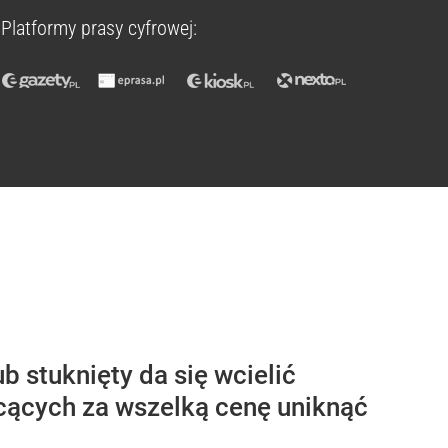
Platformy prasy cyfrowej:
b stuknięty da się wcielić
hcących za wszelką cenę uniknąć