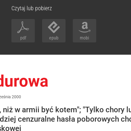
Czytaj lub pobierz
pdf
epub
mobi
durowa
ześnia
2000
niż w armii być kotem"; "Tylko chory lu
ardziej cenzuralne hasła poborowych c
skowej