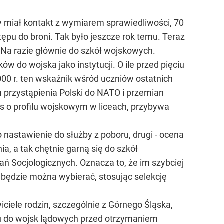
y miał kontakt z wymiarem sprawiedliwości, 70
tępu do broni. Tak było jeszcze rok temu. Teraz
e. Na razie głównie do szkół wojskowych.
w do wojska jako instytucji. O ile przed pięciu
2000 r. ten wskaźnik wśród uczniów ostatnich
m przystąpienia Polski do NATO i przemian
as o profilu wojskowym w liceach, przybywa
 nastawienie do służby z poboru, drugi - ocena
ia, a tak chętnie garną się do szkół
ń Socjologicznych. Oznacza to, że im szybciej
będzie można wybierać, stosując selekcję
iciele rodzin, szczególnie z Górnego Śląska,
ku do wojsk lądowych przed otrzymaniem