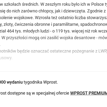
w szkołach średnich. W zeszłym roku było ich w Polsce t
 się do nich zarówno chłopcy, jak i dziewczęta. Zgodnie z
olenie wojskowe. Wzrosła też ostatnio liczba stowarzy
y, złoty, ćwiczenia obronne i paramilitarne, spadochronowe
ział 464 tys. młodych ludzi - o 119 tys. więcej niż rok wc
 przyszłości mogą oni zasilić wojska desantowe - mów
.
hotników będzie oznaczać ostateczne pożegnanie z LWP,
musowy.
000 wydaniu
tygodnika Wprost
.
ost dostępne są w specjalnej ofercie
WPROST PREMIU