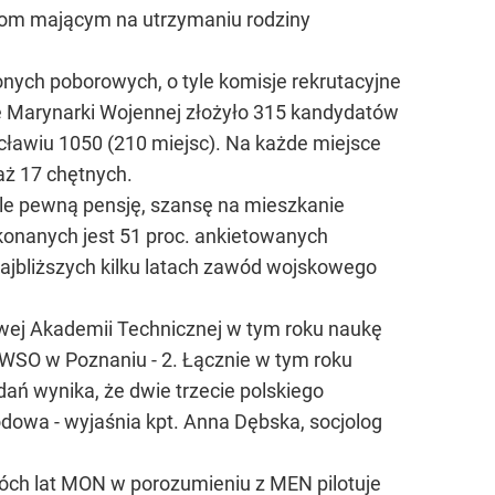
rzom mającym na utrzymaniu rodziny
ych poborowych, o tyle komisje rekrutacyjne
ę Marynarki Wojennej złożyło 315 kandydatów
ocławiu 1050 (210 miejsc). Na każde miejsce
aż 17 chętnych.
 ale pewną pensję, szansę na mieszkanie
ekonanych jest 51 proc. ankietowanych
najbliższych kilku latach zawód wojskowego
wej Akademii Technicznej w tym roku naukę
 WSO w Poznaniu - 2. Łącznie w tym roku
ań wynika, że dwie trzecie polskiego
odowa - wyjaśnia kpt. Anna Dębska, socjolog
óch lat MON w porozumieniu z MEN pilotuje