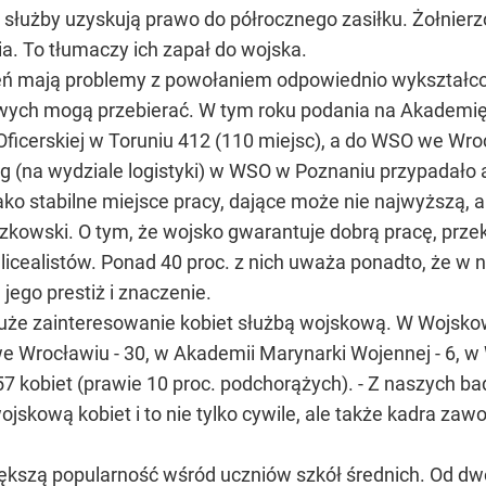
u służby uzyskują prawo do półrocznego zasiłku. Żołnie
. To tłumaczy ich zapał do wojska.
ń mają problemy z powołaniem odpowiednio wykształcon
owych mogą przebierać. W tym roku podania na Akademi
 Oficerskiej w Toruniu 412 (110 miejsc), a do WSO we Wr
ng (na wydziale logistyki) w WSO w Poznaniu przypadało 
jako stabilne miejsce pracy, dające może nie najwyższą,
czkowski. O tym, że wojsko gwarantuje dobrą pracę, prz
 licealistów. Ponad 40 proc. z nich uważa ponadto, że w 
 jego prestiż i znaczenie.
uże zainteresowanie kobiet służbą wojskową. W Wojsko
 Wrocławiu - 30, w Akademii Marynarki Wojennej - 6, w
 kobiet (prawie 10 proc. podchorążych). - Z naszych bad
skową kobiet i to nie tylko cywile, ale także kadra zaw
ększą popularność wśród uczniów szkół średnich. Od dw