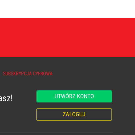
SUBSKRYPCJA CYFROWA
UTWÓRZ KONTO
asz!
ZALOGUJ