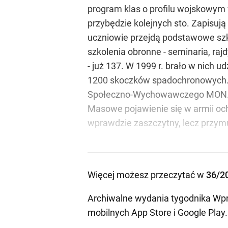
program klas o profilu wojskowym 
przybędzie kolejnych sto. Zapisują
uczniowie przejdą podstawowe szk
szkolenia obronne - seminaria, rajd
- już 137. W 1999 r. brało w nich ud
1200 skoczków spadochronowych. W
Społeczno-Wychowawczego MON
Masowe pojawienie się w armii oc
wprawdzie zaszczytny, lecz przy
Więcej możesz przeczytać w
36/2
Archiwalne wydania tygodnika Wpr
mobilnych
App Store
i
Google Play
.