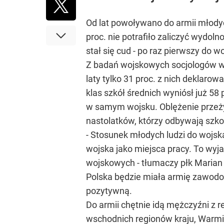
Od lat powoływano do armii młodyc
proc. nie potrafiło zaliczyć wydol
stał się cud - po raz pierwszy do w
Z badań wojskowych socjologów wyni
laty tylko 31 proc. z nich deklaro
klas szkół średnich wyniósł już 5
w samym wojsku. Oblężenie przeżyw
nastolatków, którzy odbywają sz
- Stosunek młodych ludzi do wojsk
wojska jako miejsca pracy. To wyjaś
wojskowych - tłumaczy płk Marian 
Polska będzie miała armię zawodo
pozytywną.
Do armii chętnie idą mężczyźni z r
wschodnich regionów kraju, Warmi