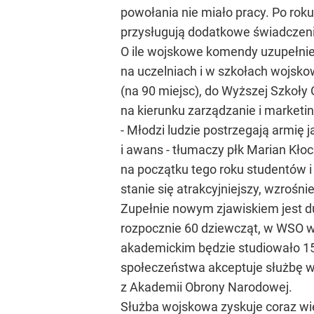
powołania nie miało pracy. Po rok
przysługują dodatkowe świadczenia
O ile wojskowe komendy uzupełnie
na uczelniach i w szkołach wojsk
(na 90 miejsc), do Wyższej Szkoły
na kierunku zarządzanie i marketi
- Młodzi ludzie postrzegają armię 
i awans - tłumaczy płk Marian Kło
na początku tego roku studentów i
stanie się atrakcyjniejszy, wzrośnie
Zupełnie nowym zjawiskiem jest d
rozpocznie 60 dziewcząt, w WSO we
akademickim będzie studiowało 157
społeczeństwa akceptuje służbę woj
z Akademii Obrony Narodowej.
Służba wojskowa zyskuje coraz wi