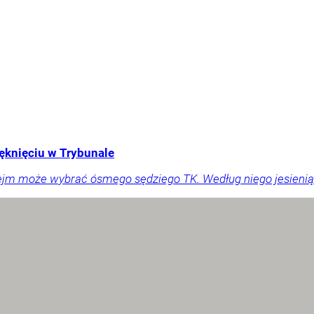
ęknięciu w Trybunale
ejm może wybrać ósmego sędziego TK. Według niego jesienią