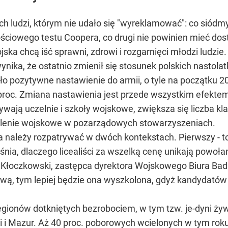
h ludzi, którym nie udało się "wyreklamować": co siódm
nościowego testu Coopera, co drugi nie powinien mieć dos
ojska chcą iść sprawni, zdrowi i rozgarnięci młodzi ludzi
ka, że ostatnio zmienił się stosunek polskich nastolatkó
wało pozytywne nastawienie do armii, o tyle na początku 
8 proc. Zmiana nastawienia jest przede wszystkim efekte
ają uczelnie i szkoły wojskowe, zwiększa się liczba kl
kolenie wojskowe w pozarządowych stowarzyszeniach.
a należy rozpatrywać w dwóch kontekstach. Pierwszy - to
nia, dlaczego licealiści za wszelką cenę unikają powołan
Kłoczkowski, zastępca dyrektora Wojskowego Biura Bada
wą, tym lepiej będzie ona wyszkolona, gdyż kandydatów 
egionów dotkniętych bezrobociem, w tym tzw. je-dyni żyw
i i Mazur. Aż 40 proc. poborowych wcielonych w tym ro