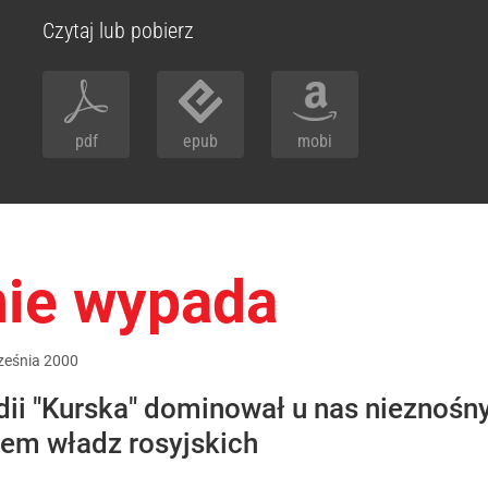
Czytaj lub pobierz
pdf
epub
mobi
nie wypada
ześnia
2000
dii "Kurska" dominował u nas nieznośny
sem władz rosyjskich