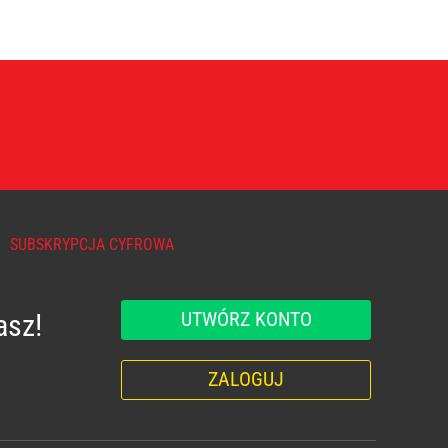
SUBSKRYPCJA CYFROWA
UTWÓRZ KONTO
asz!
ZALOGUJ