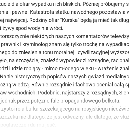
ie dla ofiar wypadku i ich bliskich. Później próbujemy s
nia i pewne. Katastrofa statku nawodnego pozostawia wi
ej najwięcej. Rodziny ofiar "Kurska" będą ją mieć tak dłu
t żywy spod wody nie wróci.
orszczyźnie niektórych naszych komentatorów telewizyjn
o prawnik i kryminolog znam się tylko trochę na wypadka
nego do zniesienia tonu moralnej i cywilizacyjnej wyższ
yło, na szczęście, znaleźć wypowiedzi rozsądne, racjonal
odzi ludzie robiący - mimo młodego wieku - wrażenie zn
k. Na tle histerycznych popisów naszych gwiazd medialnyc
yczną wiedzą. Równie rozsądnie i fachowo oceniał całą s
spraw wschodnich. Podobnie, najstarszy z rozsądnych, Sie
ni jednak przez potężne fale propagandowego bełkotu.
przystoi rola burka szczekającego na rosyjskiego niedźwi
zczeka nie dlatego, że jest odważny, ale dlatego, że sł
 pogłaszcze i da mu jeść.