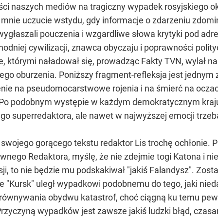
ości naszych mediów na tragiczny wypadek rosyjskiego 
ło mnie uczucie wstydu, gdy informacje o zdarzeniu zdom
ygłaszali pouczenia i wzgardliwe słowa krytyki pod adr
odniej cywilizacji, znawca obyczaju i poprawności polity
, którymi naładował się, prowadząc Fakty TVN, wylał na 
 oburzenia. Poniższy fragment-refleksja jest jednym z ł
nie na pseudomocarstwowe rojenia i na śmierć na oczach 
 Po podobnym występie w każdym demokratycznym kraju t
go superredaktora, ale nawet w najwyższej emocji trze
 swojego gorącego tekstu redaktor Lis trochę ochłonie. 
wnego Redaktora, myślę, że nie zdejmie togi Katona i ni
i, to nie będzie mu podskakiwał "jakiś Falandysz". Zos
, że "Kursk" uległ wypadkowi podobnemu do tego, jaki ni
orównywania obydwu katastrof, choć ciągną ku temu pewn
 Przyczyną wypadków jest zawsze jakiś ludzki błąd, czasa