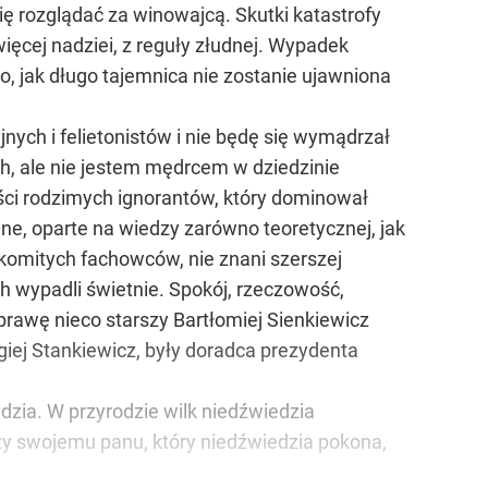
ię rozglądać za winowajcą. Skutki katastrofy
ęcej nadziei, z reguły złudnej. Wypadek
go, jak długo tajemnica nie zostanie ujawniona
ych i felietonistów i nie będę się wymądrzał
ch, ale nie jestem mędrcem w dziedzinie
ości rodzimych ignorantów, który dominował
ne, oparte na wiedzy zarówno teoretycznej, jak
akomitych fachowców, nie znani szerszej
h wypadli świetnie. Spokój, rzeczowość,
prawę nieco starszy Bartłomiej Sienkiewicz
rgiej Stankiewicz, były doradca prezydenta
edzia. W przyrodzie wilk niedźwiedzia
uży swojemu panu, który niedźwiedzia pokona,