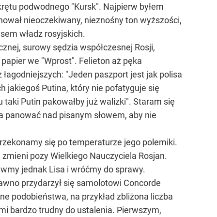
okrętu podwodnego "Kursk". Najpierw byłem
inował nieoczekiwany, nieznośny ton wyższości,
esem władz rosyjskich.
cznej, surowy sędzia współczesnej Rosji,
papier we "Wprost". Felieton aż pęka
agodniejszych: "Jeden paszport jest jak polisa
jakiegoś Putina, który nie pofatyguje się
aki Putin pakowałby już walizki". Staram się
ba panować nad pisanym słowem, aby nie
Przekonamy się po temperaturze jego polemiki.
e zmieni pozy Wielkiego Nauczyciela Rosjan.
tawmy jednak Lisa i wróćmy do sprawy.
edawno przydarzył się samolotowi Concorde
e podobieństwa, na przykład zbliżona liczba
mi bardzo trudny do ustalenia. Pierwszym,