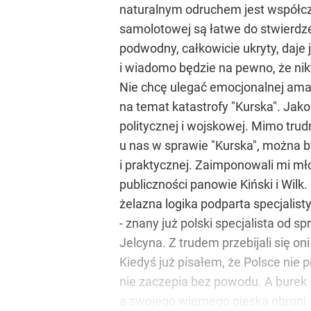
naturalnym odruchem jest współczuc
samolotowej są łatwe do stwierdze
podwodny, całkowicie ukryty, daje j
i wiadomo będzie na pewno, że nik
Nie chcę ulegać emocjonalnej amat
na temat katastrofy "Kurska". Jak
politycznej i wojskowej. Mimo trud
u nas w sprawie "Kurska", można b
i praktycznej. Zaimponowali mi mł
publiczności panowie Kiński i Wil
żelazna logika podparta specjalist
- znany już polski specjalista od 
Jelcyna. Z trudem przebijali się o
Kiedyś już pisałem, że Polsce nie 
nie zaczepia bez powodu. A burek s
a swojego wiernego pieska obroni,