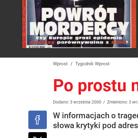
Wprost
/
Tygodnik Wprost
Po prostu 
Dodano:
3
września
2000
/
Zmieniono:
3
wr
W informacjach o trage
słowa krytyki pod adre