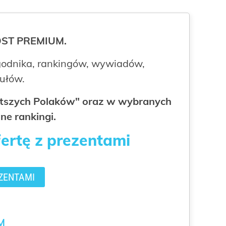
ROST PREMIUM.
odnika, rankingów, wywiadów,
kułów.
gatszych Polaków" oraz w wybranych
ne rankingi.
fertę z prezentami
ZENTAMI
M