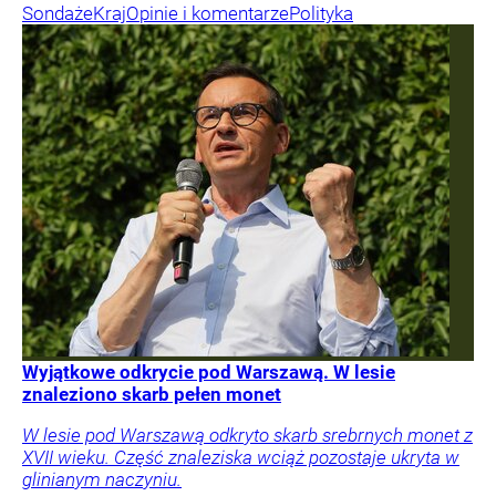
Sondaże
Kraj
Opinie i komentarze
Polityka
Wyjątkowe odkrycie pod Warszawą. W lesie
znaleziono skarb pełen monet
W lesie pod Warszawą odkryto skarb srebrnych monet z
XVII wieku. Część znaleziska wciąż pozostaje ukryta w
glinianym naczyniu.