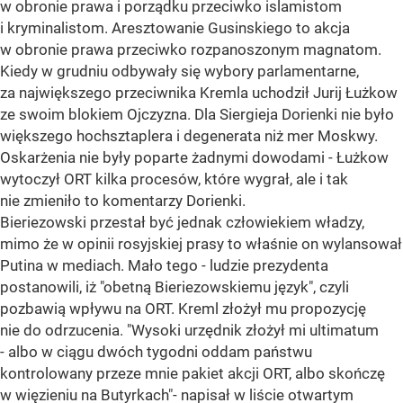
w obronie prawa i porządku przeciwko islamistom
i kryminalistom. Aresztowanie Gusinskiego to akcja
w obronie prawa przeciwko rozpanoszonym magnatom.
Kiedy w grudniu odbywały się wybory parlamentarne,
za największego przeciwnika Kremla uchodził Jurij Łużkow
ze swoim blokiem Ojczyzna. Dla Siergieja Dorienki nie było
większego hochsztaplera i degenerata niż mer Moskwy.
Oskarżenia nie były poparte żadnymi dowodami - Łużkow
wytoczył ORT kilka procesów, które wygrał, ale i tak
nie zmieniło to komentarzy Dorienki.
Bieriezowski przestał być jednak człowiekiem władzy,
mimo że w opinii rosyjskiej prasy to właśnie on wylansował
Putina w mediach. Mało tego - ludzie prezydenta
postanowili, iż "obetną Bieriezowskiemu język", czyli
pozbawią wpływu na ORT. Kreml złożył mu propozycję
nie do odrzucenia. "Wysoki urzędnik złożył mi ultimatum
- albo w ciągu dwóch tygodni oddam państwu
kontrolowany przeze mnie pakiet akcji ORT, albo skończę
w więzieniu na Butyrkach"- napisał w liście otwartym