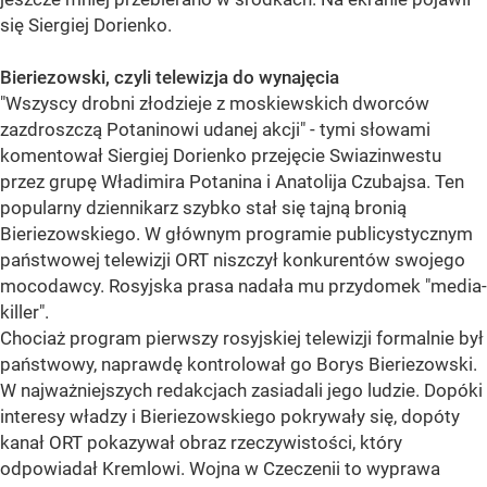
się Siergiej Dorienko.
Bieriezowski, czyli telewizja do wynajęcia
"Wszyscy drobni złodzieje z moskiewskich dworców
zazdroszczą Potaninowi udanej akcji" - tymi słowami
komentował Siergiej Dorienko przejęcie Swiazinwestu
przez grupę Władimira Potanina i Anatolija Czubajsa. Ten
popularny dziennikarz szybko stał się tajną bronią
Bieriezowskiego. W głównym programie publicystycznym
państwowej telewizji ORT niszczył konkurentów swojego
mocodawcy. Rosyjska prasa nadała mu przydomek "media-
killer".
Chociaż program pierwszy rosyjskiej telewizji formalnie był
państwowy, naprawdę kontrolował go Borys Bieriezowski.
W najważniejszych redakcjach zasiadali jego ludzie. Dopóki
interesy władzy i Bieriezowskiego pokrywały się, dopóty
kanał ORT pokazywał obraz rzeczywistości, który
odpowiadał Kremlowi. Wojna w Czeczenii to wyprawa