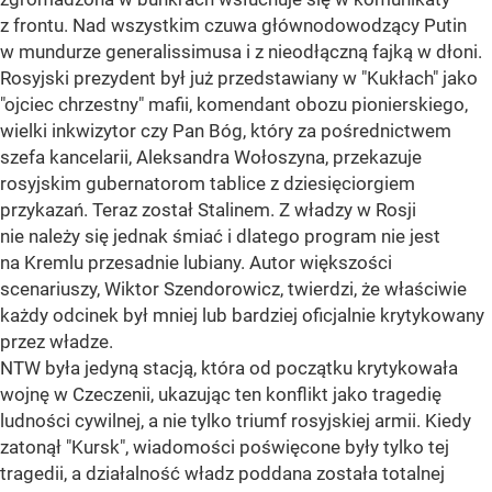
z frontu. Nad wszystkim czuwa głównodowodzący Putin
w mundurze generalissimusa i z nieodłączną fajką w dłoni.
Rosyjski prezydent był już przedstawiany w "Kukłach" jako
"ojciec chrzestny" mafii, komendant obozu pionierskiego,
wielki inkwizytor czy Pan Bóg, który za pośrednictwem
szefa kancelarii, Aleksandra Wołoszyna, przekazuje
rosyjskim gubernatorom tablice z dziesięciorgiem
przykazań. Teraz został Stalinem. Z władzy w Rosji
nie należy się jednak śmiać i dlatego program nie jest
na Kremlu przesadnie lubiany. Autor większości
scenariuszy, Wiktor Szendorowicz, twierdzi, że właściwie
każdy odcinek był mniej lub bardziej oficjalnie krytykowany
przez władze.
NTW była jedyną stacją, która od początku krytykowała
wojnę w Czeczenii, ukazując ten konflikt jako tragedię
ludności cywilnej, a nie tylko triumf rosyjskiej armii. Kiedy
zatonął "Kursk", wiadomości poświęcone były tylko tej
tragedii, a działalność władz poddana została totalnej