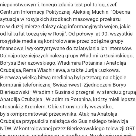
niepaństwowymi. Innego zdania jest politolog, szef
Centrum Informacji Politycznej, Aleksiej Muchin: "Obecna
sytuacja w rosyjskich środkach masowego przekazu
to w dużej mierze dalszy ciąg informacyjnych wojen, jakie
od kilku lat toczą się w Rosji". Od połowy lat 90. wszystkie
rosyjskie media są kontrolowane przez potężne grupy
finansowe i wykorzystywane do załatwiania ich interesów.
Do najpotężniejszych należą grupy Władimira Gusinskiego,
Borysa Bieriezowskiego, Władimira Potanina i Anatolija
Czubajsa, Rema Wiachiriewa, a także Jurija Łużkowa.
Pierwszą wielką bitwą medialną był przetarg na objęcie
kompanii telefonicznej Swiazinwest. Zjednoczeni Borys
Bieriezowski i Władimir Gusinski przegrali w starciu z grupą
Anatolija Czubajsa i Władimira Potanina, którzy mieli lepsze
stosunki z Kremlem. Obie strony robiły wszystko,
by skompromitować przeciwnika. Atak na Anatolija
Czubajsa przypuściła należąca do Gusinskiego telewizja
NTW. W kontrolowanej przez Bieriezowskiego telewizji ORT
jeszcze mniej przebierano w środkach. Na ekranie pojawił