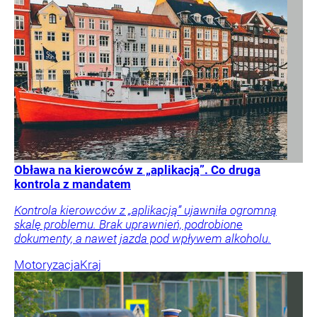
Obława na kierowców z „aplikacją”. Co druga
kontrola z mandatem
Kontrola kierowców z „aplikacją” ujawniła ogromną
skalę problemu. Brak uprawnień, podrobione
dokumenty, a nawet jazda pod wpływem alkoholu.
Motoryzacja
Kraj