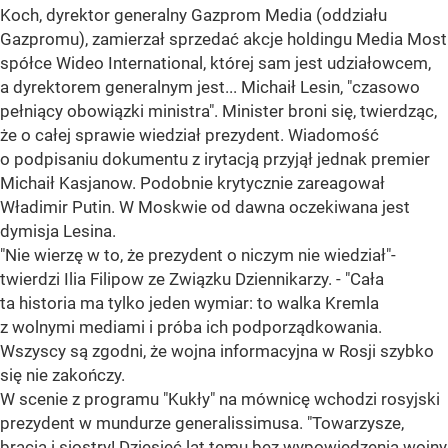
Koch, dyrektor generalny Gazprom Media (oddziału
Gazpromu), zamierzał sprzedać akcje holdingu Media Most
spółce Wideo International, której sam jest udziałowcem,
a dyrektorem generalnym jest... Michaił Lesin, "czasowo
pełniący obowiązki ministra". Minister broni się, twierdząc,
że o całej sprawie wiedział prezydent. Wiadomość
o podpisaniu dokumentu z irytacją przyjął jednak premier
Michaił Kasjanow. Podobnie krytycznie zareagował
Władimir Putin. W Moskwie od dawna oczekiwana jest
dymisja Lesina.
"Nie wierzę w to, że prezydent o niczym nie wiedział"-
twierdzi Ilia Filipow ze Związku Dziennikarzy. - "Cała
ta historia ma tylko jeden wymiar: to walka Kremla
z wolnymi mediami i próba ich podporządkowania.
Wszyscy są zgodni, że wojna informacyjna w Rosji szybko
się nie zakończy.
W scenie z programu "Kukły" na mównicę wchodzi rosyjski
prezydent w mundurze generalissimusa. "Towarzysze,
bracia i siostry! Dziesięć lat temu bez wypowiedzenia wojny