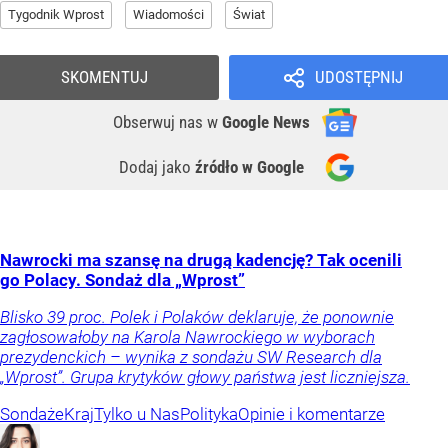
Tygodnik Wprost
Wiadomości
Świat
SKOMENTUJ
UDOSTĘPNIJ
Obserwuj nas
w
Google News
Dodaj jako
źródło w Google
Nawrocki ma szansę na drugą kadencję? Tak ocenili
go Polacy. Sondaż dla „Wprost”
Blisko 39 proc. Polek i Polaków deklaruje, że ponownie
zagłosowałoby na Karola Nawrockiego w wyborach
prezydenckich – wynika z sondażu SW Research dla
„Wprost”. Grupa krytyków głowy państwa jest liczniejsza.
Sondaże
Kraj
Tylko u Nas
Polityka
Opinie i komentarze