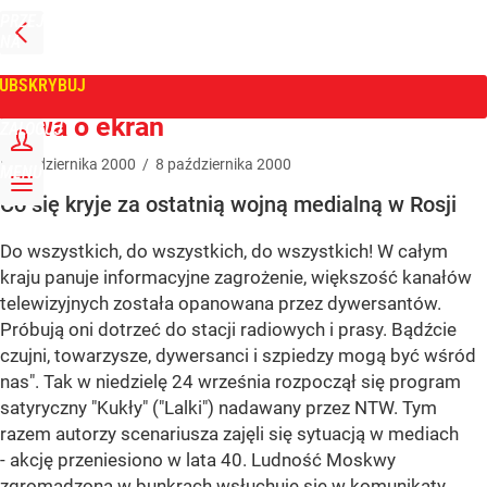
PRZEJDŹ
NA
WPROST
STRONĘ
GŁÓWNĄ
UBSKRYBUJ
Tygodnik Wprost
Bitwa o ekran
ZALOGUJ
8
października
2000
/
8
października
2000
MENU
Co się kryje za ostatnią wojną medialną w Rosji
Do wszystkich, do wszystkich, do wszystkich! W całym
kraju panuje informacyjne zagrożenie, większość kanałów
telewizyjnych została opanowana przez dywersantów.
Próbują oni dotrzeć do stacji radiowych i prasy. Bądźcie
czujni, towarzysze, dywersanci i szpiedzy mogą być wśród
nas". Tak w niedzielę 24 września rozpoczął się program
satyryczny "Kukły" ("Lalki") nadawany przez NTW. Tym
razem autorzy scenariusza zajęli się sytuacją w mediach
- akcję przeniesiono w lata 40. Ludność Moskwy
zgromadzona w bunkrach wsłuchuje się w komunikaty