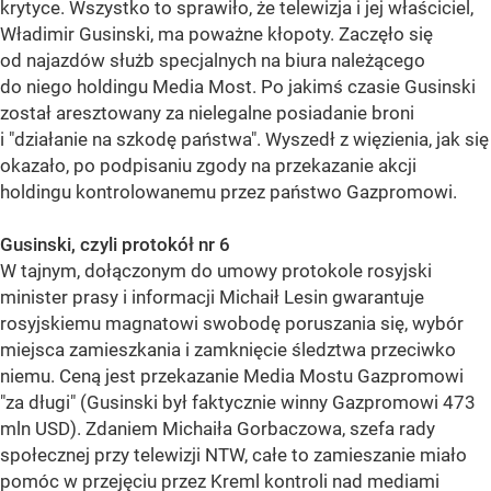
krytyce. Wszystko to sprawiło, że telewizja i jej właściciel,
Władimir Gusinski, ma poważne kłopoty. Zaczęło się
od najazdów służb specjalnych na biura należącego
do niego holdingu Media Most. Po jakimś czasie Gusinski
został aresztowany za nielegalne posiadanie broni
i "działanie na szkodę państwa". Wyszedł z więzienia, jak się
okazało, po podpisaniu zgody na przekazanie akcji
holdingu kontrolowanemu przez państwo Gazpromowi.
Gusinski, czyli protokół nr 6
W tajnym, dołączonym do umowy protokole rosyjski
minister prasy i informacji Michaił Lesin gwarantuje
rosyjskiemu magnatowi swobodę poruszania się, wybór
miejsca zamieszkania i zamknięcie śledztwa przeciwko
niemu. Ceną jest przekazanie Media Mostu Gazpromowi
"za długi" (Gusinski był faktycznie winny Gazpromowi 473
mln USD). Zdaniem Michaiła Gorbaczowa, szefa rady
społecznej przy telewizji NTW, całe to zamieszanie miało
pomóc w przejęciu przez Kreml kontroli nad mediami