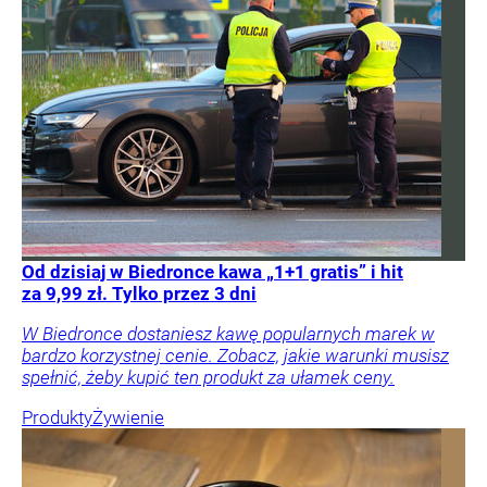
Od dzisiaj w Biedronce kawa „1+1 gratis” i hit
za 9,99 zł. Tylko przez 3 dni
W Biedronce dostaniesz kawę popularnych marek w
bardzo korzystnej cenie. Zobacz, jakie warunki musisz
spełnić, żeby kupić ten produkt za ułamek ceny.
Produkty
Żywienie