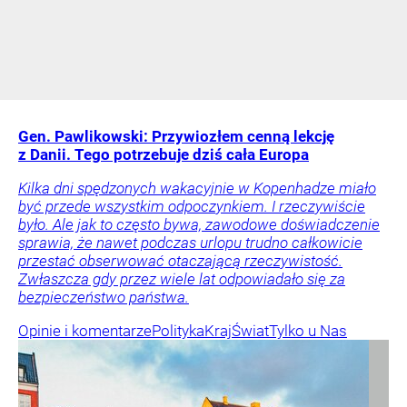
Gen. Pawlikowski: Przywiozłem cenną lekcję
z Danii. Tego potrzebuje dziś cała Europa
Kilka dni spędzonych wakacyjnie w Kopenhadze miało
być przede wszystkim odpoczynkiem. I rzeczywiście
było. Ale jak to często bywa, zawodowe doświadczenie
sprawia, że nawet podczas urlopu trudno całkowicie
przestać obserwować otaczającą rzeczywistość.
Zwłaszcza gdy przez wiele lat odpowiadało się za
bezpieczeństwo państwa.
Opinie i komentarze
Polityka
Kraj
Świat
Tylko u Nas