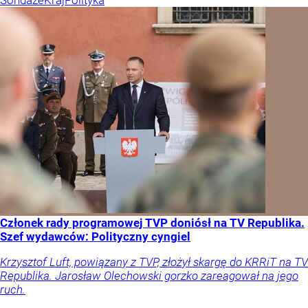
Sondaże
Kraj
Polityka
Członek rady programowej TVP doniósł na TV Republika.
Szef wydawców: Polityczny cyngiel
Krzysztof Luft, powiązany z TVP, złożył skargę do KRRiT na TV
Republika. Jarosław Olechowski gorzko zareagował na jego
ruch.