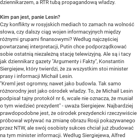
dziennikarzem, a RTR tubą propagandową władzy.
Kim pan jest, panie Lesin?
Czy konflikty w rosyjskich mediach to zamach na wolność
słowa, czy dalszy ciąg wojen informacyjnych między
różnymi grupami finansowymi? Według najczęściej
powtarzanej interpretacji, Putin chce podporządkować
sobie ostatnią niezależną stację telewizyjną. Ale są i tacy
jak dziennikarz gazety "Argumenty i Fakty", Konstantin
Siergiejew, który twierdzi, że za wszystkim stoi minister
prasy i informacji Michaił Lesin.
"Kreml jest ogromny, nawet jako budowla. Tak samo
różnorodny jest jako ośrodek władzy. To, że Michaił Lesin
podpisał tajny protokół nr 6, wcale nie oznacza, że musiał
o tym wiedzieć prezydent" - uważa Siergiejew. Najbardziej
prawdopodobne jest, że ośrodek prezydencki rzeczywiście
próbował wpływać na zmianę obrazu Rosji pokazywanego
przez NTW, ale swój osobisty sukces chciał już zbudować
na tym minister informacji. Według Siergiejewa, Alfred