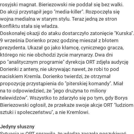
rosyjski magnat. Bieriezowski nie poddał się bez walki.
Do akcji przystąpił jego "media-killer". Rozpoczęła się
wojna medialna w starym stylu. Teraz jedną ze stron
konfliktu stała się władza.
Doskonałej okazji do ataku dostarczyło zatonięcie "Kurska".
9 września Dorienko przez godzinę mieszał z błotem
prezydenta. Ukazał go jako kłamcę, cynicznego gracza,
którego nic nie obchodzi życie marynarzy. Dwa dni
po "analitycznym programie" dyrekcja ORT zdjęła audycję
Dorienki z anteny, nie ukrywając nawet, że robi to pod
naciskiem Kremla. Dorienko twierdzi, że otrzymał
propozycję przystąpienia do "piterskiej komandy". Miał
na to odpowiedzieć, że "jego drużyna to miliony
telewidzów". Wszystko to zdarzyło się po tym, gdy Borys
Bieriezowski ogłosił, że przekaże swoje akcje ORT "ludziom
sztuki i społeczeństwu", a nie Kremlowi.
Jedyny słuszny
Sytuacja w ORT sprawiła, że władza zaczęła poszukiwać