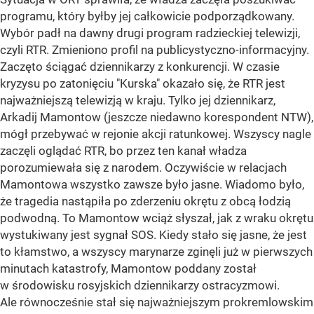
programu, który byłby jej całkowicie podporządkowany.
Wybór padł na dawny drugi program radzieckiej telewizji,
czyli RTR. Zmieniono profil na publicystyczno-informacyjny.
Zaczęto ściągać dziennikarzy z konkurencji. W czasie
kryzysu po zatonięciu "Kurska" okazało się, że RTR jest
najważniejszą telewizją w kraju. Tylko jej dziennikarz,
Arkadij Mamontow (jeszcze niedawno korespondent NTW),
mógł przebywać w rejonie akcji ratunkowej. Wszyscy nagle
zaczęli oglądać RTR, bo przez ten kanał władza
porozumiewała się z narodem. Oczywiście w relacjach
Mamontowa wszystko zawsze było jasne. Wiadomo było,
że tragedia nastąpiła po zderzeniu okrętu z obcą łodzią
podwodną. To Mamontow wciąż słyszał, jak z wraku okrętu
wystukiwany jest sygnał SOS. Kiedy stało się jasne, że jest
to kłamstwo, a wszyscy marynarze zginęli już w pierwszych
minutach katastrofy, Mamontow poddany został
w środowisku rosyjskich dziennikarzy ostracyzmowi.
Ale równocześnie stał się najważniejszym prokremlowskim