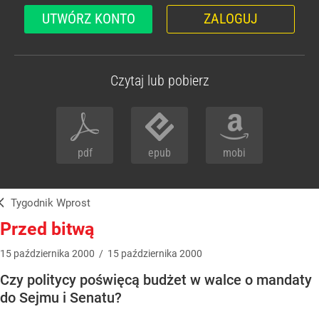
UTWÓRZ KONTO
ZALOGUJ
Czytaj lub pobierz
pdf
epub
mobi
Tygodnik Wprost
Przed bitwą
15
października
2000
/
15
października
2000
Czy politycy poświęcą budżet w walce o mandaty
do Sejmu i Senatu?