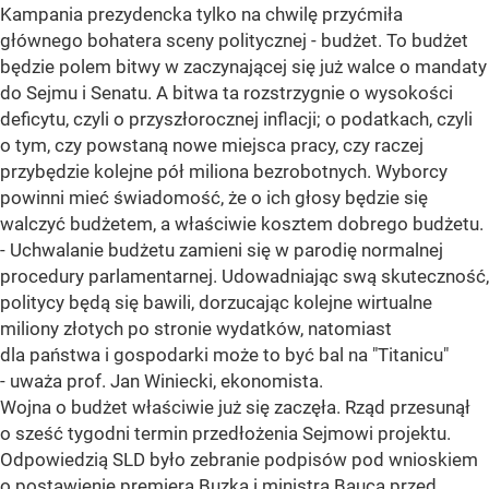
Kampania prezydencka tylko na chwilę przyćmiła
głównego bohatera sceny politycznej - budżet. To budżet
będzie polem bitwy w zaczynającej się już walce o mandaty
do Sejmu i Senatu. A bitwa ta rozstrzygnie o wysokości
deficytu, czyli o przyszłorocznej inflacji; o podatkach, czyli
o tym, czy powstaną nowe miejsca pracy, czy raczej
przybędzie kolejne pół miliona bezrobotnych. Wyborcy
powinni mieć świadomość, że o ich głosy będzie się
walczyć budżetem, a właściwie kosztem dobrego budżetu.
- Uchwalanie budżetu zamieni się w parodię normalnej
procedury parlamentarnej. Udowadniając swą skuteczność,
politycy będą się bawili, dorzucając kolejne wirtualne
miliony złotych po stronie wydatków, natomiast
dla państwa i gospodarki może to być bal na "Titanicu"
- uważa prof. Jan Winiecki, ekonomista.
Wojna o budżet właściwie już się zaczęła. Rząd przesunął
o sześć tygodni termin przedłożenia Sejmowi projektu.
Odpowiedzią SLD było zebranie podpisów pod wnioskiem
o postawienie premiera Buzka i ministra Bauca przed