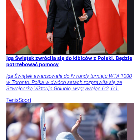
Iga Świątek zwróciła się do kibiców z Polski. Będzie
potrzebować pomocy
Iga Świątek awansowała do IV rundy turnieju WTA 1000
w Toronto. Polka w dwóch setach rozprawiła się ze
Szwajcarką Viktorija Golubic, wygrywając 6:2, 6:1.
Tenis
Sport