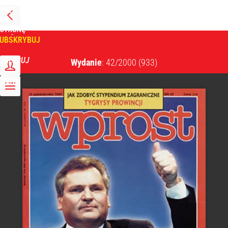
PRZEJDŹ
NA
WPROST
STRONĘ
GŁÓWNĄ
UBSKRYBUJ
Tygodnik Wprost
ZALOGUJ
Wydanie
: 42/2000
(933)
MENU