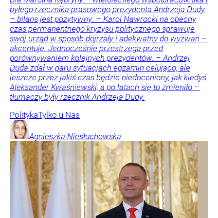
byłego rzecznika prasowego prezydenta Andrzeja Dudy
– bilans jest pozytywny: – Karol Nawrocki na obecny
czas permanentnego kryzysu politycznego sprawuje
swój urząd w sposób dojrzały i adekwatny do wyzwań –
akcentuje. Jednocześnie przestrzega przed
porównywaniem kolejnych prezydentów. – Andrzej
Duda zdał w paru sytuacjach egzamin celująco, ale
jeszcze przez jakiś czas będzie niedoceniony, jak kiedyś
Aleksander Kwaśniewski, a po latach się to zmieniło –
tłumaczy były rzecznik Andrzeja Dudy.
Polityka
Tylko u Nas
Agnieszka
Niesłuchowska