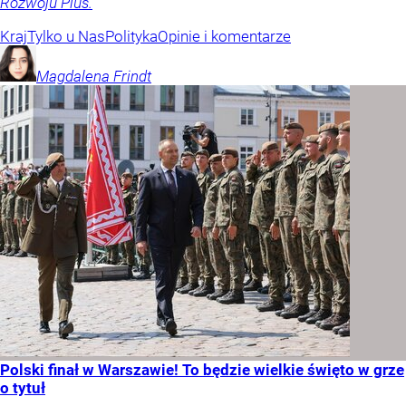
Rozwoju Plus.
Kraj
Tylko u Nas
Polityka
Opinie i komentarze
Magdalena
Frindt
Polski finał w Warszawie! To będzie wielkie święto w grze
o tytuł