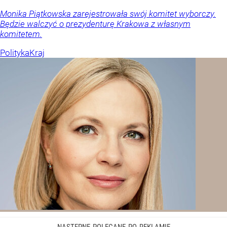
Monika Piątkowska zarejestrowała swój komitet wyborczy.
Będzie walczyć o prezydenturę Krakowa z własnym
komitetem.
Polityka
Kraj