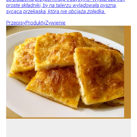
proste składniki, by na talerzu wylądowała pyszna,
sycąca przekąska, która nie obciąża żołądka.
Przepisy
Produkty
Żywienie