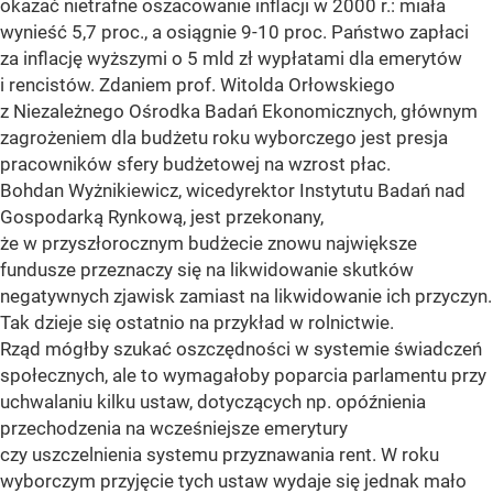
okazać nietrafne oszacowanie inflacji w 2000 r.: miała
wynieść 5,7 proc., a osiągnie 9-10 proc. Państwo zapłaci
za inflację wyższymi o 5 mld zł wypłatami dla emerytów
i rencistów. Zdaniem prof. Witolda Orłowskiego
z Niezależnego Ośrodka Badań Ekonomicznych, głównym
zagrożeniem dla budżetu roku wyborczego jest presja
pracowników sfery budżetowej na wzrost płac.
Bohdan Wyżnikiewicz, wicedyrektor Instytutu Badań nad
Gospodarką Rynkową, jest przekonany,
że w przyszłorocznym budżecie znowu największe
fundusze przeznaczy się na likwidowanie skutków
negatywnych zjawisk zamiast na likwidowanie ich przyczyn.
Tak dzieje się ostatnio na przykład w rolnictwie.
Rząd mógłby szukać oszczędności w systemie świadczeń
społecznych, ale to wymagałoby poparcia parlamentu przy
uchwalaniu kilku ustaw, dotyczących np. opóźnienia
przechodzenia na wcześniejsze emerytury
czy uszczelnienia systemu przyznawania rent. W roku
wyborczym przyjęcie tych ustaw wydaje się jednak mało