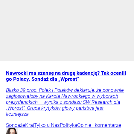
Nawrocki ma szansę na drugą kadencję? Tak ocenili
go Polacy. Sondaż dla „Wprost”
Blisko 39 proc. Polek i Polaków deklaruje, że ponownie
zagłosowałoby na Karola Nawrockiego w wyborach
prezydenckich – wynika z sondażu SW Research dla
„Wprost”. Grupa krytyków głowy państwa jest
liczniejsza.
Sondaże
Kraj
Tylko u Nas
Polityka
Opinie i komentarze