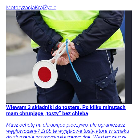
Motoryzacja
Kraj
Życie
Wlewam 3 składniki do tostera. Po kilku minutach
mam chrupiące „tosty” bez chleba
Masz ochotę na chrupiące pieczywo, ale ograniczasz
węglowodany? Zrób te wyjątkowe tosty, które w smaku
do złudzenia przypominają tradycyjne. Wystarczą trzy