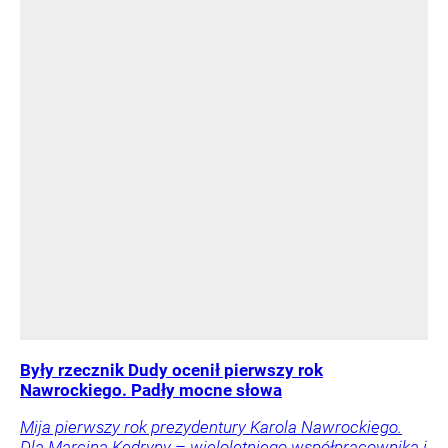
Były rzecznik Dudy ocenił pierwszy rok
Nawrockiego. Padły mocne słowa
Mija pierwszy rok prezydentury Karola Nawrockiego.
Dla Marcina Kędryny – wieloletniego współpracownika i