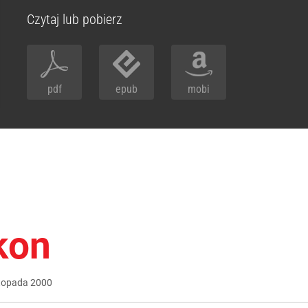
Czytaj lub pobierz
pdf
epub
mobi
kon
stopada
2000