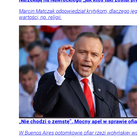
Marcin Matczak odpowiedział krytykom, dlaczego jeg
wartości, np. religii.
„Nie chodzi o zemstę”. Mocny apel w sprawie ofia
W Buenos Aires potomkowie ofiar rzezi wołyńskiej w