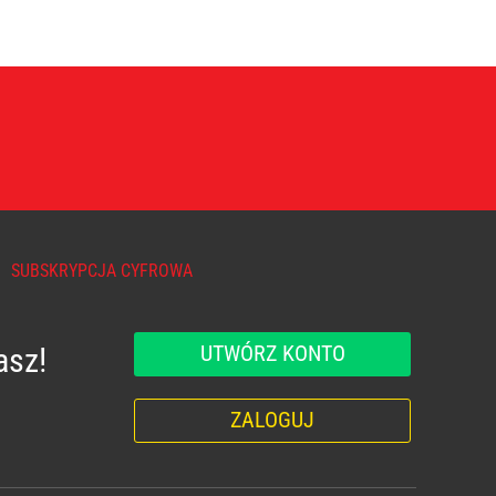
SUBSKRYPCJA CYFROWA
UTWÓRZ KONTO
asz!
ZALOGUJ