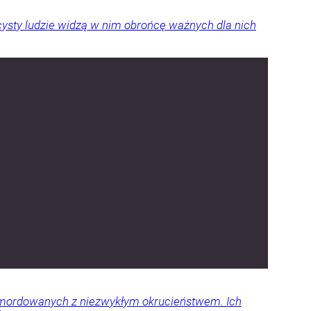
ysty ludzie widzą w nim obrońcę ważnych dla nich
 zamordowanych z niezwykłym okrucieństwem. Ich