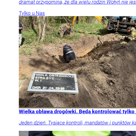
dramat przypomina, że dla wielu rodzin Wołyń nie jest
Tylko u Nas
Wielka obława drogówki. Będą kontrolować tylko
Jeden dzień. Tysiące kontroli, mandatów i punktów k