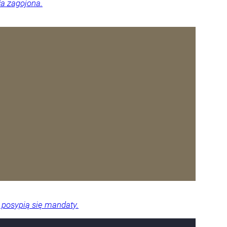
ła zagojona.
 posypią się mandaty.