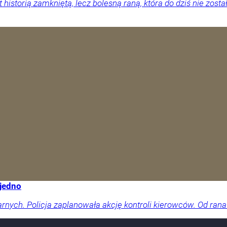
 historią zamkniętą, lecz bolesną raną, która do dziś nie zosta
 jedno
arnych. Policja zaplanowała akcję kontroli kierowców. Od rana