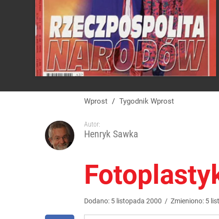
Wprost
/
Tygodnik Wprost
Autor:
Henryk Sawka
Fotoplasty
Dodano:
5
listopada
2000
/
Zmieniono:
5
li