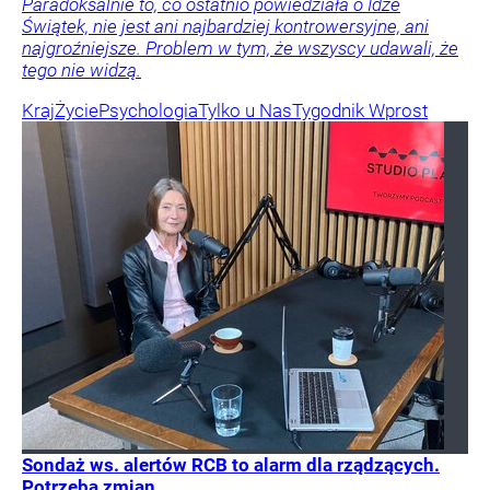
Paradoksalnie to, co ostatnio powiedziała o Idze
Świątek, nie jest ani najbardziej kontrowersyjne, ani
najgroźniejsze. Problem w tym, że wszyscy udawali, że
tego nie widzą.
Kraj
Życie
Psychologia
Tylko u Nas
Tygodnik Wprost
Sondaż ws. alertów RCB to alarm dla rządzących.
Potrzeba zmian