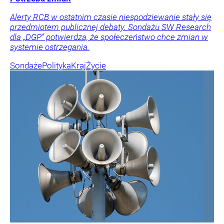
Alerty RCB w ostatnim czasie niespodziewanie stały się
przedmiotem publicznej debaty. Sondażu SW Research
dla „DGP” potwierdza, że społeczeństwo chce zmian w
systemie ostrzegania.
Sondaże
Polityka
Kraj
Życie