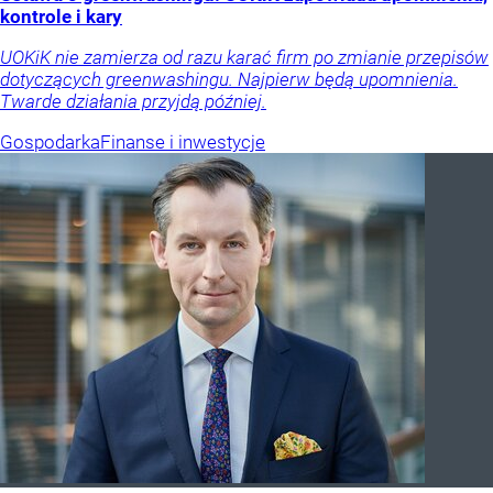
kontrole i kary
UOKiK nie zamierza od razu karać firm po zmianie przepisów
dotyczących greenwashingu. Najpierw będą upomnienia.
Twarde działania przyjdą później.
Gospodarka
Finanse i inwestycje