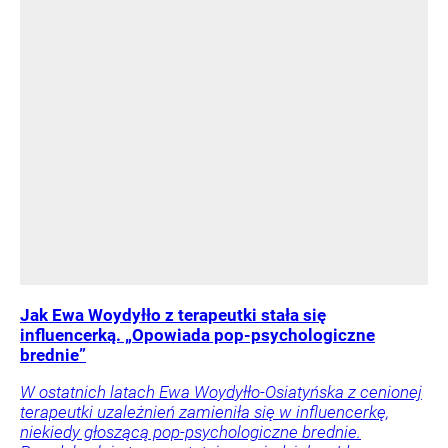
Jak Ewa Woydyłło z terapeutki stała się
influencerką. „Opowiada pop-psychologiczne
brednie”
W ostatnich latach Ewa Woydyłło-Osiatyńska z cenionej
terapeutki uzależnień zamieniła się w influencerkę,
niekiedy głoszącą pop-psychologiczne brednie.