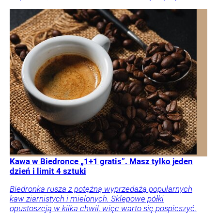
Kawa w Biedronce „1+1 gratis”. Masz tylko jeden
dzień i limit 4 sztuki
Biedronka rusza z potężną wyprzedażą popularnych
kaw ziarnistych i mielonych. Sklepowe półki
opustoszeją w kilka chwil, więc warto się pospieszyć.