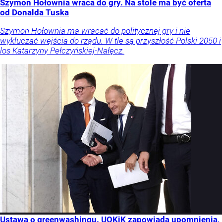
Szymon Hołownia wraca do gry. Na stole ma być oferta
od Donalda Tuska
Szymon Hołownia ma wracać do politycznej gry i nie
wykluczać wejścia do rządu. W tle są przyszłość Polski 2050 i
los Katarzyny Pełczyńskiej-Nałęcz.
Ustawa o greenwashingu. UOKiK zapowiada upomnienia,