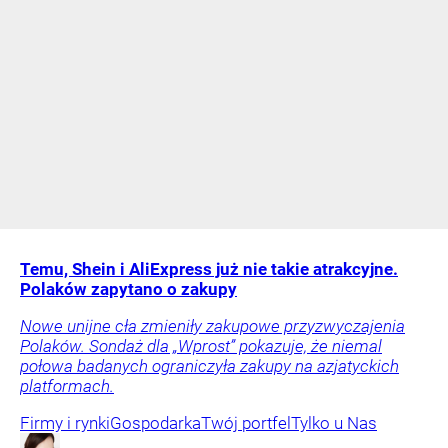
Temu, Shein i AliExpress już nie takie atrakcyjne.
Polaków zapytano o zakupy
Nowe unijne cła zmieniły zakupowe przyzwyczajenia
Polaków. Sondaż dla „Wprost” pokazuje, że niemal
połowa badanych ograniczyła zakupy na azjatyckich
platformach.
Firmy i rynki
Gospodarka
Twój portfel
Tylko u Nas