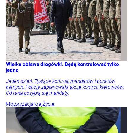
Wielka obława drogówki. Będą kontrolować tylko
jedno
Jeden dzień. Tysiące kontroli, mandatów i punktów
karnych. Policja zaplanowała akcję kontroli kierowców.
Od rana posypią się mandaty.
Motoryzacja
Kraj
Życie