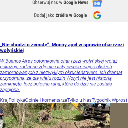
Obserwuj nas
w
Google News
Dodaj jako
źródło w Google
„Nie chodzi o zemstę”. Mocny apel w sprawie ofiar rzezi
wołyńskiej
W Buenos Aires potomkowie ofiar rzezi wołyńskiej wciąż
pokazują rodzinne zdjęcia i listy, wspominając bliskich
zamordowanych z niezwykłym okrucieństwem. Ich dramat
przypomina, że dla wielu rodzin Wołyń nie jest historią
zamkniętą, lecz bolesną raną, która do dziś nie została
zagojona.
Kraj
Polityka
Opinie i komentarze
Tylko u Nas
Tygodnik Wprost