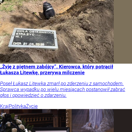
„Żyję z piętnem zabójcy”. Kierowca, który potrącił
Łukasza Litewkę, przerywa milczenie
Poseł Łukasz Litewka zmarł po zderzeniu z samochodem.
Sprawca wypadku po wielu miesiącach postanowił zabrać
głos i opowiedzieć o zdarzeniu.
Kraj
Polityka
Życie