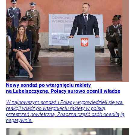
Nowy sondaż po wtargnięciu rakiety
na Lubelszczyznę. Polacy surowo ocenili władze
W najnowszym sondażu Polacy wypowiedzieli się ws.
reakcji władz po wtargnięciu rakiety w polską
przestrzeń powietrzną. Znaczna część osób oceniła ją
negatywnie.