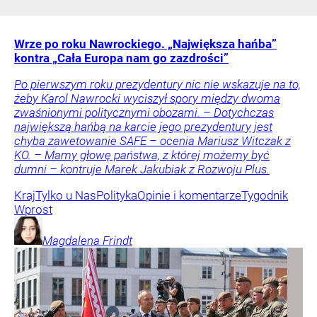
Wrze po roku Nawrockiego. „Największa hańba”
kontra „Cała Europa nam go zazdrości”
Po pierwszym roku prezydentury nic nie wskazuje na to,
żeby Karol Nawrocki wyciszył spory między dwoma
zwaśnionymi politycznymi obozami. – Dotychczas
największą hańbą na karcie jego prezydentury jest
chyba zawetowanie SAFE – ocenia Mariusz Witczak z
KO. – Mamy głowę państwa, z której możemy być
dumni – kontruje Marek Jakubiak z Rozwoju Plus.
Kraj
Tylko u Nas
Polityka
Opinie i komentarze
Tygodnik
Wprost
Magdalena
Frindt