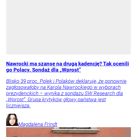
Nawrocki ma szansę na drugą kadencję? Tak ocenili
go Polacy. Sondaż dla „Wprost”
Blisko 39 proc. Polek i Polaków deklaruje, że ponownie
zagłosowałoby na Karola Nawrockiego w wyborach
prezydenckich – wynika z sondażu SW Research dla
„Wprost”. Grupa krytyków głowy państwa jest
liczniejsza.
Magdalena
Frindt