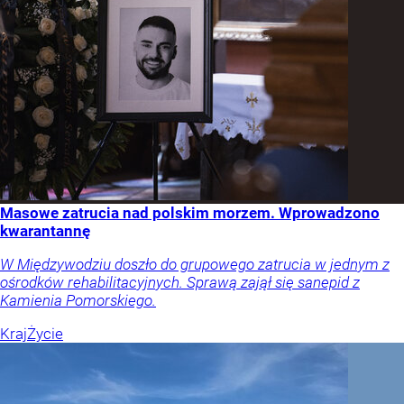
Masowe zatrucia nad polskim morzem. Wprowadzono
kwarantannę
W Międzywodziu doszło do grupowego zatrucia w jednym z
ośrodków rehabilitacyjnych. Sprawą zajął się sanepid z
Kamienia Pomorskiego.
Kraj
Życie