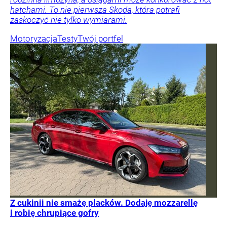
hatchami. To nie pierwsza Skoda, która potrafi
zaskoczyć nie tylko wymiarami.
Motoryzacja
Testy
Twój portfel
Z cukinii nie smażę placków. Dodaję mozzarellę
i robię chrupiące gofry