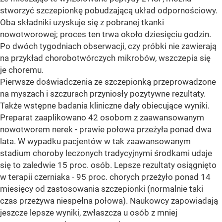
stworzyć szczepionkę pobudzającą układ odpornościowy.
Oba składniki uzyskuje się z pobranej tkanki
nowotworowej; proces ten trwa około dziesięciu godzin.
Po dwóch tygodniach obserwacji, czy próbki nie zawierają
na przykład chorobotwórczych mikrobów, wszczepia się
je choremu.
Pierwsze doświadczenia ze szczepionką przeprowadzone
na myszach i szczurach przyniosły pozytywne rezultaty.
Także wstępne badania kliniczne dały obiecujące wyniki.
Preparat zaaplikowano 42 osobom z zaawansowanym
nowotworem nerek - prawie połowa przeżyła ponad dwa
lata. W wypadku pacjentów w tak zaawansowanym
stadium choroby leczonych tradycyjnymi środkami udaje
się to zaledwie 15 proc. osób. Lepsze rezultaty osiągnięto
w terapii czerniaka - 95 proc. chorych przeżyło ponad 14
miesięcy od zastosowania szczepionki (normalnie taki
czas przeżywa niespełna połowa). Naukowcy zapowiadają
jeszcze lepsze wyniki, zwłaszcza u osób z mniej