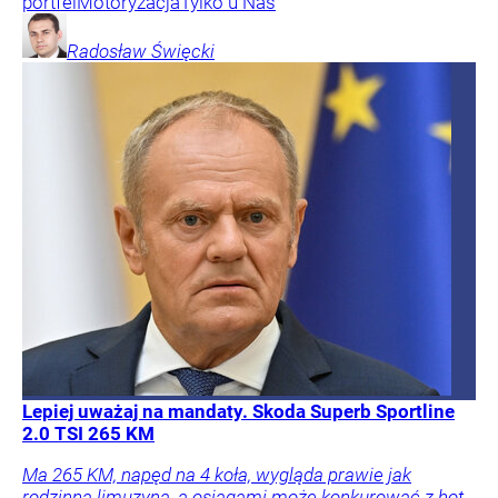
portfel
Motoryzacja
Tylko u Nas
Radosław
Święcki
Lepiej uważaj na mandaty. Skoda Superb Sportline
2.0 TSI 265 KM
Ma 265 KM, napęd na 4 koła, wygląda prawie jak
rodzinna limuzyna, a osiągami może konkurować z hot