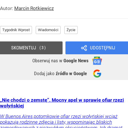
Autor:
Marcin Rotkiewicz
Tygodnik Wprost
Wiadomości
Życie
SKOMENTUJ
UDOSTĘPNIJ
3
Obserwuj nas
w
Google News
Dodaj jako
źródło w Google
„Nie chodzi o zemstę”. Mocny apel w sprawie ofiar rzezi
wołyńskiej
W Buenos Aires potomkowie ofiar rzezi wołyńskiej wciąż
pokazują rodzinne zdjęcia i listy, wspominając bliskich
zamordowanych z niezwykłym okrucieństwem. Ich dramat