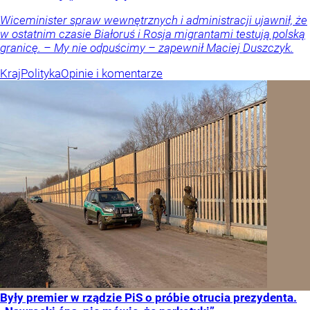
Wiceminister spraw wewnętrznych i administracji ujawnił, że
w ostatnim czasie Białoruś i Rosja migrantami testują polską
granicę. – My nie odpuścimy – zapewnił Maciej Duszczyk.
Kraj
Polityka
Opinie i komentarze
Były premier w rządzie PiS o próbie otrucia prezydenta.