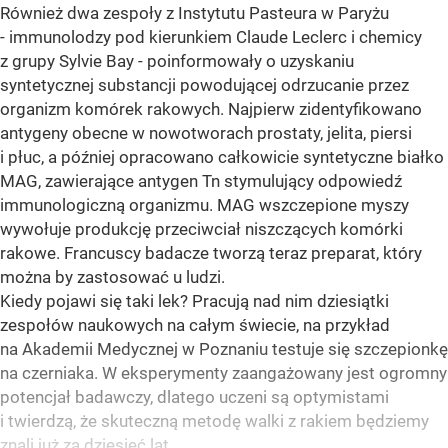
Również dwa zespoły z Instytutu Pasteura w Paryżu
- immunolodzy pod kierunkiem Claude Leclerc i chemicy
z grupy Sylvie Bay - poinformowały o uzyskaniu
syntetycznej substancji powodującej odrzucanie przez
organizm komórek rakowych. Najpierw zidentyfikowano
antygeny obecne w nowotworach prostaty, jelita, piersi
i płuc, a później opracowano całkowicie syntetyczne białko
MAG, zawierające antygen Tn stymulujący odpowiedź
immunologiczną organizmu. MAG wszczepione myszy
wywołuje produkcję przeciwciał niszczących komórki
rakowe. Francuscy badacze tworzą teraz preparat, który
można by zastosować u ludzi.
Kiedy pojawi się taki lek? Pracują nad nim dziesiątki
zespołów naukowych na całym świecie, na przykład
na Akademii Medycznej w Poznaniu testuje się szczepionkę
na czerniaka. W eksperymenty zaangażowany jest ogromny
potencjał badawczy, dlatego uczeni są optymistami
i twierdzą, że skuteczną metodę walki z rakiem będziemy
znali już za dziesięć lat.