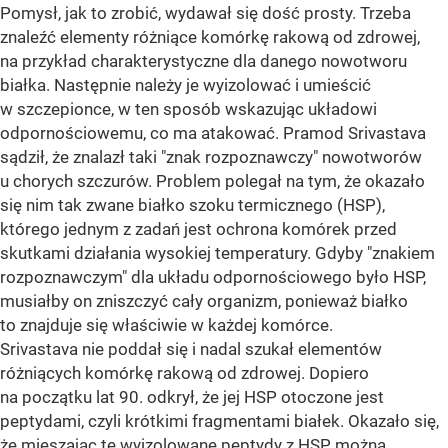
Pomysł, jak to zrobić, wydawał się dość prosty. Trzeba
znaleźć elementy różniące komórkę rakową od zdrowej,
na przykład charakterystyczne dla danego nowotworu
białka. Następnie należy je wyizolować i umieścić
w szczepionce, w ten sposób wskazując układowi
odpornościowemu, co ma atakować. Pramod Srivastava
sądził, że znalazł taki "znak rozpoznawczy" nowotworów
u chorych szczurów. Problem polegał na tym, że okazało
się nim tak zwane białko szoku termicznego (HSP),
którego jednym z zadań jest ochrona komórek przed
skutkami działania wysokiej temperatury. Gdyby "znakiem
rozpoznawczym" dla układu odpornościowego było HSP,
musiałby on zniszczyć cały organizm, ponieważ białko
to znajduje się właściwie w każdej komórce.
Srivastava nie poddał się i nadal szukał elementów
różniących komórkę rakową od zdrowej. Dopiero
na początku lat 90. odkrył, że jej HSP otoczone jest
peptydami, czyli krótkimi fragmentami białek. Okazało się,
że mieszając te wyizolowane peptydy z HSP, można