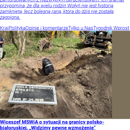
przypomina, że dla wielu rodzin Wołyń nie jest historią
zamkniętą, lecz bolesną raną, która do dziś nie została
zagojona.
Kraj
Polityka
Opinie i komentarze
Tylko u Nas
Tygodnik Wprost
Wiceszef MSWiA o sytuacji na granicy polsko-
białoruskiej. „Widzimy pewne wzmożenie”