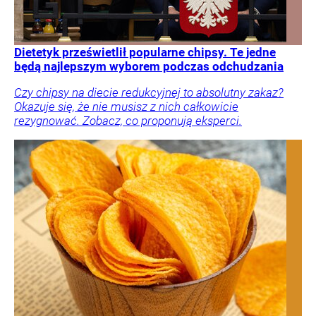
Dietetyk prześwietlił popularne chipsy. Te jedne
będą najlepszym wyborem podczas odchudzania
Czy chipsy na diecie redukcyjnej to absolutny zakaz?
Okazuje się, że nie musisz z nich całkowicie
rezygnować. Zobacz, co proponują eksperci.