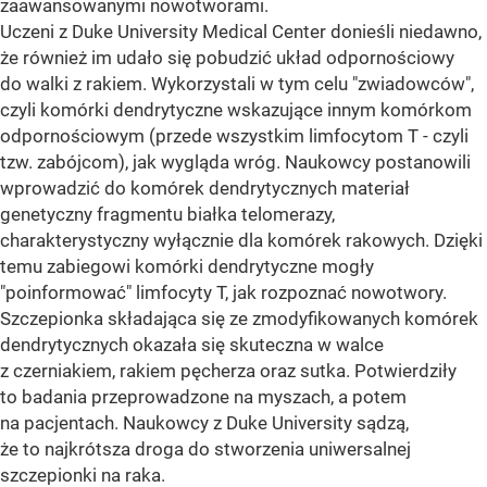
zaawansowanymi nowotworami.
Uczeni z Duke University Medical Center donieśli niedawno,
że również im udało się pobudzić układ odpornościowy
do walki z rakiem. Wykorzystali w tym celu "zwiadowców",
czyli komórki dendrytyczne wskazujące innym komórkom
odpornościowym (przede wszystkim limfocytom T - czyli
tzw. zabójcom), jak wygląda wróg. Naukowcy postanowili
wprowadzić do komórek dendrytycznych materiał
genetyczny fragmentu białka telomerazy,
charakterystyczny wyłącznie dla komórek rakowych. Dzięki
temu zabiegowi komórki dendrytyczne mogły
"poinformować" limfocyty T, jak rozpoznać nowotwory.
Szczepionka składająca się ze zmodyfikowanych komórek
dendrytycznych okazała się skuteczna w walce
z czerniakiem, rakiem pęcherza oraz sutka. Potwierdziły
to badania przeprowadzone na myszach, a potem
na pacjentach. Naukowcy z Duke University sądzą,
że to najkrótsza droga do stworzenia uniwersalnej
szczepionki na raka.