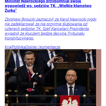
Minister Nawrockiego przypomniał swoją
wypowiedź ws. sędziów TK. „Wielkie kłamstwo
Żurka”
Zbigniew Bogucki zaznaczył, że Karol Nawrocki nigdy
nie zadeklarował, że nie przyjmie ślubowania od
czterech sędziów TK. Szef Kancelarii Prezydenta
wyjaśnił, że kluczem będzie decyzja Trybunału
Konstytucyjnego.
Kraj
Polityka
Opinie i komentarze