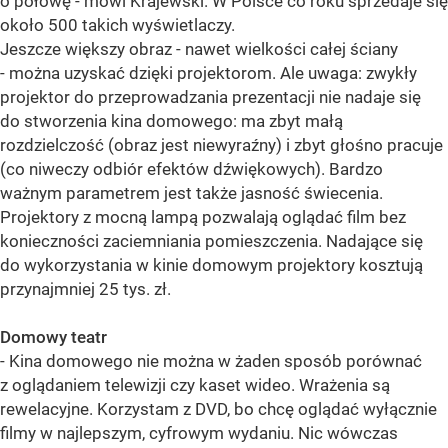
o połowę - mówi Krajewski. W Polsce co roku sprzedaje się
około 500 takich wyświetlaczy.
Jeszcze większy obraz - nawet wielkości całej ściany
- można uzyskać dzięki projektorom. Ale uwaga: zwykły
projektor do przeprowadzania prezentacji nie nadaje się
do stworzenia kina domowego: ma zbyt małą
rozdzielczość (obraz jest niewyraźny) i zbyt głośno pracuje
(co niweczy odbiór efektów dźwiękowych). Bardzo
ważnym parametrem jest także jasność świecenia.
Projektory z mocną lampą pozwalają oglądać film bez
konieczności zaciemniania pomieszczenia. Nadające się
do wykorzystania w kinie domowym projektory kosztują
przynajmniej 25 tys. zł.
Domowy teatr
- Kina domowego nie można w żaden sposób porównać
z oglądaniem telewizji czy kaset wideo. Wrażenia są
rewelacyjne. Korzystam z DVD, bo chcę oglądać wyłącznie
filmy w najlepszym, cyfrowym wydaniu. Nic wówczas