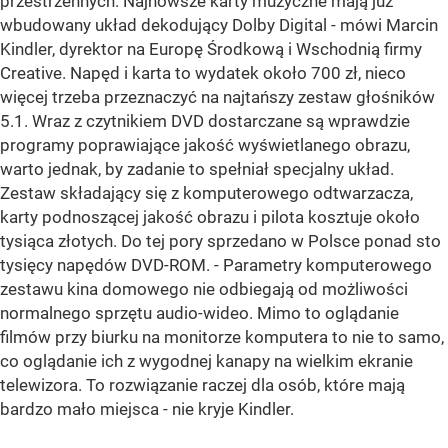
przestrzennych. Najnowsze karty muzyczne mają już
wbudowany układ dekodujący Dolby Digital - mówi Marcin
Kindler, dyrektor na Europę Środkową i Wschodnią firmy
Creative. Napęd i karta to wydatek około 700 zł, nieco
więcej trzeba przeznaczyć na najtańszy zestaw głośników
5.1. Wraz z czytnikiem DVD dostarczane są wprawdzie
programy poprawiające jakość wyświetlanego obrazu,
warto jednak, by zadanie to spełniał specjalny układ.
Zestaw składający się z komputerowego odtwarzacza,
karty podnoszącej jakość obrazu i pilota kosztuje około
tysiąca złotych. Do tej pory sprzedano w Polsce ponad sto
tysięcy napędów DVD-ROM. - Parametry komputerowego
zestawu kina domowego nie odbiegają od możliwości
normalnego sprzętu audio-wideo. Mimo to oglądanie
filmów przy biurku na monitorze komputera to nie to samo,
co oglądanie ich z wygodnej kanapy na wielkim ekranie
telewizora. To rozwiązanie raczej dla osób, które mają
bardzo mało miejsca - nie kryje Kindler.