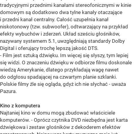
tradycyjnymi przednimi kanałami stereofonicznymi w kinie
domowym są dodatkowo dwa tylne kanały otaczające
i przedni kanał centralny. Całość uzupełnia kanał
niskotonowy (tzw. subwoofer), odtwarzający na przykład
efekty wybuchów i zderzeń. Układ sześciu głośników,
nazywany systemem 5.1, uwzględniają standardy Dolby
Digital i oferujący trochę lepszą jakość DTS.
- Film jest sztuką dźwięku. Im więcej się słyszy, tym lepiej
się widzi. O znaczeniu dźwięku w odbiorze filmu doskonale
wiedzą Amerykanie, dlatego przykładają wagę nawet
do odgłosu spadającej na czwartym planie szklanki.
Polskie filmy źle się ogląda, gdyż ich nie słychać - uważa
Pazura.
Kino z komputera
Najtaniej kino w domu mogą zbudować właściciele
komputerów. - Oprócz czytnika DVD niezbędna jest karta
dźwiękowa i zestaw głośników z dekoderem efektów