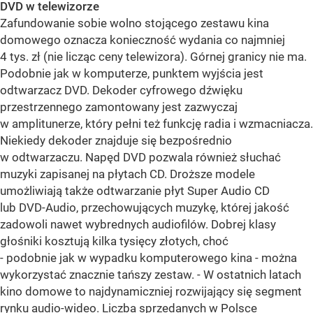
DVD w telewizorze
Zafundowanie sobie wolno stojącego zestawu kina
domowego oznacza konieczność wydania co najmniej
4 tys. zł (nie licząc ceny telewizora). Górnej granicy nie ma.
Podobnie jak w komputerze, punktem wyjścia jest
odtwarzacz DVD. Dekoder cyfrowego dźwięku
przestrzennego zamontowany jest zazwyczaj
w amplitunerze, który pełni też funkcję radia i wzmacniacza.
Niekiedy dekoder znajduje się bezpośrednio
w odtwarzaczu. Napęd DVD pozwala również słuchać
muzyki zapisanej na płytach CD. Droższe modele
umożliwiają także odtwarzanie płyt Super Audio CD
lub DVD-Audio, przechowujących muzykę, której jakość
zadowoli nawet wybrednych audiofilów. Dobrej klasy
głośniki kosztują kilka tysięcy złotych, choć
- podobnie jak w wypadku komputerowego kina - można
wykorzystać znacznie tańszy zestaw. - W ostatnich latach
kino domowe to najdynamiczniej rozwijający się segment
rynku audio-wideo. Liczba sprzedanych w Polsce