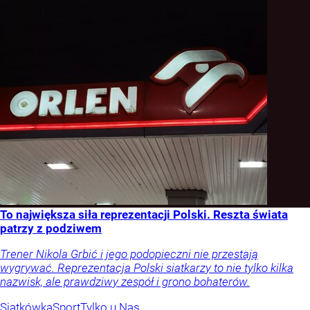
To największa siła reprezentacji Polski. Reszta świata
patrzy z podziwem
Trener Nikola Grbić i jego podopieczni nie przestają
wygrywać. Reprezentacja Polski siatkarzy to nie tylko kilka
nazwisk, ale prawdziwy zespół i grono bohaterów.
Siatkówka
Sport
Tylko u Nas