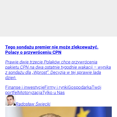
Tego sondażu premier nie może zlekceważyć.
Polacy o przywróceniu CPN
Prawie dwie trzecie Polaków chce przywrócenia
pakietu CPN na dwa ostatnie tygodnie wakacji – wynika
z sondażu dla „Wprost”. Decyzja w tej sprawie lada
dzień.
Finanse i inwestycje
Firmy i rynki
Gospodarka
Twój
portfel
Motoryzacja
Tylko u Nas
Radosław
Święcki