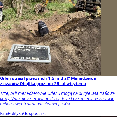
Orlen stracił przez nich 1,5 mld zł? Menedżerom
z czasów Obajtka grozi po 25 lat więzienia
Trzej byli menedżerowie Orlenu mogą na długie lata trafić za
kraty. Właśnie skierowano do sądu akt oskarżenia w sprawie
miliardowych strat państwowej spółki.
Kraj
Polityka
Gospodarka