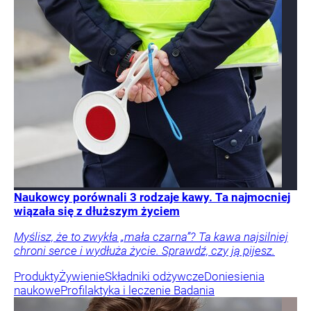
Naukowcy porównali 3 rodzaje kawy. Ta najmocniej
wiązała się z dłuższym życiem
Myślisz, że to zwykła „mała czarna”? Ta kawa najsilniej
chroni serce i wydłuża życie. Sprawdź, czy ją pijesz.
Produkty
Żywienie
Składniki odżywcze
Doniesienia
naukowe
Profilaktyka i leczenie
Badania