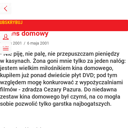
PRZEJDŹ
NA
WPROST
STRONĘ
GŁÓWNĄ
UBSKRYBUJ
Tygodnik Wprost
Seans domowy
ZALOGUJ
6
maja
2001
/
6
maja
2001
MENU
- Nie piję, nie palę, nie przepuszczam pieniędzy
w kasynach. Żona goni mnie tylko za jeden nałóg:
jestem wielkim miłośnikiem kina domowego,
kupiłem już ponad dwieście płyt DVD; pod tym
względem mogę konkurować z wypożyczalniami
filmów - zdradza Cezary Pazura. Do niedawna
zestaw kina domowego był czymś, na co mogła
sobie pozwolić tylko garstka najbogatszych.