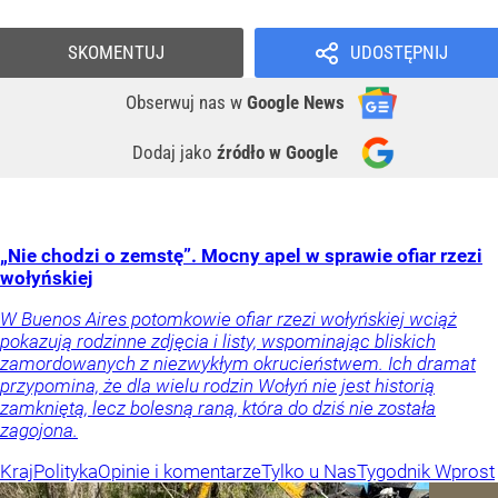
SKOMENTUJ
UDOSTĘPNIJ
Obserwuj nas
w
Google News
Dodaj jako
źródło w Google
„Nie chodzi o zemstę”. Mocny apel w sprawie ofiar rzezi
wołyńskiej
W Buenos Aires potomkowie ofiar rzezi wołyńskiej wciąż
pokazują rodzinne zdjęcia i listy, wspominając bliskich
zamordowanych z niezwykłym okrucieństwem. Ich dramat
przypomina, że dla wielu rodzin Wołyń nie jest historią
zamkniętą, lecz bolesną raną, która do dziś nie została
zagojona.
Kraj
Polityka
Opinie i komentarze
Tylko u Nas
Tygodnik Wprost