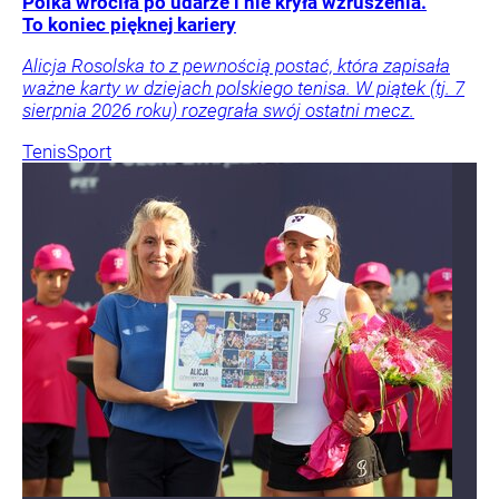
Polka wróciła po udarze i nie kryła wzruszenia.
To koniec pięknej kariery
Alicja Rosolska to z pewnością postać, która zapisała
ważne karty w dziejach polskiego tenisa. W piątek (tj. 7
sierpnia 2026 roku) rozegrała swój ostatni mecz.
Tenis
Sport