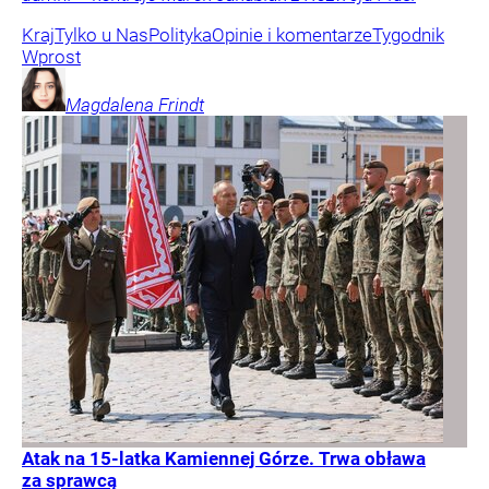
Kraj
Tylko u Nas
Polityka
Opinie i komentarze
Tygodnik
Wprost
Magdalena
Frindt
Atak na 15-latka Kamiennej Górze. Trwa obława
za sprawcą