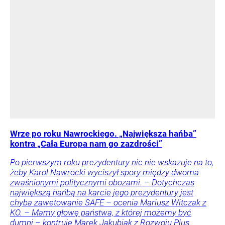
Wrze po roku Nawrockiego. „Największa hańba”
kontra „Cała Europa nam go zazdrości”
Po pierwszym roku prezydentury nic nie wskazuje na to,
żeby Karol Nawrocki wyciszył spory między dwoma
zwaśnionymi politycznymi obozami. – Dotychczas
największą hańbą na karcie jego prezydentury jest
chyba zawetowanie SAFE – ocenia Mariusz Witczak z
KO. – Mamy głowę państwa, z której możemy być
dumni – kontruje Marek Jakubiak z Rozwoju Plus.