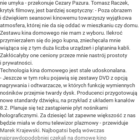
nie umyka - przekonuje Cezary Pazura. Tomasz Raczek,
krytyk filmowy, jest bardziej sceptyczny: - Poza obrazem
i dźwiękiem seansowi kinowemu towarzyszy wyjątkowa
atmosfera, której nie da się oddać w mieszkaniu czy domu.
Zestawu kina domowego nie mam z wyboru. Ilekroć
przymierzałem się do jego kupna, zniechęcała mnie
wiążąca się z tym duża liczba urządzeń i plątanina kabli.
Zakłócałyby one ceniony przeze mnie nastrój prostoty
i prywatności.
Technologia kina domowego jest stale udoskonalana.
- Jeszcze w tym roku pojawią się zestawy DVD z opcją
nagrywania i odtwarzacze, w których funkcję wymiennych
nośników przejmie twardy dysk. Producenci przygotowują
nowe standardy dźwięku, na przykład z układem kanałów
8.2. Planuje się też zastąpienie płyt nośnikami
holograficznymi. Za dziesięć lat zapewne większość z nas
będzie miała w domu telewizor plazmowy - przewiduje
Marek Krajewski. Najbogatsi będą wówczas
najprawdopodobniej czekali na domowe kino