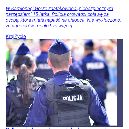
W Kamiennej Górze zaatakowano „niebezpiecznym
narzędziem” 15-latka. Policja prowadzi obławę za
osobą, która miała napaść na chłopca. Nie wykluczono,
że agresorów mogło być więcej.
Kraj
Życie