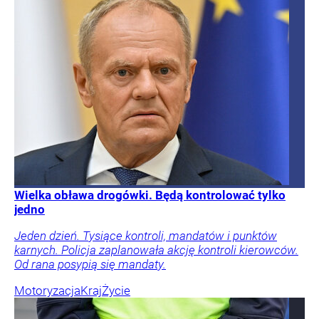
Wielka obława drogówki. Będą kontrolować tylko
jedno
Jeden dzień. Tysiące kontroli, mandatów i punktów
karnych. Policja zaplanowała akcję kontroli kierowców.
Od rana posypią się mandaty.
Motoryzacja
Kraj
Życie