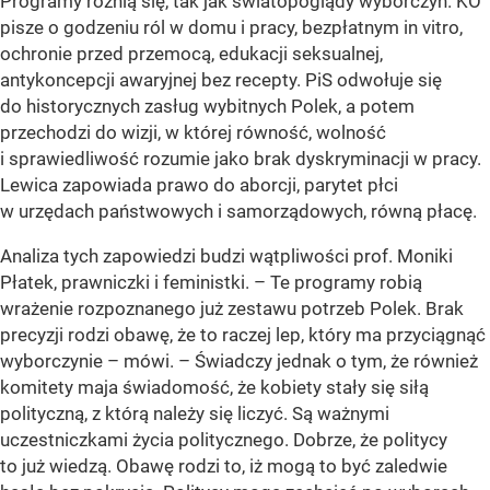
Programy różnią się, tak jak światopoglądy wyborczyń. KO
pisze o godzeniu ról w domu i pracy, bezpłatnym in vitro,
ochronie przed przemocą, edukacji seksualnej,
antykoncepcji awaryjnej bez recepty. PiS odwołuje się
do historycznych zasług wybitnych Polek, a potem
przechodzi do wizji, w której równość, wolność
i sprawiedliwość rozumie jako brak dyskryminacji w pracy.
Lewica zapowiada prawo do aborcji, parytet płci
w urzędach państwowych i samorządowych, równą płacę.
Analiza tych zapowiedzi budzi wątpliwości prof. Moniki
Płatek, prawniczki i feministki. – Te programy robią
wrażenie rozpoznanego już zestawu potrzeb Polek. Brak
precyzji rodzi obawę, że to raczej lep, który ma przyciągnąć
wyborczynie – mówi. – Świadczy jednak o tym, że również
komitety maja świadomość, że kobiety stały się siłą
polityczną, z którą należy się liczyć. Są ważnymi
uczestniczkami życia politycznego. Dobrze, że politycy
to już wiedzą. Obawę rodzi to, iż mogą to być zaledwie