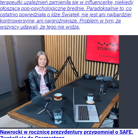
terapeutki uzależnień zamieniła się w influencerkę, niekiedy
głoszącą pop-psychologiczne brednie. Paradoksalnie to, co
ostatnio powiedziała o Idze Świątek, nie jest ani najbardziej
kontrowersyjne, ani najgroźniejsze. Problem w tym, że
wszyscy udawali, że tego nie widzą.
Nawrocki w rocznicę prezydentury przypomniał o SAFE.