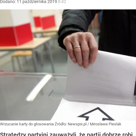
Dodano:
11
października
2019
8:42
Wrzucanie karty do głosowania
Źródło:
Newspix.pl
/
Miroslawe Pieslak
Stratedzy partyjni zauważyli, że partii dobrze robi,