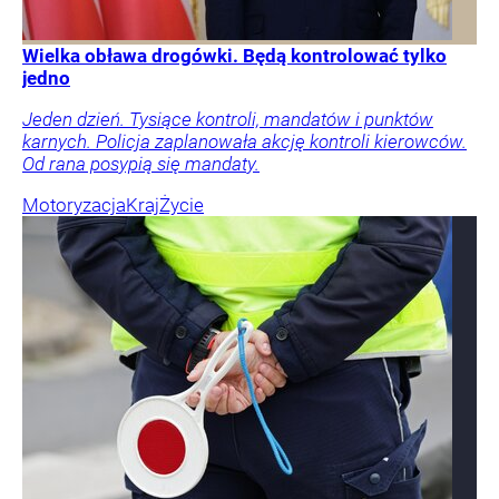
Wielka obława drogówki. Będą kontrolować tylko
jedno
Jeden dzień. Tysiące kontroli, mandatów i punktów
karnych. Policja zaplanowała akcję kontroli kierowców.
Od rana posypią się mandaty.
Motoryzacja
Kraj
Życie