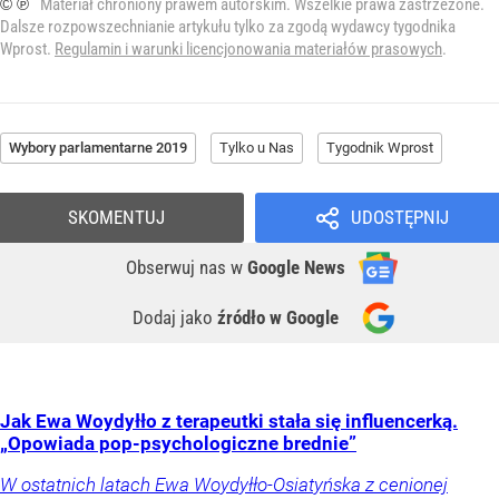
© ℗
Materiał chroniony prawem autorskim. Wszelkie prawa zastrzeżone.
Dalsze rozpowszechnianie artykułu tylko za zgodą wydawcy tygodnika
Wprost.
Regulamin i warunki licencjonowania materiałów prasowych
.
Wybory parlamentarne 2019
Tylko u Nas
Tygodnik Wprost
SKOMENTUJ
UDOSTĘPNIJ
Obserwuj nas
w
Google News
Dodaj jako
źródło w Google
Jak Ewa Woydyłło z terapeutki stała się influencerką.
„Opowiada pop-psychologiczne brednie”
W ostatnich latach Ewa Woydyłło-Osiatyńska z cenionej