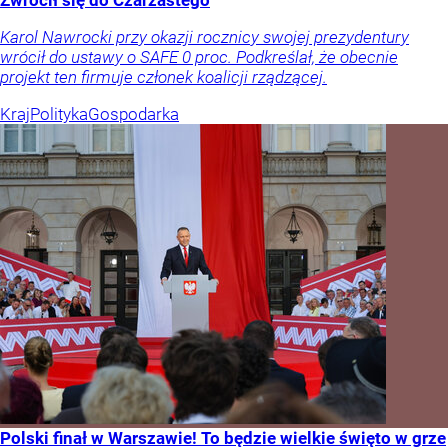
Zwrócił się do Czarzastego
Karol Nawrocki przy okazji rocznicy swojej prezydentury
wrócił do ustawy o SAFE 0 proc. Podkreślał, że obecnie
projekt ten firmuje członek koalicji rządzącej.
Kraj
Polityka
Gospodarka
Polski finał w Warszawie! To będzie wielkie święto w grze