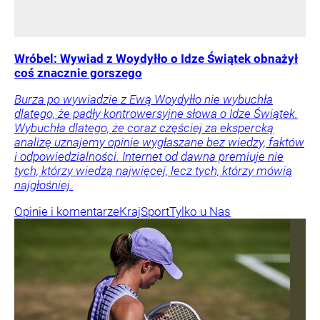
Wróbel: Wywiad z Woydyłło o Idze Świątek obnażył
coś znacznie gorszego
Burza po wywiadzie z Ewą Woydyłło nie wybuchła
dlatego, że padły kontrowersyjne słowa o Idze Świątek.
Wybuchła dlatego, że coraz częściej za ekspercką
analizę uznajemy opinie wygłaszane bez wiedzy, faktów
i odpowiedzialności. Internet od dawna premiuje nie
tych, którzy wiedzą najwięcej, lecz tych, którzy mówią
najgłośniej.
Opinie i komentarze
Kraj
Sport
Tylko u Nas