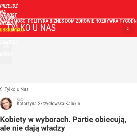
PRZEJDŹ
NA
WPROST
STRONĘ
WIADOMOŚCI
POLITYKA
BIZNES
DOM
ZDROWIE
ROZRYWKA
TYGODN
GŁÓWNĄ
TYLKO U NAS
UBSKRYBUJ
ZALOGUJ
MENU
Tylko u Nas
Autor:
Katarzyna Skrzydłowska-Kalukin
Kobiety w wyborach. Partie obiecują,
ale nie dają władzy