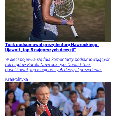
Tusk podsumował prezydenturę Nawrockiego.
Ujawnił „top 5 najgorszych decyzji”
W sieci pojawiła się fala komentarzy podsumowujących
rok rządów Karola Nawrockiego. Donald Tusk
opublikował „top 5 najgorszych decyzji” prezydenta.
Kraj
Polityka