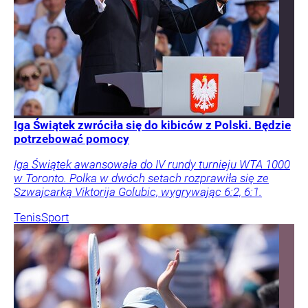
Iga Świątek zwróciła się do kibiców z Polski. Będzie
potrzebować pomocy
Iga Świątek awansowała do IV rundy turnieju WTA 1000
w Toronto. Polka w dwóch setach rozprawiła się ze
Szwajcarką Viktorija Golubic, wygrywając 6:2, 6:1.
Tenis
Sport