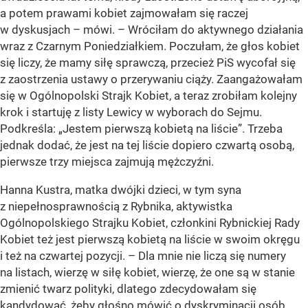
a potem prawami kobiet zajmowałam się raczej
w dyskusjach – mówi. – Wróciłam do aktywnego działania
wraz z Czarnym Poniedziałkiem. Poczułam, że głos kobiet
się liczy, że mamy siłę sprawczą, przecież PiS wycofał się
z zaostrzenia ustawy o przerywaniu ciąży. Zaangażowałam
się w Ogólnopolski Strajk Kobiet, a teraz zrobiłam kolejny
krok i startuję z listy Lewicy w wyborach do Sejmu.
Podkreśla: „Jestem pierwszą kobietą na liście”. Trzeba
jednak dodać, że jest na tej liście dopiero czwartą osobą,
pierwsze trzy miejsca zajmują mężczyźni.
Hanna Kustra, matka dwójki dzieci, w tym syna
z niepełnosprawnością z Rybnika, aktywistka
Ogólnopolskiego Strajku Kobiet, członkini Rybnickiej Rady
Kobiet też jest pierwszą kobietą na liście w swoim okręgu
i też na czwartej pozycji. – Dla mnie nie liczą się numery
na listach, wierzę w siłę kobiet, wierzę, że one są w stanie
zmienić twarz polityki, dlatego zdecydowałam się
kandydować, żeby głośno mówić o dyskryminacji osób