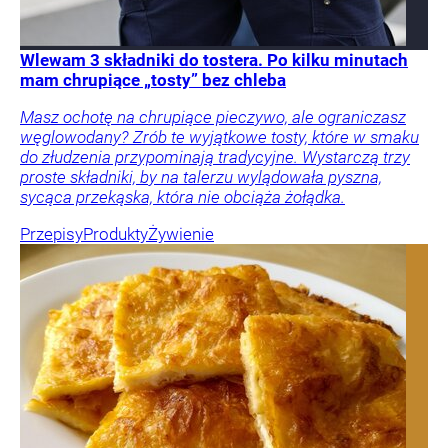
Wlewam 3 składniki do tostera. Po kilku minutach
mam chrupiące „tosty” bez chleba
Masz ochotę na chrupiące pieczywo, ale ograniczasz
węglowodany? Zrób te wyjątkowe tosty, które w smaku
do złudzenia przypominają tradycyjne. Wystarczą trzy
proste składniki, by na talerzu wylądowała pyszna,
sycąca przekąska, która nie obciąża żołądka.
Przepisy
Produkty
Żywienie