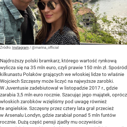
Żródło:
Instagram
/
@marina_official
Najdroższy polski bramkarz, którego wartość rynkową
wylicza się na 35 mln euro, czyli prawie 150 mln zł. Spośród
kilkunastu Polaków grających we włoskiej lidze to właśnie
Wojciech Szczęsny może liczyć na najwyższe zarobki.
W Juventusie zadebiutował w listopadzie 2017 r., gdzie
zarabia 3,5 mln euro rocznie. Szacując jego majątek, oprócz
włoskich zarobków wzięliśmy pod uwagę również
te angielskie. Szczęsny przez cztery lata grał przecież
w Arsenalu Londyn, gdzie zarabiał ponad 5 mln funtów
rocznie. Dużą część pensji zjadły mu oczywiście