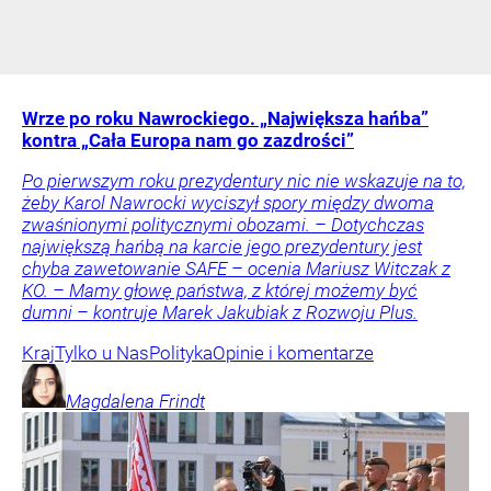
Wrze po roku Nawrockiego. „Największa hańba”
kontra „Cała Europa nam go zazdrości”
Po pierwszym roku prezydentury nic nie wskazuje na to,
żeby Karol Nawrocki wyciszył spory między dwoma
zwaśnionymi politycznymi obozami. – Dotychczas
największą hańbą na karcie jego prezydentury jest
chyba zawetowanie SAFE – ocenia Mariusz Witczak z
KO. – Mamy głowę państwa, z której możemy być
dumni – kontruje Marek Jakubiak z Rozwoju Plus.
Kraj
Tylko u Nas
Polityka
Opinie i komentarze
Magdalena
Frindt