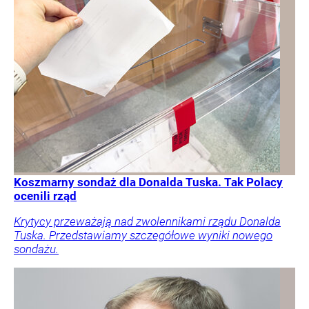
Koszmarny sondaż dla Donalda Tuska. Tak Polacy
ocenili rząd
Krytycy przeważają nad zwolennikami rządu Donalda
Tuska. Przedstawiamy szczegółowe wyniki nowego
sondażu.