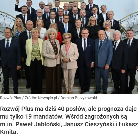
Rozwój Plus
/ Źródło:
Newspix.pl
/
Damian Burzykowski
Rozwój Plus ma dziś 40 posłów, ale prognoza daje
mu tylko 19 mandatów. Wśród zagrożonych są
m.in. Paweł Jabłoński, Janusz Cieszyński i Łukasz
Kmita.