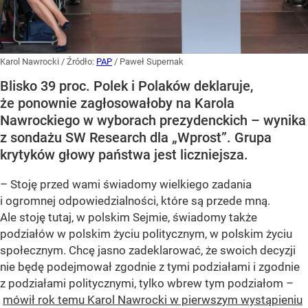
Karol Nawrocki
/ Źródło:
PAP
/
Paweł Supernak
Blisko 39 proc. Polek i Polaków deklaruje,
że ponownie zagłosowałoby na Karola
Nawrockiego w wyborach prezydenckich – wynika
z sondażu SW Research dla „Wprost”. Grupa
krytyków głowy państwa jest liczniejsza.
– Stoję przed wami świadomy wielkiego zadania
i ogromnej odpowiedzialności, które są przede mną.
Ale stoję tutaj, w polskim Sejmie, świadomy także
podziałów w polskim życiu politycznym, w polskim życiu
społecznym. Chcę jasno zadeklarować, że swoich decyzji
nie będę podejmował zgodnie z tymi podziałami i zgodnie
z podziałami politycznymi, tylko wbrew tym podziałom –
mówił rok temu Karol Nawrocki w pierwszym wystąpieniu