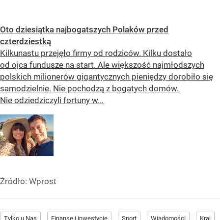
Oto dziesiątka najbogatszych Polaków przed
czterdziestką
Kilkunastu przejęło firmy od rodziców. Kilku dostało
od ojca fundusze na start. Ale większość najmłodszych
polskich milionerów gigantycznych pieniędzy dorobiło się
samodzielnie. Nie pochodzą z bogatych domów.
Nie odziedziczyli fortuny w...
Źródło:
Wprost
Tylko u Nas
Finanse i inwestycje
Sport
Wiadomości
Kraj