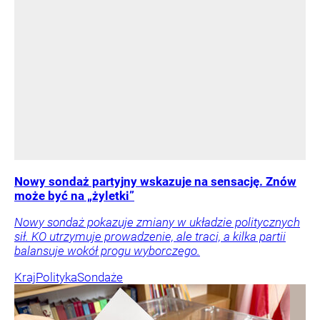
Nowy sondaż partyjny wskazuje na sensację. Znów
może być na „żyletki”
Nowy sondaż pokazuje zmiany w układzie politycznych
sił. KO utrzymuje prowadzenie, ale traci, a kilka partii
balansuje wokół progu wyborczego.
Kraj
Polityka
Sondaże