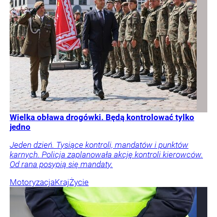
Wielka obława drogówki. Będą kontrolować tylko
jedno
Jeden dzień. Tysiące kontroli, mandatów i punktów
karnych. Policja zaplanowała akcję kontroli kierowców.
Od rana posypią się mandaty.
Motoryzacja
Kraj
Życie