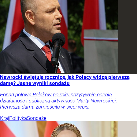
Nawrocki świętuje rocznicę, jak Polacy widzą pierwszą
damę? Jasne wyniki sondażu
Ponad połowa Polaków po roku pozytywnie ocenia
działalność i publiczną aktywność Marty Nawrockiej.
Pierwsza dama zamieściła w sieci wpis.
Kraj
Polityka
Sondaże