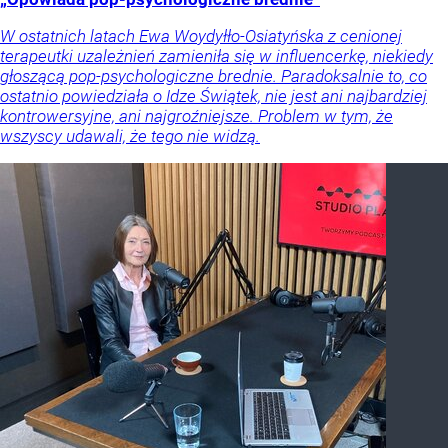
W ostatnich latach Ewa Woydyłło-Osiatyńska z cenionej
terapeutki uzależnień zamieniła się w influencerkę, niekiedy
głoszącą pop-psychologiczne brednie. Paradoksalnie to, co
ostatnio powiedziała o Idze Świątek, nie jest ani najbardziej
kontrowersyjne, ani najgroźniejsze. Problem w tym, że
wszyscy udawali, że tego nie widzą.