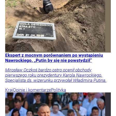
Ekspert z mocnym porównaniem po wystąpieniu
Nawrockiego. „Putin by się nie powstydził”
Mirosław Oczkoś bardzo ostro ocenił obchody
pierwszego roku prezydentury Karola Nawrockiego.
Specjalista ds. wizerunku przywołał Władimira Putina.
Kraj
Opinie i komentarze
Polityka