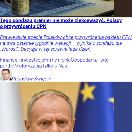
Tego sondażu premier nie może zlekceważyć. Polacy
o przywróceniu CPN
Prawie dwie trzecie Polaków chce przywrócenia pakietu CPN
na dwa ostatnie tygodnie wakacji – wynika z sondażu dla
„Wprost”. Decyzja w tej sprawie lada dzień.
Finanse i inwestycje
Firmy i rynki
Gospodarka
Twój
portfel
Motoryzacja
Tylko u Nas
Radosław
Święcki