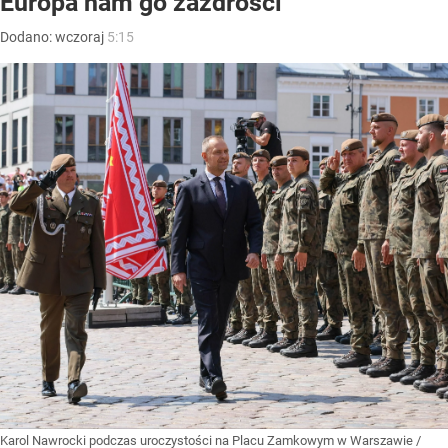
Europa nam go zazdrości”
Dodano:
wczoraj
5:15
Karol Nawrocki podczas uroczystości na Placu Zamkowym w Warszawie
/