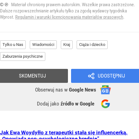
© ℗
Materiał chroniony prawem autorskim. Wszelkie prawa zastrzeżone.
Dalsze rozpowszechnianie artykułu tylko za zgodą wydawcy tygodnika
Wprost.
Regulamin i warunki licencjonowania materiałów prasowych
.
Tylko u Nas
Wiadomości
Kraj
Ciąża i dziecko
Zaburzenia psychiczne
SKOMENTUJ
UDOSTĘPNIJ
Obserwuj nas
w
Google News
Dodaj jako
źródło w Google
Jak Ewa Woydyłło z terapeutki stała się influencerką.
„Opowiada pop-psychologiczne brednie”