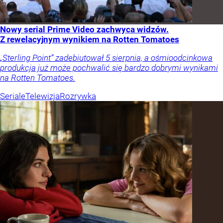
Nowy serial Prime Video zachwyca widzów.
Z rewelacyjnym wynikiem na Rotten Tomatoes
„Sterling Point” zadebiutował 5 sierpnia, a ośmioodcinkowa
produkcja już może pochwalić się bardzo dobrymi wynikami
na Rotten Tomatoes.
Seriale
Telewizja
Rozrywka