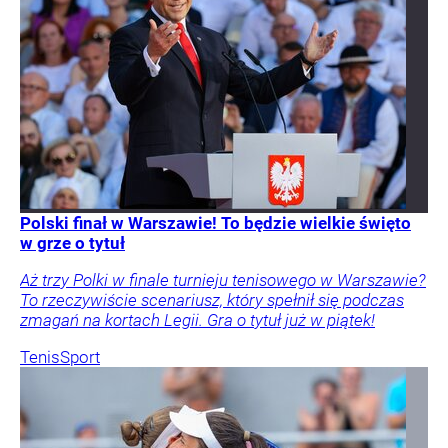
Polski finał w Warszawie! To będzie wielkie święto
w grze o tytuł
Aż trzy Polki w finale turnieju tenisowego w Warszawie?
To rzeczywiście scenariusz, który spełnił się podczas
zmagań na kortach Legii. Gra o tytuł już w piątek!
Tenis
Sport