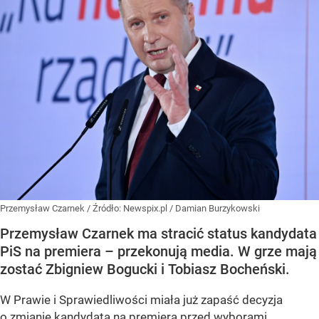
Przemysław Czarnek
/ Źródło:
Newspix.pl
/
Damian Burzykowski
Przemysław Czarnek ma stracić status kandydata
PiS na premiera – przekonują media. W grze mają
zostać Zbigniew Bogucki i Tobiasz Bocheński.
W Prawie i Sprawiedliwości miała już zapaść decyzja
o zmianie kandydata na premiera przed wyborami