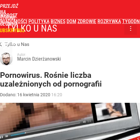
PRZEJDŹ
NA
WPROST
STRONĘ
WIADOMOŚCI
POLITYKA
BIZNES
DOM
ZDROWIE
ROZRYWKA
TYGODN
GŁÓWNĄ
TYLKO U NAS
UBSKRYBUJ
ZALOGUJ
Tylko u Nas
MENU
Autor:
Marcin Dzierżanowski
Pornowirus. Rośnie liczba
uzależnionych od pornografii
Dodano:
16
kwietnia
2020
16:20