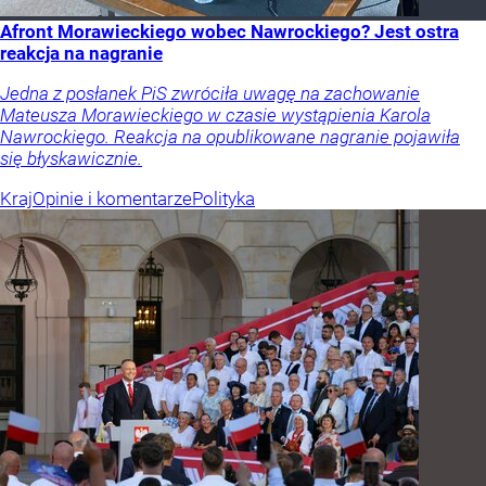
Afront Morawieckiego wobec Nawrockiego? Jest ostra
reakcja na nagranie
Jedna z posłanek PiS zwróciła uwagę na zachowanie
Mateusza Morawieckiego w czasie wystąpienia Karola
Nawrockiego. Reakcja na opublikowane nagranie pojawiła
się błyskawicznie.
Kraj
Opinie i komentarze
Polityka