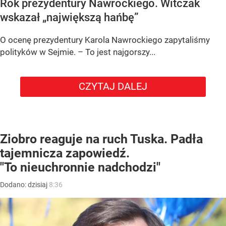
Rok prezydentury Nawrockiego. Witczak
wskazał „największą hańbę”
O ocenę prezydentury Karola Nawrockiego zapytaliśmy
polityków w Sejmie. – To jest najgorszy...
CZYTAJ DALEJ
Ziobro reaguje na ruch Tuska. Padła
tajemnicza zapowiedź.
"To nieuchronnie nadchodzi"
Dodano:
dzisiaj
8:36