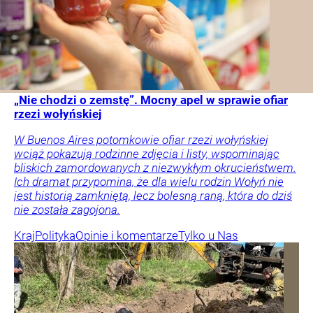
„Nie chodzi o zemstę”. Mocny apel w sprawie ofiar
rzezi wołyńskiej
W Buenos Aires potomkowie ofiar rzezi wołyńskiej
wciąż pokazują rodzinne zdjęcia i listy, wspominając
bliskich zamordowanych z niezwykłym okrucieństwem.
Ich dramat przypomina, że dla wielu rodzin Wołyń nie
jest historią zamkniętą, lecz bolesną raną, która do dziś
nie została zagojona.
Kraj
Polityka
Opinie i komentarze
Tylko u Nas