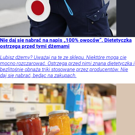
Nie daj się nabrać na napis „100% owoców”. Dietetyczka
ostrzega przed tymi dżemami
Lubisz dżemy? Uważaj na te ze sklepu. Niektóre mogą cię
mocno rozczarować. Ostrzega przed nimi znana dietetyczka i
bezlitośnie obnaża triki stosowane przez producentów. Nie
daj się nabrać, będąc na zakupach.