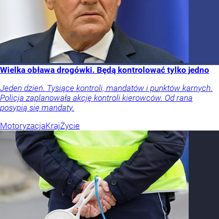
Wielka obława drogówki. Będą kontrolować tylko jedno
Jeden dzień. Tysiące kontroli, mandatów i punktów karnych.
Policja zaplanowała akcję kontroli kierowców. Od rana
posypią się mandaty.
Motoryzacja
Kraj
Życie