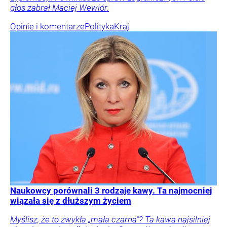
głos zabrał Maciej Wewiór.
Opinie i komentarze
Polityka
Kraj
Naukowcy porównali 3 rodzaje kawy. Ta najmocniej
wiązała się z dłuższym życiem
Myślisz, że to zwykła „mała czarna”? Ta kawa najsilniej