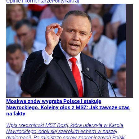
Opinie i komentarze
Polityka
Kraj
Moskwa znów wygraża Polsce i atakuje
Nawrockiego. Kolejny głos z MSZ: Jak zawsze czas
na fakty
Wpis rzeczniczki MSZ Rosji, która uderzyła w Karola
Nawrockiego, odbił się szerokim echem w naszej
dyplomacji. Po ministrze spraw zagranicznych Polski