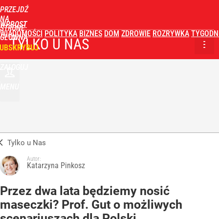
PRZEJDŹ
NA
WPROST
STRONĘ
WIADOMOŚCI
POLITYKA
BIZNES
DOM
ZDROWIE
ROZRYWKA
TYGODN
GŁÓWNĄ
TYLKO U NAS
UBSKRYBUJ
ZALOGUJ
MENU
Tylko u Nas
Autor:
Katarzyna Pinkosz
Przez dwa lata będziemy nosić
maseczki? Prof. Gut o możliwych
scenariuszach dla Polski