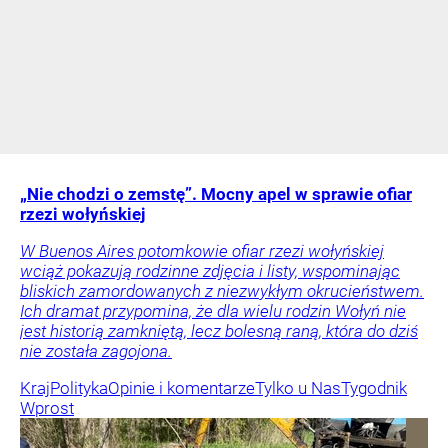
„Nie chodzi o zemstę”. Mocny apel w sprawie ofiar
rzezi wołyńskiej
W Buenos Aires potomkowie ofiar rzezi wołyńskiej
wciąż pokazują rodzinne zdjęcia i listy, wspominając
bliskich zamordowanych z niezwykłym okrucieństwem.
Ich dramat przypomina, że dla wielu rodzin Wołyń nie
jest historią zamkniętą, lecz bolesną raną, która do dziś
nie została zagojona.
Kraj
Polityka
Opinie i komentarze
Tylko u Nas
Tygodnik
Wprost