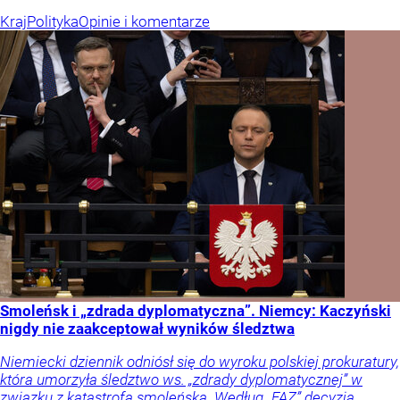
Kraj
Polityka
Opinie i komentarze
Smoleńsk i „zdrada dyplomatyczna”. Niemcy: Kaczyński
nigdy nie zaakceptował wyników śledztwa
Niemiecki dziennik odniósł się do wyroku polskiej prokuratury,
która umorzyła śledztwo ws. „zdrady dyplomatycznej” w
związku z katastrofą smoleńską. Według „FAZ” decyzja