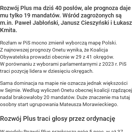
Rozwój Plus ma dziś 40 posłów, ale prognoza daje
mu tylko 19 mandatów. Wśród zagrożonych są
m.in. Paweł Jabłoński, Janusz Cieszyński i Łukasz
Kmita.
Rozłam w PiS mocno zmienił wyborczą mapę Polski.
Z najnowszej prognozy Onetu wynika, że Koalicja
Obywatelska prowadzi obecnie w 29 z 41 okręgów.
W porównaniu z wyborami parlamentarnymi z 2023 r. PiS
traci pozycję lidera w dziesięciu okręgach.
Sama dominacja na mapie nie oznacza jednak większości
w Sejmie. Według wyliczeń Onetu obecnej koalicji rządzącej
nadal brakowałoby 20 mandatów. Duże znaczenie ma tutaj
osobny start ugrupowania Mateusza Morawieckiego.
Rozwój Plus traci głosy przez ordynację
W modelu Rozwój Plus przekracza próg 5 proc. w aż 37