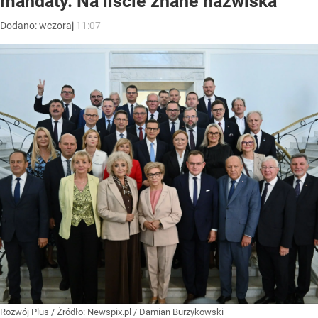
mandaty. Na liście znane nazwiska
Dodano:
wczoraj
11:07
Rozwój Plus
/ Źródło:
Newspix.pl
/
Damian Burzykowski