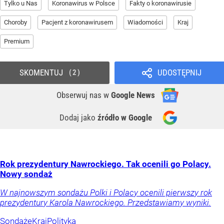
Tylko u Nas
Koronawirus w Polsce
Fakty o koronawirusie
Choroby
Pacjent z koronawirusem
Wiadomości
Kraj
Premium
SKOMENTUJ
UDOSTĘPNIJ
2
Obserwuj nas
w
Google News
Dodaj jako
źródło w Google
Rok prezydentury Nawrockiego. Tak ocenili go Polacy.
Nowy sondaż
W najnowszym sondażu Polki i Polacy ocenili pierwszy rok
prezydentury Karola Nawrockiego. Przedstawiamy wyniki.
Sondaże
Kraj
Polityka