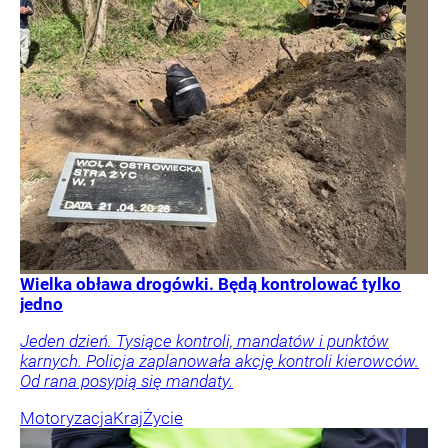
Wielka obława drogówki. Będą kontrolować tylko
jedno
Jeden dzień. Tysiące kontroli, mandatów i punktów
karnych. Policja zaplanowała akcję kontroli kierowców.
Od rana posypią się mandaty.
Motoryzacja
Kraj
Życie