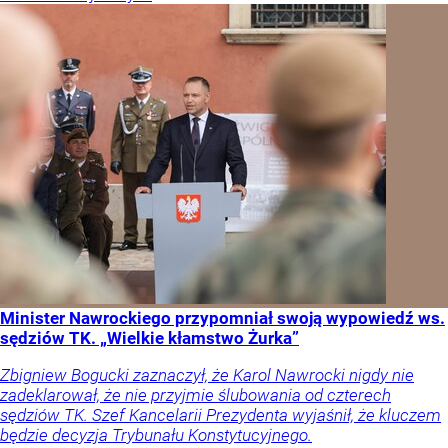
Minister Nawrockiego przypomniał swoją wypowiedź ws.
sędziów TK. „Wielkie kłamstwo Żurka”
Zbigniew Bogucki zaznaczył, że Karol Nawrocki nigdy nie
zadeklarował, że nie przyjmie ślubowania od czterech
sędziów TK. Szef Kancelarii Prezydenta wyjaśnił, że kluczem
będzie decyzja Trybunału Konstytucyjnego.