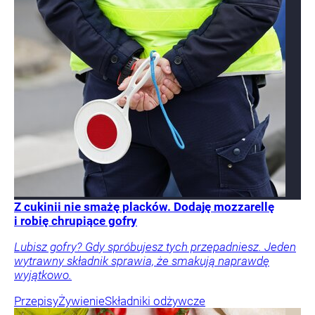
Z cukinii nie smażę placków. Dodaję mozzarellę
i robię chrupiące gofry
Lubisz gofry? Gdy spróbujesz tych przepadniesz. Jeden
wytrawny składnik sprawia, że smakują naprawdę
wyjątkowo.
Przepisy
Żywienie
Składniki odżywcze