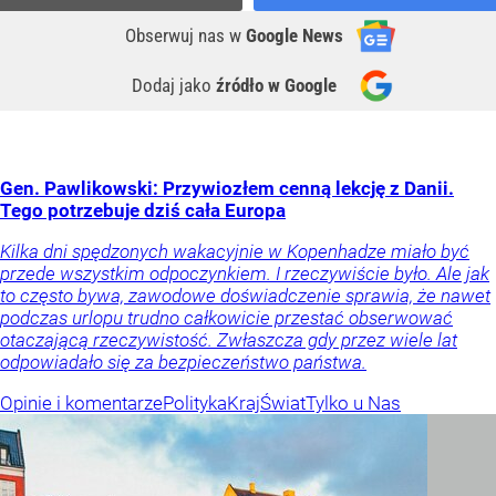
Obserwuj nas
w
Google News
Dodaj jako
źródło w Google
Gen. Pawlikowski: Przywiozłem cenną lekcję z Danii.
Tego potrzebuje dziś cała Europa
Kilka dni spędzonych wakacyjnie w Kopenhadze miało być
przede wszystkim odpoczynkiem. I rzeczywiście było. Ale jak
to często bywa, zawodowe doświadczenie sprawia, że nawet
podczas urlopu trudno całkowicie przestać obserwować
otaczającą rzeczywistość. Zwłaszcza gdy przez wiele lat
odpowiadało się za bezpieczeństwo państwa.
Opinie i komentarze
Polityka
Kraj
Świat
Tylko u Nas