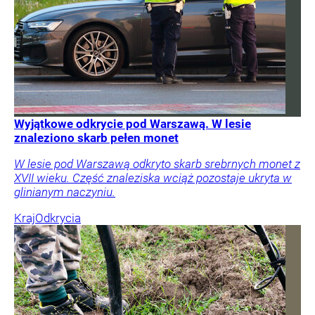
Wyjątkowe odkrycie pod Warszawą. W lesie
znaleziono skarb pełen monet
W lesie pod Warszawą odkryto skarb srebrnych monet z
XVII wieku. Część znaleziska wciąż pozostaje ukryta w
glinianym naczyniu.
Kraj
Odkrycia