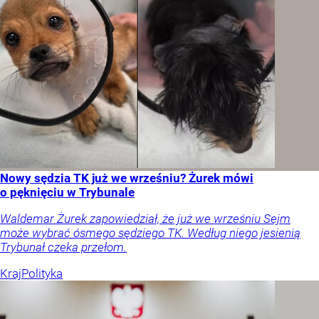
Nowy sędzia TK już we wrześniu? Żurek mówi
o pęknięciu w Trybunale
Waldemar Żurek zapowiedział, że już we wrześniu Sejm
może wybrać ósmego sędziego TK. Według niego jesienią
Trybunał czeka przełom.
Kraj
Polityka