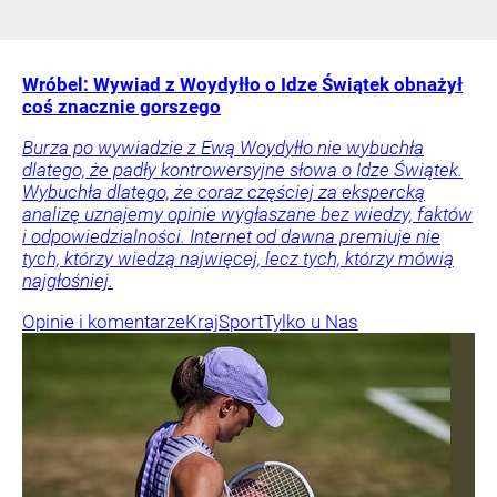
Wróbel: Wywiad z Woydyłło o Idze Świątek obnażył
coś znacznie gorszego
Burza po wywiadzie z Ewą Woydyłło nie wybuchła
dlatego, że padły kontrowersyjne słowa o Idze Świątek.
Wybuchła dlatego, że coraz częściej za ekspercką
analizę uznajemy opinie wygłaszane bez wiedzy, faktów
i odpowiedzialności. Internet od dawna premiuje nie
tych, którzy wiedzą najwięcej, lecz tych, którzy mówią
najgłośniej.
Opinie i komentarze
Kraj
Sport
Tylko u Nas