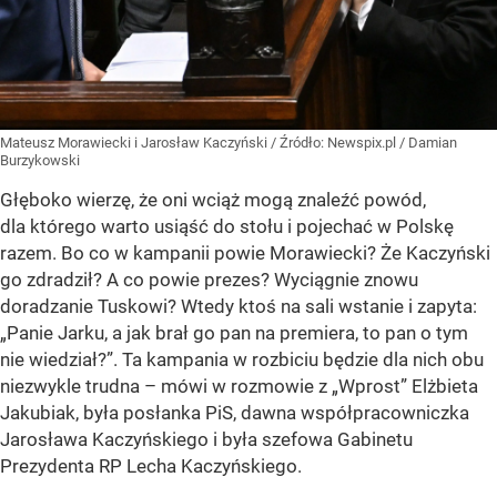
Mateusz Morawiecki i Jarosław Kaczyński
/ Źródło:
Newspix.pl
/
Damian
Burzykowski
Głęboko wierzę, że oni wciąż mogą znaleźć powód,
dla którego warto usiąść do stołu i pojechać w Polskę
razem. Bo co w kampanii powie Morawiecki? Że Kaczyński
go zdradził? A co powie prezes? Wyciągnie znowu
doradzanie Tuskowi? Wtedy ktoś na sali wstanie i zapyta:
„Panie Jarku, a jak brał go pan na premiera, to pan o tym
nie wiedział?”. Ta kampania w rozbiciu będzie dla nich obu
niezwykle trudna – mówi w rozmowie z „Wprost” Elżbieta
Jakubiak, była posłanka PiS, dawna współpracowniczka
Jarosława Kaczyńskiego i była szefowa Gabinetu
Prezydenta RP Lecha Kaczyńskiego.