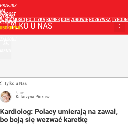
PRZEJDŹ
NA
WPROST
STRONĘ
WIADOMOŚCI
POLITYKA
BIZNES
DOM
ZDROWIE
ROZRYWKA
TYGODN
GŁÓWNĄ
TYLKO U NAS
UBSKRYBUJ
ZALOGUJ
MENU
Tylko u Nas
Autor:
Katarzyna Pinkosz
Kardiolog: Polacy umierają na zawał,
bo boją się wezwać karetkę