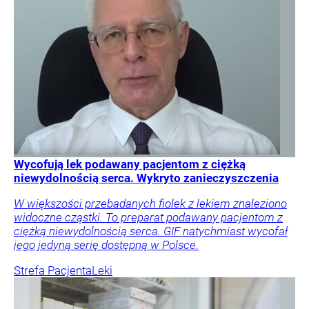
Wycofują lek podawany pacjentom z ciężką
niewydolnością serca. Wykryto zanieczyszczenia
W większości przebadanych fiolek z lekiem znaleziono
widoczne cząstki. To preparat podawany pacjentom z
ciężką niewydolnością serca. GIF natychmiast wycofał
jego jedyną serię dostępną w Polsce.
Strefa Pacjenta
Leki