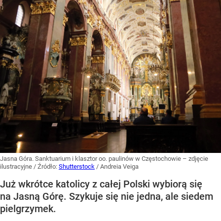
Jasna Góra. Sanktuarium i klasztor oo. paulinów w Częstochowie – zdjęcie
ilustracyjne
/ Źródło:
Shutterstock
/
Andreia Veiga
Już wkrótce katolicy z całej Polski wybiorą się
na Jasną Górę. Szykuje się nie jedna, ale siedem
pielgrzymek.