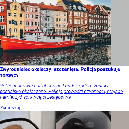
Zwyrodnialec okaleczył szczenięta. Policja poszukuje
sprawcy
W Ciechanowie natrafiono na kundelki, które zostały
bestialsko okaleczone. Policja prowadzi czynności, mające
namierzyć sprawcę przestępstwa.
Życie
Kraj