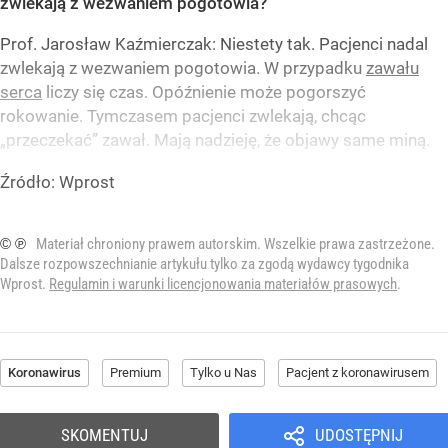
zwlekają z wezwaniem pogotowia?
Prof. Jarosław Kaźmierczak: Niestety tak. Pacjenci nadal
zwlekają z wezwaniem pogotowia. W przypadku
zawału
serca
liczy się czas. Opóźnienie może pogorszyć
rokowanie. Tymczasem pacjenci zwlekają, chcąc
„przeczekać” zawał. Mają nadzieję, że objawy same miną.
Źródło:
Wprost
© ℗
Materiał chroniony prawem autorskim. Wszelkie prawa zastrzeżone.
Dalsze rozpowszechnianie artykułu tylko za zgodą wydawcy tygodnika
Wprost.
Regulamin i warunki licencjonowania materiałów prasowych
.
Koronawirus
Premium
Tylko u Nas
Pacjent z koronawirusem
SKOMENTUJ
UDOSTĘPNIJ