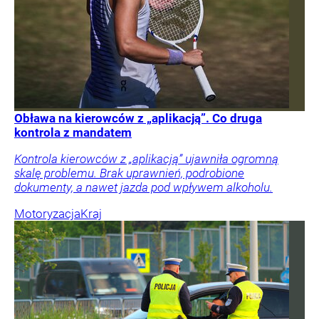
Obława na kierowców z „aplikacją”. Co druga
kontrola z mandatem
Kontrola kierowców z „aplikacją” ujawniła ogromną
skalę problemu. Brak uprawnień, podrobione
dokumenty, a nawet jazda pod wpływem alkoholu.
Motoryzacja
Kraj