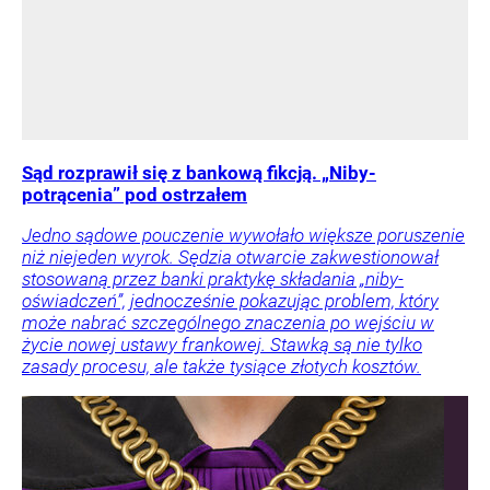
Sąd rozprawił się z bankową fikcją. „Niby-
potrącenia” pod ostrzałem
Jedno sądowe pouczenie wywołało większe poruszenie
niż niejeden wyrok. Sędzia otwarcie zakwestionował
stosowaną przez banki praktykę składania „niby-
oświadczeń”, jednocześnie pokazując problem, który
może nabrać szczególnego znaczenia po wejściu w
życie nowej ustawy frankowej. Stawką są nie tylko
zasady procesu, ale także tysiące złotych kosztów.