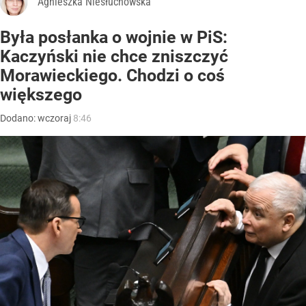
Agnieszka Niesłuchowska
Była posłanka o wojnie w PiS:
Kaczyński nie chce zniszczyć
Morawieckiego. Chodzi o coś
większego
Dodano:
wczoraj
8:46