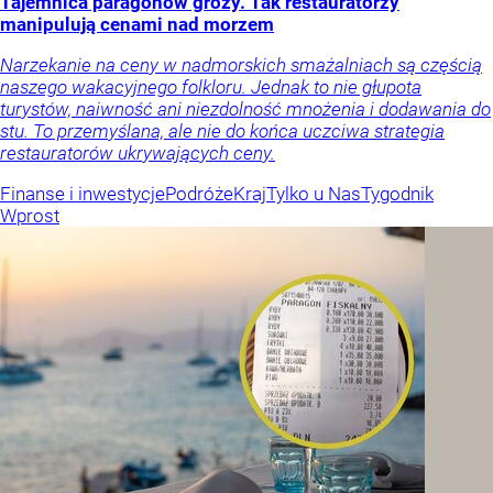
Tajemnica paragonów grozy. Tak restauratorzy
manipulują cenami nad morzem
Narzekanie na ceny w nadmorskich smażalniach są częścią
naszego wakacyjnego folkloru. Jednak to nie głupota
turystów, naiwność ani niezdolność mnożenia i dodawania do
stu. To przemyślana, ale nie do końca uczciwa strategia
restauratorów ukrywających ceny.
Finanse i inwestycje
Podróże
Kraj
Tylko u Nas
Tygodnik
Wprost