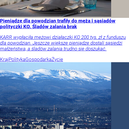
Pieniądze dla powodzian trafiły do męża i sąsiadów
polityczki KO. Śladów zalania brak
KARR wypłaciła mężowi działaczki KO 200 tys. zł z funduszu
dla powodzian. Jeszcze większe pieniądze dostali sąsiedzi
małżeństwa, a śladów zalania trudno się doszukać.
Kraj
Polityka
Gospodarka
Życie