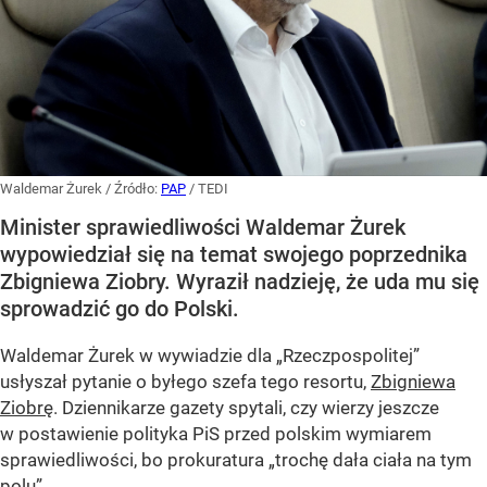
Waldemar Żurek
/ Źródło:
PAP
/
TEDI
Minister sprawiedliwości Waldemar Żurek
wypowiedział się na temat swojego poprzednika
Zbigniewa Ziobry. Wyraził nadzieję, że uda mu się
sprowadzić go do Polski.
Waldemar Żurek w wywiadzie dla „Rzeczpospolitej”
usłyszał pytanie o byłego szefa tego resortu,
Zbigniewa
Ziobrę
. Dziennikarze gazety spytali, czy wierzy jeszcze
w postawienie polityka PiS przed polskim wymiarem
sprawiedliwości, bo prokuratura „trochę dała ciała na tym
polu”.