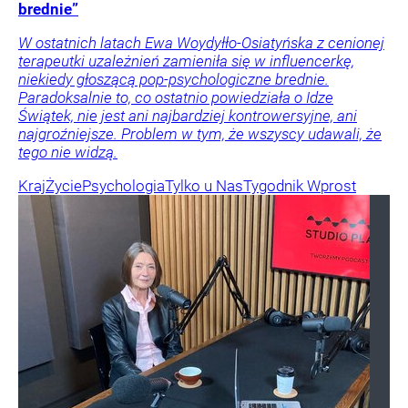
brednie”
W ostatnich latach Ewa Woydyłło-Osiatyńska z cenionej
terapeutki uzależnień zamieniła się w influencerkę,
niekiedy głoszącą pop-psychologiczne brednie.
Paradoksalnie to, co ostatnio powiedziała o Idze
Świątek, nie jest ani najbardziej kontrowersyjne, ani
najgroźniejsze. Problem w tym, że wszyscy udawali, że
tego nie widzą.
Kraj
Życie
Psychologia
Tylko u Nas
Tygodnik Wprost