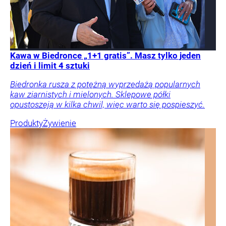
Kawa w Biedronce „1+1 gratis”. Masz tylko jeden
dzień i limit 4 sztuki
Biedronka rusza z potężną wyprzedażą popularnych
kaw ziarnistych i mielonych. Sklepowe półki
opustoszeją w kilka chwil, więc warto się pospieszyć.
Produkty
Żywienie