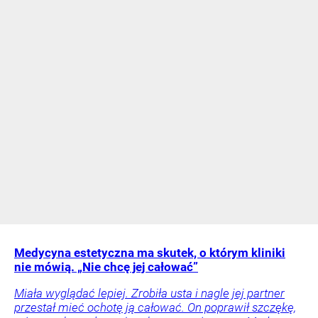
Medycyna estetyczna ma skutek, o którym kliniki
nie mówią. „Nie chcę jej całować”
Miała wyglądać lepiej. Zrobiła usta i nagle jej partner
przestał mieć ochotę ją całować. On poprawił szczękę,