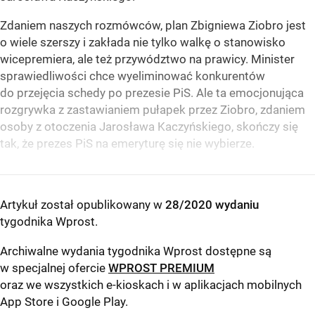
Zdaniem naszych rozmówców, plan Zbigniewa Ziobro jest
o wiele szerszy i zakłada nie tylko walkę o stanowisko
wicepremiera, ale też przywództwo na prawicy. Minister
sprawiedliwości chce wyeliminować konkurentów
do przejęcia schedy po prezesie PiS. Ale ta emocjonująca
rozgrywka z zastawianiem pułapek przez Ziobro, zdaniem
osoby z otoczenia Jarosława Kaczyńskiego, skończy się
tak, że prezes PiS na emeryturę się nie wybierze.
Artykuł został opublikowany w
28/2020 wydaniu
tygodnika Wprost
.
Archiwalne wydania tygodnika Wprost dostępne są
w specjalnej ofercie
WPROST PREMIUM
oraz we wszystkich e-kioskach i w aplikacjach mobilnych
App Store
i
Google Play
.