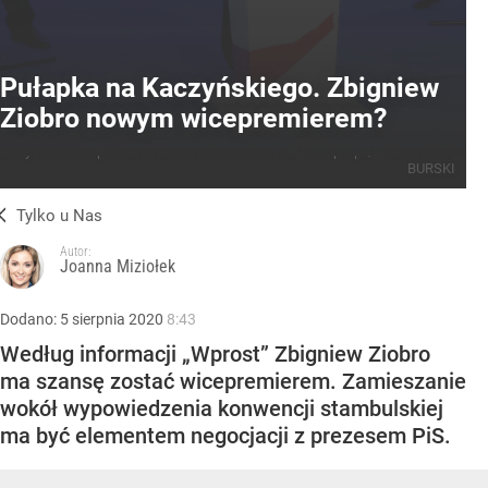
Pułapka na Kaczyńskiego. Zbigniew
Ziobro nowym wicepremierem?
Od lewej: minister sprawiedliwości Zbigniew Ziobro, prezes PiS Jarosław
Kaczyński i wicepremier Jarosław Gowin
Źródło:
Newspix.pl
/
KRZYSZTOF
BURSKI
Tylko u Nas
Autor:
Joanna Miziołek
Dodano:
5
sierpnia
2020
8:43
Według informacji „Wprost” Zbigniew Ziobro
ma szansę zostać wicepremierem. Zamieszanie
wokół wypowiedzenia konwencji stambulskiej
ma być elementem negocjacji z prezesem PiS.