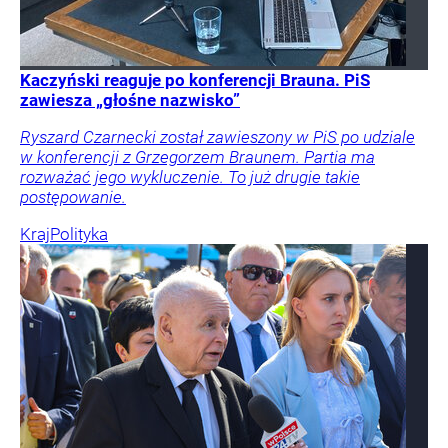
Kaczyński reaguje po konferencji Brauna. PiS
zawiesza „głośne nazwisko”
Ryszard Czarnecki został zawieszony w PiS po udziale
w konferencji z Grzegorzem Braunem. Partia ma
rozważać jego wykluczenie. To już drugie takie
postępowanie.
Kraj
Polityka