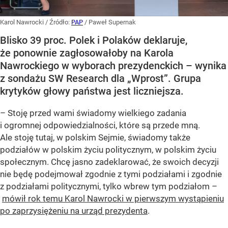
Karol Nawrocki
/ Źródło:
PAP
/
Paweł Supernak
Blisko 39 proc. Polek i Polaków deklaruje,
że ponownie zagłosowałoby na Karola
Nawrockiego w wyborach prezydenckich – wynika
z sondażu SW Research dla „Wprost”. Grupa
krytyków głowy państwa jest liczniejsza.
– Stoję przed wami świadomy wielkiego zadania
i ogromnej odpowiedzialności, które są przede mną.
Ale stoję tutaj, w polskim Sejmie, świadomy także
podziałów w polskim życiu politycznym, w polskim życiu
społecznym. Chcę jasno zadeklarować, że swoich decyzji
nie będę podejmował zgodnie z tymi podziałami i zgodnie
z podziałami politycznymi, tylko wbrew tym podziałom –
mówił rok temu Karol Nawrocki w pierwszym wystąpieniu
po zaprzysiężeniu na urząd prezydenta
.