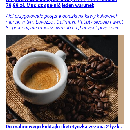
79,99 zł. Musisz spełnić jeden warunek
Aldi przygotowało potężne obniżki na kawy kultowych
marek, w tym Lavazzę i Dallmayr. Rabaty sięgają nawet
81 procent, ale musisz uważać na „haczyki” przy kasie.
Do malinowego koktajlu dietetyczka wrzuca 2 łyżki.