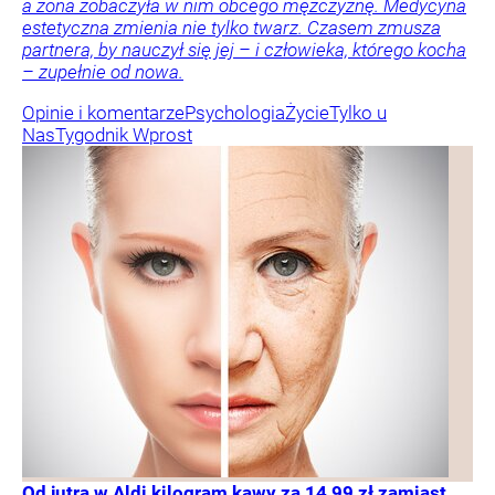
a żona zobaczyła w nim obcego mężczyznę. Medycyna
estetyczna zmienia nie tylko twarz. Czasem zmusza
partnera, by nauczył się jej – i człowieka, którego kocha
– zupełnie od nowa.
Opinie i komentarze
Psychologia
Życie
Tylko u
Nas
Tygodnik Wprost
Od jutra w Aldi kilogram kawy za 14,99 zł zamiast