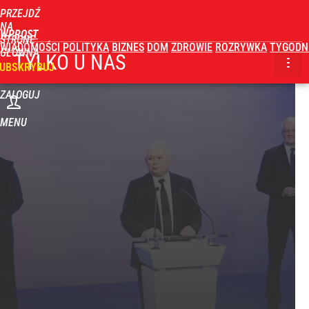
PRZEJDŹ
NA
WPROST
STRONĘ
WIADOMOŚCI
POLITYKA
BIZNES
DOM
ZDROWIE
ROZRYWKA
TYGODN
GŁÓWNĄ
TYLKO U NAS
UBSKRYBUJ
ZALOGUJ
MENU