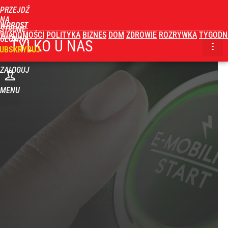
PRZEJDŹ
NA
WPROST
STRONĘ
WIADOMOŚCI
POLITYKA
BIZNES
DOM
ZDROWIE
ROZRYWKA
TYGODN
GŁÓWNĄ
TYLKO U NAS
UBSKRYBUJ
ZALOGUJ
MENU