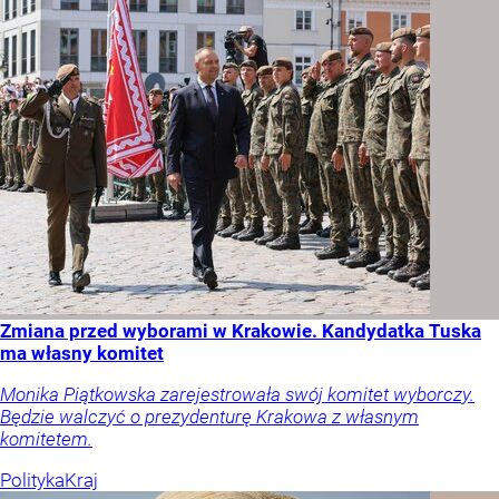
Zmiana przed wyborami w Krakowie. Kandydatka Tuska
ma własny komitet
Monika Piątkowska zarejestrowała swój komitet wyborczy.
Będzie walczyć o prezydenturę Krakowa z własnym
komitetem.
Polityka
Kraj