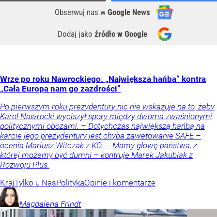
Obserwuj nas
w
Google News
Dodaj jako
źródło w Google
Wrze po roku Nawrockiego. „Największa hańba” kontra
„Cała Europa nam go zazdrości”
Po pierwszym roku prezydentury nic nie wskazuje na to, żeby
Karol Nawrocki wyciszył spory między dwoma zwaśnionymi
politycznymi obozami. – Dotychczas największą hańbą na
karcie jego prezydentury jest chyba zawetowanie SAFE –
ocenia Mariusz Witczak z KO. – Mamy głowę państwa, z
której możemy być dumni – kontruje Marek Jakubiak z
Rozwoju Plus.
Kraj
Tylko u Nas
Polityka
Opinie i komentarze
Magdalena
Frindt