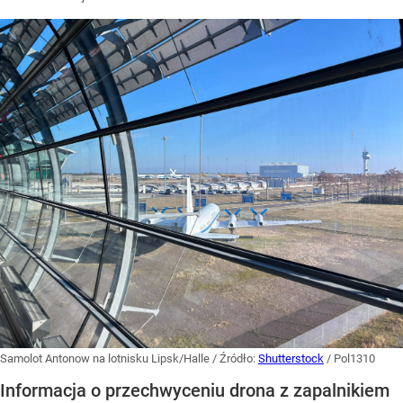
Samolot Antonow na lotnisku Lipsk/Halle
/ Źródło:
Shutterstock
/
Pol1310
Informacja o przechwyceniu drona z zapalnikiem