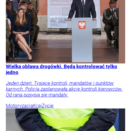
Wielka obława drogówki. Będą kontrolować tylko
jedno
Jeden dzień. Tysiące kontroli, mandatów i punktów
karnych. Policja zaplanowała akcję kontroli kierowców.
Od rana posypią się mandaty.
Motoryzacja
Kraj
Życie