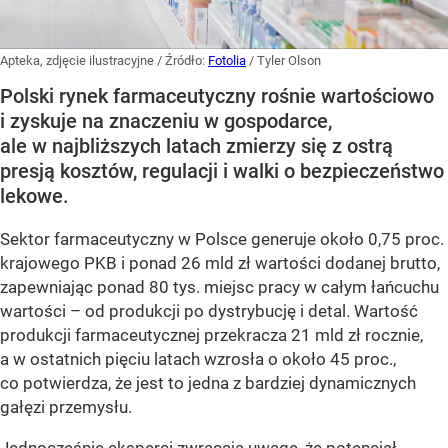
Apteka, zdjęcie ilustracyjne
/ Źródło:
Fotolia
/
Tyler Olson
Polski rynek farmaceutyczny rośnie wartościowo
i zyskuje na znaczeniu w gospodarce,
ale w najbliższych latach zmierzy się z ostrą
presją kosztów, regulacji i walki o bezpieczeństwo
lekowe.
Sektor farmaceutyczny w Polsce generuje około 0,75 proc.
krajowego PKB i ponad 26 mld zł wartości dodanej brutto,
zapewniając ponad 80 tys. miejsc pracy w całym łańcuchu
wartości – od produkcji po dystrybucję i detal. Wartość
produkcji farmaceutycznej przekracza 21 mld zł rocznie,
a w ostatnich pięciu latach wzrosła o około 45 proc.,
co potwierdza, że jest to jedna z bardziej dynamicznych
gałęzi przemysłu.
Jednocześnie eksperci zwracają uwagę, że potencjał