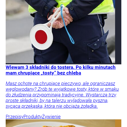
Wlewam 3 składniki do tostera. Po kilku minutach
mam chrupiące „tosty” bez chleba
Masz ochotę na chrupiące pieczywo, ale ograniczasz
węglowodany? Zrób te wyjątkowe tosty, które w smaku
do złudzenia przypominają tradycyjne. Wystarczą trzy
proste składniki, by na talerzu wylądowała pyszna,
sycąca przekąska, która nie obciąża żołądka.
Przepisy
Produkty
Żywienie