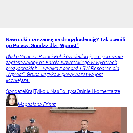
Nawrocki ma szansę na drugą kadencję? Tak ocenili
go Polacy. Sondaż dla „Wprost”
Blisko 39 proc. Polek i Polaków deklaruje, że ponownie
zagłosowałoby na Karola Nawrockiego w wyborach
prezydenckich – wynika z sondażu SW Research dla
„Wprost”. Grupa krytyków głowy państwa jest
liczniejsza.
Sondaże
Kraj
Tylko u Nas
Polityka
Opinie i komentarze
Magdalena
Frindt