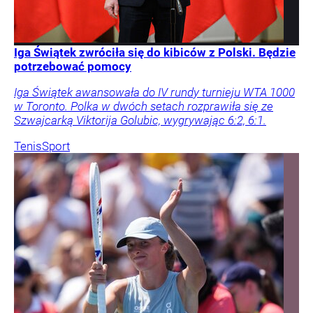
Iga Świątek zwróciła się do kibiców z Polski. Będzie
potrzebować pomocy
Iga Świątek awansowała do IV rundy turnieju WTA 1000
w Toronto. Polka w dwóch setach rozprawiła się ze
Szwajcarką Viktorija Golubic, wygrywając 6:2, 6:1.
Tenis
Sport