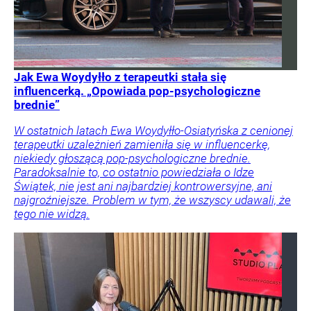
Jak Ewa Woydyłło z terapeutki stała się
influencerką. „Opowiada pop-psychologiczne
brednie”
W ostatnich latach Ewa Woydyłło-Osiatyńska z cenionej
terapeutki uzależnień zamieniła się w influencerkę,
niekiedy głoszącą pop-psychologiczne brednie.
Paradoksalnie to, co ostatnio powiedziała o Idze
Świątek, nie jest ani najbardziej kontrowersyjne, ani
najgroźniejsze. Problem w tym, że wszyscy udawali, że
tego nie widzą.