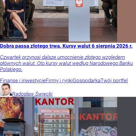
Dobra passa złotego trwa. Kursy walut 6 sierpnia 2026 r.
Czwartek przynosi dalsze umocnienie złotego względem
głównych walut. Oto kursy walut według Narodowego Banku
Polskiego.
Finanse i inwestycje
Firmy i rynki
Gospodarka
Twój portfel
Radosław
Święcki