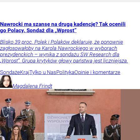
Nawrocki ma szansę na drugą kadencję? Tak ocenili
go Polacy. Sondaż dla „Wprost”
Blisko 39 proc. Polek i Polaków deklaruje, że ponownie
zagłosowałoby na Karola Nawrockiego w wyborach
prezydenckich – wynika z sondażu SW Research dla
„Wprost”. Grupa krytyków głowy państwa jest liczniejsza.
Sondaże
Kraj
Tylko u Nas
Polityka
Opinie i komentarze
Magdalena
Frindt