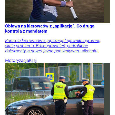
Obława na kierowców z „aplikacją”. Co druga
kontrola z mandatem
Kontrola kierowców z „aplikacją” ujawniła ogromną
skalę problemu. Brak uprawnień, podrobione
dokumenty, a nawet jazda pod wpływem alkoholu.
Motoryzacja
Kraj