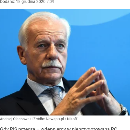
Dodano:
18
grudnia
2020
7:09
Andrzej Olechowski
Źródło:
Newspix.pl
/
Nikoff
Gdy PiS przegra – wdepniemy w nieprzygotowaną PO.