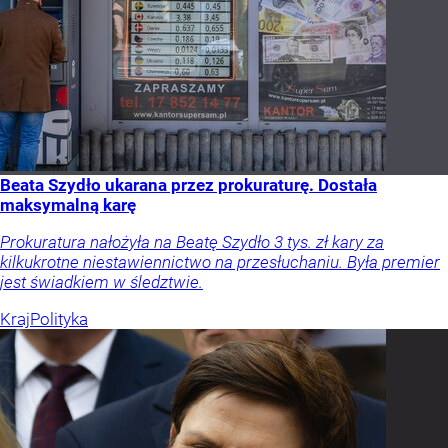
Beata Szydło ukarana przez prokuraturę. Dostała
maksymalną karę
Prokuratura nałożyła na Beatę Szydło 3 tys. zł kary za
kilkukrotne niestawiennictwo na przesłuchaniu. Była premier
jest świadkiem w śledztwie.
Kraj
Polityka