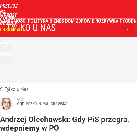
PRZEJDŹ
NA
WPROST
STRONĘ
WIADOMOŚCI
POLITYKA
BIZNES
DOM
ZDROWIE
ROZRYWKA
TYGODN
GŁÓWNĄ
TYLKO U NAS
UBSKRYBUJ
ZALOGUJ
MENU
Tylko u Nas
Autor:
Agnieszka Niesłuchowska
Andrzej Olechowski: Gdy PiS przegra,
wdepniemy w PO