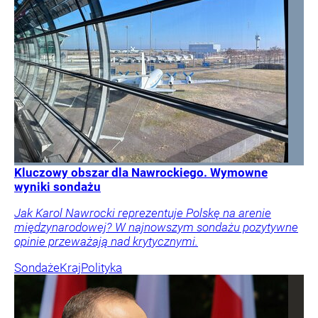
Kluczowy obszar dla Nawrockiego. Wymowne
wyniki sondażu
Jak Karol Nawrocki reprezentuje Polskę na arenie
międzynarodowej? W najnowszym sondażu pozytywne
opinie przeważają nad krytycznymi.
Sondaże
Kraj
Polityka