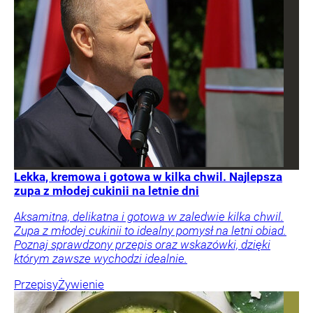
Lekka, kremowa i gotowa w kilka chwil. Najlepsza
zupa z młodej cukinii na letnie dni
Aksamitna, delikatna i gotowa w zaledwie kilka chwil.
Zupa z młodej cukinii to idealny pomysł na letni obiad.
Poznaj sprawdzony przepis oraz wskazówki, dzięki
którym zawsze wychodzi idealnie.
Przepisy
Żywienie