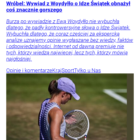
Wróbel: Wywiad z Woydyłło o Idze Świątek obnażył
coś znacznie gorszego
Burza po wywiadzie z Ewą Woydyłło nie wybuchła
dlatego, że padły kontrowersyjne słowa o Idze Świątek.
Wybuchła dlatego, że coraz częściej za ekspercką
analizę uznajemy opinie wygłaszane bez wiedzy, faktów
i odpowiedzialności. Internet od dawna premiuje nie
tych, którzy wiedzą najwięcej, lecz tych, którzy mówią
najgłośniej.
Opinie i komentarze
Kraj
Sport
Tylko u Nas