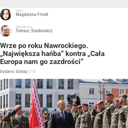
Autor:
Magdalena Frindt
Współpraca:
Tomasz Stankiewicz
Wrze po roku Nawrockiego.
„Największa hańba” kontra „Cała
Europa nam go zazdrości”
Dodano:
dzisiaj
5:15