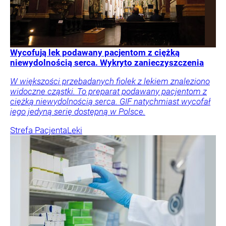
Wycofują lek podawany pacjentom z ciężką
niewydolnością serca. Wykryto zanieczyszczenia
W większości przebadanych fiolek z lekiem znaleziono
widoczne cząstki. To preparat podawany pacjentom z
ciężką niewydolnością serca. GIF natychmiast wycofał
jego jedyną serię dostępną w Polsce.
Strefa Pacjenta
Leki