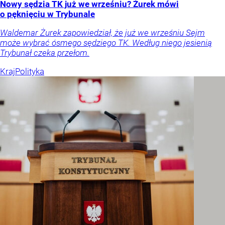
Nowy sędzia TK już we wrześniu? Żurek mówi
o pęknięciu w Trybunale
Waldemar Żurek zapowiedział, że już we wrześniu Sejm
może wybrać ósmego sędziego TK. Według niego jesienią
Trybunał czeka przełom.
Kraj
Polityka