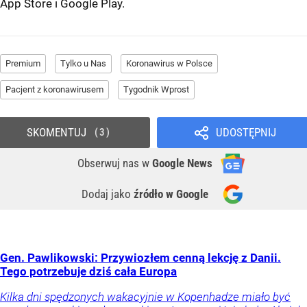
App Store
i
Google Play
.
Premium
Tylko u Nas
Koronawirus w Polsce
Pacjent z koronawirusem
Tygodnik Wprost
SKOMENTUJ
UDOSTĘPNIJ
3
Obserwuj nas
w
Google News
Dodaj jako
źródło w Google
Gen. Pawlikowski: Przywiozłem cenną lekcję z Danii.
Tego potrzebuje dziś cała Europa
Kilka dni spędzonych wakacyjnie w Kopenhadze miało być