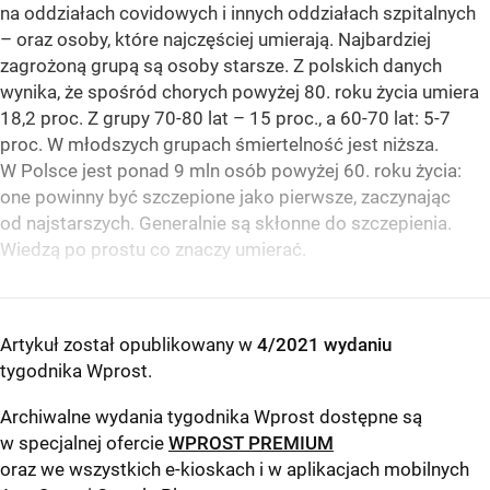
na oddziałach covidowych i innych oddziałach szpitalnych
– oraz osoby, które najczęściej umierają. Najbardziej
zagrożoną grupą są osoby starsze. Z polskich danych
wynika, że spośród chorych powyżej 80. roku życia umiera
18,2 proc. Z grupy 70-80 lat – 15 proc., a 60-70 lat: 5-7
proc. W młodszych grupach śmiertelność jest niższa.
W Polsce jest ponad 9 mln osób powyżej 60. roku życia:
one powinny być szczepione jako pierwsze, zaczynając
od najstarszych. Generalnie są skłonne do szczepienia.
Wiedzą po prostu co znaczy umierać.
Artykuł został opublikowany w
4/2021 wydaniu
tygodnika Wprost
.
Archiwalne wydania tygodnika Wprost dostępne są
w specjalnej ofercie
WPROST PREMIUM
oraz we wszystkich e-kioskach i w aplikacjach mobilnych