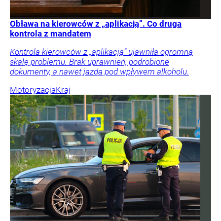
Obława na kierowców z „aplikacją”. Co druga
kontrola z mandatem
Kontrola kierowców z „aplikacją” ujawniła ogromną
skalę problemu. Brak uprawnień, podrobione
dokumenty, a nawet jazda pod wpływem alkoholu.
Motoryzacja
Kraj