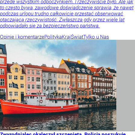
przede wszystkim odpoczynkiem. I rzeczywiście było. Ale jak
to często bywa, zawodowe doświadczenie sprawia, że nawet
podczas urlopu trudno całkowicie przestać obserwować
otaczającą rzeczywistość. Zwłaszcza gdy przez wiele lat
odpowiadało się za bezpieczeństwo państwa.
Opinie i komentarze
Polityka
Kraj
Świat
Tylko u Nas
Zwyrodnialec okaleczył szczenięta. Policja poszukuje