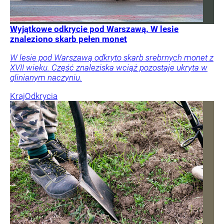
Wyjątkowe odkrycie pod Warszawą. W lesie
znaleziono skarb pełen monet
W lesie pod Warszawą odkryto skarb srebrnych monet z
XVII wieku. Część znaleziska wciąż pozostaje ukryta w
glinianym naczyniu.
Kraj
Odkrycia