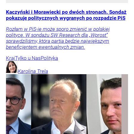
Kaczyński i Morawiecki po dwóch stronach. Sondaż
pokazuje politycznych wygranych po rozpadzie PiS
Rozłam w PiS-ie może sporo zmienić w polskiej
polityce. W sondażu SW Research dla „Wprost”
sprawdziliśmy, która partia będzie największym
beneficjentem ewentualnych zmian.
Kraj
Tylko u Nas
Polityka
Karolina
Trela