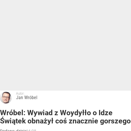
Autor:
Jan Wróbel
Wróbel: Wywiad z Woydyłło o Idze
Świątek obnażył coś znacznie gorszego
Dodano:
dzisiaj
6:08