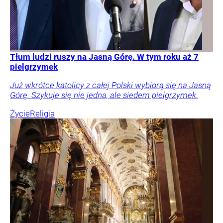
Tłum ludzi ruszy na Jasną Górę. W tym roku aż 7
pielgrzymek
Już wkrótce katolicy z całej Polski wybiorą się na Jasną
Górę. Szykuje się nie jedna, ale siedem pielgrzymek.
Życie
Religia