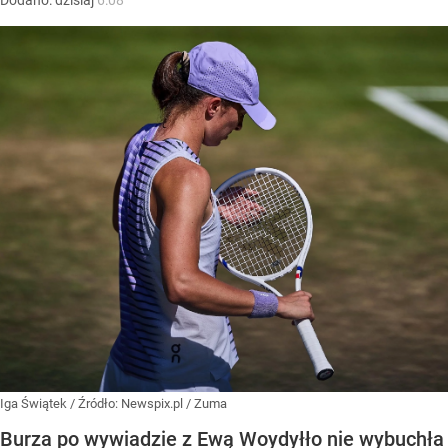
Iga Świątek
/ Źródło:
Newspix.pl
/
Zuma
Burza po wywiadzie z Ewą Woydyłło nie wybuchła