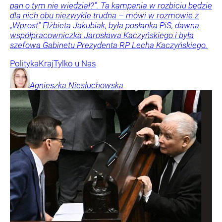
pan o tym nie wiedział?”. Ta kampania w rozbiciu będzie
dla nich obu niezwykle trudna – mówi w rozmowie z
„Wprost” Elżbieta Jakubiak, była posłanka PiS, dawna
współpracowniczka Jarosława Kaczyńskiego i była
szefowa Gabinetu Prezydenta RP Lecha Kaczyńskiego.
Polityka
Kraj
Tylko u Nas
Agnieszka
Niesłuchowska