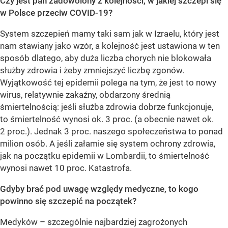
Czy jest pan zadowolony z kolejności, w jakiej szczepi się
w Polsce przeciw COVID-19?
System szczepień mamy taki sam jak w Izraelu, który jest
nam stawiany jako wzór, a kolejność jest ustawiona w ten
sposób dlatego, aby duża liczba chorych nie blokowała
służby zdrowia i żeby zmniejszyć liczbę zgonów.
Wyjątkowość tej epidemii polega na tym, że jest to nowy
wirus, relatywnie zakaźny, obdarzony średnią
śmiertelnością: jeśli służba zdrowia dobrze funkcjonuje,
to śmiertelność wynosi ok. 3 proc. (a obecnie nawet ok.
2 proc.). Jednak 3 proc. naszego społeczeństwa to ponad
milion osób. A jeśli załamie się system ochrony zdrowia,
jak na początku epidemii w Lombardii, to śmiertelność
wynosi nawet 10 proc. Katastrofa.
Gdyby brać pod uwagę względy medyczne, to kogo
powinno się szczepić na początek?
Medyków – szczególnie najbardziej zagrożonych