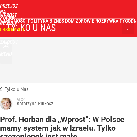
PRZEJDŹ
NA
WPROST
STRONĘ
WIADOMOŚCI
POLITYKA
BIZNES
DOM
ZDROWIE
ROZRYWKA
TYGODN
GŁÓWNĄ
TYLKO U NAS
UBSKRYBUJ
ZALOGUJ
MENU
Tylko u Nas
Autor:
Katarzyna Pinkosz
Prof. Horban dla „Wprost”: W Polsce
mamy system jak w Izraelu. Tylko
szczepionek jest mało