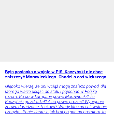
Była posłanka o wojnie w PiS: Kaczyński nie chce
zniszczyć Morawieckiego. Chodzi o coś większego
Głęboko wierzę, że oni wciąż mogą znaleźć powód, dla
którego warto usiąść do stołu i pojechać w Polskę
razem. Bo co w kampanii powie Morawiecki? Że
Kaczyński go zdradził? A co powie prezes? Wyciągnie
znowu doradzanie Tuskowi? Wtedy ktoś na sali wstanie
i zapyta: „Panie Jarku, a jak brał go pan na premiera, to