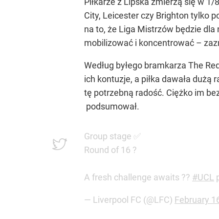
Piłkarze z Lipska zmierzą się w 1
City, Leicester czy Brighton tylko
na to, że Liga Mistrzów będzie dla
mobilizować i koncentrować – zaz
Według byłego bramkarza The Reds 
ich kontuzje, a piłka dawała dużą 
tę potrzebną radość. Ciężko im bez 
podsumował.
Group stage ✅
Round of 16 ?
A fresh challenge awaits ??
#UCL
— Liverpool FC (@LFC)
February 1