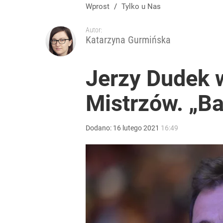
Wprost
/
Tylko u Nas
Autor:
Katarzyna Gurmińska
Jerzy Dudek 
Mistrzów. „B
Dodano:
16
lutego
2021
16:49