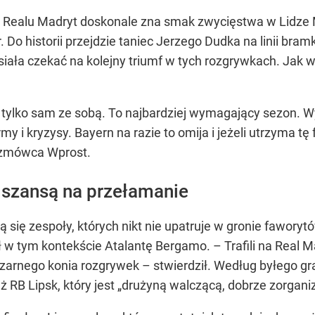
zy Realu Madryt doskonale zna smak zwycięstwa w Lidze
 Do historii przejdzie taniec Jerzego Dudka na linii bra
musiała czekać na kolejny triumf w tych rozgrywkach. Ja
 tylko sam ze sobą. To najbardziej wymagający sezon. 
rmy i kryzysy. Bayern na razie to omija i jeżeli utrzyma
rozmówca Wprost.
z szansą na przełamanie
 się zespoły, których nikt nie upatruje w gronie fawory
 tym kontekście Atalantę Bergamo. – Trafili na Real Mad
arnego konia rozgrywek – stwierdził. Według byłego gr
 RB Lipsk, który jest
„drużyną walczącą, dobrze zorgan