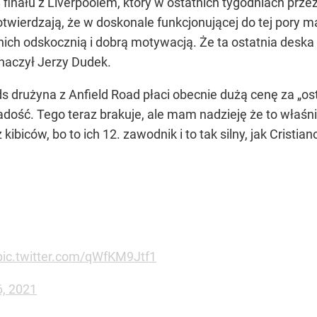
/8 finału z Liverpoolem, który w ostatnich tygodniach p
 potwierdzają, że w doskonale funkcjonującej do tej pory 
 nich odskocznią i dobrą motywacją. Że ta ostatnia desk
naczył Jerzy Dudek.
drużyna z Anfield Road płaci obecnie dużą cenę za „os
radość. Tego teraz brakuje, ale mam nadzieję że to właś
kibiców, bo to ich 12. zawodnik i to tak silny, jak Cristi
pic.twitter.com/qWfKM9Jtf1
6, 2021