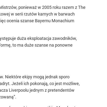
 Mistrzów, ponieważ w 2005 roku razem z The
mkowej w serii rzutów karnych w barwach
k więc ocenia szanse Bayernu Monachium
Występuje duża eksploatacja zawodników,
 tę formę, to ma duże szanse na ponowne
tów. Niektóre ekipy mogą jednak sporo
ryt. Jeżeli ich pokonają, co jest możliwe,
acza Liverpoolu jednym z pretendentów
izowaną”
.