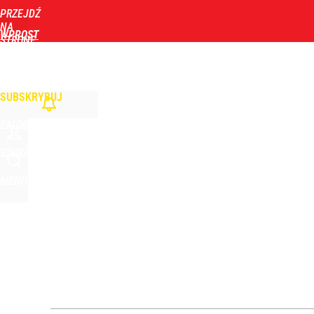
PRZEJDŹ
Udostępnij
0
Skomentuj
NA
WPROST
STRONĘ
GŁÓWNĄ
WIADOMOŚCI
POLITYKA
BIZNES
DOM
ZDROWIE
ROZRYWKA
TYGOD
SUBSKRYBUJ
ZALOGUJ
SZUKAJ
MENU