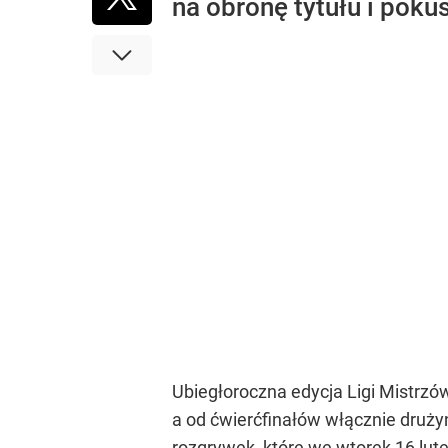
na obronę tytułu i poku
Ubiegłoroczna edycja Ligi Mistrzów
a od ćwierćfinałów włącznie druż
rozgrywek, które we wtorek 16 lut