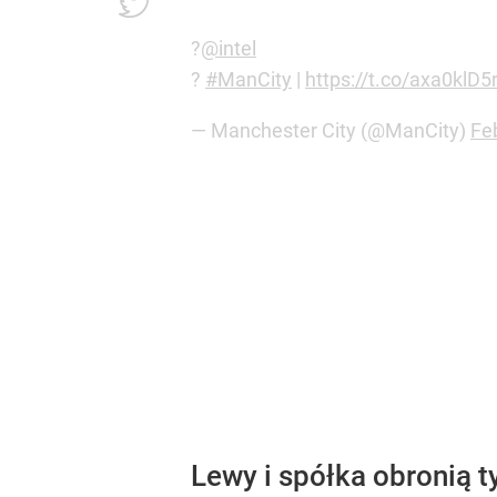
?
@intel
?
#ManCity
|
https://t.co/axa0klD5
— Manchester City (@ManCity)
Fe
Lewy i spółka obronią t