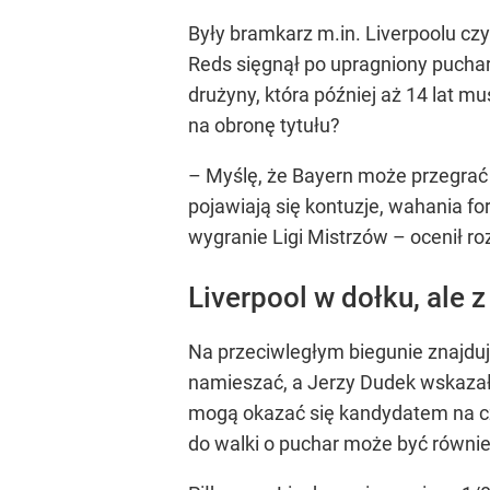
Były bramkarz m.in. Liverpoolu c
Reds sięgnął po upragniony puchar.
drużyny, która później aż 14 lat 
na obronę tytułu?
– Myślę, że Bayern może przegrać
pojawiają się kontuzje, wahania fo
wygranie Ligi Mistrzów – ocenił 
Liverpool w dołku, ale 
Na przeciwległym biegunie znajdują
namieszać, a Jerzy Dudek wskazał w
mogą okazać się kandydatem na cz
do walki o puchar może być również