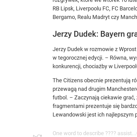
RB Lipsk, Liverpoolu FC, FC Barcel
Bergamo, Realu Madryt czy Manche
Jerzy Dudek: Bayern gr
Jerzy Dudek w rozmowie z Wprost 
w tegorocznej edycji. – Równa, w
konkurencji, chociażby w Liverpo
The Citizens obecnie prezentują 
przewagą nad drugim Manchesterem
futbol. – Zaczynają ciekawie grać
fragmentami prezentuje się bardzo 
Lewandowski jest ich najlepszym p
One word to describe ???? assist..