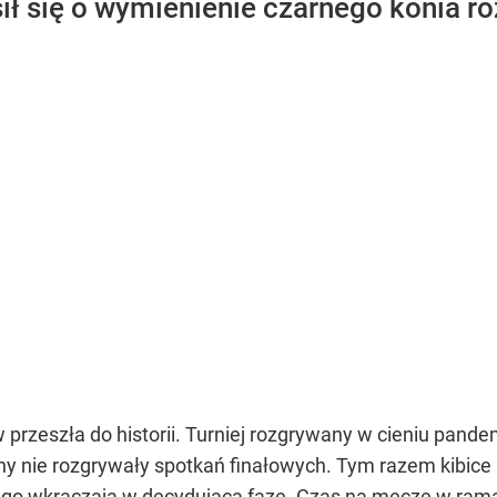
sił się o wymienienie czarnego konia r
 przeszła do historii. Turniej rozgrywany w cieniu pand
yny nie rozgrywały spotkań finałowych. Tym razem kibic
ego wkraczają w decydującą fazę. Czas na mecze w rama