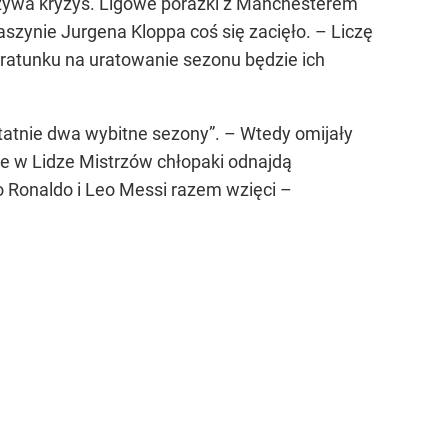
rzeżywa kryzys. Ligowe porażki z Manchesterem
maszynie Jurgena Kloppa coś się zacięło. – Liczę
a ratunku na uratowanie sezonu będzie ich
tatnie dwa wybitne sezony”. – Wtedy omijały
nie w Lidze Mistrzów chłopaki odnajdą
ano Ronaldo i Leo Messi razem wzięci –