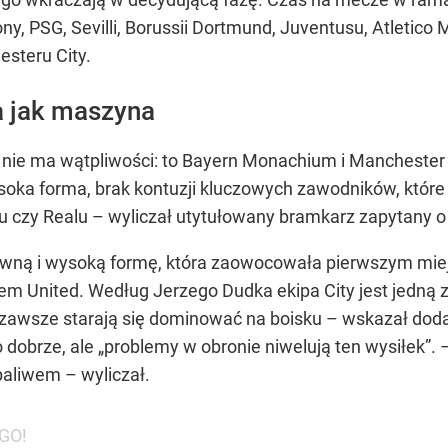
ony, PSG, Sevilli, Borussii Dortmund, Juventusu, Atletic
steru City.
a jak maszyna
nie ma wątpliwości: to Bayern Monachium i Manchester 
ysoka forma, brak kontuzji kluczowych zawodników, któ
olu czy Realu – wyliczał utytułowany bramkarz zapytan
równą i wysoką formę, która zaowocowała pierwszym miej
 United. Według Jerzego Dudka ekipa City jest jedną z
, zawsze starają się dominować na boisku – wskazał doda
dobrze, ale „problemy w obronie niwelują ten wysiłek”. –
aliwem – wyliczał.
.GO!