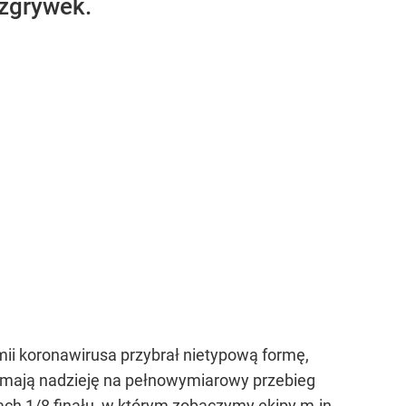
ozgrywek.
emii koronawirusa przybrał nietypową formę,
e mają nadzieję na pełnowymiarowy przebieg
ch 1/8 finału, w którym zobaczymy ekipy m.in.