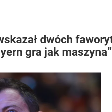
wskazał dwóch faworyt
ayern gra jak maszyna”