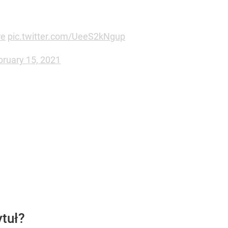
re
pic.twitter.com/UeeS2kNgup
bruary 15, 2021
ytuł?