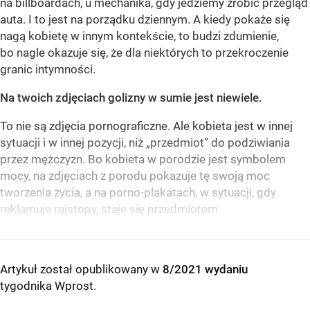
na billboardach, u mechanika, gdy jedziemy zrobić przegląd
auta. I to jest na porządku dziennym. A kiedy pokaże się
nagą kobietę w innym kontekście, to budzi zdumienie,
bo nagle okazuje się, że dla niektórych to przekroczenie
granic intymności.
Na twoich zdjęciach golizny w sumie jest niewiele.
To nie są zdjęcia pornograficzne. Ale kobieta jest w innej
sytuacji i w innej pozycji, niż „przedmiot” do podziwiania
przez mężczyzn. Bo kobieta w porodzie jest symbolem
mocy, na zdjęciach z porodu pokazuje tę swoją moc
tworzenia życia, a na porno-plakatach, w sytuacji, gdy
reklamuje rajstopy, staje się przedmiotem.
Artykuł został opublikowany w
8/2021 wydaniu
tygodnika Wprost
.