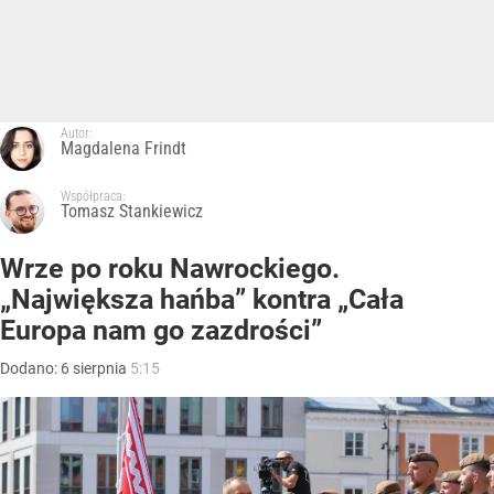
Autor:
Magdalena Frindt
Współpraca:
Tomasz Stankiewicz
Wrze po roku Nawrockiego.
„Największa hańba” kontra „Cała
Europa nam go zazdrości”
Dodano:
6
sierpnia
5:15