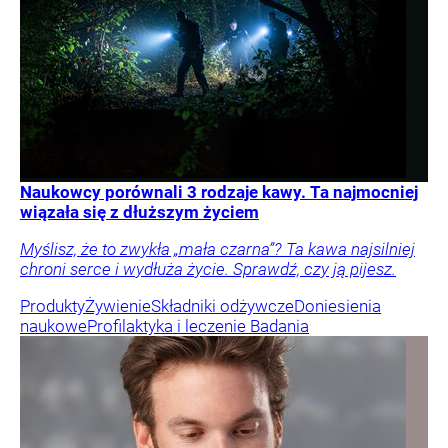
Naukowcy porównali 3 rodzaje kawy. Ta najmocniej
wiązała się z dłuższym życiem
Myślisz, że to zwykła „mała czarna”? Ta kawa najsilniej
chroni serce i wydłuża życie. Sprawdź, czy ją pijesz.
Produkty
Żywienie
Składniki odżywcze
Doniesienia
naukowe
Profilaktyka i leczenie
Badania