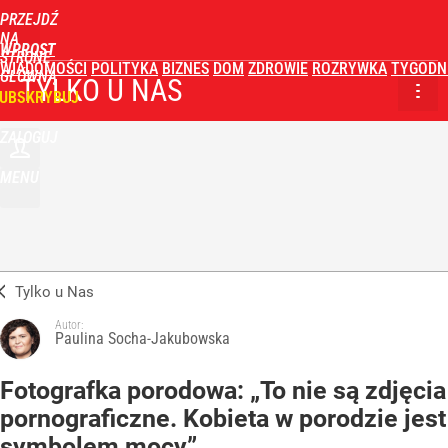
PRZEJDŹ
NA
WPROST
STRONĘ
WIADOMOŚCI
POLITYKA
BIZNES
DOM
ZDROWIE
ROZRYWKA
TYGODN
GŁÓWNĄ
TYLKO U NAS
UBSKRYBUJ
ZALOGUJ
MENU
Tylko u Nas
Autor:
Paulina Socha-Jakubowska
Fotografka porodowa: „To nie są zdjęcia
pornograficzne. Kobieta w porodzie jest
symbolem mocy”