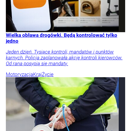
Wielka obława drogówki. Będą kontrolować tylko
jedno
Jeden dzień. Tysiące kontroli, mandatów i punktów
karnych. Policja zaplanowała akcję kontroli kierowców.
Od rana posypią się mandaty.
Motoryzacja
Kraj
Życie