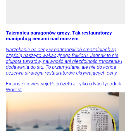
Tajemnica paragonów grozy. Tak restauratorzy
manipulują cenami nad morzem
Narzekanie na ceny w nadmorskich smażalniach są
częścią naszego wakacyjnego folkloru. Jednak to nie
głupota turystów, naiwność ani niezdolność mnożenia i
dodawania do stu. To przemyślana, ale nie do końca
uczciwa strategia restauratorów ukrywających ceny.
Finanse i inwestycje
Podróże
Kraj
Tylko u Nas
Tygodnik
Wprost