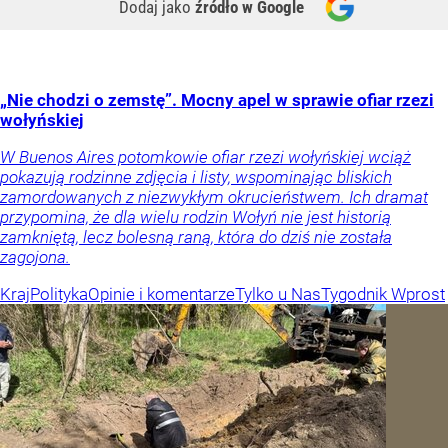
Dodaj jako
źródło w Google
„Nie chodzi o zemstę”. Mocny apel w sprawie ofiar rzezi
wołyńskiej
W Buenos Aires potomkowie ofiar rzezi wołyńskiej wciąż
pokazują rodzinne zdjęcia i listy, wspominając bliskich
zamordowanych z niezwykłym okrucieństwem. Ich dramat
przypomina, że dla wielu rodzin Wołyń nie jest historią
zamkniętą, lecz bolesną raną, która do dziś nie została
zagojona.
Kraj
Polityka
Opinie i komentarze
Tylko u Nas
Tygodnik Wprost