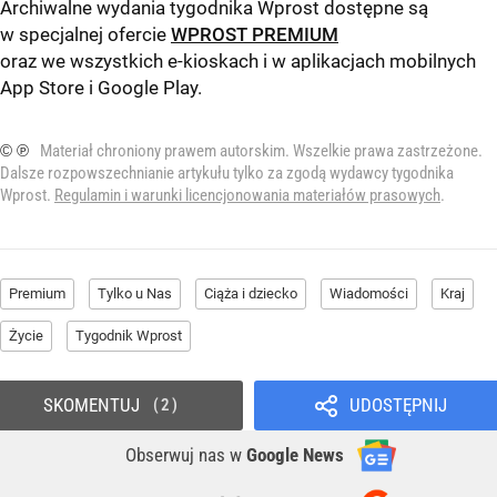
Archiwalne wydania tygodnika Wprost dostępne są
w specjalnej ofercie
WPROST PREMIUM
oraz we wszystkich e-kioskach i w aplikacjach mobilnych
App Store
i
Google Play
.
© ℗
Materiał chroniony prawem autorskim. Wszelkie prawa zastrzeżone.
Dalsze rozpowszechnianie artykułu tylko za zgodą wydawcy tygodnika
Wprost.
Regulamin i warunki licencjonowania materiałów prasowych
.
Premium
Tylko u Nas
Ciąża i dziecko
Wiadomości
Kraj
Życie
Tygodnik Wprost
SKOMENTUJ
UDOSTĘPNIJ
2
Obserwuj nas
w
Google News