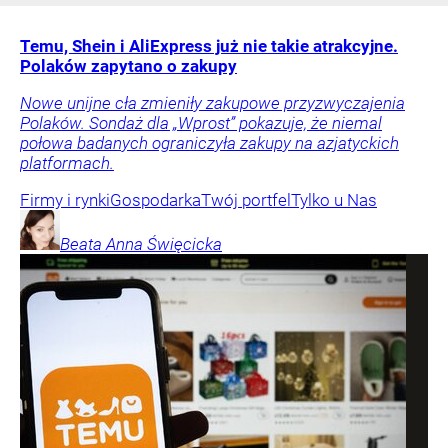
Temu, Shein i AliExpress już nie takie atrakcyjne.
Polaków zapytano o zakupy
Nowe unijne cła zmieniły zakupowe przyzwyczajenia
Polaków. Sondaż dla „Wprost” pokazuje, że niemal
połowa badanych ograniczyła zakupy na azjatyckich
platformach.
Firmy i rynki
Gospodarka
Twój portfel
Tylko u Nas
Beata Anna
Święcicka