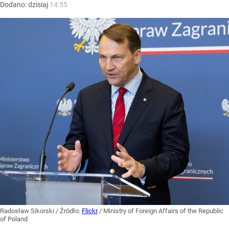
Dodano:
dzisiaj
14:55
Radosław Sikorski
/ Źródło:
Flickr
/
Ministry of Foreign Affairs of the Republic
of Poland