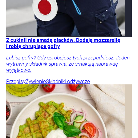
Z cukinii nie smażę placków. Dodaję mozzarellę
i robię chrupiące gofry
Lubisz gofry? Gdy spróbujesz tych przepadniesz. Jeden
wytrawny składnik sprawia, że smakują naprawdę
wyjątkowo.
Przepisy
Żywienie
Składniki odżywcze