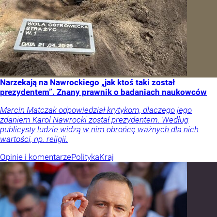
Narzekają na Nawrockiego „jak ktoś taki został
prezydentem”. Znany prawnik o badaniach naukowców
Marcin Matczak odpowiedział krytykom, dlaczego jego
zdaniem Karol Nawrocki został prezydentem. Według
publicysty ludzie widzą w nim obrońcę ważnych dla nich
wartości, np. religii.
Opinie i komentarze
Polityka
Kraj