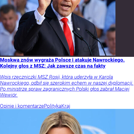
Moskwa znów wygraża Polsce i atakuje Nawrockiego.
Kolejny głos z MSZ: Jak zawsze czas na fakty
Wpis rzeczniczki MSZ Rosji, która uderzyła w Karola
Nawrockiego, odbił się szerokim echem w naszej dyplomacji.
Po ministrze spraw zagranicznych Polski głos zabrał Maciej
Wewiór.
Opinie i komentarze
Polityka
Kraj