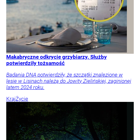
Makabryczne odkrycie grzybiarzy. Służby
potwierdziły tożsamość
Badania DNA potwierdziły, że szczątki znalezione w
lesie w Lisinach należą do Jowity Zielińskiej, zaginionej
latem 2024 roku.
Kraj
Życie