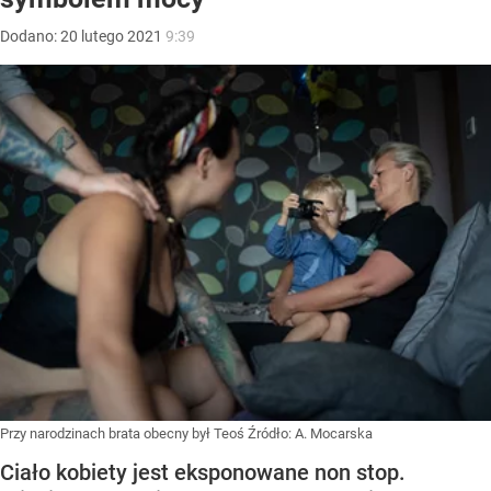
Dodano:
20
lutego
2021
9:39
Przy narodzinach brata obecny był Teoś
Źródło:
A. Mocarska
Ciało kobiety jest eksponowane non stop.