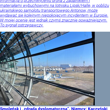
Informacja o przechwyceniu drona z zapalnikiem i
materiałami wybuchowymi na lotnisku Lipsk/Halle, w pobliżu
ukraińskiego samolotu transportowego Antonow, może
wydawać się kolejnym niepokojącym incydentem w Europie.
W mojej ocenie jest jednak czymś znacznie poważniejszym.
To sygnał ostrzegawczy.
Smoleńsk i „zdrada dyplomatyczna”. Niemcy: Kaczyński