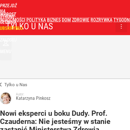
PRZEJDŹ
NA
WPROST
STRONĘ
WIADOMOŚCI
POLITYKA
BIZNES
DOM
ZDROWIE
ROZRYWKA
TYGODN
GŁÓWNĄ
TYLKO U NAS
UBSKRYBUJ
ZALOGUJ
MENU
Tylko u Nas
Autor:
Katarzyna Pinkosz
Nowi eksperci u boku Dudy. Prof.
Czauderna: Nie jesteśmy w stanie
zastąpić Ministerstwa Zdrowia