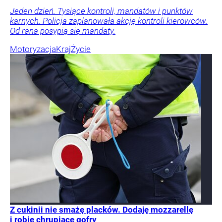
Jeden dzień. Tysiące kontroli, mandatów i punktów
karnych. Policja zaplanowała akcję kontroli kierowców.
Od rana posypią się mandaty.
Motoryzacja
Kraj
Życie
Z cukinii nie smażę placków. Dodaję mozzarellę
i robię chrupiące gofry