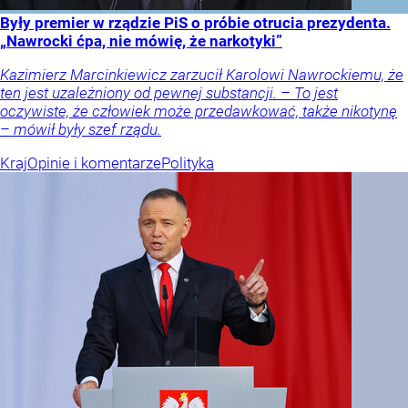
Były premier w rządzie PiS o próbie otrucia prezydenta.
„Nawrocki ćpa, nie mówię, że narkotyki”
Kazimierz Marcinkiewicz zarzucił Karolowi Nawrockiemu, że
ten jest uzależniony od pewnej substancji. – To jest
oczywiste, że człowiek może przedawkować, także nikotynę
– mówił były szef rządu.
Kraj
Opinie i komentarze
Polityka