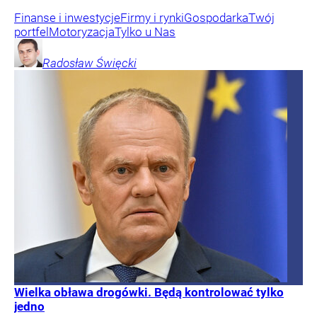
Finanse i inwestycje
Firmy i rynki
Gospodarka
Twój
portfel
Motoryzacja
Tylko u Nas
Radosław
Święcki
Wielka obława drogówki. Będą kontrolować tylko
jedno