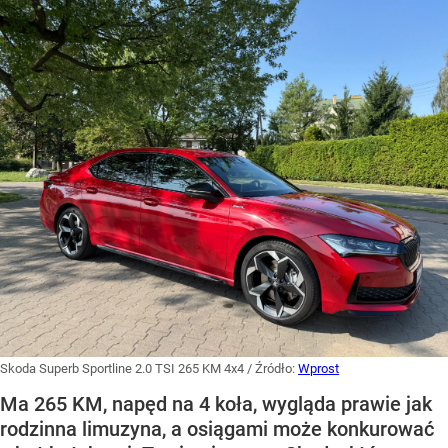
Skoda Superb Sportline 2.0 TSI 265 KM 4x4
/ Źródło:
Wprost
Ma 265 KM, napęd na 4 koła, wygląda prawie jak
rodzinna limuzyna, a osiągami może konkurować