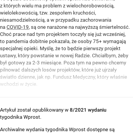
z których wielu ma problem z wielochorobowością,
wielolekowością, tzw. zespołem kruchości,
niesamodzielnością, a w przypadku zachorowania
na
COVID-19
, są one narażone na najwyższą śmiertelność.
Choć prace nad tym projektem toczyły się już wcześniej,
to pandemia dobitnie pokazała, że osoby 75+ wymagają
specjalnej opieki. Myślę, że to będzie pierwszy projekt
ustawy, który powstanie w nowej Radzie. Chciałbym, żeby
był gotowy za 2-3 miesiące. Poza tym na pewno chcemy
pilnować dalszych losów projektów, które już ujrzały
światło dzienne, jak np. Fundusz Medyczny, który właśnie
wchodzi w życie.
Artykuł został opublikowany w
8/2021 wydaniu
tygodnika Wprost
.
Archiwalne wydania tygodnika Wprost dostępne są