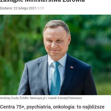
Dodano:
22
lutego
2021
8:55
Andrzej Duda
Źródło:
Newspix.pl
/
marek konrad/fotonews
Centra 75+, psychiatria, onkologia: to najbliższe