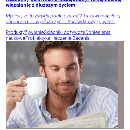
wiązała się z dłuższym życiem
Myślisz, że to zwykła „mała czarna”? Ta kawa najsilniej
chroni serce i wydłuża życie. Sprawdź, czy ją pijesz.
Produkty
Żywienie
Składniki odżywcze
Doniesienia
naukowe
Profilaktyka i leczenie
Badania