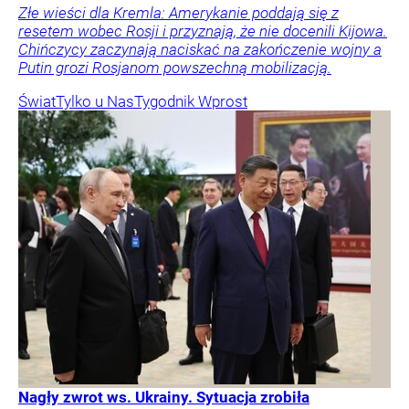
Złe wieści dla Kremla: Amerykanie poddają się z
resetem wobec Rosji i przyznają, że nie docenili Kijowa.
Chińczycy zaczynają naciskać na zakończenie wojny a
Putin grozi Rosjanom powszechną mobilizacją.
Świat
Tylko u Nas
Tygodnik Wprost
Nagły zwrot ws. Ukrainy. Sytuacja zrobiła