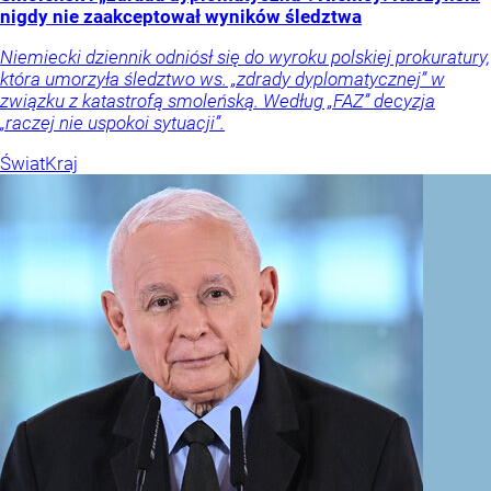
nigdy nie zaakceptował wyników śledztwa
Niemiecki dziennik odniósł się do wyroku polskiej prokuratury,
która umorzyła śledztwo ws. „zdrady dyplomatycznej” w
związku z katastrofą smoleńską. Według „FAZ” decyzja
„raczej nie uspokoi sytuacji”.
Świat
Kraj