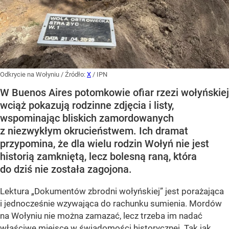
Odkrycie na Wołyniu
/ Źródło:
X
/
IPN
W Buenos Aires potomkowie ofiar rzezi wołyńskiej
wciąż pokazują rodzinne zdjęcia i listy,
wspominając bliskich zamordowanych
z niezwykłym okrucieństwem. Ich dramat
przypomina, że dla wielu rodzin Wołyń nie jest
historią zamkniętą, lecz bolesną raną, która
do dziś nie została zagojona.
Lektura „Dokumentów zbrodni wołyńskiej” jest porażająca
i jednocześnie wzywająca do rachunku sumienia. Mordów
na Wołyniu nie można zamazać, lecz trzeba im nadać
właściwe miejsce w świadomości historycznej. Tak jak