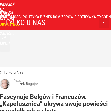
PRZEJDŹ
NA
WPROST
STRONĘ
WIADOMOŚCI
POLITYKA
BIZNES
DOM
ZDROWIE
ROZRYWKA
TYGODN
GŁÓWNĄ
TYLKO U NAS
UBSKRYBUJ
ZALOGUJ
MENU
Tylko u Nas
Autor:
Leszek Bugajski
Fascynuje Belgów i Francuzów.
„Kapelusznica” ukrywa swoje powieści
w pudełkach na buty