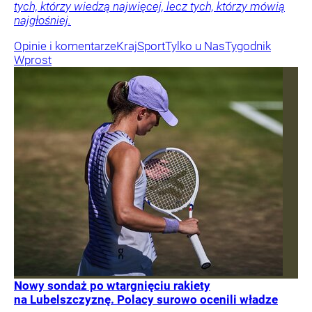
tych, którzy wiedzą najwięcej, lecz tych, którzy mówią
najgłośniej.
Opinie i komentarze
Kraj
Sport
Tylko u Nas
Tygodnik
Wprost
Nowy sondaż po wtargnięciu rakiety
na Lubelszczyznę. Polacy surowo ocenili władze