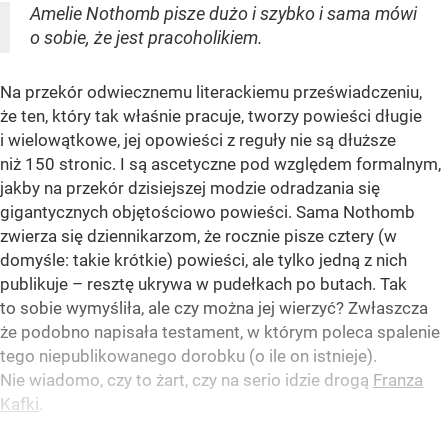
Amelie Nothomb pisze dużo i szybko i sama mówi
o sobie, że jest pracoholikiem.
Na przekór odwiecznemu literackiemu przeświadczeniu,
że ten, który tak właśnie pracuje, tworzy powieści długie
i wielowątkowe, jej opowieści z reguły nie są dłuższe
niż 150 stronic. I są ascetyczne pod względem formalnym,
jakby na przekór dzisiejszej modzie odradzania się
gigantycznych objętościowo powieści. Sama Nothomb
zwierza się dziennikarzom, że rocznie pisze cztery (w
domyśle: takie krótkie) powieści, ale tylko jedną z nich
publikuje – resztę ukrywa w pudełkach po butach. Tak
to sobie wymyśliła, ale czy można jej wierzyć? Zwłaszcza
że podobno napisała testament, w którym poleca spalenie
tego niepublikowanego dorobku (o ile on istnieje).
Nie wiadomo, czy to żart, czy na serio idzie drogą
Franza
Kafki
.