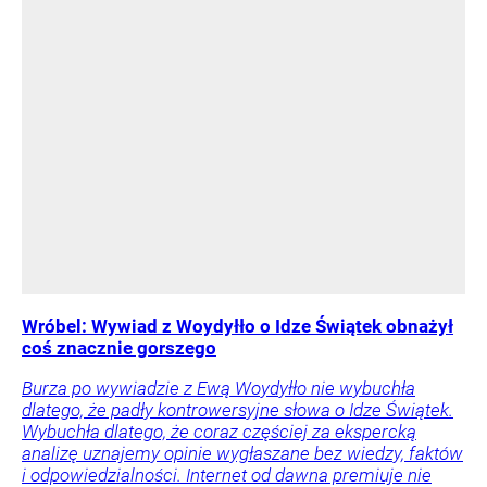
Wróbel: Wywiad z Woydyłło o Idze Świątek obnażył
coś znacznie gorszego
Burza po wywiadzie z Ewą Woydyłło nie wybuchła
dlatego, że padły kontrowersyjne słowa o Idze Świątek.
Wybuchła dlatego, że coraz częściej za ekspercką
analizę uznajemy opinie wygłaszane bez wiedzy, faktów
i odpowiedzialności. Internet od dawna premiuje nie