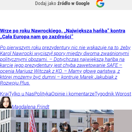
Dodaj jako
źródło w Google
Wrze po roku Nawrockiego. „Największa hańba” kontra
„Cała Europa nam go zazdrości”
Po pierwszym roku prezydentury nic nie wskazuje na to, żeby
Karol Nawrocki wyciszył spory między dwoma zwaśnionymi
politycznymi obozami. – Dotychczas największą hańbą na
karcie jego prezydentury jest chyba zawetowanie SAFE –
ocenia Mariusz Witczak z KO. – Mamy głowę państwa, z
której możemy być dumni – kontruje Marek Jakubiak z
Rozwoju Plus.
Kraj
Tylko u Nas
Polityka
Opinie i komentarze
Tygodnik Wprost
Magdalena
Frindt