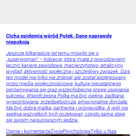
Cicha epidemia wśród Polek. Dane naprawdę
niepokoją
Jeszcze kilkanaście lat temu mówiło się o
„superwoman” – kobiecie, która miała z powodzeniem
łączyć karierę zawodową, macierzyństwo, atrakcyjny
wygląd, aktywność społeczną i szczęśliwy związek. Dziś
ten model nie tylko nie zniknął, ale został spotęgowany
przez media społecznościowe, kulturę nieustannego
porównywania się oraz wszechobecną presję osiągania
sukcesu. Współczesna Polka ma być piękna, zadbana,
wysportowana, przedsiębiorcza, emocjonalnie dojrzała.
Ma być dobrą matką, partnerką i przyjaciółką. A jeśli nie
spełnia wszystkich tych oczekiwań, często sama staje
się swoim najsurowszym sędzią.
Opinie i komentarze
Życie
Psychologia
Tylko u Nas