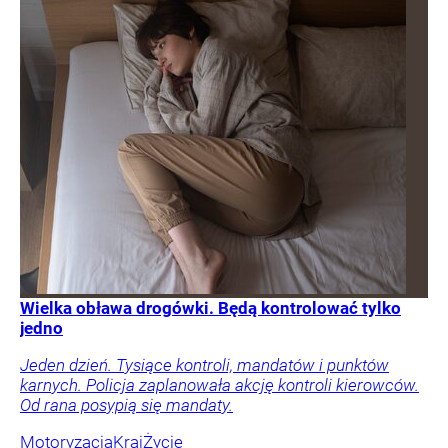
Wielka obława drogówki. Będą kontrolować tylko
jedno
Jeden dzień. Tysiące kontroli, mandatów i punktów
karnych. Policja zaplanowała akcję kontroli kierowców.
Od rana posypią się mandaty.
Motoryzacja
Kraj
Życie