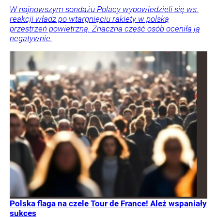
W najnowszym sondażu Polacy wypowiedzieli się ws.
reakcji władz po wtargnięciu rakiety w polską
przestrzeń powietrzną. Znaczna część osób oceniła ją
negatywnie.
Polska flaga na czele Tour de France! Ależ wspaniały
sukces