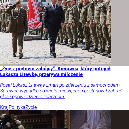
„Żyję z piętnem zabójcy”. Kierowca, który potrącił
Łukasza Litewkę, przerywa milczenie
Poseł Łukasz Litewka zmarł po zderzeniu z samochodem.
Sprawca wypadku po wielu miesiącach postanowił zabrać
głos i opowiedzieć o zdarzeniu.
Kraj
Polityka
Życie