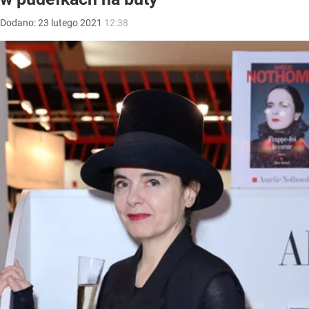
Dodano:
23
lutego
2021
12:38