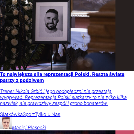
To największa siła reprezentacji Polski. Reszta świata
patrzy z podziwem
Trener Nikola Grbić i jego podopieczni nie przestają
wygrywać. Reprezentacja Polski siatkarzy to nie tylko kilka
nazwisk, ale prawdziwy zespół i grono bohaterów.
Siatkówka
Sport
Tylko u Nas
Maciej
Piasecki