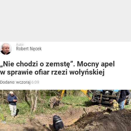
Autor:
Robert Nęcek
„Nie chodzi o zemstę”. Mocny apel
w sprawie ofiar rzezi wołyńskiej
Dodano:
wczoraj
6:09