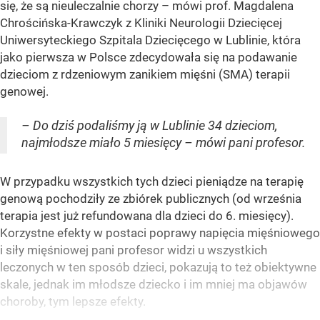
się, że są nieuleczalnie chorzy – mówi prof. Magdalena
Chrościńska-Krawczyk z Kliniki Neurologii Dziecięcej
Uniwersyteckiego Szpitala Dziecięcego w Lublinie, która
jako pierwsza w Polsce zdecydowała się na podawanie
dzieciom z rdzeniowym zanikiem mięśni (SMA) terapii
genowej.
– Do dziś podaliśmy ją w Lublinie 34 dzieciom,
najmłodsze miało 5 miesięcy – mówi pani profesor.
W przypadku wszystkich tych dzieci pieniądze na terapię
genową pochodziły ze zbiórek publicznych (od września
terapia jest już refundowana dla dzieci do 6. miesięcy).
Korzystne efekty w postaci poprawy napięcia mięśniowego
i siły mięśniowej pani profesor widzi u wszystkich
leczonych w ten sposób dzieci, pokazują to też obiektywne
skale, jednak im młodsze dziecko i im mniej ma objawów
choroby, tym lepsze efekty.