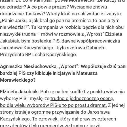
go zdradził? A co powie prezes? Wyciągnie znowu
doradzanie Tuskowi? Wtedy ktoś na sali wstanie i zapyta:
„Panie Jarku, a jak brał go pan na premiera, to pan o tym
nie wiedział?”. Ta kampania w rozbiciu będzie dla nich obu
niezwykle trudna – mówi w rozmowie z „Wprost” Elżbieta
Jakubiak, była posłanka PiS, dawna współpracowniczka
Jarosława Kaczyńskiego i była szefowa Gabinetu
Prezydenta RP Lecha Kaczyńskiego.
Agnieszka Niesłuchowska, „Wprost”: Współczuje dziś pani
bardziej PiS czy kibicuje inicjatywie Mateusza
Morawieckiego?
Elżbieta Jakubiak:
Patrzę na ten konflikt z punktu widzenia
wyborcy PiS i myślę, że
trudno o jednoznaczną ocenę,
bo dla wielu wyborców PiS-u to po prostu dramat.
Z jednej
strony istnieje ogromne przywiązanie do Jarosława
Kaczyńskiego. To człowiek, który dał prawicy czterech
prezydentów i tylu premierów, że trudno zliczyć: