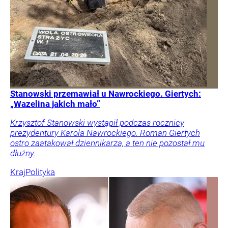
Stanowski przemawiał u Nawrockiego. Giertych:
„Wazelina jakich mało”
Krzysztof Stanowski wystąpił podczas rocznicy
prezydentury Karola Nawrockiego. Roman Giertych
ostro zaatakował dziennikarza, a ten nie pozostał mu
dłużny.
Kraj
Polityka