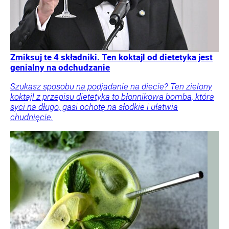
Zmiksuj te 4 składniki. Ten koktajl od dietetyka jest
genialny na odchudzanie
Szukasz sposobu na podjadanie na diecie? Ten zielony
koktajl z przepisu dietetyka to błonnikowa bomba, która
syci na długo, gasi ochotę na słodkie i ułatwia
chudnięcie.