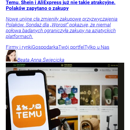
Temu, Shein i AliExpress już nie takie atrakcyjne.
Polaków zapytano o zakupy
Nowe unijne cła zmieniły zakupowe przyzwyczajenia
Polaków. Sondaż dla „Wprost” pokazuje, że niemal
połowa badanych ograniczyła zakupy na azjatyckich
platformach.
Firmy i rynki
Gospodarka
Twój portfel
Tylko u Nas
Beata Anna
Święcicka