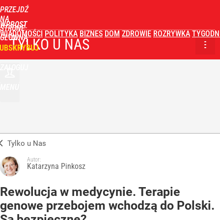
PRZEJDŹ
NA
WPROST
STRONĘ
WIADOMOŚCI
POLITYKA
BIZNES
DOM
ZDROWIE
ROZRYWKA
TYGODN
GŁÓWNĄ
TYLKO U NAS
UBSKRYBUJ
ZALOGUJ
MENU
Tylko u Nas
Autor:
Katarzyna Pinkosz
Rewolucja w medycynie. Terapie
genowe przebojem wchodzą do Polski.
Są bezpieczne?