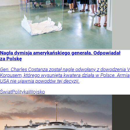
Nagła dymisja amerykańskiego generała. Odpowiadał
za Polskę
Gen. Charles Costanza został nagle odwołany z dowodzenia V
Korpusem, którego wysunięta kwatera działa w Polsce. Armia
USA nie ujawnia powodów tej decyzji.
Świat
Polityka
Wojsko