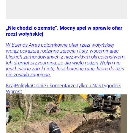
„Nie chodzi o zemstę”. Mocny apel w sprawie ofiar
rzezi wołyńskiej
W Buenos Aires potomkowie ofiar rzezi wołyńskiej
wciąż pokazują rodzinne zdjęcia i listy, wspominając
bliskich zamordowanych z niezwykłym okrucieństwem.
Ich dramat przypomina, że dla wielu rodzin Wołyń nie
jest historią zamkniętą, lecz bolesną raną, która do dziś
nie została zagojona.
Kraj
Polityka
Opinie i komentarze
Tylko u Nas
Tygodnik
Wprost