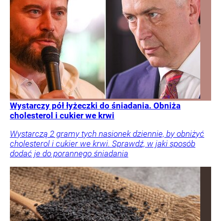
Wystarczy pół łyżeczki do śniadania. Obniża
cholesterol i cukier we krwi
Wystarczą 2 gramy tych nasionek dziennie, by obniżyć
cholesterol i cukier we krwi. Sprawdź, w jaki sposób
dodać je do porannego śniadania