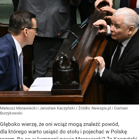
Mateusz Morawiecki i Jarosław Kaczyński
/ Źródło:
Newspix.pl
/
Damian
Burzykowski
Głęboko wierzę, że oni wciąż mogą znaleźć powód,
dla którego warto usiąść do stołu i pojechać w Polskę
razem. Bo co w kampanii powie Morawiecki? Że Kaczyński