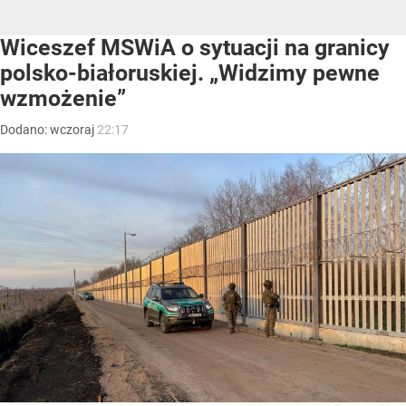
Wiceszef MSWiA o sytuacji na granicy
polsko-białoruskiej. „Widzimy pewne
wzmożenie”
Dodano:
wczoraj
22:17