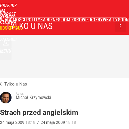
PRZEJDŹ
NA
WPROST
STRONĘ
WIADOMOŚCI
POLITYKA
BIZNES
DOM
ZDROWIE
ROZRYWKA
TYGODN
GŁÓWNĄ
TYLKO U NAS
UBSKRYBUJ
ZALOGUJ
MENU
Tylko u Nas
Autor:
Michał Krzymowski
Strach przed angielskim
24
maja
2009
18:18
/
24
maja
2009
18:18