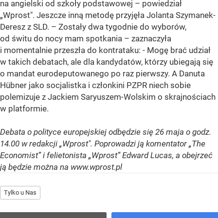
na angielski od szkoły podstawowej – powiedział
„Wprost". Jeszcze inną metodę przyjęła Jolanta Szymanek-
Deresz z SLD. – Zostały dwa tygodnie do wyborów,
od świtu do nocy mam spotkania – zaznaczyła
i momentalnie przeszła do kontrataku: - Mogę brać udział
w takich debatach, ale dla kandydatów, którzy ubiegają się
o mandat eurodeputowanego po raz pierwszy. A Danuta
Hübner jako socjalistka i członkini PZPR niech sobie
polemizuje z Jackiem Saryuszem-Wolskim o skrajnościach
w platformie.
Debata o polityce europejskiej odbędzie się 26 maja o godz.
14.00 w redakcji „Wprost". Poprowadzi ją komentator „The
Economist” i felietonista „Wprost” Edward Lucas, a obejrzeć
ją będzie można na www.wprost.pl
Tylko u Nas