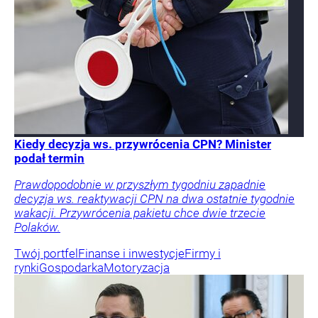
Kiedy decyzja ws. przywrócenia CPN? Minister
podał termin
Prawdopodobnie w przyszłym tygodniu zapadnie
decyzja ws. reaktywacji CPN na dwa ostatnie tygodnie
wakacji. Przywrócenia pakietu chce dwie trzecie
Polaków.
Twój portfel
Finanse i inwestycje
Firmy i
rynki
Gospodarka
Motoryzacja