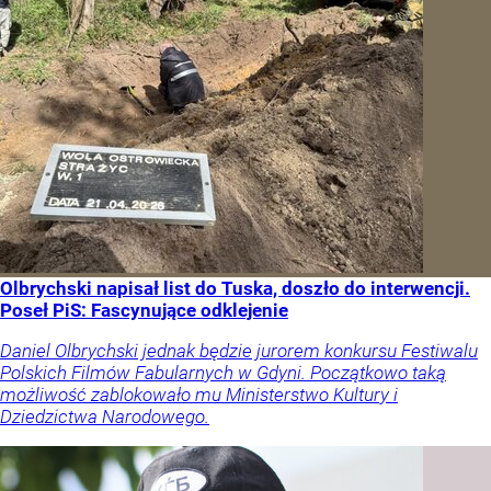
Olbrychski napisał list do Tuska, doszło do interwencji.
Poseł PiS: Fascynujące odklejenie
Daniel Olbrychski jednak będzie jurorem konkursu Festiwalu
Polskich Filmów Fabularnych w Gdyni. Początkowo taką
możliwość zablokowało mu Ministerstwo Kultury i
Dziedzictwa Narodowego.