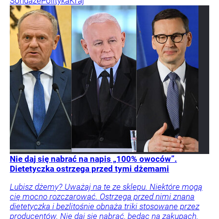
Sondaże
Polityka
Kraj
Nie daj się nabrać na napis „100% owoców”.
Dietetyczka ostrzega przed tymi dżemami
Lubisz dżemy? Uważaj na te ze sklepu. Niektóre mogą
cię mocno rozczarować. Ostrzega przed nimi znana
dietetyczka i bezlitośnie obnaża triki stosowane przez
producentów. Nie daj się nabrać, będąc na zakupach.