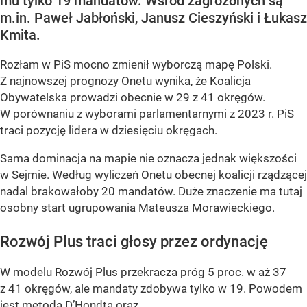
mu tylko 19 mandatów. Wśród zagrożonych są
m.in. Paweł Jabłoński, Janusz Cieszyński i Łukasz
Kmita.
Rozłam w PiS mocno zmienił wyborczą mapę Polski.
Z najnowszej prognozy Onetu wynika, że Koalicja
Obywatelska prowadzi obecnie w 29 z 41 okręgów.
W porównaniu z wyborami parlamentarnymi z 2023 r. PiS
traci pozycję lidera w dziesięciu okręgach.
Sama dominacja na mapie nie oznacza jednak większości
w Sejmie. Według wyliczeń Onetu obecnej koalicji rządzącej
nadal brakowałoby 20 mandatów. Duże znaczenie ma tutaj
osobny start ugrupowania Mateusza Morawieckiego.
Rozwój Plus traci głosy przez ordynację
W modelu Rozwój Plus przekracza próg 5 proc. w aż 37
z 41 okręgów, ale mandaty zdobywa tylko w 19. Powodem
jest metoda D’Hondta oraz...