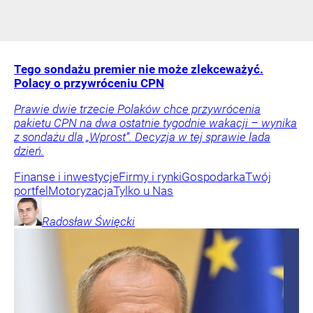
Tego sondażu premier nie może zlekceważyć.
Polacy o przywróceniu CPN
Prawie dwie trzecie Polaków chce przywrócenia
pakietu CPN na dwa ostatnie tygodnie wakacji – wynika
z sondażu dla „Wprost”. Decyzja w tej sprawie lada
dzień.
Finanse i inwestycje
Firmy i rynki
Gospodarka
Twój
portfel
Motoryzacja
Tylko u Nas
Radosław
Święcki