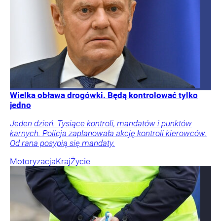
Wielka obława drogówki. Będą kontrolować tylko
jedno
Jeden dzień. Tysiące kontroli, mandatów i punktów
karnych. Policja zaplanowała akcję kontroli kierowców.
Od rana posypią się mandaty.
Motoryzacja
Kraj
Życie