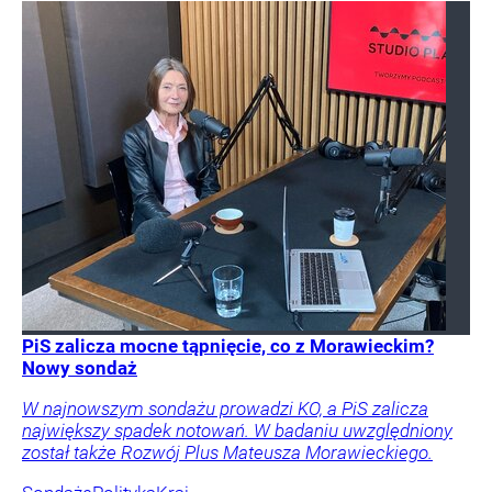
PiS zalicza mocne tąpnięcie, co z Morawieckim?
Nowy sondaż
W najnowszym sondażu prowadzi KO, a PiS zalicza
największy spadek notowań. W badaniu uwzględniony
został także Rozwój Plus Mateusza Morawieckiego.