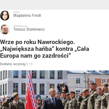
Autor:
Magdalena Frindt
Współpraca:
Tomasz Stankiewicz
Wrze po roku Nawrockiego.
„Największa hańba” kontra „Cała
Europa nam go zazdrości”
Dodano:
wczoraj
5:15