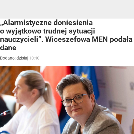
„Alarmistyczne doniesienia
o wyjątkowo trudnej sytuacji
nauczycieli”. Wiceszefowa MEN podała
dane
Dodano:
dzisiaj
10:40