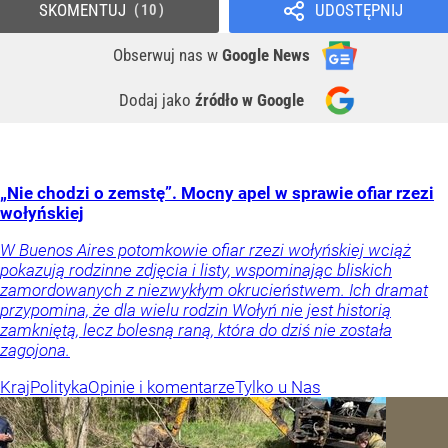
SKOMENTUJ
UDOSTĘPNIJ
10
Obserwuj nas
w
Google News
Dodaj jako
źródło w Google
„Nie chodzi o zemstę”. Mocny apel w sprawie ofiar rzezi
wołyńskiej
W Buenos Aires potomkowie ofiar rzezi wołyńskiej wciąż
pokazują rodzinne zdjęcia i listy, wspominając bliskich
zamordowanych z niezwykłym okrucieństwem. Ich dramat
przypomina, że dla wielu rodzin Wołyń nie jest historią
zamkniętą, lecz bolesną raną, która do dziś nie została
zagojona.
Kraj
Polityka
Opinie i komentarze
Tylko u Nas