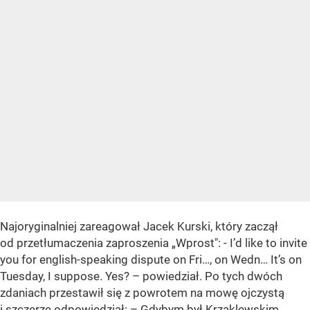
Najoryginalniej zareagował Jacek Kurski, który zaczął
od przetłumaczenia zaproszenia „Wprost": - I’d like to invite
you for english-speaking dispute on Fri…, on Wedn… It’s on
Tuesday, I suppose. Yes? – powiedział. Po tych dwóch
zdaniach przestawił się z powrotem na mowę ojczystą
i szczerze odpowiedział: – Gdybym był Krzaklewskim