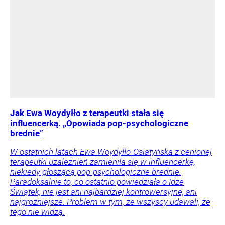
Jak Ewa Woydyłło z terapeutki stała się
influencerką. „Opowiada pop-psychologiczne
brednie”
W ostatnich latach Ewa Woydyłło-Osiatyńska z cenionej
terapeutki uzależnień zamieniła się w influencerkę,
niekiedy głoszącą pop-psychologiczne brednie.
Paradoksalnie to, co ostatnio powiedziała o Idze
Świątek, nie jest ani najbardziej kontrowersyjne, ani
najgroźniejsze. Problem w tym, że wszyscy udawali, że
tego nie widzą.