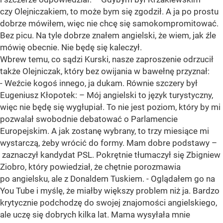
czy Olejniczakiem, to może bym się zgodził. A ja po prostu
dobrze mówiłem, więc nie chcę się samokompromitować.
Bez picu. Na tyle dobrze znałem angielski, że wiem, jak źle
mówię obecnie. Nie będę się kaleczył.
Wbrew temu, co sądzi Kurski, nasze zaproszenie odrzucił
także Olejniczak, który bez owijania w bawełnę przyznał:
- Weźcie kogoś innego, ja dukam. Równie szczery był
Eugeniusz Kłopotek: – Mój angielski to język turystyczny,
więc nie będę się wygłupiał. To nie jest poziom, który by mi
pozwalał swobodnie debatować o Parlamencie
Europejskim. A jak zostanę wybrany, to trzy miesiące mi
wystarczą, żeby wrócić do formy. Mam dobre podstawy –
zaznaczył kandydat PSL. Pokrętnie tłumaczył się Zbigniew
Ziobro, który powiedział, że chętnie porozmawia
po angielsku, ale z Donaldem Tuskiem. - Oglądałem go na
You Tube i myślę, że miałby większy problem niż ja. Bardzo
krytycznie podchodzę do swojej znajomości angielskiego,
ale uczę się dobrych kilka lat. Mama wysyłała mnie