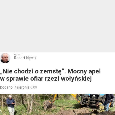
Autor:
Robert Nęcek
„Nie chodzi o zemstę”. Mocny apel
w sprawie ofiar rzezi wołyńskiej
Dodano:
7
sierpnia
6:09