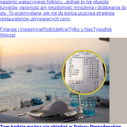
naszego wakacyjnego folkloru. Jednak to nie głupota
turystów, naiwność ani niezdolność mnożenia i dodawania do
stu. To przemyślana, ale nie do końca uczciwa strategia
restauratorów ukrywających ceny.
Finanse i inwestycje
Podróże
Kraj
Tylko u Nas
Tygodnik
Wprost
Tym będzie można się objadać w Pałacu Prezydenckim.