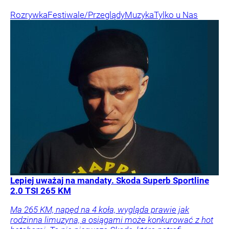
Rozrywka
Festiwale/Przeglądy
Muzyka
Tylko u Nas
Lepiej uważaj na mandaty. Skoda Superb Sportline
2.0 TSI 265 KM
Ma 265 KM, napęd na 4 koła, wygląda prawie jak
rodzinna limuzyna, a osiągami może konkurować z hot