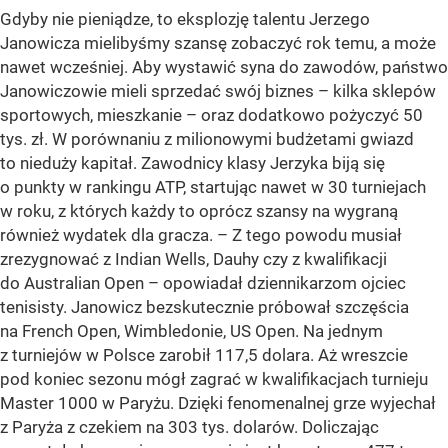
Gdyby nie pieniądze, to eksplozję talentu Jerzego
Janowicza mielibyśmy szansę zobaczyć rok temu, a może
nawet wcześniej. Aby wystawić syna do zawodów, państwo
Janowiczowie mieli sprzedać swój biznes – kilka sklepów
sportowych, mieszkanie – oraz dodatkowo pożyczyć 50
tys. zł. W porównaniu z milionowymi budżetami gwiazd
to nieduży kapitał. Zawodnicy klasy Jerzyka biją się
o punkty w rankingu ATP, startując nawet w 30 turniejach
w roku, z których każdy to oprócz szansy na wygraną
również wydatek dla gracza. – Z tego powodu musiał
zrezygnować z Indian Wells, Dauhy czy z kwalifikacji
do Australian Open – opowiadał dziennikarzom ojciec
tenisisty. Janowicz bezskutecznie próbował szczęścia
na French Open, Wimbledonie, US Open. Na jednym
z turniejów w Polsce zarobił 117,5 dolara. Aż wreszcie
pod koniec sezonu mógł zagrać w kwalifikacjach turnieju
Master 1000 w Paryżu. Dzięki fenomenalnej grze wyjechał
z Paryża z czekiem na 303 tys. dolarów. Doliczając