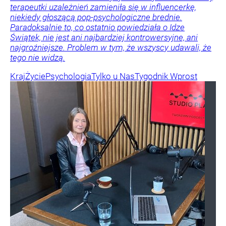
terapeutki uzależnień zamieniła się w influencerkę,
niekiedy głoszącą pop-psychologiczne brednie.
Paradoksalnie to, co ostatnio powiedziała o Idze
Świątek, nie jest ani najbardziej kontrowersyjne, ani
najgroźniejsze. Problem w tym, że wszyscy udawali, że
tego nie widzą.
Kraj
Życie
Psychologia
Tylko u Nas
Tygodnik Wprost