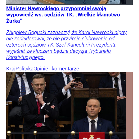
Minister Nawrockiego przypomniał swoją
wypowiedź ws. sędziów TK. „Wielkie kłamstwo
Żurka”
Zbigniew Bogucki zaznaczył, że Karol Nawrocki nigdy
nie zadeklarował, że nie przyjmie ślubowania od
czterech sędziów TK. Szef Kancelarii Prezydenta
wyjaśnił, że kluczem będzie decyzja Trybunału
Konstytucyjnego.
Kraj
Polityka
Opinie i komentarze