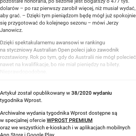
pozostałe honoraria, po sezonie jest bogatszy o 477 tys.
dolarów – po raz pierwszy zarobił więcej, niż musiał wydać,
aby grać. – Dzięki tym pieniądzom będę mógł już spokojnie
się przygotować do kolejnego sezonu – mówi Jerzy
Janowicz.
Dzięki spektakularnemu awansowi w rankingu
na styczniowy Australian Open poleci jako zawodnik
rozstawiony. Rok po tym, gdy do Australii nie mógł polecieć
nawet na kwalifikacje, bo nie miał pieniędzy na bilety.
Nieprawdopodobne.
Artykuł został opublikowany w
38/2020 wydaniu
tygodnika Wprost
.
Archiwalne wydania tygodnika Wprost dostępne są
w specjalnej ofercie
WPROST PREMIUM
oraz we wszystkich e-kioskach i w aplikacjach mobilnych
App Store
i
Google Play
.