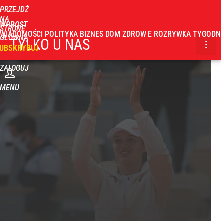
PRZEJDŹ
NA
WPROST
STRONĘ
WIADOMOŚCI
POLITYKA
BIZNES
DOM
ZDROWIE
ROZRYWKA
TYGODN
GŁÓWNĄ
TYLKO U NAS
UBSKRYBUJ
ZALOGUJ
MENU