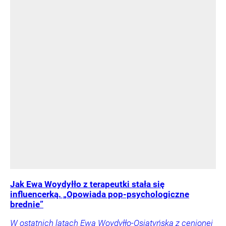
Jak Ewa Woydyłło z terapeutki stała się
influencerką. „Opowiada pop-psychologiczne
brednie”
W ostatnich latach Ewa Woydyłło-Osiatyńska z cenionej