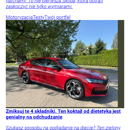
hatchami. To nie pierwsza Skoda, która potrafi
zaskoczyć nie tylko wymiarami.
Motoryzacja
Testy
Twój portfel
Zmiksuj te 4 składniki. Ten koktajl od dietetyka jest
genialny na odchudzanie
Szukasz sposobu na podjadanie na diecie? Ten zielony