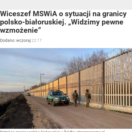
Wiceszef MSWiA o sytuacji na granicy
polsko-białoruskiej. „Widzimy pewne
wzmożenie”
Dodano:
wczoraj
22:17