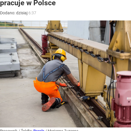
pracuje w Polsce
Dodano:
dzisiaj
6:37
Pracownik
/ Źródło:
Pexels
/
Marianna Zuzanna