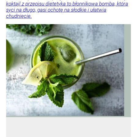
koktajl z przepisu dietetyka to błonnikowa bomba, która
syci na długo, gasi ochotę na słodkie i ułatwia
chudnięcie.