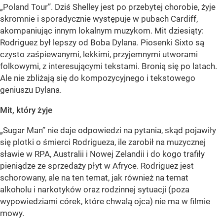
„Poland Tour”. Dziś Shelley jest po przebytej chorobie, żyje
skromnie i sporadycznie występuje w pubach Cardiff,
akompaniując innym lokalnym muzykom. Mit dziesiąty:
Rodriguez był lepszy od Boba Dylana. Piosenki Sixto są
czysto zaśpiewanymi, lekkimi, przyjemnymi utworami
folkowymi, z interesującymi tekstami. Bronią się po latach.
Ale nie zbliżają się do kompozycyjnego i tekstowego
geniuszu Dylana.
Mit, który żyje
„Sugar Man” nie daje odpowiedzi na pytania, skąd pojawiły
się plotki o śmierci Rodrigueza, ile zarobił na muzycznej
sławie w RPA, Australii i Nowej Zelandii i do kogo trafiły
pieniądze ze sprzedaży płyt w Afryce. Rodriguez jest
schorowany, ale na ten temat, jak również na temat
alkoholu i narkotyków oraz rodzinnej sytuacji (poza
wypowiedziami córek, które chwalą ojca) nie ma w filmie
mowy.