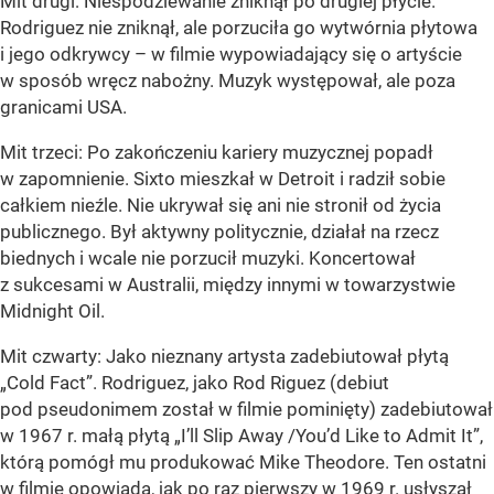
Mit drugi: Niespodziewanie zniknął po drugiej płycie.
Rodriguez nie zniknął, ale porzuciła go wytwórnia płytowa
i jego odkrywcy – w filmie wypowiadający się o artyście
w sposób wręcz nabożny. Muzyk występował, ale poza
granicami USA.
Mit trzeci: Po zakończeniu kariery muzycznej popadł
w zapomnienie. Sixto mieszkał w Detroit i radził sobie
całkiem nieźle. Nie ukrywał się ani nie stronił od życia
publicznego. Był aktywny politycznie, działał na rzecz
biednych i wcale nie porzucił muzyki. Koncertował
z sukcesami w Australii, między innymi w towarzystwie
Midnight Oil.
Mit czwarty: Jako nieznany artysta zadebiutował płytą
„Cold Fact”. Rodriguez, jako Rod Riguez (debiut
pod pseudonimem został w filmie pominięty) zadebiutował
w 1967 r. małą płytą „I’ll Slip Away /You’d Like to Admit It”,
którą pomógł mu produkować Mike Theodore. Ten ostatni
w filmie opowiada, jak po raz pierwszy w 1969 r. usłyszał