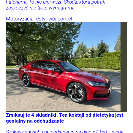
hatchami. To nie pierwsza Skoda, która potrafi
zaskoczyć nie tylko wymiarami.
Motoryzacja
Testy
Twój portfel
Zmiksuj te 4 składniki. Ten koktajl od dietetyka jest
genialny na odchudzanie
Szukasz sposobu na podjadanie na diecie? Ten zielony