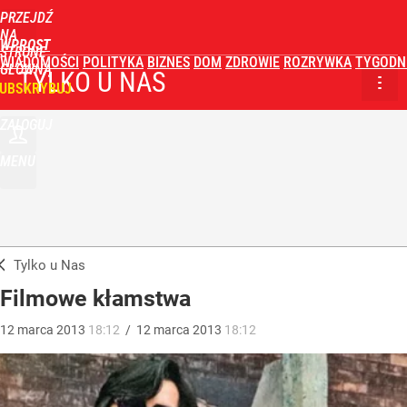
PRZEJDŹ
NA
WPROST
STRONĘ
WIADOMOŚCI
POLITYKA
BIZNES
DOM
ZDROWIE
ROZRYWKA
TYGODN
GŁÓWNĄ
TYLKO U NAS
UBSKRYBUJ
ZALOGUJ
MENU
Tylko u Nas
Filmowe kłamstwa
12
marca
2013
18:12
/
12
marca
2013
18:12