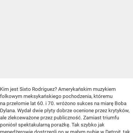
Kim jest Sixto Rodriguez? Amerykańskim muzykiem
folkowym meksykańskiego pochodzenia, któremu
na przełomie lat 60. i 70. wróżono sukces na miarę Boba
Dylana. Wydał dwie płyty dobrze ocenione przez krytyków,
ale zlekceważone przez publiczność. Zamiast triumfu
poniósł spektakularną porażkę. Tak szybko jak
menedżerowie dostrzegli go w małym pubie w Detroit, tak