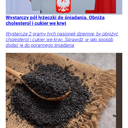
Wystarczy pół łyżeczki do śniadania. Obniża
cholesterol i cukier we krwi
Wystarczą 2 gramy tych nasionek dziennie, by obniżyć
cholesterol i cukier we krwi. Sprawdź, w jaki sposób
dodać je do porannego śniadania