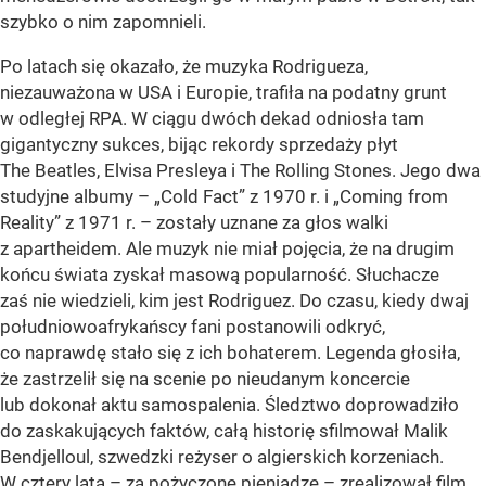
szybko o nim zapomnieli.
Po latach się okazało, że muzyka Rodrigueza,
niezauważona w USA i Europie, trafiła na podatny grunt
w odległej RPA. W ciągu dwóch dekad odniosła tam
gigantyczny sukces, bijąc rekordy sprzedaży płyt
The Beatles, Elvisa Presleya i The Rolling Stones. Jego dwa
studyjne albumy – „Cold Fact” z 1970 r. i „Coming from
Reality” z 1971 r. – zostały uznane za głos walki
z apartheidem. Ale muzyk nie miał pojęcia, że na drugim
końcu świata zyskał masową popularność. Słuchacze
zaś nie wiedzieli, kim jest Rodriguez. Do czasu, kiedy dwaj
południowoafrykańscy fani postanowili odkryć,
co naprawdę stało się z ich bohaterem. Legenda głosiła,
że zastrzelił się na scenie po nieudanym koncercie
lub dokonał aktu samospalenia. Śledztwo doprowadziło
do zaskakujących faktów, całą historię sfilmował Malik
Bendjelloul, szwedzki reżyser o algierskich korzeniach.
W cztery lata – za pożyczone pieniądze – zrealizował film