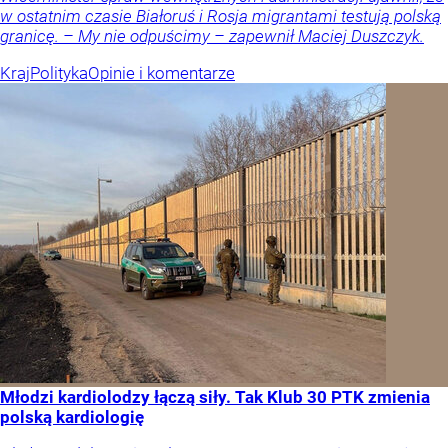
w ostatnim czasie Białoruś i Rosja migrantami testują polską
granicę. – My nie odpuścimy – zapewnił Maciej Duszczyk.
Kraj
Polityka
Opinie i komentarze
Młodzi kardiolodzy łączą siły. Tak Klub 30 PTK zmienia
polską kardiologię