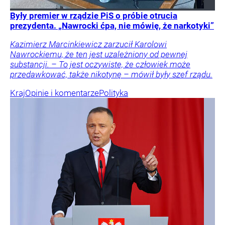
Były premier w rządzie PiS o próbie otrucia
prezydenta. „Nawrocki ćpa, nie mówię, że narkotyki”
Kazimierz Marcinkiewicz zarzucił Karolowi
Nawrockiemu, że ten jest uzależniony od pewnej
substancji. – To jest oczywiste, że człowiek może
przedawkować, także nikotynę – mówił były szef rządu.
Kraj
Opinie i komentarze
Polityka