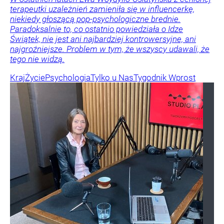
terapeutki uzależnień zamieniła się w influencerkę,
niekiedy głoszącą pop-psychologiczne brednie.
Paradoksalnie to, co ostatnio powiedziała o Idze
Świątek, nie jest ani najbardziej kontrowersyjne, ani
najgroźniejsze. Problem w tym, że wszyscy udawali, że
tego nie widzą.
Kraj
Życie
Psychologia
Tylko u Nas
Tygodnik Wprost