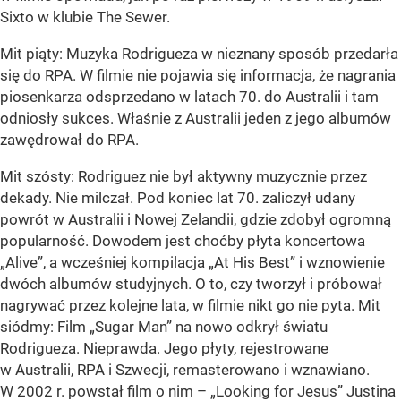
Sixto w klubie The Sewer.
Mit piąty: Muzyka Rodrigueza w nieznany sposób przedarła
się do RPA. W filmie nie pojawia się informacja, że nagrania
piosenkarza odsprzedano w latach 70. do Australii i tam
odniosły sukces. Właśnie z Australii jeden z jego albumów
zawędrował do RPA.
Mit szósty: Rodriguez nie był aktywny muzycznie przez
dekady. Nie milczał. Pod koniec lat 70. zaliczył udany
powrót w Australii i Nowej Zelandii, gdzie zdobył ogromną
popularność. Dowodem jest choćby płyta koncertowa
„Alive”, a wcześniej kompilacja „At His Best” i wznowienie
dwóch albumów studyjnych. O to, czy tworzył i próbował
nagrywać przez kolejne lata, w filmie nikt go nie pyta. Mit
siódmy: Film „Sugar Man” na nowo odkrył światu
Rodrigueza. Nieprawda. Jego płyty, rejestrowane
w Australii, RPA i Szwecji, remasterowano i wznawiano.
W 2002 r. powstał film o nim – „Looking for Jesus” Justina