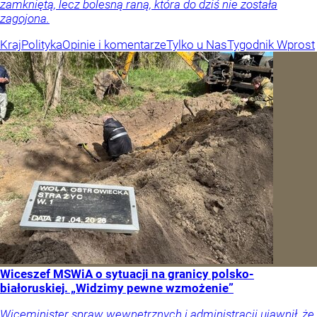
zamkniętą, lecz bolesną raną, która do dziś nie została
zagojona.
Kraj
Polityka
Opinie i komentarze
Tylko u Nas
Tygodnik Wprost
Wiceszef MSWiA o sytuacji na granicy polsko-
białoruskiej. „Widzimy pewne wzmożenie”
Wiceminister spraw wewnętrznych i administracji ujawnił, że