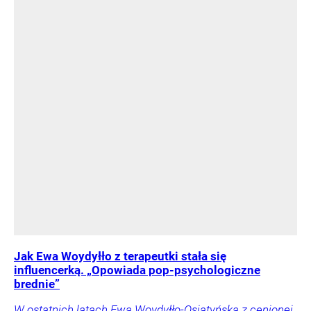
Jak Ewa Woydyłło z terapeutki stała się
influencerką. „Opowiada pop-psychologiczne
brednie”
W ostatnich latach Ewa Woydyłło-Osiatyńska z cenionej