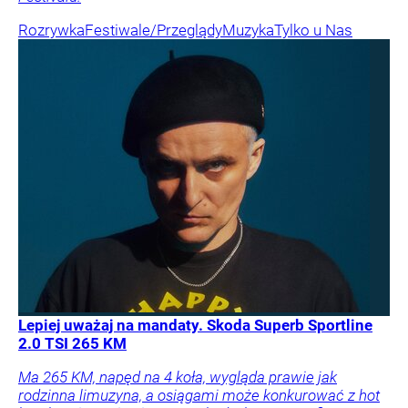
Rozrywka
Festiwale/Przeglądy
Muzyka
Tylko u Nas
Lepiej uważaj na mandaty. Skoda Superb Sportline
2.0 TSI 265 KM
Ma 265 KM, napęd na 4 koła, wygląda prawie jak
rodzinna limuzyna, a osiągami może konkurować z hot